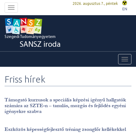
2026. augusztus 7., péntek
Toggle
EN
navigation
Szegedi Tudományegyetem
SANSZ iroda
Toggl
navig
Friss hírek
Támogató kurzusok a speciális képzési igényű hallgatók
számára az SZTE-n – tanulás, mozgás és fejlődés egyéni
igényekre szabva
Eszközös képességfejlesztő tréning zsonglőr kellékekkel