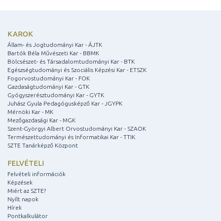
KAROK
Állam- és Jogtudományi Kar - ÁJTK
Bartók Béla Művészeti Kar - BBMK
Bölcsészet- és Társadalomtudományi Kar - BTK
Egészségtudományi és Szociális Képzési Kar - ETSZK
Fogorvostudományi Kar - FOK
Gazdaságtudományi Kar - GTK
Gyógyszerésztudományi Kar - GYTK
Juhász Gyula Pedagógusképző Kar - JGYPK
Mérnöki Kar - MK
Mezőgazdasági Kar - MGK
Szent-Györgyi Albert Orvostudományi Kar - SZAOK
Természettudományi és Informatikai Kar - TTIK
SZTE Tanárképző Központ
FELVÉTELI
Felvételi információk
Képzések
Miért az SZTE?
Nyílt napok
Hírek
Pontkalkulátor