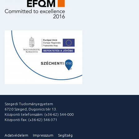
Szegedi Tudományegyetem
6720 Szeged, Dugonics tér 13.
Központi telefonszám: (+36-62) 544-000
Központi fax: (+36-62) 546-371
Adatvédelem
Impresszum
Segítség