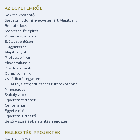
AZ EGYETEMRŐL
Rektori köszöntő
Szegedi Tudományegyetemért Alapítvány
Bemutatkozás
Szervezeti felépítés
Közérdekű adatok
Esélyegyenlőség
E-ügyintézés
Alapítványok
Professzori kar
Akadémikusaink
Díszdoktoraink
Olimpikonjaink
Családbarát Egyetem
ELI-ALPS, a szegedi lézeres kutatóközpont
Minőségügy
Szabályzatok
Egyetemtörténet
Centenárium
Egyetemi élet
Egyetemi Értesítő
Belső visszaélés-bejelentési rendszer
FEJLESZTÉSI PROJEKTEK
Széchenyi 2020