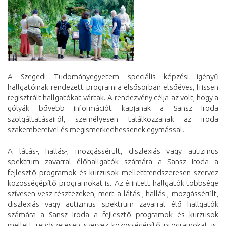
A Szegedi Tudományegyetem speciális képzési igényű
hallgatóinak rendezett programra elsősorban elsőéves, frissen
regisztrált hallgatókat vártak. A rendezvény célja az volt, hogy a
gólyák bővebb információt kapjanak a Sansz Iroda
szolgáltatásairól, személyesen találkozzanak az iroda
szakembereivel és megismerkedhessenek egymással.
A látás-, hallás-, mozgássérült, diszlexiás vagy autizmus
spektrum zavarral élőhallgatók számára a Sansz Iroda a
fejlesztő programok és kurzusok mellettrendszeresen szervez
közösségépítő programokat is. Az érintett hallgatók többsége
szívesen vesz résztezeken, mert a látás-, hallás-, mozgássérült,
diszlexiás vagy autizmus spektrum zavarral élő hallgatók
számára a Sansz Iroda a fejlesztő programok és kurzusok
mellett rendszeresen szervez közösségépítő programokat is.