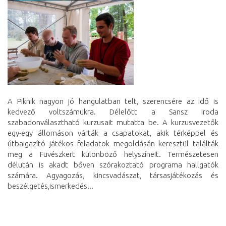
A Piknik nagyon jó hangulatban telt, szerencsére az idő is
kedvező voltszámukra. Délelőtt a Sansz Iroda
szabadonválasztható kurzusait mutatta be. A kurzusvezetők
egy-egy állomáson várták a csapatokat, akik térképpel és
útbaigazító játékos feladatok megoldásán keresztül találták
meg a Füvészkert különböző helyszíneit. Természetesen
délután is akadt bőven szórakoztató programa hallgatók
számára. Agyagozás, kincsvadászat, társasjátékozás és
beszélgetés,ismerkedés...