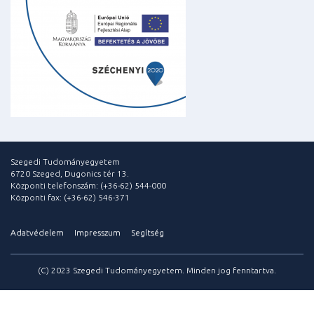
Szegedi Tudományegyetem
6720 Szeged, Dugonics tér 13.
Központi telefonszám: (+36-62) 544-000
Központi fax: (+36-62) 546-371
Adatvédelem
Impresszum
Segítség
(C) 2023 Szegedi Tudományegyetem. Minden jog fenntartva.