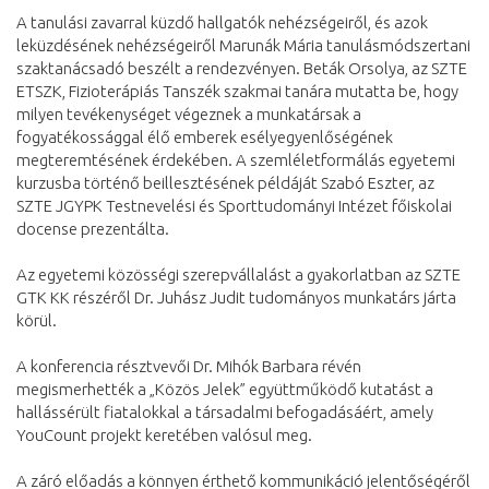
A tanulási zavarral küzdő hallgatók nehézségeiről, és azok
leküzdésének nehézségeiről Marunák Mária tanulásmódszertani
szaktanácsadó beszélt a rendezvényen. Beták Orsolya, az SZTE
ETSZK, Fizioterápiás Tanszék szakmai tanára mutatta be, hogy
milyen tevékenységet végeznek a munkatársak a
fogyatékossággal élő emberek esélyegyenlőségének
megteremtésének érdekében. A szemléletformálás egyetemi
kurzusba történő beillesztésének példáját Szabó Eszter, az
SZTE JGYPK Testnevelési és Sporttudományi Intézet főiskolai
docense prezentálta.
Az egyetemi közösségi szerepvállalást a gyakorlatban az SZTE
GTK KK részéről Dr. Juhász Judit tudományos munkatárs járta
körül.
A konferencia résztvevői Dr. Mihók Barbara révén
megismerhették a „Közös Jelek” együttműködő kutatást a
hallássérült fiatalokkal a társadalmi befogadásáért, amely
YouCount projekt keretében valósul meg.
A záró előadás a könnyen érthető kommunikáció jelentőségéről