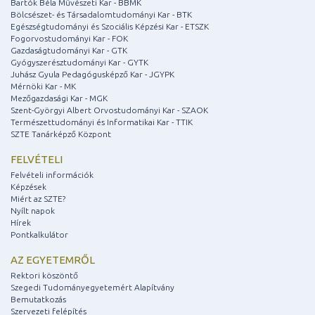
Bartók Béla Művészeti Kar - BBMK
Bölcsészet- és Társadalomtudományi Kar - BTK
Egészségtudományi és Szociális Képzési Kar - ETSZK
Fogorvostudományi Kar - FOK
Gazdaságtudományi Kar - GTK
Gyógyszerésztudományi Kar - GYTK
Juhász Gyula Pedagógusképző Kar - JGYPK
Mérnöki Kar - MK
Mezőgazdasági Kar - MGK
Szent-Györgyi Albert Orvostudományi Kar - SZAOK
Természettudományi és Informatikai Kar - TTIK
SZTE Tanárképző Központ
FELVÉTELI
Felvételi információk
Képzések
Miért az SZTE?
Nyílt napok
Hírek
Pontkalkulátor
AZ EGYETEMRŐL
Rektori köszöntő
Szegedi Tudományegyetemért Alapítvány
Bemutatkozás
Szervezeti felépítés