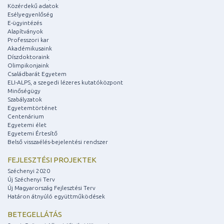
Közérdekű adatok
Esélyegyenlőség
E-ügyintézés
Alapítványok
Professzori kar
Akadémikusaink
Díszdoktoraink
Olimpikonjaink
Családbarát Egyetem
ELI-ALPS, a szegedi lézeres kutatóközpont
Minőségügy
Szabályzatok
Egyetemtörténet
Centenárium
Egyetemi élet
Egyetemi Értesítő
Belső visszaélés-bejelentési rendszer
FEJLESZTÉSI PROJEKTEK
Széchenyi 2020
Új Széchenyi Terv
Új Magyarország Fejlesztési Terv
Határon átnyúló együttműködések
BETEGELLÁTÁS