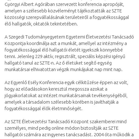
Györgyi Albert Agórában szervezett konferencia apropóját,
amelyen a szélesebb közvéleményt tájékoztatták az SZTE
közösségi szerepvállalásának területeiről a fogyatékossággal
élő hallgatók, oktatók tekintetében.
A Szegedi Tudományegyetem Egyetemi Életvezetési Tanácsadó
Központja koordinálja azt a munkát, amellyel az intézmény a
fogyatékossággal élő hallgatói életét igyekszik könnyebbé
tenni. Jelenleg 229 aktív, regisztrált, speciális képzési igényű
hallgató tanul az SZTE-n. Az ő életüket segítő egység
munkatársai elhivatottan végzik munkájukat nap mint nap.
Az Egyenlő Esély Konferencia egyik célkitűzése éppen az volt,
hogy az előadásokon keresztül megossza azokat a
jógyakorlatokat az intézet munkatársainak tevékenységéből,
amelyek a társadalom szélesebb körében is javíthatják a
fogyatékossággal élők életminőségét.
Az SZTE Életvezetési Tanácsadó Központ szakemberei mind
személyes, mind pedig online módon biztosítják az SZTE
hallgatói számára az ingyenes tanácsadást. 2004 óta működik a