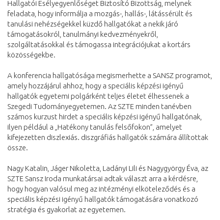
Hallgatói Esélyegyenlőséget Biztosító Bizottság, melynek
feladata, hogy informálja a mozgás-, hallás-, látássérült és
tanulási nehézségekkel küzdő hallgatókat a nekik járó
támogatásokról, tanulmányi kedvezményekről,
szolgáltatásokkal és támogassa integrációjukat a kortárs
közösségekbe.
A konferencia hallgatósága megismerhette a SANSZ programot,
amely hozzájárul ahhoz, hogy a speciális képzési igényű
hallgatók egyetemi polgárként teljes életet élhessenek a
Szegedi Tudományegyetemen. Az SZTE minden tanévben
számos kurzust hirdet a speciális képzési igényű hallgatónak,
ilyen például a „Hatékony tanulás felsőfokon”, amelyet
kifejezetten diszlexiás. diszgráfiás hallgatók számára állítottak
össze.
Nagy Katalin, Jáger Nikoletta, Ladányi Lili és Nagygyörgy Éva, az
SZTE Sansz Iroda munkatársai adtak választ arra a kérdésre,
hogy hogyan valósul meg az intézményi elköteleződés és a
speciális képzési igényű hallgatók támogatására vonatkozó
stratégia és gyakorlat az egyetemen.