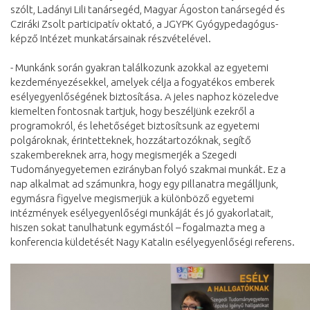
szólt, Ladányi Lili tanársegéd, Magyar Ágoston tanársegéd és
Cziráki Zsolt participatív oktató, a JGYPK Gyógypedagógus-
képző Intézet munkatársainak részvételével.
- Munkánk során gyakran találkozunk azokkal az egyetemi
kezdeményezésekkel, amelyek célja a fogyatékos emberek
esélyegyenlőségének biztosítása. A jeles naphoz közeledve
kiemelten fontosnak tartjuk, hogy beszéljünk ezekről a
programokról, és lehetőséget biztosítsunk az egyetemi
polgároknak, érintetteknek, hozzátartozóknak, segítő
szakembereknek arra, hogy megismerjék a Szegedi
Tudományegyetemen ezirányban folyó szakmai munkát. Ez a
nap alkalmat ad számunkra, hogy egy pillanatra megálljunk,
egymásra figyelve megismerjük a különböző egyetemi
intézmények esélyegyenlőségi munkáját és jó gyakorlatait,
hiszen sokat tanulhatunk egymástól – fogalmazta meg a
konferencia küldetését Nagy Katalin esélyegyenlőségi referens.