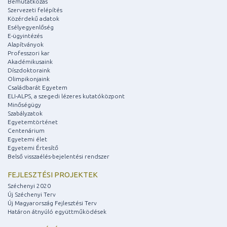
Bemutatkozás
Szervezeti felépítés
Közérdekű adatok
Esélyegyenlőség
E-ügyintézés
Alapítványok
Professzori kar
Akadémikusaink
Díszdoktoraink
Olimpikonjaink
Családbarát Egyetem
ELI-ALPS, a szegedi lézeres kutatóközpont
Minőségügy
Szabályzatok
Egyetemtörténet
Centenárium
Egyetemi élet
Egyetemi Értesítő
Belső visszaélés-bejelentési rendszer
FEJLESZTÉSI PROJEKTEK
Széchenyi 2020
Új Széchenyi Terv
Új Magyarország Fejlesztési Terv
Határon átnyúló együttműködések