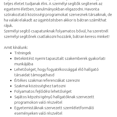
teljes életet tudjanak élni. A személyi segítők segítenek az
egyetemi életben, tanulmányokban eligazodni. Havonta
szórakoztató közösségi programokat szerveznek társaiknak, de
ha valaki elakadt az ügyintézésben akkor is bátran számíthat
rájuk.
Személyi segítő csapatunknak folyamatos bővül, ha szeretnél
személyi segítőnek csatlakozni hozzánk, bátran keress minket!
Amit kínálunk:
Tréningek
Betekintést nyerni tapasztalt szakemberek gyakorlati
munkájába
Lehetőséget, hogy fogyatékossággal élő hallgató
társaidat támogathasd
Értékes szakmai referenciákat szerezni
Szakmai közösséghez tartozni
Folyamatos fejlődési lehetőséget
Sajátos képzési igényű hallgatóknak szervezett
programokon való részvétel
Egyetemistáknak szervezett szemléletformáló
eseményeken való részvétel