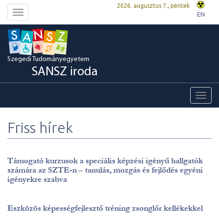
2026. augusztus 7., péntek
Toggle
EN
navigation
Szegedi Tudományegyetem
SANSZ iroda
Toggl
navig
Friss hírek
Támogató kurzusok a speciális képzési igényű hallgatók
számára az SZTE-n – tanulás, mozgás és fejlődés egyéni
igényekre szabva
Eszközös képességfejlesztő tréning zsonglőr kellékekkel