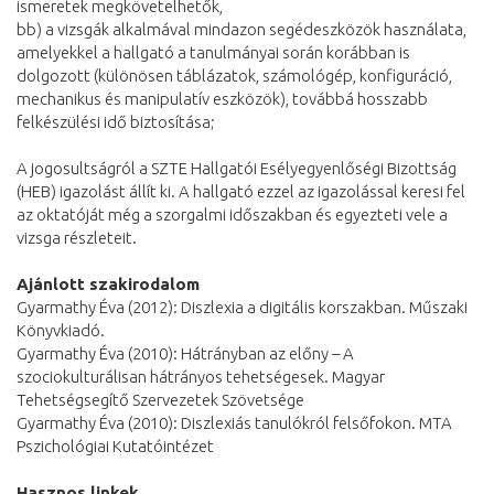
ismeretek megkövetelhetők,
bb) a vizsgák alkalmával mindazon segédeszközök használata,
amelyekkel a hallgató a tanulmányai során korábban is
dolgozott (különösen táblázatok, számológép, konfiguráció,
mechanikus és manipulatív eszközök), továbbá hosszabb
felkészülési idő biztosítása;
A jogosultságról a SZTE Hallgatói Esélyegyenlőségi Bizottság
(HEB) igazolást állít ki. A hallgató ezzel az igazolással keresi fel
az oktatóját még a szorgalmi időszakban és egyezteti vele a
vizsga részleteit.
Ajánlott szakirodalom
Gyarmathy Éva (2012): Diszlexia a digitális korszakban. Műszaki
Könyvkiadó.
Gyarmathy Éva (2010): Hátrányban az előny – A
szociokulturálisan hátrányos tehetségesek. Magyar
Tehetségsegítő Szervezetek Szövetsége
Gyarmathy Éva (2010): Diszlexiás tanulókról felsőfokon. MTA
Pszichológiai Kutatóintézet
Hasznos linkek