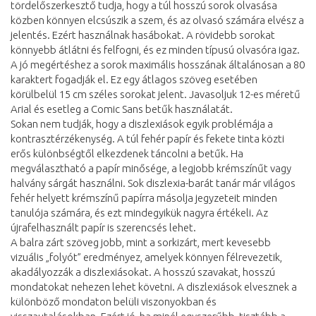
tördelőszerkesztő tudja, hogy a túl hosszú sorok olvasása
közben könnyen elcsúszik a szem, és az olvasó számára elvész a
jelentés. Ezért használnak hasábokat. A rövidebb sorokat
könnyebb átlátni és felfogni, és ez minden típusú olvasóra igaz.
A jó megértéshez a sorok maximális hosszának általánosan a 80
karaktert fogadják el. Ez egy átlagos szöveg esetében
körülbelül 15 cm széles sorokat jelent. Javasoljuk 12-es méretű
Arial és esetleg a Comic Sans betűk használatát.
Sokan nem tudják, hogy a diszlexiások egyik problémája a
kontrasztérzékenység. A túl fehér papír és fekete tinta közti
erős különbségtől elkezdenek táncolni a betűk. Ha
megválasztható a papír minősége, a legjobb krémszínűt vagy
halvány sárgát használni. Sok diszlexia-barát tanár már világos
fehér helyett krémszínű papírra másolja jegyzeteit minden
tanulója számára, és ezt mindegyikük nagyra értékeli. Az
újrafelhasznált papír is szerencsés lehet.
A balra zárt szöveg jobb, mint a sorkizárt, mert kevesebb
vizuális „folyót” eredményez, amelyek könnyen félrevezetik,
akadályozzák a diszlexiásokat. A hosszú szavakat, hosszú
mondatokat nehezen lehet követni. A diszlexiások elvesznek a
különböző mondaton belüli viszonyokban és