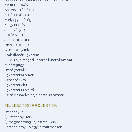
Bemutatkozás
Szervezeti felépítés
Közérdekű adatok
Esélyegyenlőség
E-ügyintézés
Alapítványok
Professzori kar
Akadémikusaink
Díszdoktoraink
Olimpikonjaink
Családbarát Egyetem
ELI-ALPS, a szegedi lézeres kutatóközpont
Minőségügy
Szabályzatok
Egyetemtörténet
Centenárium
Egyetemi élet
Egyetemi Értesítő
Belső visszaélés-bejelentési rendszer
FEJLESZTÉSI PROJEKTEK
Széchenyi 2020
Új Széchenyi Terv
Új Magyarország Fejlesztési Terv
Határon átnyúló együttműködések