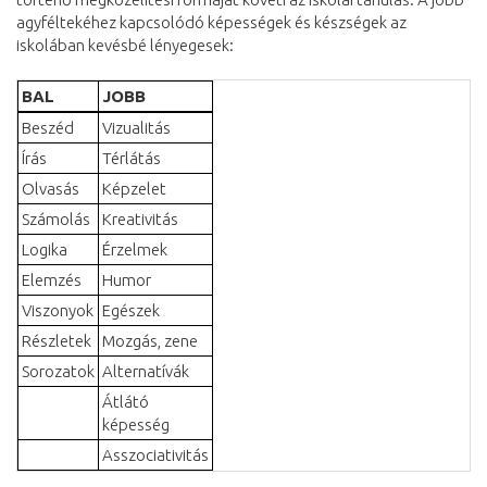
agyféltekéhez kapcsolódó képességek és készségek az
iskolában kevésbé lényegesek:
BAL
JOBB
Beszéd
Vizualitás
Írás
Térlátás
Olvasás
Képzelet
Számolás
Kreativitás
Logika
Érzelmek
Elemzés
Humor
Viszonyok
Egészek
Részletek
Mozgás, zene
Sorozatok
Alternatívák
Átlátó
képesség
Asszociativitás