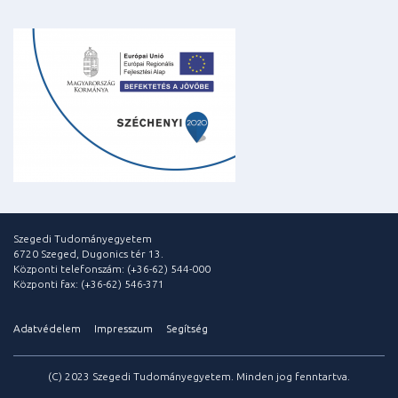
Szegedi Tudományegyetem
6720 Szeged, Dugonics tér 13.
Központi telefonszám: (+36-62) 544-000
Központi fax: (+36-62) 546-371
Adatvédelem
Impresszum
Segítség
(C) 2023 Szegedi Tudományegyetem. Minden jog fenntartva.