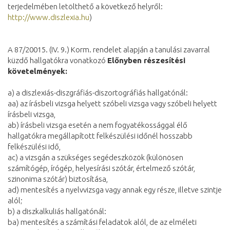
terjedelmében letölthető a következő helyről:
http://www.diszlexia.hu
)
A 87/20015. (IV. 9.) Korm. rendelet alapján a tanulási zavarral
küzdő hallgatókra vonatkozó
Előnyben részesítési
követelmények:
a) a diszlexiás-diszgráfiás-diszortográfiás hallgatónál:
aa) az írásbeli vizsga helyett szóbeli vizsga vagy szóbeli helyett
írásbeli vizsga,
ab) írásbeli vizsga esetén a nem fogyatékossággal élő
hallgatókra megállapított felkészülési időnél hosszabb
felkészülési idő,
ac) a vizsgán a szükséges segédeszközök (különösen
számítógép, írógép, helyesírási szótár, értelmező szótár,
szinonima szótár) biztosítása,
ad) mentesítés a nyelvvizsga vagy annak egy része, illetve szintje
alól;
b) a diszkalkuliás hallgatónál:
ba) mentesítés a számítási feladatok alól, de az elméleti