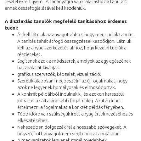
részletekre figyelni. A tananyagra való rálátáshoz a tanulást
annak összefoglalásával kell kezdeniük.
A diszlexiás tanulók megfelelő tanításához érdemes
tudni:
Át kell látniuk az anyagot ahhoz, hogy meg tudják tanulni.
A tanítás tehát átfogó összegzéssel kezdődjön. Látniuk
kell az anyag szerkezetét ahhoz, hogy kezelni tudják a
részleteket.
Segítenek azok a módszerek, amelyek az agy egészének
használatát kívánják:
grafikus szervezők, képzelet, vizualizáció.
Szeretik alaposan megbeszélni az új fogalmakat, hogy
azok ne legyenek homályosak és elmosódottak.
A konkrét példákból indulnak ki, és azokon keresztül
jutnak el az általánosabb fogalmakig. Azután lehet
értelmezni a fogalmakat a konkrét példák fényében.
Több időre van szükségük írott anyag értelmezéséhez és
elkészítéséhez.
Nehezebben dolgozzák fel a hosszabb szövegeket. A
hosszú, írott anyagok nem segítenek a tanulásban.
A magyarázatok legyenek minél rövidebbek.