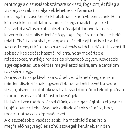
Minthogy a diszlexiások számára sok szó, fogalom, és főleg a
viszonyszavak homályosak lehetnek, a faramuci
megfogalmazású tesztek hatalmas akadályt jelentenek. Ha a
kérdések külön oldalon vannak, és egy másik helyre kell
átvezetni a válaszokat, a diszlexiás újabb bonyodalmakba
keveredik a vizuális orientáció gyengesége és memóriaterhelés
miatt. Elvéti a sorokat, oszlopokat, és elfelejti, mi is a feladat.
Az eredmény ritkán tükrözi a diszlexiás valódi tudását, hiszen túl
sok agyi kapacitást használ fel arra, hogy megértse a
feladatokat, munkája rendes és olvasható legyen. Kevesebb
agyi kapacitás jut a kérdés megválaszolására, ami a tartalom
rovására megy.
Az írásbeli vizsga kiváltása szóbelivel jó lehetőség, de nem
minden diszlexiásnak egyszerűbb az írásbeli helyett a szóbeli
vizsga, hiszen gondot okozhat a lassú információ feldolgozás, a
szorongás és a szótalálási nehézségek.
Ha bármilyen módosítással élünk, az ne igazságtalan előnynek
tűnjön, hanem lehetőségnek a diszlexiások számára, hogy
megmutathassák képességeiket!
A diszlexiások olvasását segíti, ha megfelelő papírra a
megfelelő nagyságú és színű szövegek kerülnek. Minden