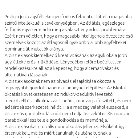
Pedig a jobb agyfélteke igen fontos feladatot lát el a magasabb
szintű intellektuális tevékenységben. Az átlátás, egészleges
felfogás egyszerre adja meg a választ egy adott problémára.
Ezért nem véletlen, hogy a magasabb intelligencia övezetbe eső
személyek között az átlagosnál gyakoribb a jobb agyféltekei
dominanciát mutatók aránya.
A diszlexiások kiemelkedő kreativitásának az egyik oka a jobb
agyfélteke erős működése. Lényegében előre beépítetten
rendelkezésükre áll az a képesség, hogy alternatívákat és
alternatívan lássanak.
A diszlexiásoknak nem az olvasás elsajátítása okozza a
legnagyobb gondot, hanem a tananyag felépítése. Az iskolai
oktatás következetesen az induktív-deduktív levezető
megközelítést alkalmazza. Lineáris, madzagra feszített, és nem
ad térbeli szerkezetet, hálót. Ha a madzag valahol elszakad, a
diszlexiás gondolkodásmód nem tudja összekötni. Kis madzag-
darabokkal lesz tele a gondolkodása és memóriája.
A diszlexiásokat globális gondolkodás jellemzi. Elsőként így
érteniük kell, mit és miért tanulnak, és utána tudnak a