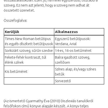
visszautalásokban. Ezért jó, ha minél egyszerűbb, tisztább a
szöveg. Ez nem azt jelenti, hogy a szöveg nem adhat át
összetett üzenetet.
Összefoglalva:
Kerüljük
Alkalmazzus
Times New Roman betűtipus
Egyszerű betűtípusok:
és egyéb díszített betűtípusok
Verdana, Arial
Sorkizárt szöveg, sűrűn szedve
14-es, 16-os betűméret
Fekete-fehér kontraszt, túl
Balra igazított szöveg,
élénk színek
szellősen
Színes alap, és/vagy színes
Kis betűméret
betűk
Sorvezető
(Az ismertető Gyarmathy Éva (2010) Diszlexiás tanulókról
felsőfokon című könyve alapján készült. A könyv teljes