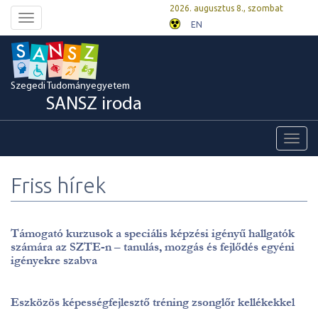
2026. augusztus 8., szombat
Toggle
EN
navigation
Szegedi Tudományegyetem
SANSZ iroda
Toggl
navig
Friss hírek
Támogató kurzusok a speciális képzési igényű hallgatók
számára az SZTE-n – tanulás, mozgás és fejlődés egyéni
igényekre szabva
Eszközös képességfejlesztő tréning zsonglőr kellékekkel