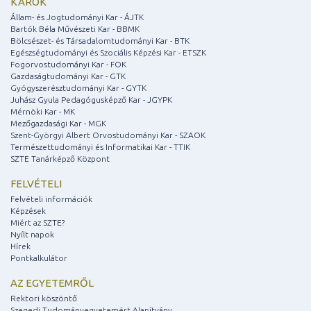
KAROK
Állam- és Jogtudományi Kar - ÁJTK
Bartók Béla Művészeti Kar - BBMK
Bölcsészet- és Társadalomtudományi Kar - BTK
Egészségtudományi és Szociális Képzési Kar - ETSZK
Fogorvostudományi Kar - FOK
Gazdaságtudományi Kar - GTK
Gyógyszerésztudományi Kar - GYTK
Juhász Gyula Pedagógusképző Kar - JGYPK
Mérnöki Kar - MK
Mezőgazdasági Kar - MGK
Szent-Györgyi Albert Orvostudományi Kar - SZAOK
Természettudományi és Informatikai Kar - TTIK
SZTE Tanárképző Központ
FELVÉTELI
Felvételi információk
Képzések
Miért az SZTE?
Nyílt napok
Hírek
Pontkalkulátor
AZ EGYETEMRŐL
Rektori köszöntő
Szegedi Tudományegyetemért Alapítvány