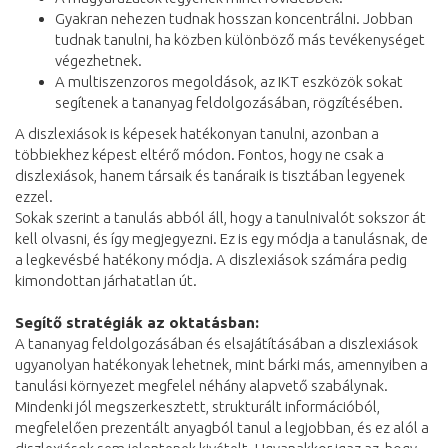
Gyakran nehezen tudnak hosszan koncentrálni. Jobban
tudnak tanulni, ha közben különböző más tevékenységet
végezhetnek.
A multiszenzoros megoldások, az IKT eszközök sokat
segítenek a tananyag feldolgozásában, rögzítésében.
A diszlexiások is képesek hatékonyan tanulni, azonban a
többiekhez képest eltérő módon. Fontos, hogy ne csak a
diszlexiások, hanem társaik és tanáraik is tisztában legyenek
ezzel.
Sokak szerint a tanulás abból áll, hogy a tanulnivalót sokszor át
kell olvasni, és így megjegyezni. Ez is egy módja a tanulásnak, de
a legkevésbé hatékony módja. A diszlexiások számára pedig
kimondottan járhatatlan út.
Segítő stratégiák az oktatásban:
A tananyag feldolgozásában és elsajátításában a diszlexiások
ugyanolyan hatékonyak lehetnek, mint bárki más, amennyiben a
tanulási környezet megfelel néhány alapvető szabálynak.
Mindenki jól megszerkesztett, strukturált információból,
megfelelően prezentált anyagból tanul a legjobban, és ez alól a