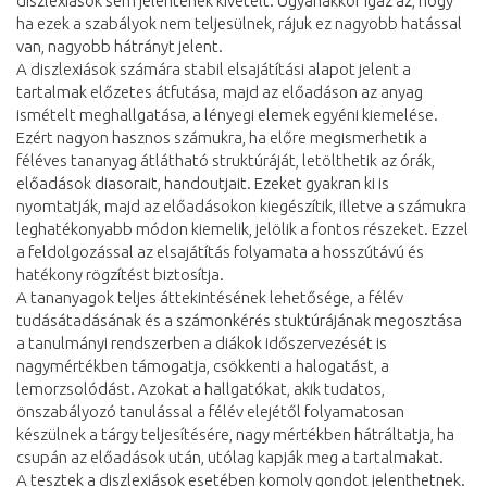
diszlexiások sem jelentenek kivételt. Ugyanakkor igaz az, hogy
ha ezek a szabályok nem teljesülnek, rájuk ez nagyobb hatással
van, nagyobb hátrányt jelent.
A diszlexiások számára stabil elsajátítási alapot jelent a
tartalmak előzetes átfutása, majd az előadáson az anyag
ismételt meghallgatása, a lényegi elemek egyéni kiemelése.
Ezért nagyon hasznos számukra, ha előre megismerhetik a
féléves tananyag átlátható struktúráját, letölthetik az órák,
előadások diasorait, handoutjait. Ezeket gyakran ki is
nyomtatják, majd az előadásokon kiegészítik, illetve a számukra
leghatékonyabb módon kiemelik, jelölik a fontos részeket. Ezzel
a feldolgozással az elsajátítás folyamata a hosszútávú és
hatékony rögzítést biztosítja.
A tananyagok teljes áttekintésének lehetősége, a félév
tudásátadásának és a számonkérés stuktúrájának megosztása
a tanulmányi rendszerben a diákok időszervezését is
nagymértékben támogatja, csökkenti a halogatást, a
lemorzsolódást. Azokat a hallgatókat, akik tudatos,
önszabályozó tanulással a félév elejétől folyamatosan
készülnek a tárgy teljesítésére, nagy mértékben hátráltatja, ha
csupán az előadások után, utólag kapják meg a tartalmakat.
A tesztek a diszlexiások esetében komoly gondot jelenthetnek.