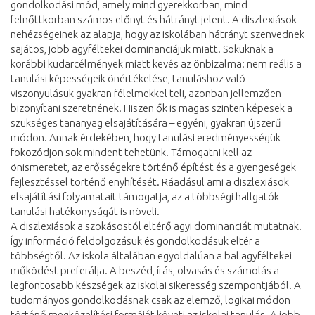
gondolkodási mód, amely mind gyerekkorban, mind
felnőttkorban számos előnyt és hátrányt jelent. A diszlexiások
nehézségeinek az alapja, hogy az iskolában hátrányt szenvednek
sajátos, jobb agyféltekei dominanciájuk miatt. Sokuknak a
korábbi kudarcélmények miatt kevés az önbizalma: nem reális a
tanulási képességeik önértékelése, tanuláshoz való
viszonyulásuk gyakran félelmekkel teli, azonban jellemzően
bizonyítani szeretnének. Hiszen ők is magas szinten képesek a
szükséges tananyag elsajátítására – egyéni, gyakran újszerű
módon. Annak érdekében, hogy tanulási eredményességük
fokozódjon sok mindent tehetünk. Támogatni kell az
önismeretet, az erősségekre történő építést és a gyengeségek
fejlesztéssel történő enyhítését. Ráadásul ami a diszlexiások
elsajátítási folyamatait támogatja, az a többségi hallgatók
tanulási hatékonyságát is növeli.
A diszlexiások a szokásostól eltérő agyi dominanciát mutatnak.
Így információ feldolgozásuk és gondolkodásuk eltér a
többségtől. Az iskola általában egyoldalúan a bal agyféltekei
működést preferálja. A beszéd, írás, olvasás és számolás a
legfontosabb készségek az iskolai sikeresség szempontjából. A
tudományos gondolkodásnak csak az elemző, logikai módon
történő megközelítési formáját követi az iskolai tanulás. A jobb