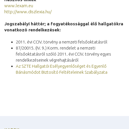
www.lexam.eu
http://www.diszlexia.hu/
Jogszabályi háttér; a fogyatékossággal élő hallgatókra
vonatkozó rendelkezések:
2011. évi CCIV. törvény a nemzeti felsőoktatásról
87/20015. (IV. 9.) Korm. rendelet a nemzeti
felsőoktatásról szóló 2011. évi CCIV. törvény egyes
rendelkezéseinek végrehajtásáról
Az SZTE Hallgatói Esélyegyenlőséget és Egyenlő
Bánásmódot Biztosító Feltételeinek Szabályzata