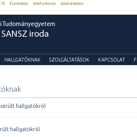
ZTE
Észrevétel
Telefonkönyv
Adatvédelem
i Tudományegyetem
SANSZ iroda
HALLGATÓKNAK
SZOLGÁLTATÁSOK
KAPCSOLAT
F
tóknak
érült hallgatókról
rült hallgatókról