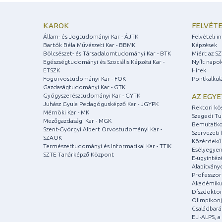
KAROK
FELVÉTE
Állam- és Jogtudományi Kar - ÁJTK
Felvételi 
Bartók Béla Művészeti Kar - BBMK
Képzések
Bölcsészet- és Társadalomtudományi Kar - BTK
Miért az S
Egészségtudományi és Szociális Képzési Kar -
Nyílt napo
ETSZK
Hírek
Fogorvostudományi Kar - FOK
Pontkalkul
Gazdaságtudományi Kar - GTK
Gyógyszerésztudományi Kar - GYTK
AZ EGY
Juhász Gyula Pedagógusképző Kar - JGYPK
Rektori kö
Mérnöki Kar - MK
Szegedi T
Mezőgazdasági Kar - MGK
Bemutatko
Szent-Györgyi Albert Orvostudományi Kar -
Szervezeti 
SZAOK
Közérdekű
Természettudományi és Informatikai Kar - TTIK
Esélyegyen
SZTE Tanárképző Központ
E-ügyintéz
Alapítvány
Professzori
Akadémiku
Díszdoktor
Olimpikonj
Családbar
ELI-ALPS, 