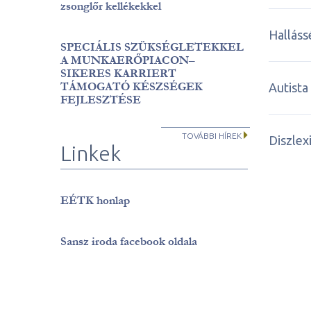
zsonglőr kellékekkel
Halláss
SPECIÁLIS SZÜKSÉGLETEKKEL
A MUNKAERŐPIACON–
SIKERES KARRIERT
TÁMOGATÓ KÉSZSÉGEK
Autista
FEJLESZTÉSE
TOVÁBBI HÍREK
Diszlex
Linkek
EÉTK honlap
Sansz iroda facebook oldala