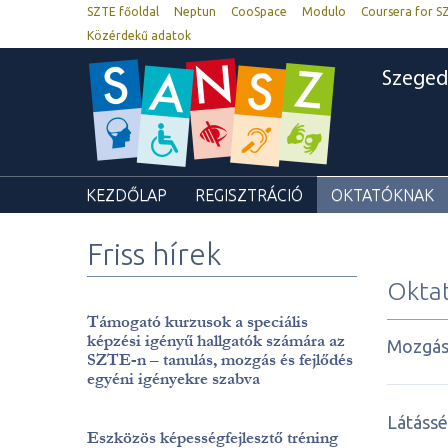
SZTE főoldal
Neptun
CooSpace
Modulo
Coursera for S
Közérdekű adatok
Szeged
KEZDŐLAP
REGISZTRÁCIÓ
OKTATÓKNAK
Friss hírek
Okta
Támogató kurzusok a speciális
képzési igényű hallgatók számára az
Mozgáss
SZTE-n – tanulás, mozgás és fejlődés
egyéni igényekre szabva
Látássé
Eszközös képességfejlesztő tréning