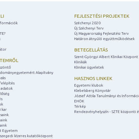
LI
FEJLESZTÉSI PROJEKTEK
információk
Széchenyi 2020
Új Széchenyi Terv
ZTE?
Új Magyarország Fejlesztési Terv
k
Határon átnyúló együttműködések
átor
BETEGELLÁTÁS
Szent-Györgyi Albert Klinikai Központ
ETEMRŐL
Klinikák
szöntő
Klinikai ügyeletek
udományegyetemért Alapítvány
zás
HASZNOS LINKEK
felépítés
Egyetemi klubok
 adatok
Klebelsberg Könyvtár
lőség
József Attila Tanulmányi és Informác
és
EHÖK
ok
Térkép
 kar
Rendezvényhelyszín - SZTE központi é
saink
aink
aink
át Egyetem
a szegedi lézeres kutatóközpont