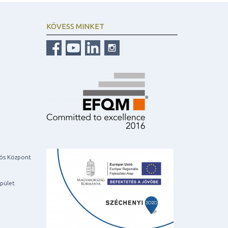
KÖVESS MINKET
iós Központ
pület