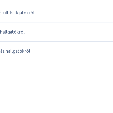
érült hallgatókról
 hallgatókról
iás hallgatókról