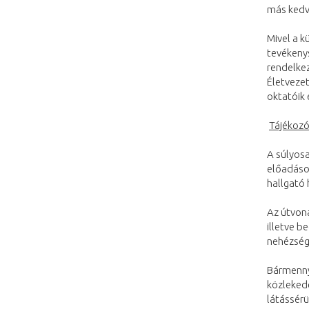
más kedve
Mivel a k
tevékeny
rendelkez
Életvezet
oktatóik 
Tájékozó
A súlyosa
előadáso
hallgató 
Az útvona
illetve 
nehézsége
Bármennyi
közlekedé
látássérü