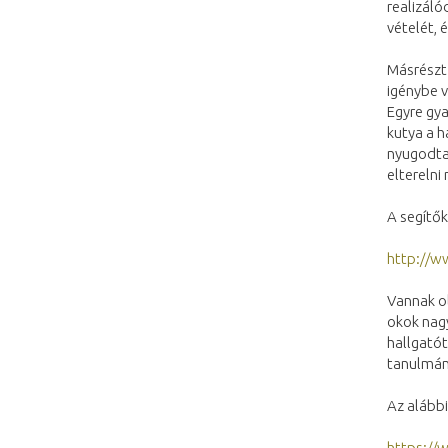
realizáló
vételét, 
Másrészt 
igénybe v
Egyre gy
kutya a h
nyugodtan
elterelni
A segítők
http://w
Vannak ol
okok nagy
hallgatót
tanulmán
Az alábbi
https:/