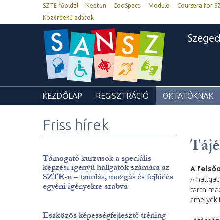
SZTE főoldal
Neptun
CooSpace
Modulo
Coursera for S
Közérdekű adatok
Szeged
KEZDŐLAP
REGISZTRÁCIÓ
OKTATÓKNAK
Friss hírek
Tájé
Támogató kurzusok a speciális
képzési igényű hallgatók számára az
A felső
SZTE-n – tanulás, mozgás és fejlődés
A hallgat
egyéni igényekre szabva
tartalma
amelyek i
Eszközös képességfejlesztő tréning