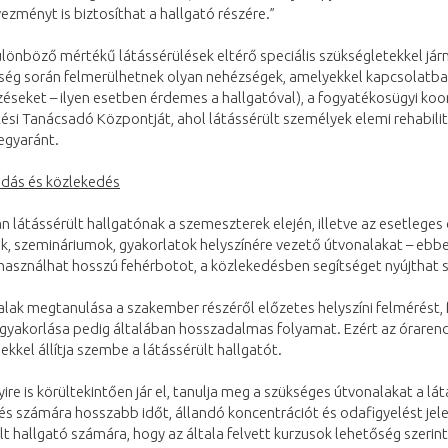
zményt is biztosíthat a hallgató részére.”
ülönböző mértékű látássérülések eltérő speciális szükségletekkel jár
ség során felmerülhetnek olyan nehézségek, amelyekkel kapcsolatban
éseket – ilyen esetben érdemes a hallgatóval), a fogyatékosügyi koor
ési Tanácsadó Központját, ahol látássérült személyek elemi rehabili
egyaránt.
dás és közlekedés
n látássérült hallgatónak a szemeszterek elején, illetve az esetleges
k, szemináriumok, gyakorlatok helyszínére vezető útvonalakat – ebb
használhat hosszú fehérbotot, a közlekedésben segítséget nyújthat 
lak megtanulása a szakember részéről előzetes helyszíni felmérést, 
begyakorlása pedig általában hosszadalmas folyamat. Ezért az órare
kkel állítja szembe a látássérült hallgatót.
re is körültekintően jár el, tanulja meg a szükséges útvonalakat a 
s számára hosszabb időt, állandó koncentrációt és odafigyelést jelent
lt hallgató számára, hogy az általa felvett kurzusok lehetőség szeri