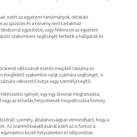
nak, ezért az egyetemi tanulmányok, oktatási
 az igazolás és a törvény nem tartalmaz
dinátorral egyeztetni, vagy felkeresni az egyetem
tációs szakembere segítségét kérhetik a hallgatók és
 órarendi változások esetén meg kell tanulnia az
en megfelelő szakember nyújt számára segítséget. A
számára vakvezető kutya vagy személyi segítő.
felkészülést igényel, egy-egy útvonal megtanulása,
nd vagy az előadás helyszínének megváltozása komoly
látássérült személy, általánosságban elmondható, hogy a
. Az órarend kialakításánál ezért az is fontos a
nt egymáshoz közeli helyszíneken és időpontban