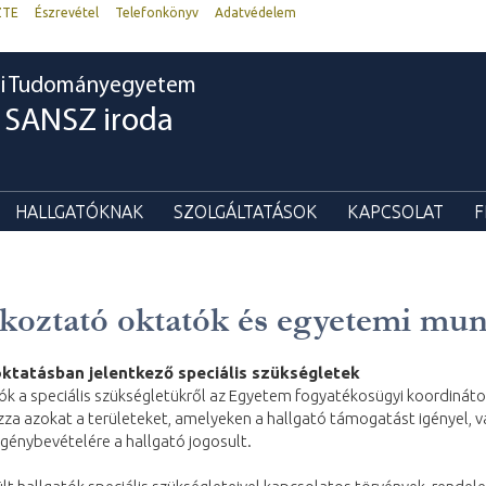
ZTE
Észrevétel
Telefonkönyv
Adatvédelem
i Tudományegyetem
SANSZ iroda
HALLGATÓKNAK
SZOLGÁLTATÁSOK
KAPCSOLAT
F
koztató oktatók és egyetemi mu
oktatásban jelentkező speciális szükségletek
ók a speciális szükségletükről az Egyetem fogyatékosügyi koordinátor
zza azokat a területeket, amelyeken a hallgató támogatást igényel,
génybevételére a hallgató jogosult.