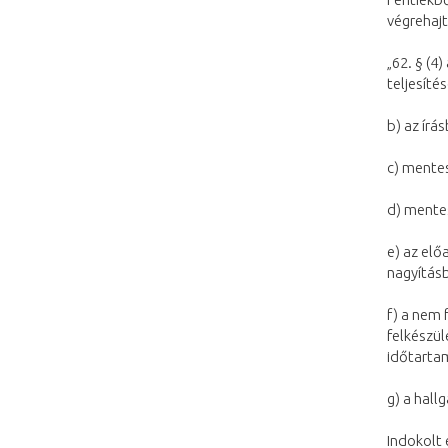
végrehajt
„62. § (4
teljesítés
b) az írá
c) mentes
d) mentes
e) az elő
nagyítás
f) a nem 
felkészü
időtartam
g) a hall
Indokolt 