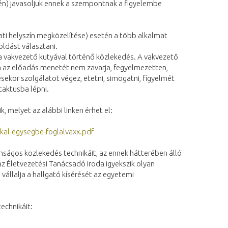
tén) javasoljuk ennek a szempontnak a figyelembe
lati helyszín megközelítése) esetén a több alkalmat
oldást választani.
a vakvezető kutyával történő közlekedés. A vakvezető
tya az előadás menetét nem zavarja, fegyelmezetten,
sekor szolgálatot végez, etetni, simogatni, figyelmét
taktusba lépni.
 melyet az alábbi linken érhet el:
al-egysegbe-foglalvaxx.pdf
onságos közlekedés technikáit, az ennek hátterében álló
z Életvezetési Tanácsadó Iroda igyekszik olyan
vállalja a hallgató kísérését az egyetemi
echnikáit: