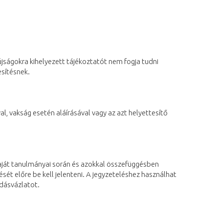
iújságokra kihelyezett tájékoztatót nem fogja tudni
esítésnek.
l, vakság esetén aláírásával vagy az azt helyettesítő
 saját tanulmányai során és azokkal összefüggésben
ését előre be kell jelenteni. A jegyzeteléshez használhat
adásvázlatot.