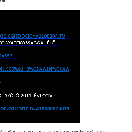
etek
ról szóló 2011. évi CCIV. törvény egyes rendelkezéseinek