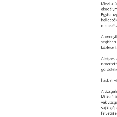
Mivel a l
akadálym
Egyik meg
hallgatók
menetét.
Amennyib
segítheti
közlése i
A képek, 
ismerteté
gördülék
Írásbeli v
A vizsgah
látássérü
vak vizsg
saját gép
felvetni