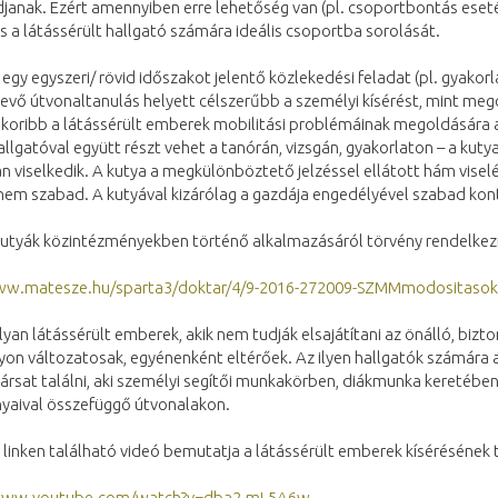
djanak. Ezért amennyiben erre lehetőség van (pl. csoportbontás ese
és a látássérült hallgató számára ideális csoportba sorolását.
egy egyszeri/ rövid időszakot jelentő közlekedési feladat (pl. gyakor
evő útvonaltanulás helyett célszerűbb a személyi kísérést, mint meg
akoribb a látássérült emberek mobilitási problémáinak megoldására 
allgatóval együtt részt vehet a tanórán, vizsgán, gyakorlaton – a ku
 viselkedik. A kutya a megkülönböztető jelzéssel ellátott hám viselé
 nem szabad. A kutyával kizárólag a gazdája engedélyével szabad kon
utyák közintézményekben történő alkalmazásáról törvény rendelkezik,
ww.matesze.hu/sparta3/doktar/4/9-2016-272009-SZMMmodositasokk
yan látássérült emberek, akik nem tudják elsajátítani az önálló, bizt
on változatosak, egyénenként eltérőek. Az ilyen hallgatók számára a
ársat találni, aki személyi segítői munkakörben, diákmunka keretében 
yaival összefüggő útvonalakon.
 linken található videó bemutatja a látássérült emberek kísérésének t
/www.youtube.com/watch?v=dba2-mL5A6
w