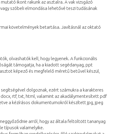
utató ikont rakunk az asztalra. A vak vizsgázó
a vagy szóbeli elmondása lehetővé teszi tudásának
ormai követelmények betartása. Javításnál az oktató
ók, olvashatók kell, hogy legyenek. A funkcionális
óságát támogatja, ha a kiadott segédanyag, ppt
ntrasztot képező és megfelelő méretű betűvel készül,
p segítségével dolgoznak, ezért számukra a karakteres
cx, rtf, txt, html, valamint az akadálymentesített pdf
illetve a kézírásos dokumentumokról készített jpg, jpeg
eggyőződnie arról, hogy az általa feltöltött tananyag
le típusok valamelyike.
onikus formában rendelkezésére álló szakirodalmakat a