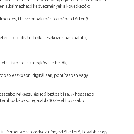
etében alkalmazható kedvezmények a következők:
s felmentés, illetve annak más formában történő
esetén speciális technikai eszközök használata,
elméleti ismeretek megkövetelhetők,
rdozó eszközön, digitálisan, pontírásban vagy
osszabb felkészülési idő biztosítása. A hosszabb
tartamhoz képest legalább 30%-kal hosszabb
si intézmény ezen kedvezményektől eltérő, további vagy