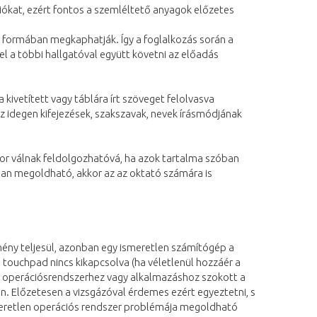
ciókat, ezért fontos a szemléltető anyagok előzetes
s formában megkaphatják. Így a foglalkozás során a
l a többi hallgatóval együtt követni az előadás
vetített vagy táblára írt szöveget felolvasva
z idegen kifejezések, szakszavak, nevek írásmódjának
kor válnak feldolgozhatóvá, ha azok tartalma szóban
ban megoldható, akkor az az oktató számára is
lmény teljesül, azonban egy ismeretlen számítógép a
, touchpad nincs kikapcsolva (ha véletlenül hozzáér a
ás operációsrendszerhez vagy alkalmazáshoz szokott a
. Előzetesen a vizsgázóval érdemes ezért egyeztetni, s
smeretlen operációs rendszer problémája megoldható