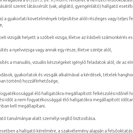
ásáról szerint látássérült (vak, aliglátó, gyengénlátó) hallgató es
) a) a gyakorlati követelmények teljesítése alóli részleges vagy telje
e,
sbeli vizsgák helyett a szóbeli vizsga, illetve az írásbeli számonkérés 
ítés a nyelvvizsga vagy annak egy része, illetve szintje alól,
ítés a manuális, vizuális készségeket igénylő feladatok alól, de az 
adások, gyakorlatok és vizsgák alkalmával a kérdések, tételek hangho
ban történő hozzáférhetősége,
fogyatékossággal élő hallgatókra megállapított felkészülési időnél h
lési időt a nem fogyatékossággal élő hallgatókra megállapított idő
ban kell megállapítani.
gató tanulmányai alatt személyi segítő biztosítása.
esetben a hallgató kérelmére, a szakvélemény alapján a felsőoktatá