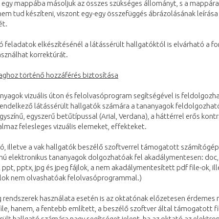
 egy mappába másoljuk az összes szükséges állományt, s a mappára m
nem tud készíteni, viszont egy-egy összefüggés ábrázolásának leírás
ét.
feladatok elkészítésénél a látássérült hallgatóktól is elvárható a f
sználhat korrektúrát.
aghoz történő hozzáférés biztosítása
yagok vizuális úton és felolvasóprogram segítségével is feldolgozhat
rendelkező látássérült hallgatók számára a tananyagok feldolgozhat
gyszínű, egyszerű betűtípussal (Arial, Verdana), a háttérrel erős ko
lmaz felesleges vizuális elemeket, effekteket.
tó, illetve a vak hallgatók beszélő szoftverrel támogatott számítógé
 elektronikus tananyagok dolgozhatóak fel akadálymentesen: doc, do
(A ppt, pptx, jpg és jpeg fájlok, a nem akadálymentesített pdf file-ok, 
ájlok nem olvashatóak felolvasóprogrammal.)
g rendszerek használata esetén is az oktatónak előzetesen érdemes m
le, hanem, a fentebb említett, a beszélő szoftver által támogatott fi
rült hallgató számára nagy segítséget jelent, ha az oktató az elektr