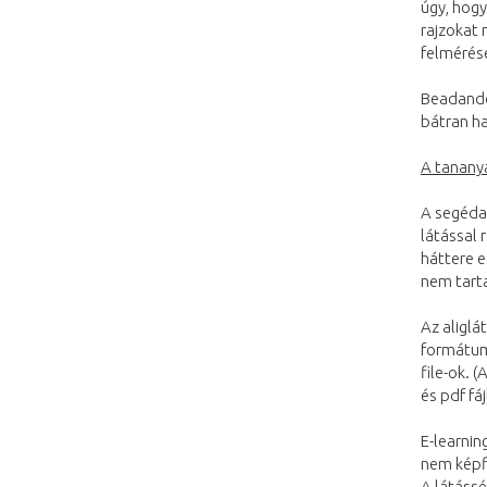
úgy, hogy
rajzokat 
felmérés
Beadandó 
bátran ha
A tanany
A segédan
látással 
háttere e
nem tarta
Az aliglá
formátumú
file-ok. 
és pdf f
E-learnin
nem képfi
A látássé