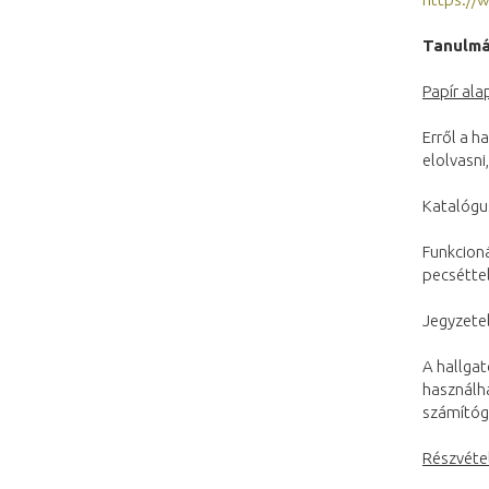
Tanulmá
Papír al
Erről a h
elolvasni
Katalógu
Funkcioná
pecséttel 
Jegyzete
A hallgat
használha
számítógé
Részvéte