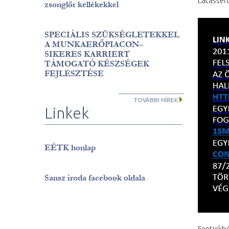
Látássérü
zsonglőr kellékekkel
SPECIÁLIS SZÜKSÉGLETEKKEL
A MUNKAERŐPIACON–
SIKERES KARRIERT
TÁMOGATÓ KÉSZSÉGEK
FEJLESZTÉSE
TOVÁBBI HÍREK
Linkek
EÉTK honlap
Sansz iroda facebook oldala
Fentiekbő