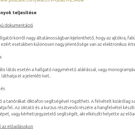
nyok teljesítése
apú dokumentáció
allgatói körről nagy általánosságban kijelenthető, hogy az ajtókra, fal
, ezért esetükben különösen nagy jelentősége van az elektronikus ért
s
lis látás esetén a hallgató nagyméretű aláírással, vagy monogramjáva
láthatja el a jelenléti ívet.
lés
ó a tanórákat diktafon segítségével rögzítheti. A felvételt kizárólag
tja fel. Az oktató és a kurzus résztvevői részére a hangfelvétel készít
pet, vagy kérheti jegyzetelő segítségét, aki elkészíti helyette az elő
l az előadásokon