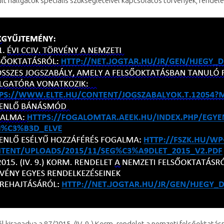
lt hallgatók speciális szükségleteivel kapcsolatos törvények, rendel
l kiragadva a 87/2015. (IV. 9.) Korm. rendelet a nemzeti felsőoktatás