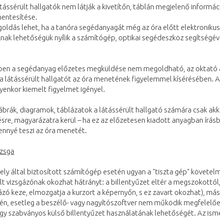
átássérült hallgatók nem látják a kivetítőn, táblán megjelenő informá
entesítése.
oldás lehet, ha a tanóra segédanyagát még az óra előtt elektroniku
nak lehetőségük nyílik a számítógép, optikai segédeszköz segítségéve
en a segédanyag előzetes megküldése nem megoldható, az oktató a ki
 a látássérült hallgatót az óra menetének figyelemmel kísérésében. A
lyenkor kiemelt figyelmet igényel.
ábrák, diagramok, táblázatok a látássérült hallgató számára csak ak
sre, magyarázatra kerül – ha ez az előzetesen kiadott anyagban írás
ennyé teszi az óra menetét.
izsga
ely által biztosított számítógép esetén ugyan a "tiszta gép" követe
lt vizsgázónak okozhat hátrányt: a billentyűzet eltér a megszokottól
ázó keze, elmozgatja a kurzort a képernyőn, s ez zavart okozhat), m
én, esetleg a beszélő- vagy nagyítószoftver nem működik megfelelően
 egy szabványos külső billentyűzet használatának lehetőségét. Az i