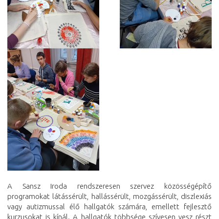
A Sansz Iroda rendszeresen szervez közösségépítő
programokat látássérült, hallássérült, mozgássérült, diszlexiás
vagy autizmussal élő hallgatók számára, emellett fejlesztő
kurzusokat is kínál. A hallgatók többsége szívesen vesz részt