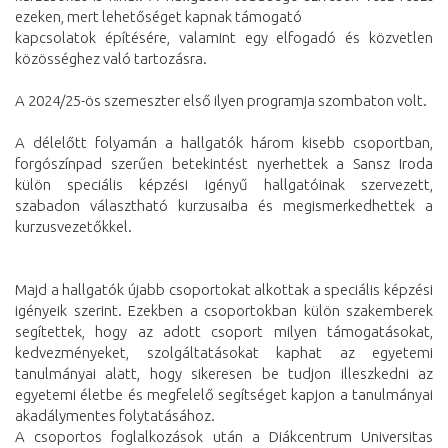
ezeken, mert lehetőséget kapnak támogató
kapcsolatok építésére, valamint egy elfogadó és közvetlen
közösséghez való tartozásra.
A 2024/25-ös szemeszter első ilyen programja szombaton volt.
A délelőtt folyamán a hallgatók három kisebb csoportban,
forgószínpad szerűen betekintést nyerhettek a Sansz Iroda
külön speciális képzési igényű hallgatóinak szervezett,
szabadon választható kurzusaiba és megismerkedhettek a
kurzusvezetőkkel.
Majd a hallgatók újabb csoportokat alkottak a speciális képzési
igényeik szerint. Ezekben a csoportokban külön szakemberek
segítettek, hogy az adott csoport milyen támogatásokat,
kedvezményeket, szolgáltatásokat kaphat az egyetemi
tanulmányai alatt, hogy sikeresen be tudjon illeszkedni az
egyetemi életbe és megfelelő segítséget kapjon a tanulmányai
akadálymentes folytatásához.
A csoportos foglalkozások után a Diákcentrum Universitas