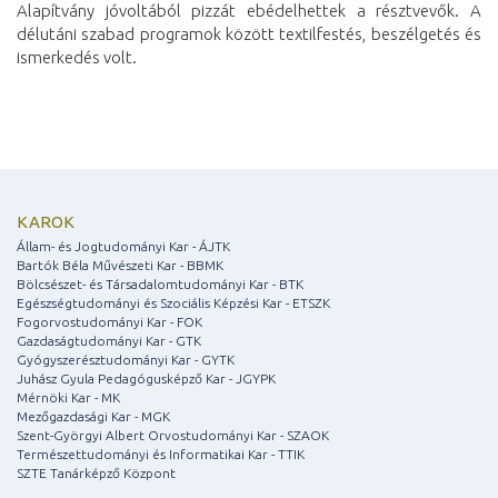
Alapítvány jóvoltából pizzát ebédelhettek a résztvevők. A
délutáni szabad programok között textilfestés, beszélgetés és
ismerkedés volt.
KAROK
Állam- és Jogtudományi Kar - ÁJTK
Bartók Béla Művészeti Kar - BBMK
Bölcsészet- és Társadalomtudományi Kar - BTK
Egészségtudományi és Szociális Képzési Kar - ETSZK
Fogorvostudományi Kar - FOK
Gazdaságtudományi Kar - GTK
Gyógyszerésztudományi Kar - GYTK
Juhász Gyula Pedagógusképző Kar - JGYPK
Mérnöki Kar - MK
Mezőgazdasági Kar - MGK
Szent-Györgyi Albert Orvostudományi Kar - SZAOK
Természettudományi és Informatikai Kar - TTIK
SZTE Tanárképző Központ