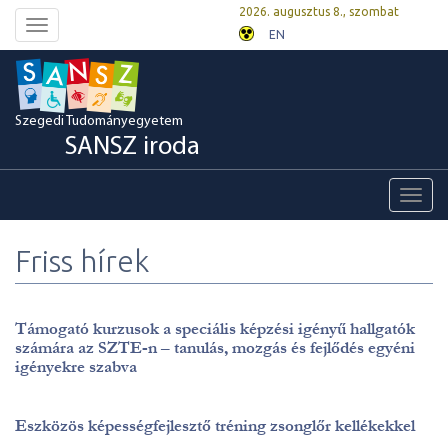
2026. augusztus 8., szombat
Toggle
EN
navigation
Szegedi Tudományegyetem
SANSZ iroda
Toggl
navig
Friss hírek
Támogató kurzusok a speciális képzési igényű hallgatók
számára az SZTE-n – tanulás, mozgás és fejlődés egyéni
igényekre szabva
Eszközös képességfejlesztő tréning zsonglőr kellékekkel