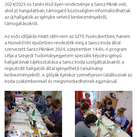
2024/2025-ös tanév első ilyen rendezvénye a Sansz Piknik volt,
ahol jó hangulatban, támogató közösségben informálódhattak
az új hallgatók az igénybe vehető kedvezményekről,
támogatásokról.
Az esős időjárás miatt idén nem az SZTE Füvészkertben, hanem
a Honvéd téri épületben rendezték meg a Sansz Iroda által
szervezett Sansz Pikniket 2024. szeptember 14-én. A program
célja a Szegedi Tudományegyetem speciális képzési igényű
hallgatóinak tájékoztatása a Sansz Iroda szolgáltatásairól, a
regisztrált hallgatók által igényelhető tanulmányi
kedvezményekről. A gólyák ilyenkor személyesen találkoznak az
iroda szakembereivel és megismerkedhetnek egymással.