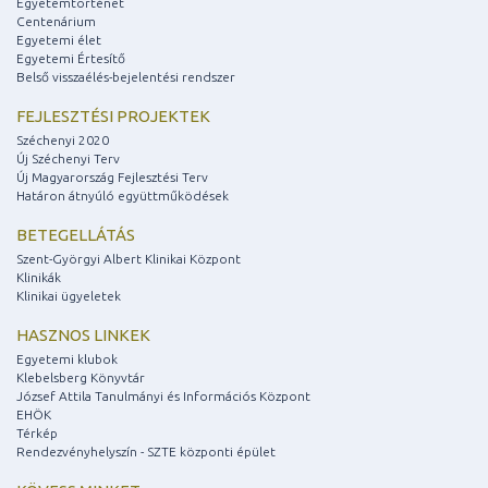
Egyetemtörténet
Centenárium
Egyetemi élet
Egyetemi Értesítő
Belső visszaélés-bejelentési rendszer
FEJLESZTÉSI PROJEKTEK
Széchenyi 2020
Új Széchenyi Terv
Új Magyarország Fejlesztési Terv
Határon átnyúló együttműködések
BETEGELLÁTÁS
Szent-Györgyi Albert Klinikai Központ
Klinikák
Klinikai ügyeletek
HASZNOS LINKEK
Egyetemi klubok
Klebelsberg Könyvtár
József Attila Tanulmányi és Információs Központ
EHÖK
Térkép
Rendezvényhelyszín - SZTE központi épület