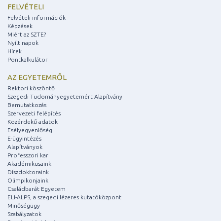
FELVÉTELI
Felvételi információk
Képzések
Miért az SZTE?
Nyílt napok
Hírek
Pontkalkulátor
AZ EGYETEMRŐL
Rektori köszöntő
Szegedi Tudományegyetemért Alapítvány
Bemutatkozás
Szervezeti felépítés
Közérdekű adatok
Esélyegyenlőség
E-ügyintézés
Alapítványok
Professzori kar
Akadémikusaink
Díszdoktoraink
Olimpikonjaink
Családbarát Egyetem
ELI-ALPS, a szegedi lézeres kutatóközpont
Minőségügy
Szabályzatok