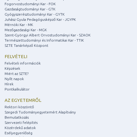
Fogorvostudományi Kar - FOK
Gazdaságtudományi Kar - GTK
Gyógyszerésztudományi Kar - GYTK
Juhász Gyula Pedagógusképző Kar - JGYPK
Mérnöki Kar - MK
Mezőgazdasági Kar - MGK
Szent-Györgyi Albert Orvostudományi Kar - SZAOK
Természettudományi és Informatikai Kar - TTIK
SZTE Tanárképző Központ
FELVÉTELI
Felvételi információk
Képzések
Miért az SZTE?
Nyílt napok
Hírek
Pontkalkulátor
AZ EGYETEMRŐL
Rektori köszöntő
Szegedi Tudományegyetemért Alapítvány
Bemutatkozás
Szervezeti felépítés
Közérdekű adatok
Esélyegyenlőség