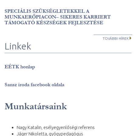
SPECIÁLIS SZÜKSÉGLETEKKEL A
MUNKAERŐPIACON– SIKERES KARRIERT
TÁMOGATÓ KÉSZSÉGEK FEJLESZTÉSE
TOVÁBBI HÍREK
Linkek
EÉTK honlap
Sansz iroda facebook oldala
Munkatársaink
Nagy Katalin, esélyegyenlőségi referens
Jáger Nikoletta, gyógypedagógus