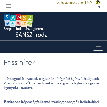
2026. augusztus 10., hétfő
Toggle
EN
navigation
Szegedi Tudományegyetem
SANSZ iroda
Toggl
navig
Friss hírek
Támogató kurzusok a speciális képzési igényű hallgatók
számára az SZTE-n – tanulás, mozgás és fejlődés egyéni
igényekre szabva
Eszközös képességfejlesztő tréning zsonglőr kellékekkel