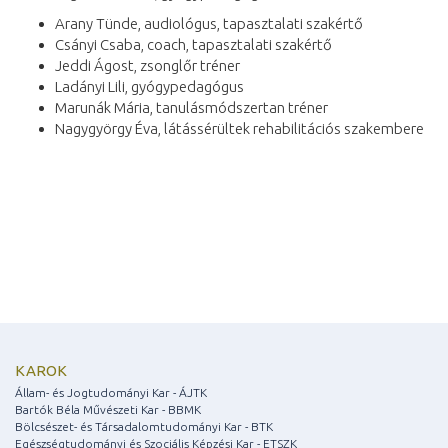
Arany Tünde, audiológus, tapasztalati szakértő
Csányi Csaba, coach, tapasztalati szakértő
Jeddi Ágost, zsonglőr tréner
Ladányi Lili, gyógypedagógus
Marunák Mária, tanulásmódszertan tréner
Nagygyörgy Éva, látássérültek rehabilitációs szakembere
KAROK
Állam- és Jogtudományi Kar - ÁJTK
Bartók Béla Művészeti Kar - BBMK
Bölcsészet- és Társadalomtudományi Kar - BTK
Egészségtudományi és Szociális Képzési Kar - ETSZK