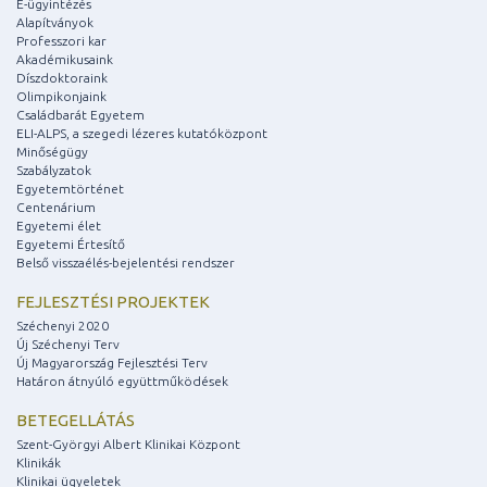
E-ügyintézés
Alapítványok
Professzori kar
Akadémikusaink
Díszdoktoraink
Olimpikonjaink
Családbarát Egyetem
ELI-ALPS, a szegedi lézeres kutatóközpont
Minőségügy
Szabályzatok
Egyetemtörténet
Centenárium
Egyetemi élet
Egyetemi Értesítő
Belső visszaélés-bejelentési rendszer
FEJLESZTÉSI PROJEKTEK
Széchenyi 2020
Új Széchenyi Terv
Új Magyarország Fejlesztési Terv
Határon átnyúló együttműködések
BETEGELLÁTÁS
Szent-Györgyi Albert Klinikai Központ
Klinikák
Klinikai ügyeletek