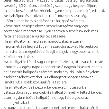
terem első soraiban! A szájról olvasáshoz a legmegfelelőbb
távolság 1,5-2 méter. Lehetőség szerint egy helyben álljunk,
mialatt beszélünk! Beszédünk legyen közepes tempójú, érthető.
Ne kiabáljunk és eltúlzott artikulációra sincs szükség.
Előfordulhat, hogy a hallássérült hallgató számára
kényelmetlenséget okoz a szóbeli vizsgázás vagy egy
prezentáció megtartása. Ilyen esetben biztosítunk neki más
fajta lehetőséget a kurzus teljesítésére.
Ha a hallgató nem érti az elmondottakat, a szavak
megismétlése helyett fogalmazzuk újra azokat! Ha végképp
nem sikerül a megértést elősegíteni, írjuk le egy papírra, amit
közölni szeretnénk.
Ha a hallgatók fáradtságának jeleit észleljük, iktassunk be rövid
szüntet! Az egész napos koncentráció nagyon fárasztó lehet a
hallássérült hallgatók számára, mely egy idő után a figyelem
csökkenéséhez vezethet. Az elhangzott idegen szavakat
ismételjük el többször, írjuk fel a táblára!
Ha a hallgatókhoz intézünk kérdéseket, mutassunk a
válaszadóra vagy mondjuk ki a hallgató nevét! A feltett kérdés
után hagyjunk időt a hallgatónak, hogy feldolgozza az
elhangzottakat!
A magyarázat során tartson szüneteket, mivel a hallássérült