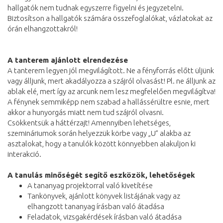
hallgatók nem tudnak egyszerre figyelni és jegyzetelni.
Biztosítson a hallgatók számára összefoglalókat, vázlatokat az
órán elhangzottakról!
A tanterem ajánlott elrendezése
A tanterem legyen jól megvilágított. Ne a fényforrás előtt üljünk
vagy álljunk, mert akadályozza a szájról olvasást! Pl. ne álljunk az
ablak elé, mert így az arcunk nem lesz megfelelően megvilágítva!
A fénynek semmiképp nem szabad a hallássérültre esnie, mert
akkor a hunyorgás miatt nem tud szájról olvasni.
Csökkentsük a háttérzajt! Amennyiben lehetséges,
szemináriumok során helyezzük körbe vagy „U” alakba az
asztalokat, hogy a tanulók között könnyebben alakuljon ki
interakció.
A tanulás minőségét segítő eszközök, lehetőségek
A tananyag projektorral való kivetítése
Tankönyvek, ajánlott könyvek listájának vagy az
elhangzott tananyag írásban való átadása
Feladatok, vizsgakérdések írásban való átadása