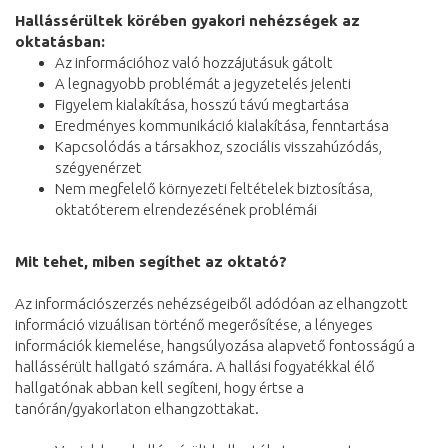
Hallássérültek körében gyakori nehézségek az
oktatásban:
Az információhoz való hozzájutásuk gátolt
A legnagyobb problémát a jegyzetelés jelenti
Figyelem kialakítása, hosszú távú megtartása
Eredményes kommunikáció kialakítása, fenntartása
Kapcsolódás a társakhoz, szociális visszahúzódás,
szégyenérzet
Nem megfelelő környezeti feltételek biztosítása,
oktatóterem elrendezésének problémái
Mit tehet, miben segíthet az oktató?
Az információszerzés nehézségeiből adódóan az elhangzott
információ vizuálisan történő megerősítése, a lényeges
információk kiemelése, hangsúlyozása alapvető fontosságú a
hallássérült hallgató számára. A hallási fogyatékkal élő
hallgatónak abban kell segíteni, hogy értse a
tanórán/gyakorlaton elhangzottakat.