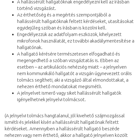
A hallássérült hallgatóknak engedélyezni kell az írásban
történő vizsgázást.
Az érthetőség és a megértés szempontjából a
hallássérült hallgatóknak feltett kérdéseket, utasításokat
egyidejűleg szóban és írásban is közölni kell.
Engedélyezzük az adatfolyam eszközök, kihelyezett
mikrofonok használatát, ez további akadálymentesítése a
hallgatónak.
A hallgató kérésére természetesen elfogadható és
megengedhető a szóban vizsgáztatás is. Ebben az
esetben – az artikulációs nehézség miatt – a jelnyelven
nem kommunikáló hallgatót a vizsgán úgynevezett orális
tolmács segítheti, aki a vizsgázó által elmondottakat, a
nehezen érthető mondatokat megismétli.
A jelnyelvet ismerő vagy siket hallássérült hallgatók
igényelhetnek jelnyelvi tolmácsot.
(A jelnyelvi tolmács hangtalanul, jól kivehető szájmozgással
ismétli és jelekkel kíséri a hallássérült hallgatónak feltett
kérdéseket. Amennyiben a hallássérült hallgató beszéde
nehezen vagy nem érthető, akkor a hallgató jelnyelven közölt