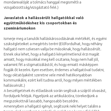
mondanivalóját a tolmács hanggal megismétli a
vizsgabizottság/vizsgáztató felé.)
Javaslatok a hallássérült hallgatókkal való
együttműködéshez kis csoportokban és
szemináriumokon
Ismerje meg a tanulók halláskárosodásának mértékét, és egyéni
szükségleteiket a megértés terén! (Előfordulhat, hogy néhány
hallgató nem szívesen vallja be másoknak, hogy hallássérült.
Ennek oka lehet, hogy a hallgató kényelmetlenül érzi magát
amiatt, hogy másokkal meg kell osztania, hogy nem hall jól,
valamint fél a stigmatizálástól, és hogy emiatt másképpen
fogják őt kezelni. Ilyen esetben, érdemes a hallgatóval tudatni,
hogy oktatójaként szeretne vele minél hatékonyabban
kommunikálni, ezért kell tudnia arról, hogy milyen mértékben
hallássérült.)
A beszélgetések és előadások során segítsük a szájról olvasást,
forduljunk feléjük. Figyeljünk az artikulációra, törekedjünk a
megszokottnál lassabb, hangosabb beszédre.
Amennyiben a hallgató igényli, segítsünk neki helyet találni a