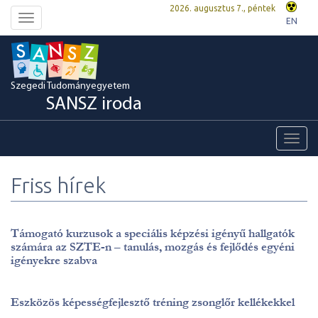
2026. augusztus 7., péntek
Toggle
EN
navigation
Szegedi Tudományegyetem
SANSZ iroda
Toggl
navig
Friss hírek
Támogató kurzusok a speciális képzési igényű hallgatók
számára az SZTE-n – tanulás, mozgás és fejlődés egyéni
igényekre szabva
Eszközös képességfejlesztő tréning zsonglőr kellékekkel