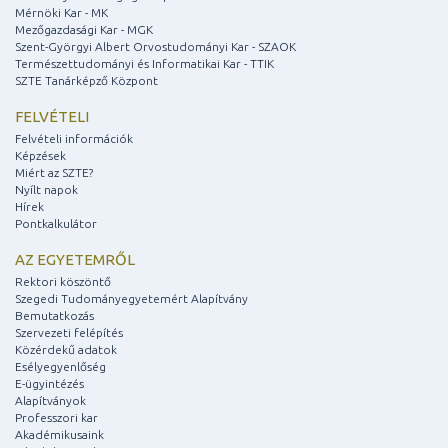
Mérnöki Kar - MK
Mezőgazdasági Kar - MGK
Szent-Györgyi Albert Orvostudományi Kar - SZAOK
Természettudományi és Informatikai Kar - TTIK
SZTE Tanárképző Központ
FELVÉTELI
Felvételi információk
Képzések
Miért az SZTE?
Nyílt napok
Hírek
Pontkalkulátor
AZ EGYETEMRŐL
Rektori köszöntő
Szegedi Tudományegyetemért Alapítvány
Bemutatkozás
Szervezeti felépítés
Közérdekű adatok
Esélyegyenlőség
E-ügyintézés
Alapítványok
Professzori kar
Akadémikusaink