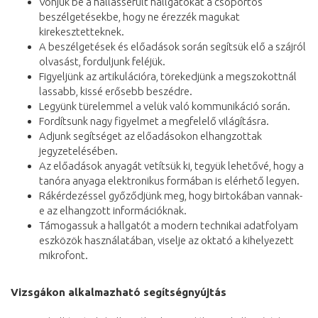
Vonjuk be a hallássérült hallgatókat a csoportos
beszélgetésekbe, hogy ne érezzék magukat
kirekesztetteknek.
A beszélgetések és előadások során segítsük elő a szájról
olvasást, forduljunk feléjük.
Figyeljünk az artikulációra, törekedjünk a megszokottnál
lassabb, kissé erősebb beszédre.
Legyünk türelemmel a velük való kommunikáció során.
Fordítsunk nagy figyelmet a megfelelő világításra.
Adjunk segítséget az előadásokon elhangzottak
jegyzetelésében.
Az előadások anyagát vetítsük ki, tegyük lehetővé, hogy a
tanóra anyaga elektronikus formában is elérhető legyen.
Rákérdezéssel győződjünk meg, hogy birtokában vannak-
e az elhangzott információknak.
Támogassuk a hallgatót a modern technikai adatfolyam
eszközök használatában, viselje az oktató a kihelyezett
mikrofont.
Vizsgákon alkalmazható segítségnyújtás