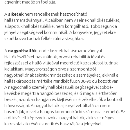
egyaránt magában foglalja.
A
siketek
nem rendelkeznek hasznosítható
hallásmaradvánnyal. Általában nem viselnek hallókészüléket,
állapotuk hallókészülékkel nem korrigálható. Többségünk a
jelnyelv segítségével kommunikál. A könyvekre, jegyzetekre
szorítkozva tudnak felkészülni a vizsgákra.
A
nagyothallók
rendelkeznek hallásmaradvánnyal.
Hallókészüléket használnak, orvosi rehabilitációval és
fejlesztéssel a halló világával megfelelő kapcsolatot tudnak
kialakítani. Magyarországon orvosi szempontból
nagyothallónak tekintik mindazokat a személyeket, akiknél a
halláskárosodás mértéke mindkét fülön 30-90 dB között van.
A nagyothalló személy hallókészülék segítségével többé-
kevésbé megérti a hangzó beszédet, és ő maga is érthetően
beszél, azonban hangján és kiejtésén is érzékelhetők a kontroll
hiányosságai. A nagyothallók a jelnyelvet általában nem
használják, mivel a hangos kommunikáció számukra elérhető. Ez
alól kivételt képeznek azok a nagyothallók, akik személyes
kapcsolataik révén ismerik és használják a jelnyelvet.