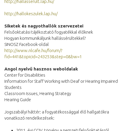
http://hallasserult.lap.hu/
http://hallokeszulek.lap.hu/
Siketek és nagyothallók szervezetei
Felsőoktatási tájékoztató fogyatékkal élőknek
Hogyan kommunikáljunk hallássérültekkel?
SINOSZ Facebook-oldal
http://www.nlcafe.hu/forum/?
fid=441&topicid=243253&step=0&bw=1
Angol nyelvű hasznos weboldalak
Center for Disabilities
Information for Staff Working with Deaf or Hearing Impaired
Students
Classroom Issues, Hearing Strategy
Hearing Guide
Jogszabályi háttér; a fogyatékossággal élő hallgatókra
vonatkozó rendelkezések:
2011. évi CCIV. törvény a nemzeti felsőoktatásról