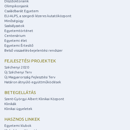
Díszdoktoraink
Olimpikonjaink
Családbarát Egyetem
ELI-ALPS, a szegedi lézeres kutatóközpont
Minőségügy
Szabályzatok
Egyetemtörténet
Centenárium
Egyetemi élet
Egyetemi Értesítő
Belső visszaélés-bejelentési rendszer
FEJLESZTÉSI PROJEKTEK
Széchenyi 2020
Új Széchenyi Terv
Új Magyarország Fejlesztési Terv
Határon átnyúló együttműködések
BETEGELLÁTÁS
Szent-Györgyi Albert Klinikai Központ
Klinikák
Klinikai ügyeletek
HASZNOS LINKEK
Egyetemi klubok