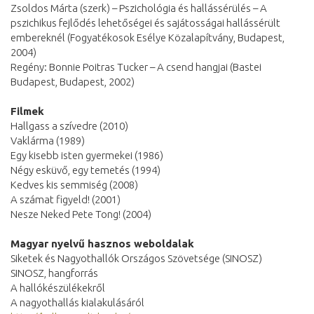
Zsoldos Márta (szerk) – Pszichológia és hallássérülés – A
pszichikus fejlődés lehetőségei és sajátosságai hallássérült
embereknél (Fogyatékosok Esélye Közalapítvány, Budapest,
2004)
Regény: Bonnie Poitras Tucker – A csend hangjai (Bastei
Budapest, Budapest, 2002)
Filmek
Hallgass a szívedre (2010)
Vaklárma (1989)
Egy kisebb isten gyermekei (1986)
Négy esküvő, egy temetés (1994)
Kedves kis semmiség (2008)
A számat figyeld! (2001)
Nesze Neked Pete Tong! (2004)
Magyar nyelvű hasznos weboldalak
Siketek és Nagyothallók Országos Szövetsége (SINOSZ)
SINOSZ, hangforrás
A hallókészülékekről
A nagyothallás kialakulásáról