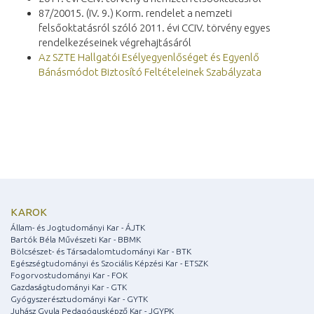
87/20015. (IV. 9.) Korm. rendelet a nemzeti
felsőoktatásról szóló 2011. évi CCIV. törvény egyes
rendelkezéseinek végrehajtásáról
Az SZTE Hallgatói Esélyegyenlőséget és Egyenlő
Bánásmódot Biztosító Feltételeinek Szabályzata
KAROK
Állam- és Jogtudományi Kar - ÁJTK
Bartók Béla Művészeti Kar - BBMK
Bölcsészet- és Társadalomtudományi Kar - BTK
Egészségtudományi és Szociális Képzési Kar - ETSZK
Fogorvostudományi Kar - FOK
Gazdaságtudományi Kar - GTK
Gyógyszerésztudományi Kar - GYTK
Juhász Gyula Pedagógusképző Kar - JGYPK