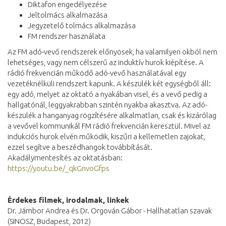
Diktafon engedélyezése
Jeltolmács alkalmazása
Jegyzetelő tolmács alkalmazása
FM rendszer használata
Az FM adó-vevő rendszerek előnyösek, ha valamilyen okból nem
lehetséges, vagy nem célszerű az induktív hurok kiépítése. A
rádió frekvencián működő adó-vevő használatával egy
vezetéknélküli rendszert kapunk. A készülék két egységből áll:
egy adó, melyet az oktató a nyakában visel, és a vevő pedig a
hallgatónál, leggyakrabban szintén nyakba akasztva. Az adó-
készülék a hanganyag rögzítésére alkalmatlan, csak és kizárólag
a vevővel kommunikál FM rádió frekvencián keresztül. Mivel az
indukciós hurok elvén működik, kiszűri a kellemetlen zajokat,
ezzel segítve a beszédhangok továbbítását.
Akadálymentesítés az oktatásban:
https://youtu.be/_qkGnvoGfps
Érdekes filmek, irodalmak, linkek
Dr. Jámbor Andrea és Dr. Orgován Gábor - Hallhatatlan szavak
(SINOSZ, Budapest, 2012)