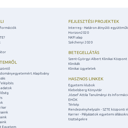
LI
FEJLESZTÉSI PROJEKTEK
információk
Interreg - Határon átnyúló együttmű
Horizon2020
ZTE?
NKFI alap
k
Széchenyi 2020
átor
BETEGELLÁTÁS
Szent-Györgyi Albert Klinikai Központ
ETEMRŐL
Klinikák
szöntő
Klinikai ügyeletek
udományegyetemért Alapítvány
zás
HASZNOS LINKEK
felépítés
Egyetemi klubok
 adatok
Klebelsberg Könyvtár
lőség
József Attila Tanulmányi és Informác
és
EHÖK
ok
Térkép
 kar
Rendezvényhelyszín - SZTE központi é
saink
Karrier - Pályázatok egyetemi állásokr
aink
tisztségekre
aink
át Egyetem