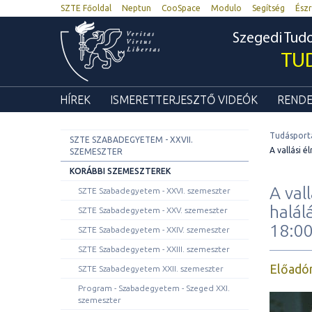
SZTE Főoldal
Neptun
CooSpace
Modulo
Segítség
Észr
Szegedi Tu
TU
HÍREK
ISMERETTERJESZTŐ VIDEÓK
RENDE
Tudásport
SZTE SZABADEGYETEM - XXVII.
A vallási 
SZEMESZTER
KORÁBBI SZEMESZTEREK
A val
SZTE Szabadegyetem - XXVI. szemeszter
halál
SZTE Szabadegyetem - XXV. szemeszter
18:0
SZTE Szabadegyetem - XXIV. szemeszter
SZTE Szabadegyetem - XXIII. szemeszter
Előadó
SZTE Szabadegyetem XXII. szemeszter
Program - Szabadegyetem - Szeged XXI.
szemeszter