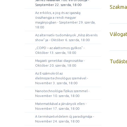
Szeptember 22. szerda, 18:00
Szakmai
Az erkölcs, a jog és az igazság
összhangja a rendi magyar
magánjogban - Szeptember 29. szerda,
18:00
Válogat
Az alternatív tudományok „Kész átverés
show”-ja - Október 6. szerda, 18:00
„COPD – az alattomos gyilkos” -
Október 13. szerda, 18:00
Tudást
Magzati genetikai diagnosztika -
Október 20. szerda, 18:00
Az E-számokról az
élelmiszertechnológus szemével -
November 3. szerda, 18:00
Nanotechnológia fizikus szemmel -
November 10. szerda, 18:00
Matematikával a járványok ellen -
November 17. szerda, 18:00
A természetvédelem új paradigmája -
November 24. szerda, 18:00