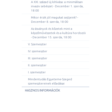
A XXI. század új kihívása: a minimálisan
invaziv sebészet - December 1. szerda,
18:00
Mikor érzik jól magukat sejtjeink? -
December 8. szerda, 18:00
Az ásványok és kőzetek mint a
képzőművészetek és a kultúra hordozói
- December 15. szerda, 18:00
V. Szemeszter
IV. szemeszter
III. szemeszter
II. szemeszter
I. szemeszter
Mindentudás Egyeteme-Szeged
szemesztereinek előadásai
HASZNOS INFORMÁCIÓK