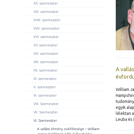
XX. szemeszter
XIX. szemeszter
XVIII. szemeszter
XVII. szemeszter
XVI. szemeszter
XV. szemeszter
XIV. szemeszter
XIII. szemeszter
A vallá
XII. szemeszter
évfordu
XI. szemeszter
X. szemeszter
William J
Hampshire
IX. szemeszter
tudományt
VIII. Szemeszter
egyik alap
VII. Szemeszter
lélektan a
Leuba és 
VI. Szemeszter
A vallási élmény sokfélesége – William
James halálának 100. évfordulója -