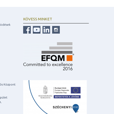
KÖVESS MINKET
ködések
iós Központ
pület
a,