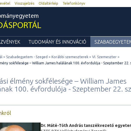
evétel
Visszajelzés
Oldaltérkép
Telefonkönyv
dományegyetem
DÁSPORTÁL
ZVÉNYEK
TUDOMÁNY ÉS INNOVÁCIÓ
SZABADEGYETEM
ál
Szabadegyetem - Szeged
Korábbi szemeszterek
VI. Szemeszter
élmény sokfélesége – William James halálának 100. évfordulója - Szeptember 22. 
lási élmény sokfélesége – William James
ának 100. évfordulója - Szeptember 22. s
0
nkról
Dr. Máté-Tóth András tanszékvezető egyetem