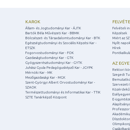
KAROK
FELVÉTE
Állam- és Jogtudományi Kar - ÁJTK
Felvételi 
Bartók Béla Művészeti Kar - BBMK
Képzések
Bölcsészet- és Társadalomtudományi Kar - BTK
Miért az S
Egészségtudományi és Szociális Képzési Kar -
Nyílt napo
ETSZK
Hírek
Fogorvostudományi Kar - FOK
Pontkalkul
Gazdaságtudományi Kar - GTK
Gyógyszerésztudományi Kar - GYTK
AZ EGY
Juhász Gyula Pedagógusképző Kar - JGYPK
Rektori kö
Mérnöki Kar - MK
Szegedi T
Mezőgazdasági Kar - MGK
Bemutatko
Szent-Györgyi Albert Orvostudományi Kar -
Szervezeti 
SZAOK
Közérdekű
Természettudományi és Informatikai Kar - TTIK
Esélyegyen
SZTE Tanárképző Központ
E-ügyintéz
Alapítvány
Professzori
Akadémiku
Díszdoktor
Olimpikonj
Családbar