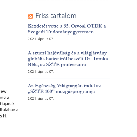
Friss tartalom
Kezdetét vette a 35. Orvosi OTDK a
Szegedi Tudományegyetemen
2021. április 07.
A szuezi hajóválság és a világjárvány
globális hatásairól beszélt Dr. Tomka
Béla, az SZTE professzora
2021. április 07.
Az Egészség Világnapján indul az
„SZTE 100” mozgásprogramja
 New
hez a
2021. április 07.
fiájának
ltalában a
s H.