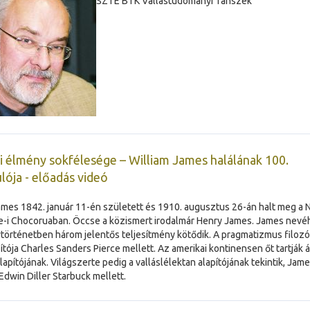
SZTE BTK Vallástudományi Tanszék
si élmény sokfélesége – William James halálának 100.
lója - előadás videó
ames 1842. január 11-én született és 1910. augusztus 26-án halt meg a
-i Chocoruaban. Öccse a közismert irodalmár Henry James. James nevé
örténetben három jelentős teljesítmény kötődik. A pragmatizmus filozó
ítója Charles Sanders Pierce mellett. Az amerikai kontinensen őt tartják á
lapítójának. Világszerte pedig a valláslélektan alapítójának tekintik, Jame
Edwin Diller Starbuck mellett.