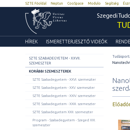
SZTE Főoldal
Neptun
CooSpace
Modulo
Segítség
Észr
Szegedi Tu
TU
HÍREK
ISMERETTERJESZTŐ VIDEÓK
RENDE
Tudásport
SZTE SZABADEGYETEM - XXVII.
Nanotechno
SZEMESZTER
KORÁBBI SZEMESZTEREK
Nanot
SZTE Szabadegyetem - XXVI. szemeszter
szerd
SZTE Szabadegyetem - XXV. szemeszter
SZTE Szabadegyetem - XXIV. szemeszter
Előadó
SZTE Szabadegyetem - XXIII. szemeszter
SZTE Szabadegyetem XXII. szemeszter
Program - Szabadegyetem - Szeged XXI.
szemeszter