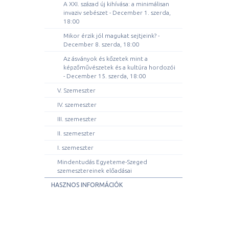
A XXI. század új kihívása: a minimálisan
invaziv sebészet - December 1. szerda,
18:00
Mikor érzik jól magukat sejtjeink? -
December 8. szerda, 18:00
Az ásványok és kőzetek mint a
képzőművészetek és a kultúra hordozói
- December 15. szerda, 18:00
V. Szemeszter
IV. szemeszter
III. szemeszter
II. szemeszter
I. szemeszter
Mindentudás Egyeteme-Szeged
szemesztereinek előadásai
HASZNOS INFORMÁCIÓK