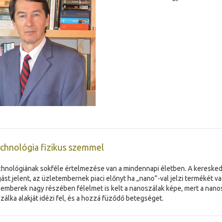
chnológia fizikus szemmel
hnológiának sokféle értelmezése van a mindennapi életben. A kereske
ást jelent, az üzletembernek piaci előnyt ha „nano”-val jelzi termékét v
 emberek nagy részében félelmet is kelt a nanoszálak képe, mert a nano
zálka alakját idézi fel, és a hozzá füződő betegséget.