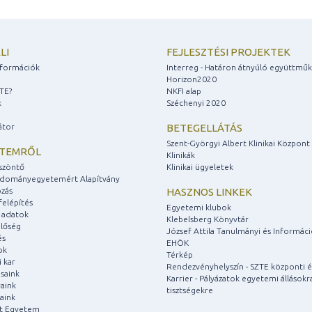
LI
FEJLESZTÉSI PROJEKTEK
információk
Interreg - Határon átnyúló együttmű
Horizon2020
ZTE?
NKFI alap
k
Széchenyi 2020
átor
BETEGELLÁTÁS
Szent-Györgyi Albert Klinikai Központ
ETEMRŐL
Klinikák
szöntő
Klinikai ügyeletek
udományegyetemért Alapítvány
zás
HASZNOS LINKEK
felépítés
Egyetemi klubok
 adatok
Klebelsberg Könyvtár
lőség
József Attila Tanulmányi és Informác
és
EHÖK
ok
Térkép
 kar
Rendezvényhelyszín - SZTE központi é
saink
Karrier - Pályázatok egyetemi állásokr
aink
tisztségekre
aink
át Egyetem