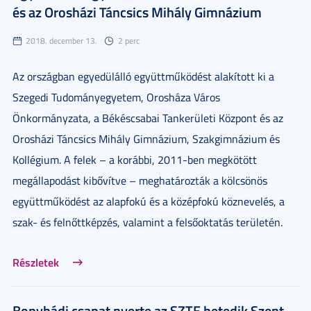
és az Orosházi Táncsics Mihály Gimnázium
2018. december 13.
2 perc
Az országban egyedülálló együttműködést alakított ki a
Szegedi Tudományegyetem, Orosháza Város
Önkormányzata, a Békéscsabai Tankerületi Központ és az
Orosházi Táncsics Mihály Gimnázium, Szakgimnázium és
Kollégium. A felek – a korábbi, 2011-ben megkötött
megállapodást kibővítve – meghatározták a kölcsönös
együttműködést az alapfokú és a középfokú köznevelés, a
szak- és felnőttképzés, valamint a felsőoktatás területén.
Részletek
Bonyhádi csapat nyerte az SZTE hetedik Szent-