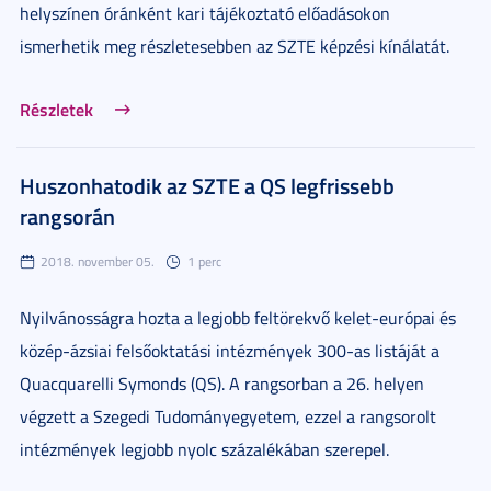
helyszínen óránként kari tájékoztató előadásokon
ismerhetik meg részletesebben az SZTE képzési kínálatát.
Részletek
Huszonhatodik az SZTE a QS legfrissebb
rangsorán
2018. november 05.
1 perc
Nyilvánosságra hozta a legjobb feltörekvő kelet-európai és
közép-ázsiai felsőoktatási intézmények 300-as listáját a
Quacquarelli Symonds (QS). A rangsorban a 26. helyen
végzett a Szegedi Tudományegyetem, ezzel a rangsorolt
intézmények legjobb nyolc százalékában szerepel.