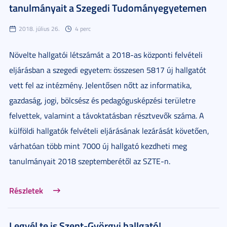
tanulmányait a Szegedi Tudományegyetemen
2018. július 26.
4 perc
Növelte hallgatói létszámát a 2018-as központi felvételi
eljárásban a szegedi egyetem: összesen 5817 új hallgatót
vett fel az intézmény. Jelentősen nőtt az informatika,
gazdaság, jogi, bölcsész és pedagógusképzési területre
felvettek, valamint a távoktatásban résztvevők száma. A
külföldi hallgatók felvételi eljárásának lezárását követően,
várhatóan több mint 7000 új hallgató kezdheti meg
tanulmányait 2018 szeptemberétől az SZTE-n.
Részletek
Legyél te is Szent-Györgyi hallgató!