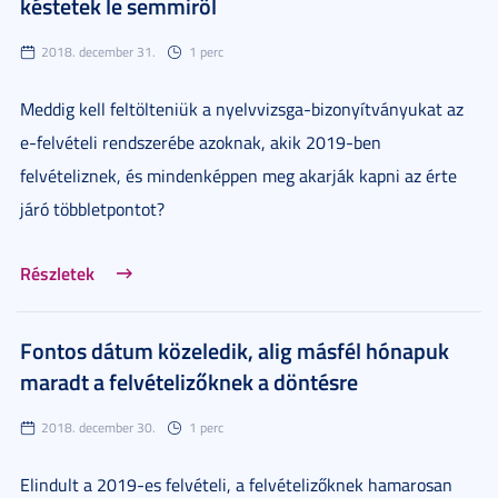
késtetek le semmiről
2018. december 31.
1 perc
Meddig kell feltölteniük a nyelvvizsga-bizonyítványukat az
e-felvételi rendszerébe azoknak, akik 2019-ben
felvételiznek, és mindenképpen meg akarják kapni az érte
járó többletpontot?
Részletek
Fontos dátum közeledik, alig másfél hónapuk
maradt a felvételizőknek a döntésre
2018. december 30.
1 perc
Elindult a 2019-es felvételi, a felvételizőknek hamarosan