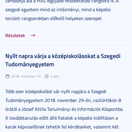
támasztja alá a HVG legújabb felsőoktatási rangsora is. A
szegedi egyetem mind az intézményi, mind a képzési
területi rangsorokban előkelő helyeken szerepel.
Részletek
Nyílt napra várja a középiskolásokat a Szegedi
Tudományegyetem
2018. november 19.
2 perc
Több ezer középiskolást vár nyílt napjára a Szegedi
Tudományegyetem 2018. november 29-én, csütörtökön 8
órától a József Attila Tanulmányi és Információs Központba.
A továbbtanulás előtt álló fiatalok a képzési kiállításon a
karok képviselőinek tehetik fel kérdéseiket, valamint két