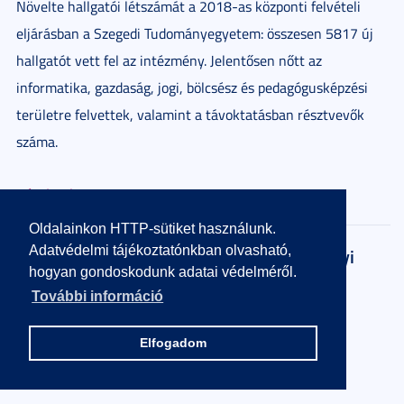
Növelte hallgatói létszámát a 2018-as központi felvételi
eljárásban a Szegedi Tudományegyetem: összesen 5817 új
hallgatót vett fel az intézmény. Jelentősen nőtt az
informatika, gazdaság, jogi, bölcsész és pedagógusképzési
területre felvettek, valamint a távoktatásban résztvevők
száma.
Részletek
Oldalainkon HTTP-sütiket használunk.
Adatvédelmi tájékoztatónkban olvasható,
Felvételi ponthatárok a Fogorvostudományi
hogyan gondoskodunk adatai védelméről.
Karon 2018-ban
További információ
2018. július 25.
1 perc
Elfogadom
Gratulálunk minden sikeresen felvételiző fiatalnak!