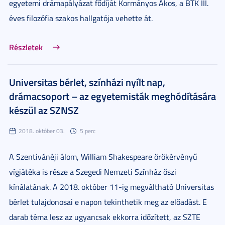
egyetemi drámapályázat fődíját Kormányos Ákos, a BTK III.
éves filozófia szakos hallgatója vehette át.
Részletek
Universitas bérlet, színházi nyílt nap,
drámacsoport – az egyetemisták meghódítására
készül az SZNSZ
2018. október 03.
5 perc
A Szentivánéji álom, William Shakespeare örökérvényű
vígjátéka is része a Szegedi Nemzeti Színház őszi
kínálatának. A 2018. október 11-ig megváltható Universitas
bérlet tulajdonosai e napon tekinthetik meg az előadást. E
darab téma lesz az ugyancsak ekkorra időzített, az SZTE