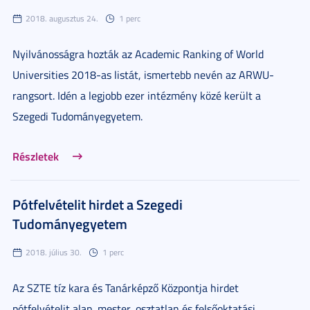
2018. augusztus 24.
1 perc
Nyilvánosságra hozták az Academic Ranking of World
Universities 2018-as listát, ismertebb nevén az ARWU-
rangsort. Idén a legjobb ezer intézmény közé került a
Szegedi Tudományegyetem.
Részletek
Pótfelvételit hirdet a Szegedi
Tudományegyetem
2018. július 30.
1 perc
Az SZTE tíz kara és Tanárképző Központja hirdet
pótfelvételit alap, mester, osztatlan és felsőoktatási