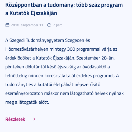
Középpontban a tudomány: több száz program
a Kutatók Éjszakáján
2018. szeptember 11.
2 perc
A Szegedi Tudományegyetem Szegeden és
Hódmezővásárhelyen mintegy 300 programmal várja az
érdeklődőket a Kutatók Éjszakáján. Szeptember 28-án,
pénteken délutántól késő éjszakáig az óvódásoktól a
felnőttekig minden korosztály talál érdekes programot. A
tudományt és a kutatói életpályát népszerűsítő
eseménysorozaton máskor nem látogatható helyek nyílnak
meg a látogatók előtt.
Részletek