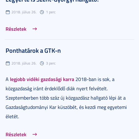
2018. július 26.
1 perc
Részletek
Ponthatárok a GTK-n
2018. július 26.
3 perc
legjobb vidéki gazdasági karra
A
2018-ban is sok, a
közgazdaság iránt érdeklődő diák nyert felvételt.
Szeptemberben több száz új közgazdász hallgató lépi át a
Gazdaságtudományi Kar küszöbét, és kezdi meg egyetemi
életét.
Részletek