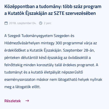
Középpontban a tudomány: több száz program
a Kutatók Éjszakáján az SZTE szervezésében
2018. szeptember 04.
2 perc
A Szegedi Tudományegyetem Szegeden és
Hódmezővásárhelyen mintegy 300 programmal várja az
érdeklődőket a Kutatók Éjszakáján. Szeptember 28-án,
pénteken délutántól késő éjszakáig az óvódásoktól a
felnőttekig minden korosztály talál érdekes programot. A
tudományt és a kutatói életpályát népszerűsítő
eseménysorozaton máskor nem látogatható helyek nyílnak
meg a látogatók előtt.
Részletek