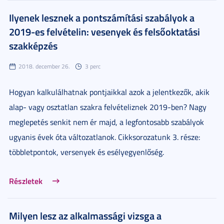
Ilyenek lesznek a pontszámítási szabályok a
2019-es felvételin: vesenyek és felsőoktatási
szakképzés
2018. december 26.
3 perc
Hogyan kalkulálhatnak pontjaikkal azok a jelentkezők, akik
alap- vagy osztatlan szakra felvételiznek 2019-ben? Nagy
meglepetés senkit nem ér majd, a legfontosabb szabályok
ugyanis évek óta változatlanok. Cikksorozatunk 3. része:
többletpontok, versenyek és esélyegyenlőség.
Részletek
Milyen lesz az alkalmassági vizsga a