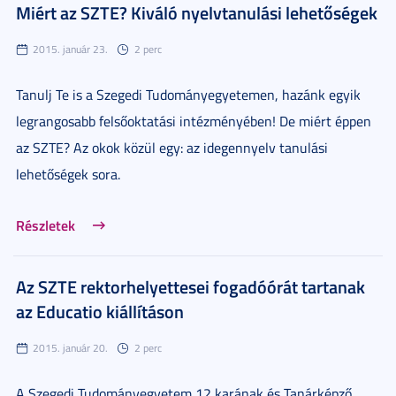
Miért az SZTE? Kiváló nyelvtanulási lehetőségek
2015. január 23.
2 perc
Tanulj Te is a Szegedi Tudományegyetemen, hazánk egyik
legrangosabb felsőoktatási intézményében! De miért éppen
az SZTE? Az okok közül egy: az idegennyelv tanulási
lehetőségek sora.
Részletek
Az SZTE rektorhelyettesei fogadóórát tartanak
az Educatio kiállításon
2015. január 20.
2 perc
A Szegedi Tudományegyetem 12 karának és Tanárképző