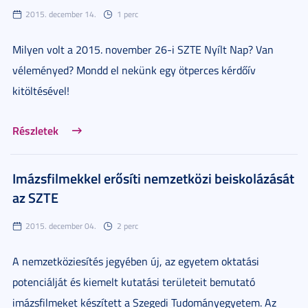
2015. december 14.
1 perc
Milyen volt a 2015. november 26-i SZTE Nyílt Nap? Van
véleményed? Mondd el nekünk egy ötperces kérdőív
kitöltésével!
Részletek
Imázsfilmekkel erősíti nemzetközi beiskolázását
az SZTE
2015. december 04.
2 perc
A nemzetköziesítés jegyében új, az egyetem oktatási
potenciálját és kiemelt kutatási területeit bemutató
imázsfilmeket készített a Szegedi Tudományegyetem. Az