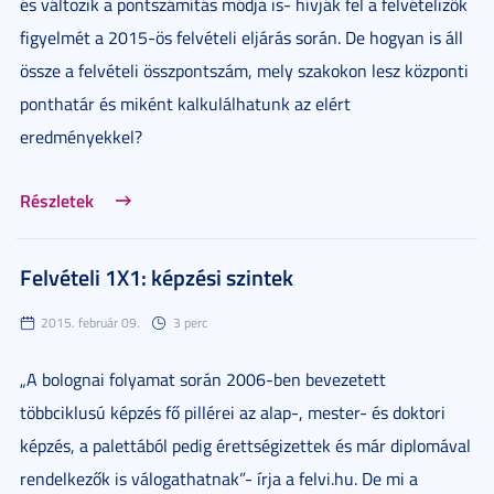
és változik a pontszámítás módja is- hívják fel a felvételizők
figyelmét a 2015-ös felvételi eljárás során. De hogyan is áll
össze a felvételi összpontszám, mely szakokon lesz központi
ponthatár és miként kalkulálhatunk az elért
eredményekkel?
Részletek
Felvételi 1X1: képzési szintek
2015. február 09.
3 perc
„A bolognai folyamat során 2006-ben bevezetett
többciklusú képzés fő pillérei az alap-, mester- és doktori
képzés, a palettából pedig érettségizettek és már diplomával
rendelkezők is válogathatnak”- írja a felvi.hu. De mi a