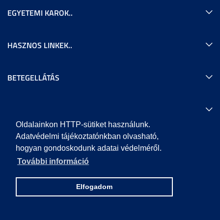
EGYETEMI KAROK..
HASZNOS LINKEK..
BETEGELLÁTÁS
KAPCSOLAT..
Oldalainkon HTTP-sütiket használunk.
Adatvédelmi tájékoztatónkban olvasható,
Térképek és útvonalak
hogyan gondoskodunk adatai védelméről.
További információ
Elfogadom