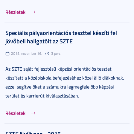
Részletek
Speciális pályaorientációs teszttel készíti fel
jövőbeli hallgatóit az SZTE
2015. november 16.
3 perc
Az SZTE saját fejlesztésű képzési orientációs tesztet
készített a középiskola befejezéséhez közel álló diákoknak,
ezzel segítve őket a számukra legmegfelelőbb képzési
terület és karrierút kiválasztásában.
Részletek
SZTE Nyílt nap - 2015