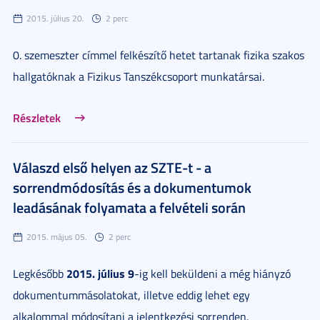
2015. július 20.
2 perc
0. szemeszter címmel felkészítő hetet tartanak fizika szakos
hallgatóknak a Fizikus Tanszékcsoport munkatársai.
Részletek
Válaszd első helyen az SZTE-t - a
sorrendmódosítás és a dokumentumok
leadásának folyamata a felvételi során
2015. május 05.
2 perc
2015. július 9
Legkésőbb
-ig kell beküldeni a még hiányzó
dokumentummásolatokat, illetve eddig lehet egy
alkalommal módosítani a jelentkezési sorrenden.