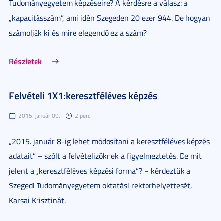
Tudományegyetem képzéseire? A kérdésre a válasz: a
„kapacitásszám”, ami idén Szegeden 20 ezer 944. De hogyan
számolják ki és mire elegendő ez a szám?
Részletek
Felvételi 1X1:keresztféléves képzés
2015. január 09.
2 perc
„2015. január 8-ig lehet módosítani a keresztféléves képzés
adatait” – szólt a felvételizőknek a figyelmeztetés. De mit
jelent a „keresztféléves képzési forma”? – kérdeztük a
Szegedi Tudományegyetem oktatási rektorhelyettesét,
Karsai Krisztinát.