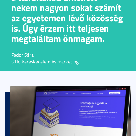
nekem nagyon sokat számít
az egyetemen lévő közösség
is. Úgy érzem itt teljesen
megtaláltam önmagam.
Fodor Sára
GTK, kereskedelem és marketing