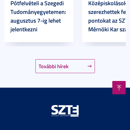
Pótfelvételi a Szegedi
Középiskolások
Tudományegyetemen:
szerezhettek felv
augusztus 7-ig lehet
pontokat az SZT
jelentkezni
Mérnöki Kar sza
További hírek