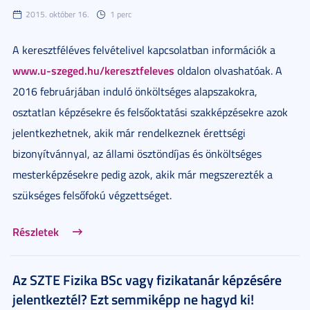
2015. október 16.
1 perc
A keresztféléves felvételivel kapcsolatban információk a
www.u-szeged.hu/keresztfeleves
oldalon olvashatóak. A
2016 februárjában induló önköltséges alapszakokra,
osztatlan képzésekre és felsőoktatási szakképzésekre azok
jelentkezhetnek, akik már rendelkeznek érettségi
bizonyítvánnyal, az állami ösztöndíjas és önköltséges
mesterképzésekre pedig azok, akik már megszerezték a
szükséges felsőfokú végzettséget.
Részletek
Az SZTE Fizika BSc vagy fizikatanár képzésére
jelentkeztél? Ezt semmiképp ne hagyd ki!