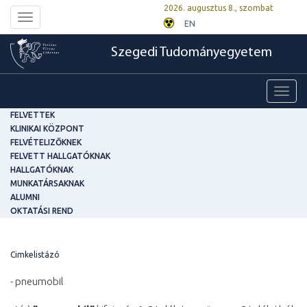
2026. augusztus 8., szombat
Toggle
EN
navigation
Szegedi Tudományegyetem
Toggl
navig
FELVETTEK
KLINIKAI KÖZPONT
FELVÉTELIZŐKNEK
FELVETT HALLGATÓKNAK
HALLGATÓKNAK
MUNKATÁRSAKNAK
ALUMNI
OKTATÁSI REND
Cimkelistázó
- pneumobil