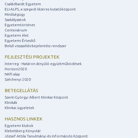
Családbarát Egyetem
ELI-ALPS, a szegedi lézeres kutatóközpont
Minőségügy
Szabályzatok
Egyetemtörténet
Centenárium
Egyetemi élet
Egyetemi Értesítő
Belső visszaélés-bejelentési rendszer
FEJLESZTÉSI PROJEKTEK
Interreg - Határon átnyúló együttműködések
Horizon2020
NKFI alap
Széchenyi 2020
BETEGELLÁTÁS
Szent-Györgyi Albert Klinikai Központ
Klinikák
Klinikai ügyeletek
HASZNOS LINKEK
Egyetemi klubok
Klebelsberg Könyvtár
József Attila Tanulmányi és Információs Központ