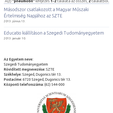
A(z)
"pneumobil"
kifejezés
1-2
találata az összes,
2
találatból.
Másodszor csatlakozott a Magyar Műszaki
Értelmiség Napjához az SZTE
2013. június 13.
Educatio kiállításon a Szegedi Tudományegyetem
2013. január 10.
Az Egyetem neve:
Szegedi Tudományegyetem
Rövidített megnevezése:
SZTE
Székhelye:
Szeged, Dugonics tér 13.
Postacíme:
6720 Szeged, Dugonics tér 13.
Központi telefonszáma:
(62) 544-000