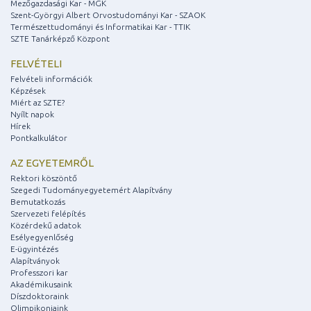
Mezőgazdasági Kar - MGK
Szent-Györgyi Albert Orvostudományi Kar - SZAOK
Természettudományi és Informatikai Kar - TTIK
SZTE Tanárképző Központ
FELVÉTELI
Felvételi információk
Képzések
Miért az SZTE?
Nyílt napok
Hírek
Pontkalkulátor
AZ EGYETEMRŐL
Rektori köszöntő
Szegedi Tudományegyetemért Alapítvány
Bemutatkozás
Szervezeti felépítés
Közérdekű adatok
Esélyegyenlőség
E-ügyintézés
Alapítványok
Professzori kar
Akadémikusaink
Díszdoktoraink
Olimpikonjaink