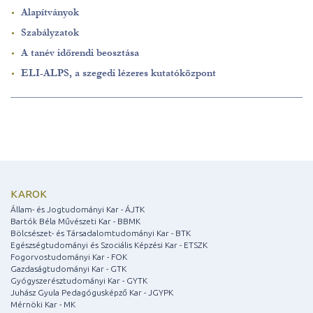
Alapítványok
Szabályzatok
A tanév időrendi beosztása
ELI-ALPS, a szegedi lézeres kutatóközpont
KAROK
Állam- és Jogtudományi Kar - ÁJTK
Bartók Béla Művészeti Kar - BBMK
Bölcsészet- és Társadalomtudományi Kar - BTK
Egészségtudományi és Szociális Képzési Kar - ETSZK
Fogorvostudományi Kar - FOK
Gazdaságtudományi Kar - GTK
Gyógyszerésztudományi Kar - GYTK
Juhász Gyula Pedagógusképző Kar - JGYPK
Mérnöki Kar - MK