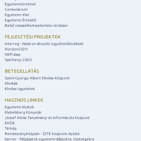
Egyetemtörténet
Centenárium
Egyetemi élet
Egyetemi Értesítő
Belső visszaélés-bejelentési rendszer
FEJLESZTÉSI PROJEKTEK
Interreg - Határon átnyúló együttműködések
Horizon2020
NKFI alap
Széchenyi 2020
BETEGELLÁTÁS
Szent-Györgyi Albert Klinikai Központ
Klinikák
Klinikai ügyeletek
HASZNOS LINKEK
Egyetemi klubok
Klebelsberg Könyvtár
József Attila Tanulmányi és Információs Központ
EHÖK
Térkép
Rendezvényhelyszín - SZTE központi épület
Karrier - Pályázatok egyetemi állásokra, tisztségekre