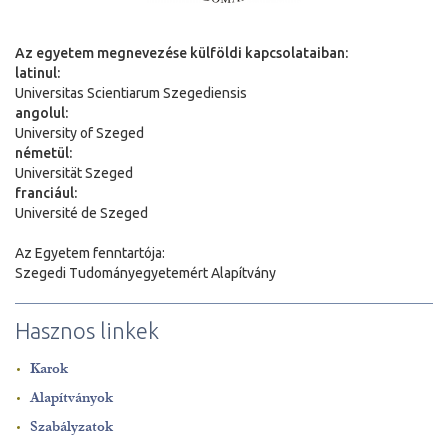
Az egyetem megnevezése külföldi kapcsolataiban:
latinul:
Universitas Scientiarum Szegediensis
angolul:
University of Szeged
németül:
Universit
ä
t Szeged
franciául:
Université de Szeged
Az Egyetem fenntartója:
Szegedi Tudományegyetemért Alapítvány
Hasznos linkek
Karok
Alapítványok
Szabályzatok