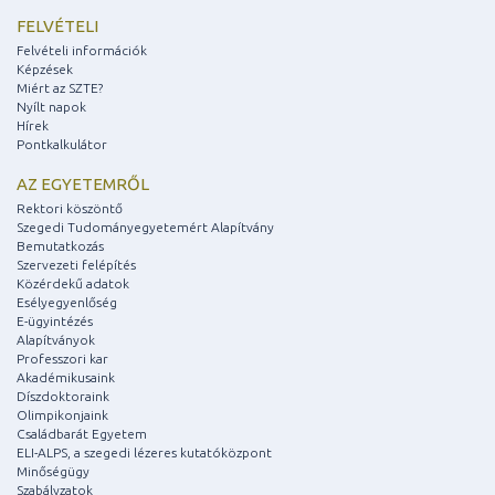
FELVÉTELI
Felvételi információk
Képzések
Miért az SZTE?
Nyílt napok
Hírek
Pontkalkulátor
AZ EGYETEMRŐL
Rektori köszöntő
Szegedi Tudományegyetemért Alapítvány
Bemutatkozás
Szervezeti felépítés
Közérdekű adatok
Esélyegyenlőség
E-ügyintézés
Alapítványok
Professzori kar
Akadémikusaink
Díszdoktoraink
Olimpikonjaink
Családbarát Egyetem
ELI-ALPS, a szegedi lézeres kutatóközpont
Minőségügy
Szabályzatok