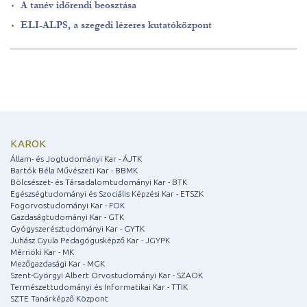
A tanév időrendi beosztása
ELI-ALPS, a szegedi lézeres kutatóközpont
KAROK
Állam- és Jogtudományi Kar - ÁJTK
Bartók Béla Művészeti Kar - BBMK
Bölcsészet- és Társadalomtudományi Kar - BTK
Egészségtudományi és Szociális Képzési Kar - ETSZK
Fogorvostudományi Kar - FOK
Gazdaságtudományi Kar - GTK
Gyógyszerésztudományi Kar - GYTK
Juhász Gyula Pedagógusképző Kar - JGYPK
Mérnöki Kar - MK
Mezőgazdasági Kar - MGK
Szent-Györgyi Albert Orvostudományi Kar - SZAOK
Természettudományi és Informatikai Kar - TTIK
SZTE Tanárképző Központ