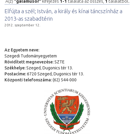
A(z)
"gálaműsor"
kifejezés
1-1
találata az összes,
1
találatból.
Elfújta a szél; István, a király és kínai táncszínház a
2013-as szabadtérin
2012. szeptember 12.
Az Egyetem neve:
Szegedi Tudományegyetem
Rövidített megnevezése:
SZTE
Székhelye:
Szeged, Dugonics tér 13.
Postacíme:
6720 Szeged, Dugonics tér 13.
Központi telefonszáma:
(62) 544-000