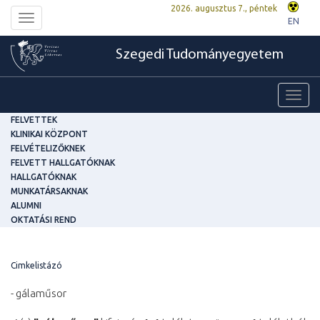
2026. augusztus 7., péntek
Toggle
EN
navigation
Szegedi Tudományegyetem
Toggl
navig
FELVETTEK
KLINIKAI KÖZPONT
FELVÉTELIZŐKNEK
FELVETT HALLGATÓKNAK
HALLGATÓKNAK
MUNKATÁRSAKNAK
ALUMNI
OKTATÁSI REND
Cimkelistázó
- gálaműsor