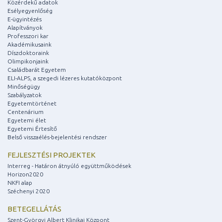
Közérdekű adatok
Esélyegyenlőség
E-ügyintézés
Alapítványok
Professzori kar
Akadémikusaink
Díszdoktoraink
Olimpikonjaink
Családbarát Egyetem
ELI-ALPS, a szegedi lézeres kutatóközpont
Minőségügy
Szabályzatok
Egyetemtörténet
Centenárium
Egyetemi élet
Egyetemi Értesítő
Belső visszaélés-bejelentési rendszer
FEJLESZTÉSI PROJEKTEK
Interreg - Határon átnyúló együttműködések
Horizon2020
NKFI alap
Széchenyi 2020
BETEGELLÁTÁS
Szent-Györgyi Albert Klinikai Központ