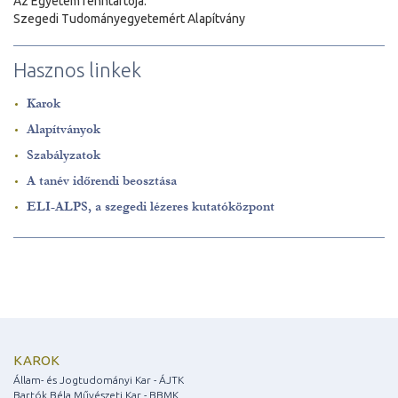
Az Egyetem fenntartója:
Szegedi Tudományegyetemért Alapítvány
Hasznos linkek
Karok
Alapítványok
Szabályzatok
A tanév időrendi beosztása
ELI-ALPS, a szegedi lézeres kutatóközpont
KAROK
Állam- és Jogtudományi Kar - ÁJTK
Bartók Béla Művészeti Kar - BBMK