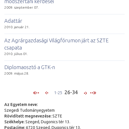
módszertani kérdései
2009. szeptember 07.
Adattár
2010. január 21.
Az Agrárgazdasági Világfórumon járt az SZTE
csapata
2010. július 01.
Diplomaosztó a GTK-n
2009. május 28.
26-34
1-25
Az Egyetem neve:
Szegedi Tudományegyetem
Rövidített megnevezése:
SZTE
Székhelye:
Szeged, Dugonics tér 13.
Postacíme:
6720 Szeged, Dugonics tér 13.