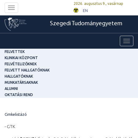
2026. augusztus 9., vasárnap
Toggle
EN
navigation
Szegedi Tudományegyetem
Toggl
navig
FELVETTEK
KLINIKAI KÖZPONT
FELVÉTELIZŐKNEK
FELVETT HALLGATÓKNAK
HALLGATÓKNAK
MUNKATÁRSAKNAK
ALUMNI
OKTATÁSI REND
Cimkelistázó
- GTK