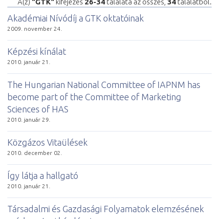
A(z)
"GTK"
kifejezés
26-34
találata az összes,
34
találatból.
Akadémiai Nívódíj a GTK oktatóinak
2009. november 24.
Képzési kínálat
2010. január 21.
The Hungarian National Committee of IAPNM has
become part of the Committee of Marketing
Sciences of HAS
2010. január 29.
Közgázos Vitaülések
2010. december 02.
Így látja a hallgató
2010. január 21.
Társadalmi és Gazdasági Folyamatok elemzésének