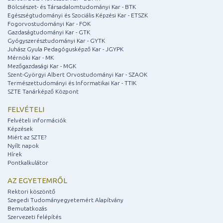
Bölcsészet- és Társadalomtudományi Kar - BTK
Egészségtudományi és Szociális Képzési Kar - ETSZK
Fogorvostudományi Kar - FOK
Gazdaságtudományi Kar - GTK
Gyógyszerésztudományi Kar - GYTK
Juhász Gyula Pedagógusképző Kar - JGYPK
Mérnöki Kar - MK
Mezőgazdasági Kar - MGK
Szent-Györgyi Albert Orvostudományi Kar - SZAOK
Természettudományi és Informatikai Kar - TTIK
SZTE Tanárképző Központ
FELVÉTELI
Felvételi információk
Képzések
Miért az SZTE?
Nyílt napok
Hírek
Pontkalkulátor
AZ EGYETEMRŐL
Rektori köszöntő
Szegedi Tudományegyetemért Alapítvány
Bemutatkozás
Szervezeti felépítés