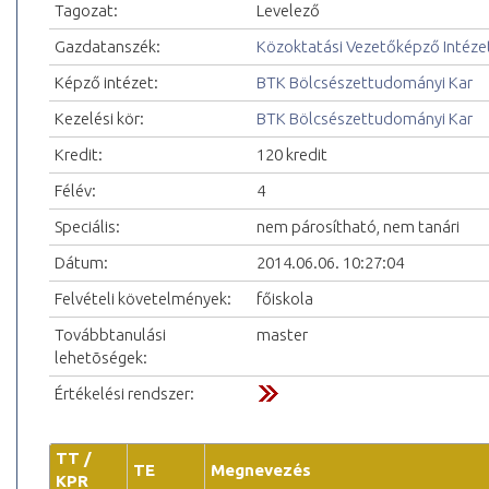
Tagozat:
Levelező
Gazdatanszék:
Közoktatási Vezetőképző Intéze
Képző intézet:
BTK Bölcsészettudományi Kar
Kezelési kör:
BTK Bölcsészettudományi Kar
Kredit:
120 kredit
Félév:
4
Speciális:
nem párosítható, nem tanári
Dátum:
2014.06.06. 10:27:04
Felvételi követelmények:
főiskola
Továbbtanulási
master
lehetõségek:
Értékelési rendszer:
TT /
TE
Megnevezés
KPR