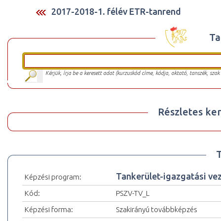
2017-2018-1. félév ETR-tanrend
Ta
Kérjük, írja be a keresett adat (kurzuskód címe, kódja, oktató, tanszék, szak
Részletes ker
Tankerület-igazgatási vez
Képzési program:
Kód:
PSZV-TV_L
Képzési forma:
Szakirányú továbbképzés