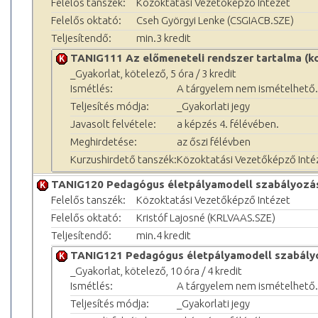
Felelős tanszék:
Közoktatási Vezetőképző Intézet
Felelős oktató:
Cseh Györgyi Lenke (CSGIACB.SZE)
Teljesítendő:
min.3 kredit
TANIG111 Az előmeneteli rendszer tartalma (ko
_Gyakorlat, kötelező, 5 óra / 3 kredit
Ismétlés:
A tárgyelem nem ismételhető.
Teljesítés módja:
_Gyakorlati jegy
Javasolt felvétele:
a képzés 4. félévében.
Meghirdetése:
az őszi félévben
Kurzushirdető tanszék:
Közoktatási Vezetőképző Inté
TANIG120 Pedagógus életpályamodell szabályozása
Felelős tanszék:
Közoktatási Vezetőképző Intézet
Felelős oktató:
Kristóf Lajosné (KRLVAAS.SZE)
Teljesítendő:
min.4 kredit
TANIG121 Pedagógus életpályamodell szabályo
_Gyakorlat, kötelező, 10 óra / 4 kredit
Ismétlés:
A tárgyelem nem ismételhető.
Teljesítés módja:
_Gyakorlati jegy