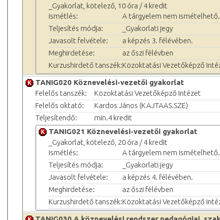
_Gyakorlat, kötelező, 10 óra / 4 kredit
Ismétlés:
A tárgyelem nem ismételhető.
Teljesítés módja:
_Gyakorlati jegy
Javasolt felvétele:
a képzés 3. félévében.
Meghirdetése:
az őszi félévben
Kurzushirdető tanszék:
Közoktatási Vezetőképző Inté
TANIG020 Köznevelési-vezetői gyakorlat
Felelős tanszék:
Közoktatási Vezetőképző Intézet
Felelős oktató:
Kardos János (KAJTAAS.SZE)
Teljesítendő:
min.4 kredit
TANIG021 Köznevelési-vezetői gyakorlat
_Gyakorlat, kötelező, 20 óra / 4 kredit
Ismétlés:
A tárgyelem nem ismételhető.
Teljesítés módja:
_Gyakorlati jegy
Javasolt felvétele:
a képzés 4. félévében.
Meghirdetése:
az őszi félévben
Kurzushirdető tanszék:
Közoktatási Vezetőképző Inté
TANIG030 A köznevelési rendszer pedagógiai, szak