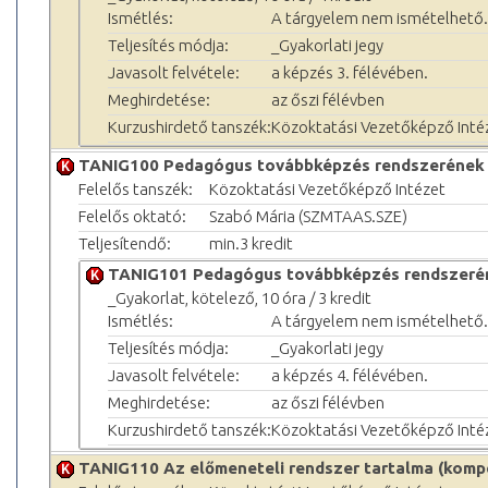
Ismétlés:
A tárgyelem nem ismételhető.
Teljesítés módja:
_Gyakorlati jegy
Javasolt felvétele:
a képzés 3. félévében.
Meghirdetése:
az őszi félévben
Kurzushirdető tanszék:
Közoktatási Vezetőképző Inté
TANIG100 Pedagógus továbbképzés rendszerének op
Felelős tanszék:
Közoktatási Vezetőképző Intézet
Felelős oktató:
Szabó Mária (SZMTAAS.SZE)
Teljesítendő:
min.3 kredit
TANIG101 Pedagógus továbbképzés rendszeréne
_Gyakorlat, kötelező, 10 óra / 3 kredit
Ismétlés:
A tárgyelem nem ismételhető.
Teljesítés módja:
_Gyakorlati jegy
Javasolt felvétele:
a képzés 4. félévében.
Meghirdetése:
az őszi félévben
Kurzushirdető tanszék:
Közoktatási Vezetőképző Inté
TANIG110 Az előmeneteli rendszer tartalma (kompe