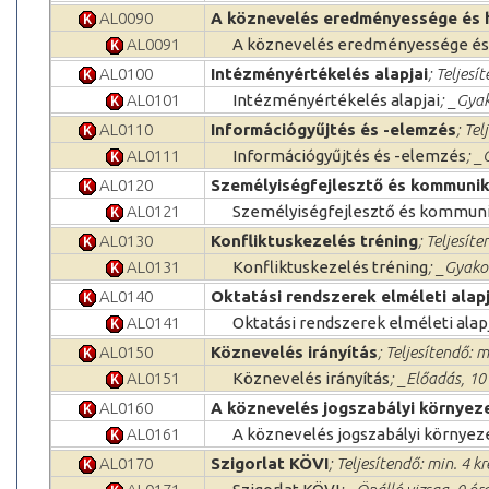
AL0090
A köznevelés eredményessége és
AL0091
A köznevelés eredményessége és
AL0100
Intézményértékelés alapjai
; Teljesí
AL0101
Intézményértékelés alapjai
; _Gyak
AL0110
Információgyűjtés és -elemzés
; Tel
AL0111
Információgyűjtés és -elemzés
; _
AL0120
Személyiségfejlesztő és kommunik
AL0121
Személyiségfejlesztő és kommuni
AL0130
Konfliktuskezelés tréning
; Teljesíte
AL0131
Konfliktuskezelés tréning
; _Gyako
AL0140
Oktatási rendszerek elméleti alapj
AL0141
Oktatási rendszerek elméleti alap
AL0150
Köznevelés irányítás
; Teljesítendő: m
AL0151
Köznevelés irányítás
; _Előadás, 10
AL0160
A köznevelés jogszabályi környez
AL0161
A köznevelés jogszabályi környez
AL0170
Szigorlat KÖVI
; Teljesítendő: min. 4 kr