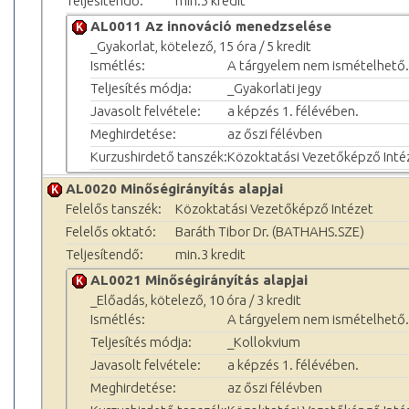
Teljesítendő:
min.5 kredit
AL0011 Az innováció menedzselése
_Gyakorlat, kötelező, 15 óra / 5 kredit
Ismétlés:
A tárgyelem nem ismételhető.
Teljesítés módja:
_Gyakorlati jegy
Javasolt felvétele:
a képzés 1. félévében.
Meghirdetése:
az őszi félévben
Kurzushirdető tanszék:
Közoktatási Vezetőképző Inté
AL0020 Minőségirányítás alapjai
Felelős tanszék:
Közoktatási Vezetőképző Intézet
Felelős oktató:
Baráth Tibor Dr. (BATHAHS.SZE)
Teljesítendő:
min.3 kredit
AL0021 Minőségirányítás alapjai
_Előadás, kötelező, 10 óra / 3 kredit
Ismétlés:
A tárgyelem nem ismételhető.
Teljesítés módja:
_Kollokvium
Javasolt felvétele:
a képzés 1. félévében.
Meghirdetése:
az őszi félévben