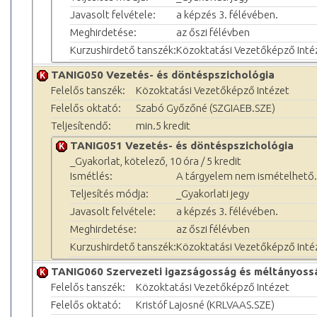
Javasolt felvétele:
a képzés 3. félévében.
Meghirdetése:
az őszi félévben
Kurzushirdető tanszék:
Közoktatási Vezetőképző Inté
TANIG050 Vezetés- és döntéspszichológia
Felelős tanszék:
Közoktatási Vezetőképző Intézet
Felelős oktató:
Szabó Győzőné (SZGIAEB.SZE)
Teljesítendő:
min.5 kredit
TANIG051 Vezetés- és döntéspszichológia
_Gyakorlat, kötelező, 10 óra / 5 kredit
Ismétlés:
A tárgyelem nem ismételhető.
Teljesítés módja:
_Gyakorlati jegy
Javasolt felvétele:
a képzés 3. félévében.
Meghirdetése:
az őszi félévben
Kurzushirdető tanszék:
Közoktatási Vezetőképző Inté
TANIG060 Szervezeti igazságosság és méltányoss
Felelős tanszék:
Közoktatási Vezetőképző Intézet
Felelős oktató:
Kristóf Lajosné (KRLVAAS.SZE)