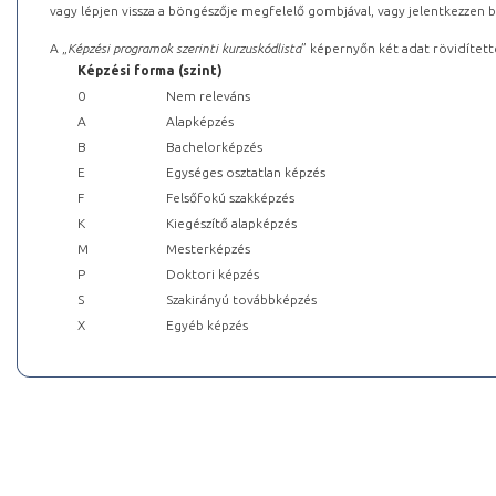
vagy lépjen vissza a böngészője megfelelő gombjával, vagy jelentkezzen be
A „
Képzési programok szerinti kurzuskódlista
” képernyőn két adat rövidített
Képzési forma (szint)
0
Nem releváns
A
Alapképzés
B
Bachelorképzés
E
Egységes osztatlan képzés
F
Felsőfokú szakképzés
K
Kiegészítő alapképzés
M
Mesterképzés
P
Doktori képzés
S
Szakirányú továbbképzés
X
Egyéb képzés