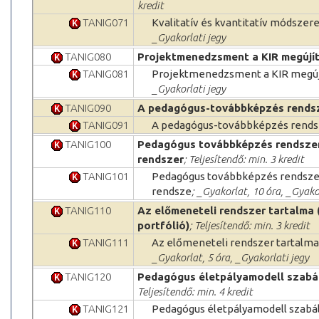
kredit
TANIG071
Kvalitatív és kvantitatív módszer
_Gyakorlati jegy
TANIG080
Projektmenedzsment a KIR megújí
TANIG081
Projektmenedzsment a KIR megúj
_Gyakorlati jegy
TANIG090
A pedagógus-továbbképzés rends
TANIG091
A pedagógus-továbbképzés rends
TANIG100
Pedagógus továbbképzés rendszeré
rendszer
; Teljesítendő: min. 3 kredit
TANIG101
Pedagógus továbbképzés rendszer
rendsze
; _Gyakorlat, 10 óra, _Gyako
TANIG110
Az előmeneteli rendszer tartalma 
portfólió)
; Teljesítendő: min. 3 kredit
TANIG111
Az előmeneteli rendszer tartalma
_Gyakorlat, 5 óra, _Gyakorlati jegy
TANIG120
Pedagógus életpályamodell szabál
Teljesítendő: min. 4 kredit
TANIG121
Pedagógus életpályamodell szabál