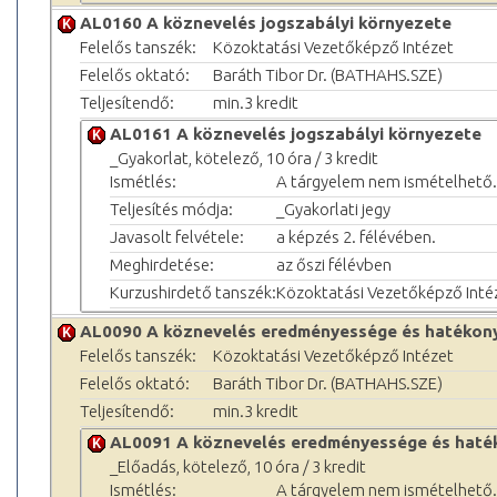
AL0160 A köznevelés jogszabályi környezete
Felelős tanszék:
Közoktatási Vezetőképző Intézet
Felelős oktató:
Baráth Tibor Dr. (BATHAHS.SZE)
Teljesítendő:
min.3 kredit
AL0161 A köznevelés jogszabályi környezete
_Gyakorlat, kötelező, 10 óra / 3 kredit
Ismétlés:
A tárgyelem nem ismételhető.
Teljesítés módja:
_Gyakorlati jegy
Javasolt felvétele:
a képzés 2. félévében.
Meghirdetése:
az őszi félévben
Kurzushirdető tanszék:
Közoktatási Vezetőképző Inté
AL0090 A köznevelés eredményessége és hatékon
Felelős tanszék:
Közoktatási Vezetőképző Intézet
Felelős oktató:
Baráth Tibor Dr. (BATHAHS.SZE)
Teljesítendő:
min.3 kredit
AL0091 A köznevelés eredményessége és haté
_Előadás, kötelező, 10 óra / 3 kredit
Ismétlés:
A tárgyelem nem ismételhető.