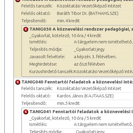
Felelős tanszék:
Közoktatási Vezetőképző Intézet
Felelős oktató:
Baráth Tibor Dr. (BATHAHS.SZE)
Teljesítendő:
min.4 kredit
TANIG030 A köznevelési rendszer pedagógiai, 
_Gyakorlat, kötelező, 10 óra / 4 kredit
Ismétlés:
A tárgyelem nem ismételhető.
Teljesítés módja:
_Gyakorlati jegy
Javasolt felvétele:
a képzés 3. félévében.
Meghirdetése:
az őszi félévben
Kurzushirdető tanszék:
Közoktatási Vezetőképző Inté
TANIG040 Fenntartói feladatok a köznevelési in
Felelős tanszék:
Közoktatási Vezetőképző Intézet
Felelős oktató:
Kardos János (KAJTAAS.SZE)
Teljesítendő:
min.5 kredit
TANIG041 Fenntartói feladatok a köznevelési
_Gyakorlat, kötelező, 10 óra / 5 kredit
Ismétlés:
A tárgyelem nem ismételhető.
Teljesítés módja:
_Gyakorlati jegy