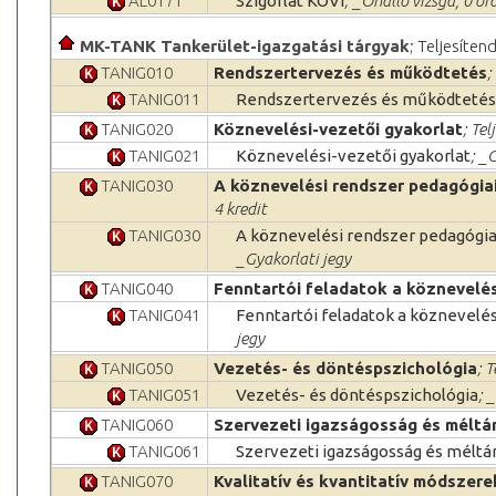
AL0171
Szigorlat KÖVI
; _Önálló vizsga, 0 ór
MK-TANK Tankerület-igazgatási tárgyak
; Teljesíten
TANIG010
Rendszertervezés és működtetés
;
TANIG011
Rendszertervezés és működtetés
TANIG020
Köznevelési-vezetői gyakorlat
; Tel
TANIG021
Köznevelési-vezetői gyakorlat
; _
TANIG030
A köznevelési rendszer pedagógiai
4 kredit
TANIG030
A köznevelési rendszer pedagógia
_Gyakorlati jegy
TANIG040
Fenntartói feladatok a köznevelé
TANIG041
Fenntartói feladatok a köznevel
jegy
TANIG050
Vezetés- és döntéspszichológia
; 
TANIG051
Vezetés- és döntéspszichológia
; 
TANIG060
Szervezeti igazságosság és mélt
TANIG061
Szervezeti igazságosság és méltá
TANIG070
Kvalitatív és kvantitatív módszer