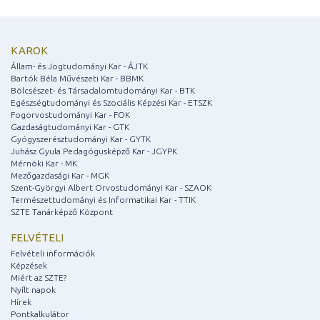
KAROK
Állam- és Jogtudományi Kar - ÁJTK
Bartók Béla Művészeti Kar - BBMK
Bölcsészet- és Társadalomtudományi Kar - BTK
Egészségtudományi és Szociális Képzési Kar - ETSZK
Fogorvostudományi Kar - FOK
Gazdaságtudományi Kar - GTK
Gyógyszerésztudományi Kar - GYTK
Juhász Gyula Pedagógusképző Kar - JGYPK
Mérnöki Kar - MK
Mezőgazdasági Kar - MGK
Szent-Györgyi Albert Orvostudományi Kar - SZAOK
Természettudományi és Informatikai Kar - TTIK
SZTE Tanárképző Központ
FELVÉTELI
Felvételi információk
Képzések
Miért az SZTE?
Nyílt napok
Hírek
Pontkalkulátor