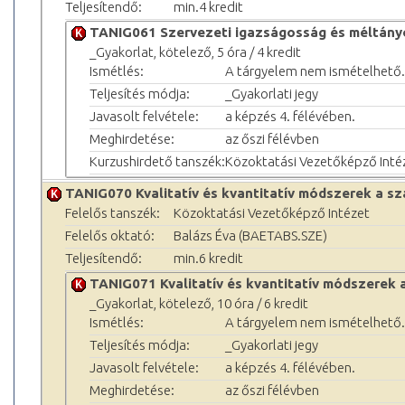
Teljesítendő:
min.4 kredit
TANIG061 Szervezeti igazságosság és méltán
_Gyakorlat, kötelező, 5 óra / 4 kredit
Ismétlés:
A tárgyelem nem ismételhető.
Teljesítés módja:
_Gyakorlati jegy
Javasolt felvétele:
a képzés 4. félévében.
Meghirdetése:
az őszi félévben
Kurzushirdető tanszék:
Közoktatási Vezetőképző Inté
TANIG070 Kvalitatív és kvantitatív módszerek a s
Felelős tanszék:
Közoktatási Vezetőképző Intézet
Felelős oktató:
Balázs Éva (BAETABS.SZE)
Teljesítendő:
min.6 kredit
TANIG071 Kvalitatív és kvantitatív módszerek 
_Gyakorlat, kötelező, 10 óra / 6 kredit
Ismétlés:
A tárgyelem nem ismételhető.
Teljesítés módja:
_Gyakorlati jegy
Javasolt felvétele:
a képzés 4. félévében.
Meghirdetése:
az őszi félévben