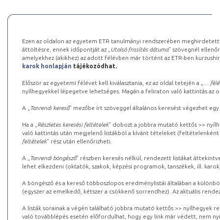
Ezen az oldalon az egyetem ETR tanulmányi rendszerében meghirdetett k
áttöltésre, ennek időpontját az „
Utolsó frissítés dátuma
” szövegnél ellenőr
amelyekhez (akikhez) az adott félévben már történt az ETR-ben kurzushi
karok honlapján
tájékozódhat.
Először az egyetemi félévet kell kiválasztania, ez az oldal tetején a „
… félé
nyílhegyekkel lépegetve lehetséges. Magán a feliraton való kattintás az old
A „
Tanrendi kereső
” mezőbe írt szöveggel általános keresést végezhet egy
Ha a „
Részletes keresési feltételek
” dobozt a jobbra mutató kettős >> nyílh
való kattintás után megjelenő listákból a kívánt tételeket (feltételenként
feltételek
” rész után ellenőrizheti.
A „
Tanrendi böngésző
” részben keresés nélkül, rendezett listákat áttekin
lehet elkezdeni (oktatók, szakok, képzési programok, tanszékek, ill. karok
A böngésző és a kereső többoszlopos eredménylistái általában a különböz
(egyszer az emelkedő, kétszer a csökkenő sorrendhez). Az aktuális rendez
A listák sorainak a végén található jobbra mutató kettős >> nyílhegyek r
való továbblépés esetén előfordulhat, hogy egy link már védett, nem nyi