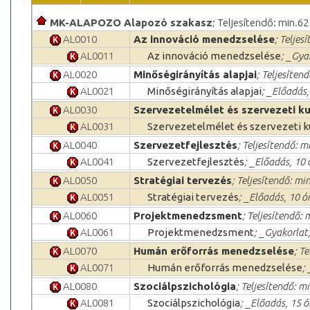
MK-ALAPOZO Alapozó szakasz
; Teljesítendő: min.62
AL0010
Az innováció menedzselése
; Teljes
AL0011
Az innováció menedzselése
; _Gya
AL0020
Minőségirányítás alapjai
; Teljesítend
AL0021
Minőségirányítás alapjai
; _Előadás,
AL0030
Szervezetelmélet és szerveze­ti ku
AL0031
Szervezetelmélet és szerveze­ti k
AL0040
Szervezetfejlesztés
; Teljesítendő: mi
AL0041
Szervezetfejlesztés
; _Előadás, 10
AL0050
Stratégiai tervezés
; Teljesítendő: min
AL0051
Stratégiai tervezés
; _Előadás, 10 ó
AL0060
Projektmenedzsment
; Teljesítendő: 
AL0061
Projektmenedzsment
; _Gyakorlat,
AL0070
Humán erőforrás menedzselése
; T
AL0071
Humán erőforrás menedzselése
;
AL0080
Szociálpszichológia
; Teljesítendő: mi
AL0081
Szociálpszichológia
; _Előadás, 15 