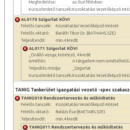
Meghirdetése:
az őszi félévben
Kurzushirdető tanszék:
Közoktatási Vezetőképző Inté
AL0170 Szigorlat KÖVI
Felelős tanszék:
Közoktatási Vezetőképző Intézet
Felelős oktató:
Baráth Tibor Dr. (BATHAHS.SZE)
Teljesítendő:
min.4 kredit
AL0171 Szigorlat KÖVI
_Önálló vizsga, kötelező, 4 kredit
Ismétlés:
A tárgyelem nem ismételhető.
Teljesítés módja:
_Szigorlat
Kurzushirdető tanszék:
Közoktatási Vezetőképző Inté
TANIG Tankerület igazgatási vezető -spec szakas
TANIG010 Rendszertervezés és működtetés
Felelős tanszék:
Közoktatási Vezetőképző Intézet
Felelős oktató:
Balázs Éva (BAETABS.SZE)
Teljesítendő:
min.4 kredit
TANIG011 Rendszertervezés és működtetés