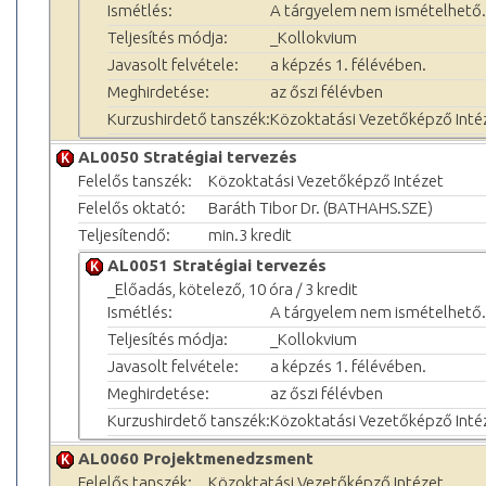
Ismétlés:
A tárgyelem nem ismételhető.
Teljesítés módja:
_Kollokvium
Javasolt felvétele:
a képzés 1. félévében.
Meghirdetése:
az őszi félévben
Kurzushirdető tanszék:
Közoktatási Vezetőképző Inté
AL0050 Stratégiai tervezés
Felelős tanszék:
Közoktatási Vezetőképző Intézet
Felelős oktató:
Baráth Tibor Dr. (BATHAHS.SZE)
Teljesítendő:
min.3 kredit
AL0051 Stratégiai tervezés
_Előadás, kötelező, 10 óra / 3 kredit
Ismétlés:
A tárgyelem nem ismételhető.
Teljesítés módja:
_Kollokvium
Javasolt felvétele:
a képzés 1. félévében.
Meghirdetése:
az őszi félévben
Kurzushirdető tanszék:
Közoktatási Vezetőképző Inté
AL0060 Projektmenedzsment
Felelős tanszék:
Közoktatási Vezetőképző Intézet