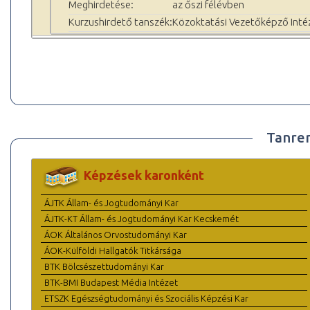
Meghirdetése:
az őszi félévben
Kurzushirdető tanszék:
Közoktatási Vezetőképző Inté
Tanre
Képzések karonként
ÁJTK Állam- és Jogtudományi Kar
ÁJTK-KT Állam- és Jogtudományi Kar Kecskemét
ÁOK Általános Orvostudományi Kar
ÁOK-Külföldi Hallgatók Titkársága
BTK Bölcsészettudományi Kar
BTK-BMI Budapest Média Intézet
ETSZK Egészségtudományi és Szociális Képzési Kar