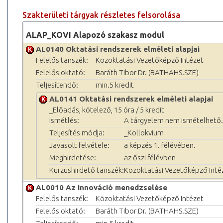
Szakterületi tárgyak részletes felsorolása
ALAP_KOVI Alapozó szakasz modul
AL0140 Oktatási rendszerek elméleti alapjai
Felelős tanszék:
Közoktatási Vezetőképző Intézet
Felelős oktató:
Baráth Tibor Dr. (BATHAHS.SZE)
Teljesítendő:
min.5 kredit
AL0141 Oktatási rendszerek elméleti alapjai
_Előadás, kötelező, 15 óra / 5 kredit
Ismétlés:
A tárgyelem nem ismételhető.
Teljesítés módja:
_Kollokvium
Javasolt felvétele:
a képzés 1. félévében.
Meghirdetése:
az őszi félévben
Kurzushirdető tanszék:
Közoktatási Vezetőképző Inté
AL0010 Az innováció menedzselése
Felelős tanszék:
Közoktatási Vezetőképző Intézet
Felelős oktató:
Baráth Tibor Dr. (BATHAHS.SZE)