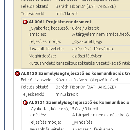
Felelős oktató:
Baráth Tibor Dr. (BATHAHS.SZE)
Teljesítendő:
min.3 kredit
AL0061 Projektmenedzsment
_Gyakorlat, kötelező, 10 óra / 3 kredit
Ismétlés:
A tárgyelem nem ismételhető.
Teljesítés módja:
_Gyakorlati jegy
Javasolt felvétele:
a képzés 1. félévében.
Meghirdetése:
az őszi félévben
Kurzushirdető tanszék:
Közoktatási Vezetőképző Inté
AL0120 Személyiségfejlesztő és kommunikációs tr
Felelős tanszék:
Közoktatási Vezetőképző Intézet
Felelős oktató:
Baráth Tibor Dr. (BATHAHS.SZE)
Teljesítendő:
min.3 kredit
AL0121 Személyiségfejlesztő és kommunikációs
_Gyakorlat, kötelező, 15 óra / 3 kredit
Ismétlés:
A tárgyelem nem ismételhető.
Teljesítés módja:
_Minősítés
Javasolt felvétele:
a képzés 1. félévében.