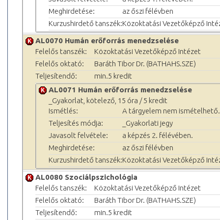
Meghirdetése:
az őszi félévben
Kurzushirdető tanszék:
Közoktatási Vezetőképző Inté
AL0070 Humán erőforrás menedzselése
Felelős tanszék:
Közoktatási Vezetőképző Intézet
Felelős oktató:
Baráth Tibor Dr. (BATHAHS.SZE)
Teljesítendő:
min.5 kredit
AL0071 Humán erőforrás menedzselése
_Gyakorlat, kötelező, 15 óra / 5 kredit
Ismétlés:
A tárgyelem nem ismételhető.
Teljesítés módja:
_Gyakorlati jegy
Javasolt felvétele:
a képzés 2. félévében.
Meghirdetése:
az őszi félévben
Kurzushirdető tanszék:
Közoktatási Vezetőképző Inté
AL0080 Szociálpszichológia
Felelős tanszék:
Közoktatási Vezetőképző Intézet
Felelős oktató:
Baráth Tibor Dr. (BATHAHS.SZE)
Teljesítendő:
min.5 kredit