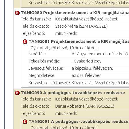
Kurzushirdető tanszék:
Közoktatási Vezetőképző Inté
TANIG080 Projektmenedzsment a KIR megújításán
Felelős tanszék:
Közoktatási Vezetőképző Intézet
Felelős oktató:
Szabó Mária (SZMTAAS.SZE)
Teljesítendő:
min.4 kredit
TANIG081 Projektmenedzsment a KIR megújítá
_Gyakorlat, kötelező, 10 óra / 4 kredit
Ismétlés:
A tárgyelem nem ismételhető.
Teljesítés módja:
_Gyakorlati jegy
Javasolt felvétele:
a képzés 3. félévében.
Meghirdetése:
az őszi félévben
Kurzushirdető tanszék:
Közoktatási Vezetőképző Inté
TANIG090 A pedagógus-továbbképzés rendszere
Felelős tanszék:
Közoktatási Vezetőképző Intézet
Felelős oktató:
Barlai Róbertné (BARTAAS.SZE)
Teljesítendő:
min.4 kredit
TANIG091 A pedagógus-továbbképzés rendsze
_Gyakorlat, kötelező, 10 óra / 4 kredit