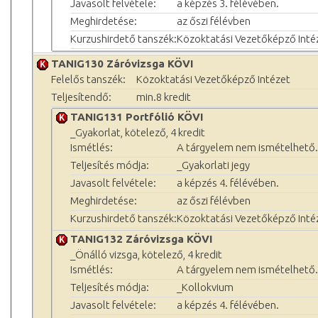
Javasolt felvétele:
a képzés 3. félévében.
Meghirdetése:
az őszi félévben
Kurzushirdető tanszék:
Közoktatási Vezetőképző Inté
TANIG130 Záróvizsga KÖVI
Felelős tanszék:
Közoktatási Vezetőképző Intézet
Teljesítendő:
min.8 kredit
TANIG131 Portfólió KÖVI
_Gyakorlat, kötelező, 4 kredit
Ismétlés:
A tárgyelem nem ismételhető.
Teljesítés módja:
_Gyakorlati jegy
Javasolt felvétele:
a képzés 4. félévében.
Meghirdetése:
az őszi félévben
Kurzushirdető tanszék:
Közoktatási Vezetőképző Inté
TANIG132 Záróvizsga KÖVI
_Önálló vizsga, kötelező, 4 kredit
Ismétlés:
A tárgyelem nem ismételhető.
Teljesítés módja:
_Kollokvium
Javasolt felvétele:
a képzés 4. félévében.