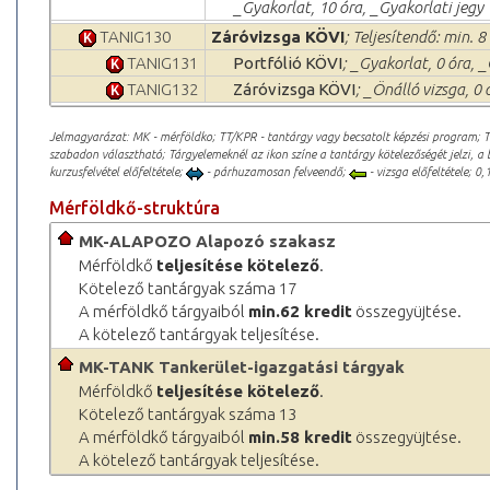
_Gyakorlat, 10 óra, _Gyakorlati jegy
TANIG130
Záróvizsga KÖVI
; Teljesítendő: min. 8
TANIG131
Portfólió KÖVI
; _Gyakorlat, 0 óra, 
TANIG132
Záróvizsga KÖVI
; _Önálló vizsga, 0
Jelmagyarázat: MK - mérföldko; TT/KPR - tantárgy vagy becsatolt képzési program; 
szabadon választható; Tárgyelemeknél az ikon színe a tantárgy kötelezőségét jelzi, a 
kurzusfelvétel előfeltétele;
- párhuzamosan felveendő;
- vizsga előfeltétele; 0,1
Mérföldkő-struktúra
MK-ALAPOZO Alapozó szakasz
Mérföldkő
teljesítése kötelező
.
Kötelező tantárgyak száma 17
A mérföldkő tárgyaiból
min.62 kredit
összegyüjtése.
A kötelező tantárgyak teljesítése.
MK-TANK Tankerület-igazgatási tárgyak
Mérföldkő
teljesítése kötelező
.
Kötelező tantárgyak száma 13
A mérföldkő tárgyaiból
min.58 kredit
összegyüjtése.
A kötelező tantárgyak teljesítése.