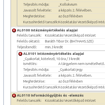
Teljesítés módja:
_Kollokvium
Javasolt felvétele:
a képzés 2. félévében.
Meghirdetése:
az őszi félévben
Kurzushirdető tanszék:
Közoktatási Vezetőképző Inté
AL0100 Intézményértékelés alapjai
Felelős tanszék:
Közoktatási Vezetőképző Intézet
Felelős oktató:
Baráth Tibor Dr. (BATHAHS.SZE)
Teljesítendő:
min.3 kredit
AL0101 Intézményértékelés alapjai
_Gyakorlat, kötelező, 10 óra / 3 kredit
Ismétlés:
A tárgyelem nem ismételhető.
Teljesítés módja:
_Gyakorlati jegy
Javasolt felvétele:
a képzés 2. félévében.
Meghirdetése:
az őszi félévben
Kurzushirdető tanszék:
Közoktatási Vezetőképző Inté
AL0110 Információgyűjtés és -elemzés
Felelős tanszék:
Közoktatási Vezetőképző Intézet