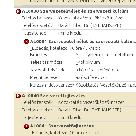
Kurzushirdető tanszék:
Közoktatási Vezetőképző Inté
AL0030 Szervezetelmélet és szerveze­ti kultúra
Felelős tanszék:
Közoktatási Vezetőképző Intézet
Felelős oktató:
Baráth Tibor Dr. (BATHAHS.SZE)
Teljesítendő:
min.3 kredit
AL0031 Szervezetelmélet és szerveze­ti kultúr
_Előadás, kötelező, 10 óra / 3 kredit
Ismétlés:
A tárgyelem nem ismételhető.
Teljesítés módja:
_Kollokvium
Javasolt felvétele:
a képzés 1. félévében.
Meghirdetése:
az őszi félévben
Kurzushirdető tanszék:
Közoktatási Vezetőképző Inté
AL0040 Szervezetfejlesztés
Felelős tanszék:
Közoktatási Vezetőképző Intézet
Felelős oktató:
Baráth Tibor Dr. (BATHAHS.SZE)
Teljesítendő:
min.3 kredit
AL0041 Szervezetfejlesztés
_Előadás, kötelező, 10 óra / 3 kredit