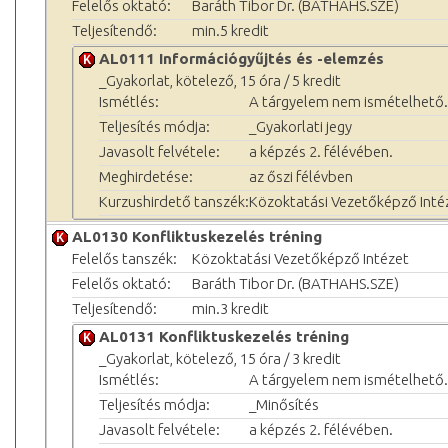
Felelős oktató:
Baráth Tibor Dr. (BATHAHS.SZE)
Teljesítendő:
min.5 kredit
AL0111 Információgyűjtés és -elemzés
_Gyakorlat, kötelező, 15 óra / 5 kredit
Ismétlés:
A tárgyelem nem ismételhető.
Teljesítés módja:
_Gyakorlati jegy
Javasolt felvétele:
a képzés 2. félévében.
Meghirdetése:
az őszi félévben
Kurzushirdető tanszék:
Közoktatási Vezetőképző Inté
AL0130 Konfliktuskezelés tréning
Felelős tanszék:
Közoktatási Vezetőképző Intézet
Felelős oktató:
Baráth Tibor Dr. (BATHAHS.SZE)
Teljesítendő:
min.3 kredit
AL0131 Konfliktuskezelés tréning
_Gyakorlat, kötelező, 15 óra / 3 kredit
Ismétlés:
A tárgyelem nem ismételhető.
Teljesítés módja:
_Minősítés
Javasolt felvétele:
a képzés 2. félévében.