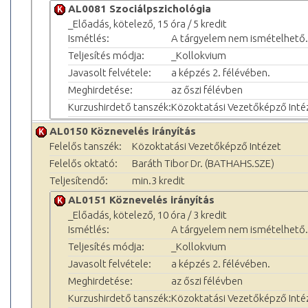
AL0081 Szociálpszichológia
_Előadás, kötelező, 15 óra / 5 kredit
Ismétlés:
A tárgyelem nem ismételhető.
Teljesítés módja:
_Kollokvium
Javasolt felvétele:
a képzés 2. félévében.
Meghirdetése:
az őszi félévben
Kurzushirdető tanszék:
Közoktatási Vezetőképző Inté
AL0150 Köznevelés irányítás
Felelős tanszék:
Közoktatási Vezetőképző Intézet
Felelős oktató:
Baráth Tibor Dr. (BATHAHS.SZE)
Teljesítendő:
min.3 kredit
AL0151 Köznevelés irányítás
_Előadás, kötelező, 10 óra / 3 kredit
Ismétlés:
A tárgyelem nem ismételhető.
Teljesítés módja:
_Kollokvium
Javasolt felvétele:
a képzés 2. félévében.
Meghirdetése:
az őszi félévben
Kurzushirdető tanszék:
Közoktatási Vezetőképző Inté