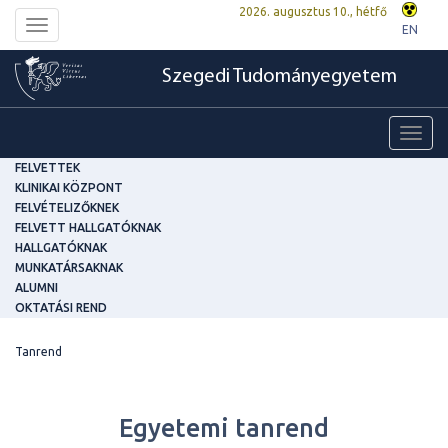
2026. augusztus 10., hétfő
Toggle
EN
navigation
Szegedi Tudományegyetem
Toggl
navig
FELVETTEK
KLINIKAI KÖZPONT
FELVÉTELIZŐKNEK
FELVETT HALLGATÓKNAK
HALLGATÓKNAK
MUNKATÁRSAKNAK
ALUMNI
OKTATÁSI REND
Tanrend
Egyetemi tanrend