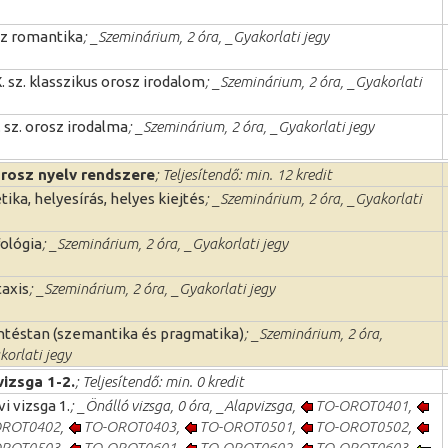
z romantika
; _Szeminárium, 2 óra, _Gyakorlati jegy
X. sz. klasszikus orosz irodalom
; _Szeminárium, 2 óra, _Gyakorlati
. sz. orosz irodalma
; _Szeminárium, 2 óra, _Gyakorlati jegy
orosz nyelv rendszere
; Teljesítendő: min. 12 kredit
tika, helyesírás, helyes kiejtés
; _Szeminárium, 2 óra, _Gyakorlati
ológia
; _Szeminárium, 2 óra, _Gyakorlati jegy
taxis
; _Szeminárium, 2 óra, _Gyakorlati jegy
ntéstan (szemantika és pragmatika)
; _Szeminárium, 2 óra,
orlati jegy
vizsga 1-2.
; Teljesítendő: min. 0 kredit
i vizsga 1.
; _Önálló vizsga, 0 óra, _Alapvizsga,
TO-OROT0401
,
OROT0402
,
TO-OROT0403
,
TO-OROT0501
,
TO-OROT0502
,
OROT0503
,
TO-OROT0601
,
TO-OROT0602
,
TO-OROT0603
,