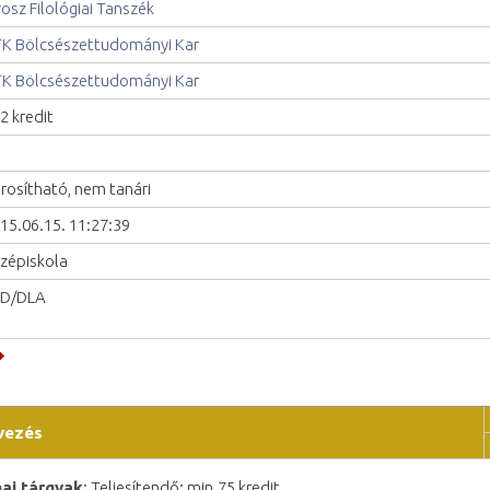
osz Filológiai Tanszék
K Bölcsészettudományi Kar
K Bölcsészettudományi Kar
2 kredit
rosítható, nem tanári
15.06.15. 11:27:39
zépiskola
hD/DLA
vezés
i tárgyak
; Teljesítendő: min.75 kredit