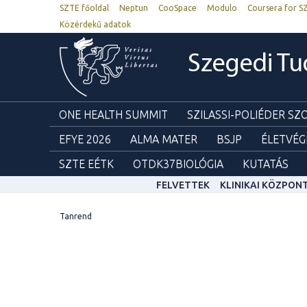
SZTE főoldal
Neptun
CooSpace
Modulo
Coursera for S
Közérdekű adatok
Szegedi T
ONE HEALTH SUMMIT
SZILASSI-POLIÉDER S
EFYE 2026
ALMA MATER
BSJP
ÉLETVÉG
SZTE EÉTK
OTDK37BIOLÓGIA
KUTATÁS
FELVETTEK
KLINIKAI KÖZPON
Tanrend