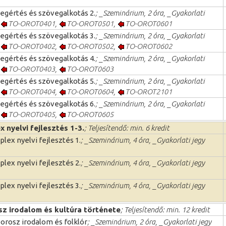
egértés és szövegalkotás 2.
; _Szeminárium, 2 óra, _Gyakorlati
TO-OROT0401
,
TO-OROT0501
,
TO-OROT0601
egértés és szövegalkotás 3.
; _Szeminárium, 2 óra, _Gyakorlati
TO-OROT0402
,
TO-OROT0502
,
TO-OROT0602
egértés és szövegalkotás 4.
; _Szeminárium, 2 óra, _Gyakorlati
TO-OROT0403
,
TO-OROT0603
egértés és szövegalkotás 5.
; _Szeminárium, 2 óra, _Gyakorlati
TO-OROT0404
,
TO-OROT0604
,
TO-OROT2101
egértés és szövegalkotás 6.
; _Szeminárium, 2 óra, _Gyakorlati
TO-OROT0405
,
TO-OROT0605
 nyelvi fejlesztés 1-3.
; Teljesítendő: min. 6 kredit
lex nyelvi fejlesztés 1.
; _Szeminárium, 4 óra, _Gyakorlati jegy
lex nyelvi fejlesztés 2.
; _Szeminárium, 4 óra, _Gyakorlati jegy
lex nyelvi fejlesztés 3.
; _Szeminárium, 4 óra, _Gyakorlati jegy
sz irodalom és kultúra története
; Teljesítendő: min. 12 kredit
 orosz irodalom és folklór
; _Szeminárium, 2 óra, _Gyakorlati jegy