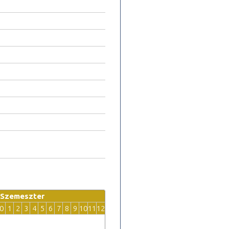
Szemeszter
0
1
2
3
4
5
6
7
8
9
10
11
12