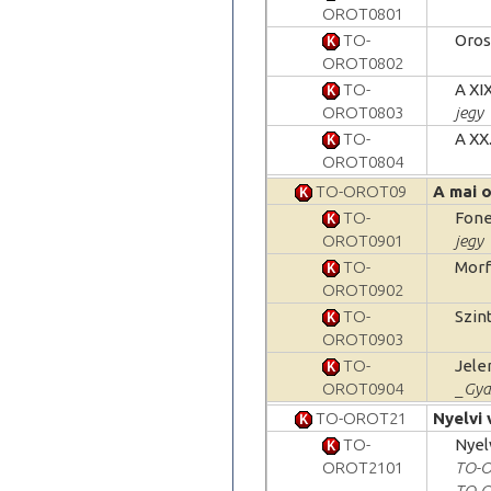
OROT0801
TO-
Oros
OROT0802
TO-
A XI
OROT0803
jegy
TO-
A XX
OROT0804
TO-OROT09
A mai 
TO-
Fone
OROT0901
jegy
TO-
Morf
OROT0902
TO-
Szin
OROT0903
TO-
Jele
OROT0904
_Gyak
TO-OROT21
Nyelvi 
TO-
Nyelv
OROT2101
TO-
TO-