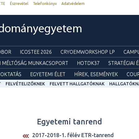
ZTE
Észrevétel
Telefonkönyv
Adatvédelem
udományegyetem
ZOBOR
ICOSTEE 2026
CRYOEMWORKSHOP LP
CAMPU
I MÉLTÓSÁG MUNKACSOPORT
HOTDK37
STRATÉGIAI 
OKTATÁS
EGYETEMI ÉLET
HÍREK, ESEMÉNYEK
COUR
T
FELVÉTELIZŐKNEK
FELVETT HALLGATÓKNAK
HALLGATÓKN
Egyetemi tanrend
2017-2018-1. félév ETR-tanrend