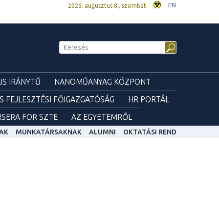
EN
2026. augusztus 8., szombat
S IRÁNYTŰ
NANOMŰANYAG KÖZPONT
ÉS FEJLESZTÉSI FŐIGAZGATÓSÁG
HR PORTÁL
SERA FOR SZTE
AZ EGYETEMRŐL
AK
MUNKATÁRSAKNAK
ALUMNI
OKTATÁSI REND