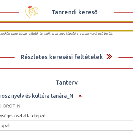
Tanrendi kereső
urzuskód címe, kódja, oktató, tanszék, szak vagy képzési program neve) első betűit.
Részletes keresési feltételek
Tanterv
rosz nyelv és kultúra tanára_N
O-OROT_N
ységes osztatlan képzés
ppali