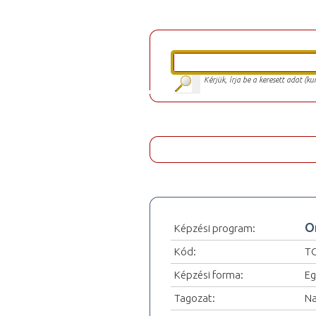
Kérjük, írja be a keresett adat (k
O
Képzési program:
Kód:
T
Képzési forma:
Eg
Tagozat:
Na