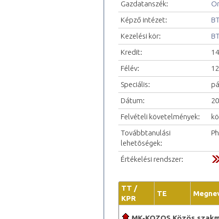
Gazdatanszék:
Or
Képző intézet:
BT
Kezelési kör:
BT
Kredit:
14
Félév:
12
Speciális:
pá
Dátum:
20
Felvételi követelmények:
kö
Továbbtanulási
P
lehetõségek:
Értékelési rendszer:
TT /
TE
Megne
KPR
MK-KOZOS Közös szakma