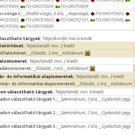
OROT0404
,
TO-OROT0504
,
TO-OROT0604
i vizsga 2.
; _Önálló vizsga, 0 óra, _Alapvizsga,
TO-OROT0405
,
OROT0505
,
TO-OROT0605
,
TO-OROT2101
,
TO-OROT0406
,
OROT0506
,
TO-OROT0606
asztható tárgyak
; Teljesítendő: min.6 kredit
fiatörténet
; Teljesítendő: min. 2 kredit
zófiatörténet
; _Előadás, 2 óra, _Kollokvium,
alomismeret
; Teljesítendő: min. 2 kredit
adalomismeret
; _Előadás, 2 óra, _Kollokvium,
ár- és informatikai alapismeretek
; Teljesítendő: min. 2 kredit
vtár- és informatikai alapismeretek
; _Előadás, 2 óra, _Kollokvium
on választható tárgyak
; Teljesítendő: min. 0 kredit
adon választható tárgyak 1.
; _Szeminárium, 2 óra, _Gyakorlati jegy
adon választható tárgyak 2.
; _Szeminárium, 2 óra, _Gyakorlati jegy
adon választható tárgyak 3.
; _Szeminárium, 2 óra, _Gyakorlati jegy