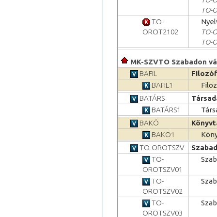
TO-
TO-
Nyelv
OROT2102
TO-
TO-
MK-SZVTO Szabadon vál
BAFIL
Filozó
BAFIL1
Filo
BATÁRS
Társad
BATÁRS1
Társ
BAKÖ
Könyvt
BAKÖ1
Köny
TO-OROTSZV
Szabad
TO-
Szab
OROTSZV01
TO-
Szab
OROTSZV02
TO-
Szab
OROTSZV03