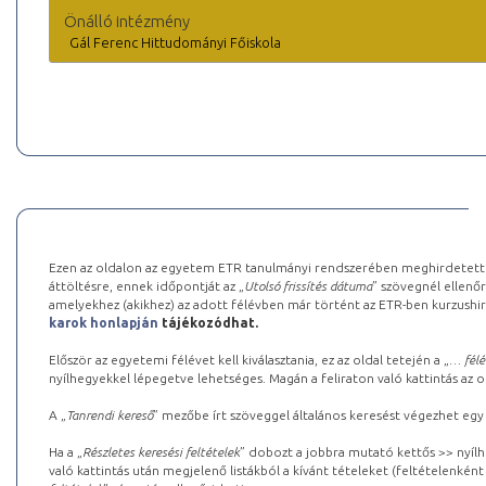
Önálló intézmény
Gál Ferenc Hittudományi Főiskola
Ezen az oldalon az egyetem ETR tanulmányi rendszerében meghirdetett k
áttöltésre, ennek időpontját az „
Utolsó frissítés dátuma
” szövegnél ellenőr
amelyekhez (akikhez) az adott félévben már történt az ETR-ben kurzushi
karok honlapján
tájékozódhat.
Először az egyetemi félévet kell kiválasztania, ez az oldal tetején a „
… félé
nyílhegyekkel lépegetve lehetséges. Magán a feliraton való kattintás az old
A „
Tanrendi kereső
” mezőbe írt szöveggel általános keresést végezhet egy
Ha a „
Részletes keresési feltételek
” dobozt a jobbra mutató kettős >> nyílh
való kattintás után megjelenő listákból a kívánt tételeket (feltételenként