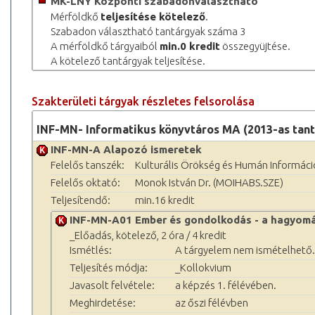
MK-LNY Központi szabadonválasztható
Mérföldkő
teljesítése kötelező
.
Szabadon választható tantárgyak száma 3
A mérföldkő tárgyaiból
min.0 kredit
összegyüjtése.
A kötelező tantárgyak teljesítése.
Szakterületi tárgyak részletes felsorolása
INF-MN- Informatikus könyvtáros MA (2013-as tant
INF-MN-A Alapozó ismeretek
Felelős tanszék:
Kulturális Örökség és Humán Informác
Felelős oktató:
Monok István Dr. (MOIHABS.SZE)
Teljesítendő:
min.16 kredit
INF-MN-A01 Ember és gondolkodás - a hagyomá
_Előadás, kötelező, 2 óra / 4 kredit
Ismétlés:
A tárgyelem nem ismételhető.
Teljesítés módja:
_Kollokvium
Javasolt felvétele:
a képzés 1. félévében.
Meghirdetése:
az őszi félévben