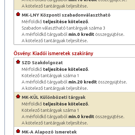
A kötelező tantárgyak teljesítése.
MK-LNY Központi szabadonválasztható
Mérföldkő
teljesítése kötelező
.
Szabadon választható tantárgyak száma 3
A mérföldkő tárgyaiból
min.0 kredit
összegyüjtése.
A kötelező tantárgyak teljesítése.
Ösvény: Kiadói ismeretek szakirány
SZD Szakdolgozat
Mérföldkő
teljesítése kötelező
.
Kötelező tantárgyak száma 1
A mérföldkő tárgyaiból
min.20 kredit
összegyüjtése.
A kötelező tantárgyak teljesítése.
MK-KÜL Különbözeti tárgyak
Mérföldkő
teljesítése kötelező
.
Kötelező tantárgyak száma 1
A mérföldkő tárgyaiból
min.0 kredit
összegyüjtése.
A kötelező tantárgyak teljesítése.
MK-A Alapozó ismeretek