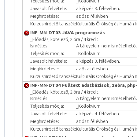
Teljesítés módja:
_Kollokvium
Javasolt felvétele:
a képzés 3. félévében.
Meghirdetése:
az őszi félévben
Kurzushirdető tanszék:
Kulturális Örökség és Humán 
INF-MN-DT03 JAVA programozás
_Előadás, kötelező, 2 óra / 4 kredit
Ismétlés:
A tárgyelem nem ismételhető.
Teljesítés módja:
_Kollokvium
Javasolt felvétele:
a képzés 3. félévében.
Meghirdetése:
az őszi félévben
Kurzushirdető tanszék:
Kulturális Örökség és Humán 
INF-MN-DT04 Fulltext adatbázisok, zebra, php
_Előadás, kötelező, 2 óra / 4 kredit
Ismétlés:
A tárgyelem nem ismételhető.
Teljesítés módja:
_Kollokvium
Javasolt felvétele:
a képzés 4. félévében.
Meghirdetése:
az őszi félévben
Kurzushirdető tanszék:
Kulturális Örökség és Humán 