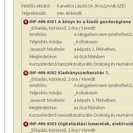
Felelős oktató:
Karvalics László Dr. (KALQAAB.SZE)
Teljesítendő:
min.40 kredit
INF-MN-KI01 A könyv és a kiadó gazdaságtana 1.
_Előadás, kötelező, 2 óra / 5 kredit
Ismétlés:
A tárgyelem nem ismételhető.
Teljesítés módja:
_Kollokvium
Javasolt felvétele:
a képzés 2. félévében.
Meghirdetése:
az őszi félévben
Kurzushirdető tanszék:
Kulturális Örökség és Humán 
INF-MN-KI02 Kiadványszerkesztés 1.
_Előadás, kötelező, 2 óra / 4 kredit
Ismétlés:
A tárgyelem nem ismételhető.
Teljesítés módja:
_Kollokvium
Javasolt felvétele:
a képzés 3. félévében.
Meghirdetése:
az őszi félévben
Kurzushirdető tanszék:
Kulturális Örökség és Humán 
INF-MN-KI03 Digitalizálási ismeretek, elektron
_Előadás, kötelező, 2 óra / 4 kredit