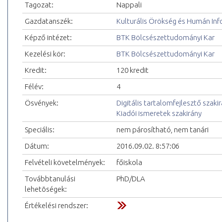
Tagozat:
Nappali
Gazdatanszék:
Kulturális Örökség és Humán In
Képző intézet:
BTK Bölcsészettudományi Kar
Kezelési kör:
BTK Bölcsészettudományi Kar
Kredit:
120 kredit
Félév:
4
Ösvények:
Digitális tartalomfejlesztő szaki
Kiadói ismeretek szakirány
Speciális:
nem párosítható, nem tanári
Dátum:
2016.09.02. 8:57:06
Felvételi követelmények:
főiskola
Továbbtanulási
PhD/DLA
lehetõségek:
Értékelési rendszer: