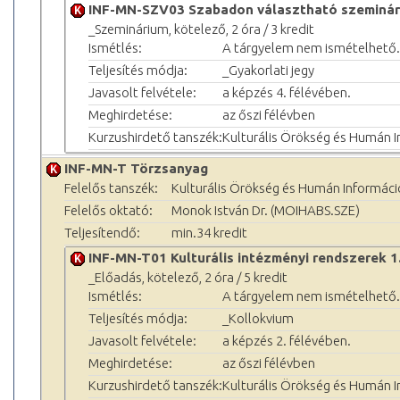
INF-MN-SZV03 Szabadon választható szeminár
_Szeminárium, kötelező, 2 óra / 3 kredit
Ismétlés:
A tárgyelem nem ismételhető.
Teljesítés módja:
_Gyakorlati jegy
Javasolt felvétele:
a képzés 4. félévében.
Meghirdetése:
az őszi félévben
Kurzushirdető tanszék:
Kulturális Örökség és Humán 
INF-MN-T Törzsanyag
Felelős tanszék:
Kulturális Örökség és Humán Informác
Felelős oktató:
Monok István Dr. (MOIHABS.SZE)
Teljesítendő:
min.34 kredit
INF-MN-T01 Kulturális intézményi rendszerek 1.
_Előadás, kötelező, 2 óra / 5 kredit
Ismétlés:
A tárgyelem nem ismételhető.
Teljesítés módja:
_Kollokvium
Javasolt felvétele:
a képzés 2. félévében.
Meghirdetése:
az őszi félévben
Kurzushirdető tanszék:
Kulturális Örökség és Humán 