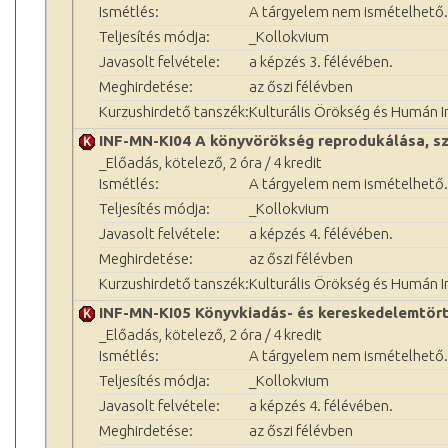
Ismétlés:
A tárgyelem nem ismételhető.
Teljesítés módja:
_Kollokvium
Javasolt felvétele:
a képzés 3. félévében.
Meghirdetése:
az őszi félévben
Kurzushirdető tanszék:
Kulturális Örökség és Humán 
INF-MN-KI04 A könyvörökség reprodukálása, sze
_Előadás, kötelező, 2 óra / 4 kredit
Ismétlés:
A tárgyelem nem ismételhető.
Teljesítés módja:
_Kollokvium
Javasolt felvétele:
a képzés 4. félévében.
Meghirdetése:
az őszi félévben
Kurzushirdető tanszék:
Kulturális Örökség és Humán 
INF-MN-KI05 Könyvkiadás- és kereskedelemtör
_Előadás, kötelező, 2 óra / 4 kredit
Ismétlés:
A tárgyelem nem ismételhető.
Teljesítés módja:
_Kollokvium
Javasolt felvétele:
a képzés 4. félévében.
Meghirdetése:
az őszi félévben