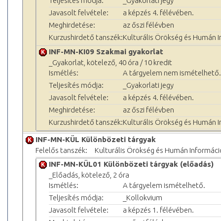
Teljesítés módja:
_Gyakorlati jegy
Javasolt felvétele:
a képzés 4. félévében.
Meghirdetése:
az őszi félévben
Kurzushirdető tanszék:
Kulturális Örökség és Humán 
INF-MN-KI09 Szakmai gyakorlat
_Gyakorlat, kötelező, 40 óra / 10 kredit
Ismétlés:
A tárgyelem nem ismételhető.
Teljesítés módja:
_Gyakorlati jegy
Javasolt felvétele:
a képzés 4. félévében.
Meghirdetése:
az őszi félévben
Kurzushirdető tanszék:
Kulturális Örökség és Humán 
INF-MN-KÜL Különbözeti tárgyak
Felelős tanszék:
Kulturális Örökség és Humán Informác
INF-MN-KÜL01 Különbözeti tárgyak (előadás)
_Előadás, kötelező, 2 óra
Ismétlés:
A tárgyelem ismételhető.
Teljesítés módja:
_Kollokvium
Javasolt felvétele:
a képzés 1. félévében.