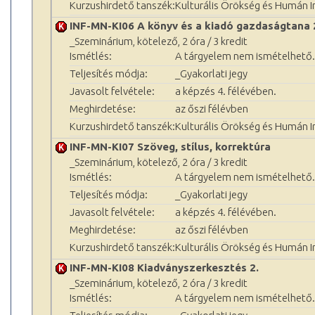
Kurzushirdető tanszék:
Kulturális Örökség és Humán 
INF-MN-KI06 A könyv és a kiadó gazdaságtana 2.
_Szeminárium, kötelező, 2 óra / 3 kredit
Ismétlés:
A tárgyelem nem ismételhető.
Teljesítés módja:
_Gyakorlati jegy
Javasolt felvétele:
a képzés 4. félévében.
Meghirdetése:
az őszi félévben
Kurzushirdető tanszék:
Kulturális Örökség és Humán 
INF-MN-KI07 Szöveg, stílus, korrektúra
_Szeminárium, kötelező, 2 óra / 3 kredit
Ismétlés:
A tárgyelem nem ismételhető.
Teljesítés módja:
_Gyakorlati jegy
Javasolt felvétele:
a képzés 4. félévében.
Meghirdetése:
az őszi félévben
Kurzushirdető tanszék:
Kulturális Örökség és Humán 
INF-MN-KI08 Kiadványszerkesztés 2.
_Szeminárium, kötelező, 2 óra / 3 kredit
Ismétlés:
A tárgyelem nem ismételhető.