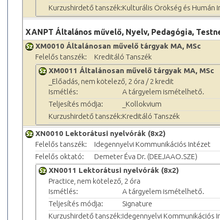
Kurzushirdető tanszék:
Kulturális Örökség és Humán 
XANPT Általános művelő, Nyelv, Pedagógia, Testn
XM0010 Általánosan művelő tárgyak MA, MSc
Felelős tanszék:
Kreditáló Tanszék
XM0011 Általánosan művelő tárgyak MA, MSc
_Előadás, nem kötelező, 2 óra / 2 kredit
Ismétlés:
A tárgyelem ismételhető.
Teljesítés módja:
_Kollokvium
Kurzushirdető tanszék:
Kreditáló Tanszék
XN0010 Lektorátusi nyelvórák (8x2)
Felelős tanszék:
Idegennyelvi Kommunikációs Intézet
Felelős oktató:
Demeter Éva Dr. (DEEJAAO.SZE)
XN0011 Lektorátusi nyelvórák (8x2)
Practice, nem kötelező, 2 óra
Ismétlés:
A tárgyelem ismételhető.
Teljesítés módja:
Signature
Kurzushirdető tanszék:
Idegennyelvi Kommunikációs I