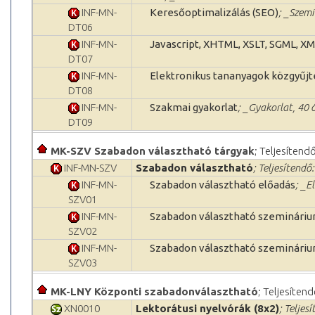
INF-MN-
Keresőoptimalizálás (SEO)
; _Szemi
DT06
INF-MN-
Javascript, XHTML, XSLT, SGML, X
DT07
INF-MN-
Elektronikus tananyagok közgyű
DT08
INF-MN-
Szakmai gyakorlat
; _Gyakorlat, 40 
DT09
MK-SZV Szabadon választható tárgyak
; Teljesítend
INF-MN-SZV
Szabadon választható
; Teljesítendő
INF-MN-
Szabadon választható előadás
; _E
SZV01
INF-MN-
Szabadon választható szemináriu
SZV02
INF-MN-
Szabadon választható szemináriu
SZV03
MK-LNY Központi szabadonválasztható
; Teljesítend
XN0010
Lektorátusi nyelvórák (8x2)
; Teljes