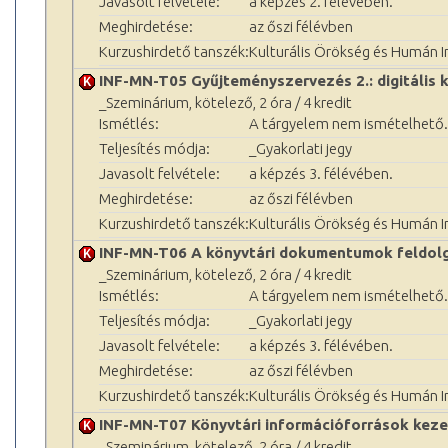
Javasolt felvétele:
a képzés 2. félévében.
Meghirdetése:
az őszi félévben
Kurzushirdető tanszék:
Kulturális Örökség és Humán 
INF-MN-T05 Gyűjteményszervezés 2.: digitális 
_Szeminárium, kötelező, 2 óra / 4 kredit
Ismétlés:
A tárgyelem nem ismételhető.
Teljesítés módja:
_Gyakorlati jegy
Javasolt felvétele:
a képzés 3. félévében.
Meghirdetése:
az őszi félévben
Kurzushirdető tanszék:
Kulturális Örökség és Humán 
INF-MN-T06 A könyvtári dokumentumok feldol
_Szeminárium, kötelező, 2 óra / 4 kredit
Ismétlés:
A tárgyelem nem ismételhető.
Teljesítés módja:
_Gyakorlati jegy
Javasolt felvétele:
a képzés 3. félévében.
Meghirdetése:
az őszi félévben
Kurzushirdető tanszék:
Kulturális Örökség és Humán 
INF-MN-T07 Könyvtári információforrások keze
_Szeminárium, kötelező, 2 óra / 4 kredit