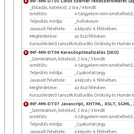
INF-MN-DT05 Linux szerver rendszerismeret (ap
_Előadás, kötelező, 2 óra / 4 kredit
Ismétlés:
A tárgyelem nem ismételhető.
Teljesítés módja:
_Kollokvium
Javasolt felvétele:
a képzés 4. félévében.
Meghirdetése:
az őszi félévben
Kurzushirdető tanszék:
Kulturális Örökség és Humán 
INF-MN-DT06 Keresőoptimalizálás (SEO)
_Szeminárium, kötelező, 2 óra / 3 kredit
Ismétlés:
A tárgyelem nem ismételhető.
Teljesítés módja:
_Gyakorlati jegy
Javasolt felvétele:
a képzés 4. félévében.
Meghirdetése:
az őszi félévben
Kurzushirdető tanszék:
Kulturális Örökség és Humán 
INF-MN-DT07 Javascript, XHTML, XSLT, SGML,
_Szeminárium, kötelező, 2 óra / 3 kredit
Ismétlés:
A tárgyelem nem ismételhető.
Teljesítés módja:
_Gyakorlati jegy
Javasolt felvétele:
a képzés 4. félévében.