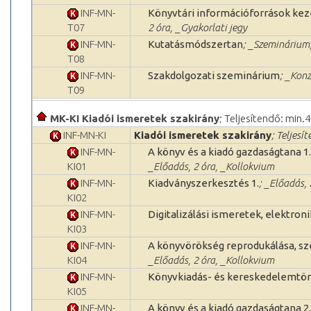
INF-MN-
Könyvtári információforrások kez
T07
2 óra, _Gyakorlati jegy
INF-MN-
Kutatásmódszertan
; _Szeminárium,
T08
INF-MN-
Szakdolgozati szeminárium
; _Konz
T09
MK-KI Kiadói ismeretek szakirány
; Teljesítendő: min.4
INF-MN-KI
Kiadói ismeretek szakirány
; Teljesí
INF-MN-
A könyv és a kiadó gazdaságtana 1.
KI01
_Előadás, 2 óra, _Kollokvium
INF-MN-
Kiadványszerkesztés 1.
; _Előadás,
KI02
INF-MN-
Digitalizálási ismeretek, elektron
KI03
INF-MN-
A könyvörökség reprodukálása, sze
KI04
_Előadás, 2 óra, _Kollokvium
INF-MN-
Könyvkiadás- és kereskedelemtö
KI05
INF-MN-
A könyv és a kiadó gazdaságtana 2.