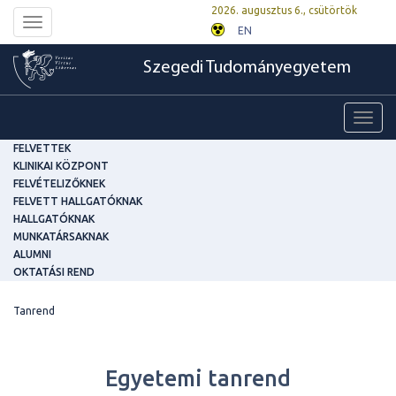
2026. augusztus 6., csütörtök
Toggle
EN
navigation
Szegedi Tudományegyetem
Toggl
navig
FELVETTEK
KLINIKAI KÖZPONT
FELVÉTELIZŐKNEK
FELVETT HALLGATÓKNAK
HALLGATÓKNAK
MUNKATÁRSAKNAK
ALUMNI
OKTATÁSI REND
Tanrend
Egyetemi tanrend