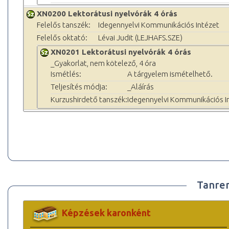
XN0200 Lektorátusi nyelvórák 4 órás
Felelős tanszék:
Idegennyelvi Kommunikációs Intézet
Felelős oktató:
Lévai Judit (LEJHAFS.SZE)
XN0201 Lektorátusi nyelvórák 4 órás
_Gyakorlat, nem kötelező, 4 óra
Ismétlés:
A tárgyelem ismételhető.
Teljesítés módja:
_Aláírás
Kurzushirdető tanszék:
Idegennyelvi Kommunikációs I
Tanre
Képzések karonként