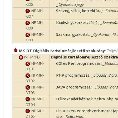
KI06
_Gyakorlati jegy
INF-MN-
Szöveg, stílus, korrektúra
; _Szemin
KI07
INF-MN-
Kiadványszerkesztés 2.
; _Szeminár
KI08
INF-MN-
Szakmai gyakorlat
; _Gyakorlat, 40 
KI09
MK-DT Digitális tartalomfejlesztő szakirány
; Teljes
INF-MN-DT
Digitális tartalomfejlesztő szakir
INF-MN-
CGI és Perl programozás
; _Előadás
DT01
INF-MN-
PHP programozás
; _Előadás, 2 óra
DT02
INF-MN-
JAVA programozás
; _Előadás, 2 ór
DT03
INF-MN-
Fulltext adatbázisok, zebra, php-y
DT04
INF-MN-
Linux szerver rendszerismeret (ap
DT05
óra, _Kollokvium