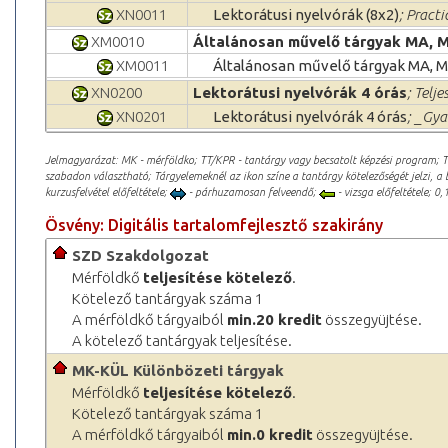
XN0011
Lektorátusi nyelvórák (8x2)
; Practi
XM0010
Általánosan művelő tárgyak MA, 
XM0011
Általánosan művelő tárgyak MA, 
XN0200
Lektorátusi nyelvórák 4 órás
; Telje
XN0201
Lektorátusi nyelvórák 4 órás
; _Gya
Jelmagyarázat: MK - mérföldko; TT/KPR - tantárgy vagy becsatolt képzési program; 
szabadon választható; Tárgyelemeknél az ikon színe a tantárgy kötelezőségét jelzi, a 
kurzusfelvétel előfeltétele;
- párhuzamosan felveendő;
- vizsga előfeltétele; 0,1
Ösvény: Digitális tartalomfejlesztő szakirány
SZD Szakdolgozat
Mérföldkő
teljesítése kötelező
.
Kötelező tantárgyak száma 1
A mérföldkő tárgyaiból
min.20 kredit
összegyüjtése.
A kötelező tantárgyak teljesítése.
MK-KÜL Különbözeti tárgyak
Mérföldkő
teljesítése kötelező
.
Kötelező tantárgyak száma 1
A mérföldkő tárgyaiból
min.0 kredit
összegyüjtése.