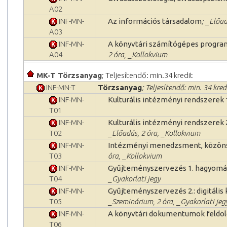
A02
INF-MN-
Az információs társadalom
; _Előa
A03
INF-MN-
A könyvtári számítógépes programo
A04
2 óra, _Kollokvium
MK-T Törzsanyag
; Teljesítendő: min.34 kredit
INF-MN-T
Törzsanyag
; Teljesítendő: min. 34 kred
INF-MN-
Kulturális intézményi rendszerek 1.
T01
INF-MN-
Kulturális intézményi rendszerek 
T02
_Előadás, 2 óra, _Kollokvium
INF-MN-
Intézményi menedzsment, közönsé
T03
óra, _Kollokvium
INF-MN-
Gyűjteményszervezés 1. hagyomá
T04
_Gyakorlati jegy
INF-MN-
Gyűjteményszervezés 2.: digitális
T05
_Szeminárium, 2 óra, _Gyakorlati jeg
INF-MN-
A könyvtári dokumentumok feldo
T06