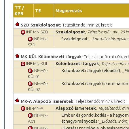
TT /
TE
Megnevezés
KPR
SZD Szakdolgozat
; Teljesítendő: min.20 kredit
INF-MN-SZD
Szakdolgozat
; Teljesítendő: min. 20 k
INF-MN-
Szakdolgozat
; _Konzultációs gyakorl
SZD
MK-KÜL Különbözeti tárgyak
; Teljesítendő: min.0 kred
INF-MN-KÜL
Különbözeti tárgyak
; Teljesítendő: m
INF-MN-
Különbözeti tárgyak (előadás)
; _E
KÜL01
INF-MN-
Különbözeti tárgyak (szeminárium
KÜL02
MK-A Alapozó ismeretek
; Teljesítendő: min.16 kredit
INF-MN-A
Alapozó ismeretek
; Teljesítendő: min
INF-MN-
Ember és gondolkodás - a hagyomá
A01
áthagyományozás
; _Előadás, 2 óra
INF-MN-
Olvasásszociológia, olvasáspszich