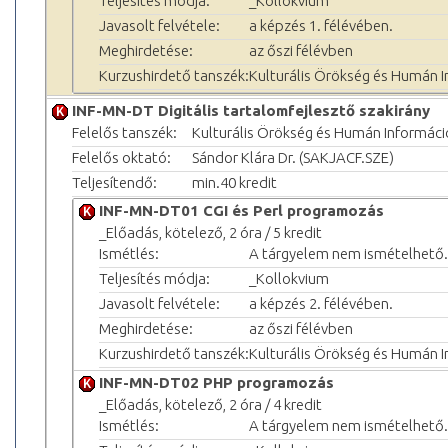
Teljesítés módja:
_Kollokvium
Javasolt felvétele:
a képzés 1. félévében.
Meghirdetése:
az őszi félévben
Kurzushirdető tanszék:
Kulturális Örökség és Humán 
INF-MN-DT Digitális tartalomfejlesztő szakirány
Felelős tanszék:
Kulturális Örökség és Humán Informác
Felelős oktató:
Sándor Klára Dr. (SAKJACF.SZE)
Teljesítendő:
min.40 kredit
INF-MN-DT01 CGI és Perl programozás
_Előadás, kötelező, 2 óra / 5 kredit
Ismétlés:
A tárgyelem nem ismételhető.
Teljesítés módja:
_Kollokvium
Javasolt felvétele:
a képzés 2. félévében.
Meghirdetése:
az őszi félévben
Kurzushirdető tanszék:
Kulturális Örökség és Humán 
INF-MN-DT02 PHP programozás
_Előadás, kötelező, 2 óra / 4 kredit
Ismétlés:
A tárgyelem nem ismételhető.