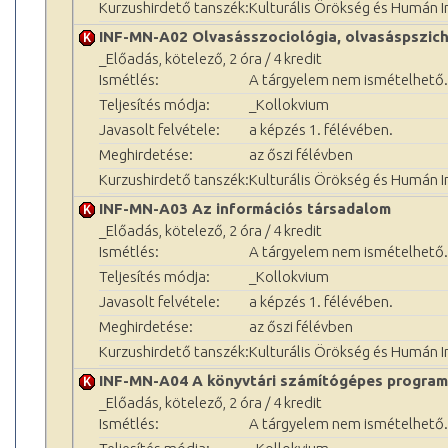
Kurzushirdető tanszék:
Kulturális Örökség és Humán 
INF-MN-A02 Olvasásszociológia, olvasáspszic
_Előadás, kötelező, 2 óra / 4 kredit
Ismétlés:
A tárgyelem nem ismételhető.
Teljesítés módja:
_Kollokvium
Javasolt felvétele:
a képzés 1. félévében.
Meghirdetése:
az őszi félévben
Kurzushirdető tanszék:
Kulturális Örökség és Humán 
INF-MN-A03 Az információs társadalom
_Előadás, kötelező, 2 óra / 4 kredit
Ismétlés:
A tárgyelem nem ismételhető.
Teljesítés módja:
_Kollokvium
Javasolt felvétele:
a képzés 1. félévében.
Meghirdetése:
az őszi félévben
Kurzushirdető tanszék:
Kulturális Örökség és Humán 
INF-MN-A04 A könyvtári számítógépes programok
_Előadás, kötelező, 2 óra / 4 kredit
Ismétlés:
A tárgyelem nem ismételhető.