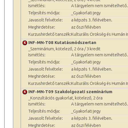
Ismétlés:
A tárgyelem nem ismételhető.
Teljesítés módja:
_Gyakorlati jegy
Javasolt felvétele:
a képzés 3. félévében.
Meghirdetése:
az őszi félévben
Kurzushirdető tanszék:
Kulturális Örökség és Humán 
INF-MN-T08 Kutatásmódszertan
_Szeminárium, kötelező, 2 óra / 3 kredit
Ismétlés:
A tárgyelem nem ismételhető.
Teljesítés módja:
_Gyakorlati jegy
Javasolt felvétele:
a képzés 1. félévében.
Meghirdetése:
az őszi félévben
Kurzushirdető tanszék:
Kulturális Örökség és Humán 
INF-MN-T09 Szakdolgozati szeminárium
_Konzultációs gyakorlat, kötelező, 2 óra
Ismétlés:
A tárgyelem nem ismételhető.
Teljesítés módja:
_Gyakorlati jegy
Javasolt felvétele:
a képzés 3. félévében.
Meghirdetése:
az őszi félévben