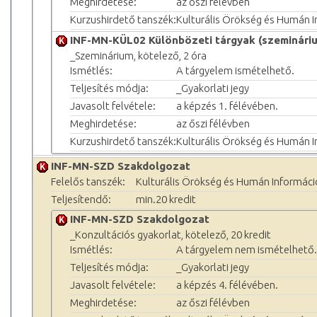
Meghirdetése:
az őszi félévben
Kurzushirdető tanszék:
Kulturális Örökség és Humán 
INF-MN-KÜL02 Különbözeti tárgyak (szeminári
_Szeminárium, kötelező, 2 óra
Ismétlés:
A tárgyelem ismételhető.
Teljesítés módja:
_Gyakorlati jegy
Javasolt felvétele:
a képzés 1. félévében.
Meghirdetése:
az őszi félévben
Kurzushirdető tanszék:
Kulturális Örökség és Humán 
INF-MN-SZD Szakdolgozat
Felelős tanszék:
Kulturális Örökség és Humán Informác
Teljesítendő:
min.20 kredit
INF-MN-SZD Szakdolgozat
_Konzultációs gyakorlat, kötelező, 20 kredit
Ismétlés:
A tárgyelem nem ismételhető.
Teljesítés módja:
_Gyakorlati jegy
Javasolt felvétele:
a képzés 4. félévében.
Meghirdetése:
az őszi félévben