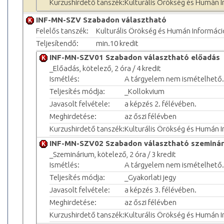
Kurzushirdető tanszék:
Kulturális Örökség és Humán 
INF-MN-SZV Szabadon választható
Felelős tanszék:
Kulturális Örökség és Humán Informác
Teljesítendő:
min.10 kredit
INF-MN-SZV01 Szabadon választható előadás
_Előadás, kötelező, 2 óra / 4 kredit
Ismétlés:
A tárgyelem nem ismételhető.
Teljesítés módja:
_Kollokvium
Javasolt felvétele:
a képzés 2. félévében.
Meghirdetése:
az őszi félévben
Kurzushirdető tanszék:
Kulturális Örökség és Humán 
INF-MN-SZV02 Szabadon választható szeminár
_Szeminárium, kötelező, 2 óra / 3 kredit
Ismétlés:
A tárgyelem nem ismételhető.
Teljesítés módja:
_Gyakorlati jegy
Javasolt felvétele:
a képzés 3. félévében.
Meghirdetése:
az őszi félévben
Kurzushirdető tanszék:
Kulturális Örökség és Humán 