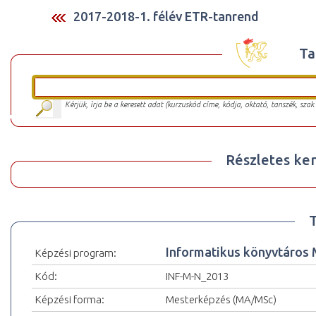
2017-2018-1. félév ETR-tanrend
Ta
Kérjük, írja be a keresett adat (kurzuskód címe, kódja, oktató, tanszék, szak
Részletes ker
Informatikus könyvtáro
Képzési program:
Kód:
INF-M-N_2013
Képzési forma:
Mesterképzés (MA/MSc)