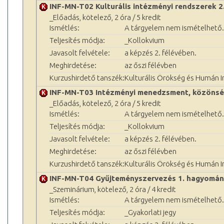
INF-MN-T02 Kulturális intézményi rendszerek 2
_Előadás, kötelező, 2 óra / 5 kredit
Ismétlés:
A tárgyelem nem ismételhető.
Teljesítés módja:
_Kollokvium
Javasolt felvétele:
a képzés 2. félévében.
Meghirdetése:
az őszi félévben
Kurzushirdető tanszék:
Kulturális Örökség és Humán 
INF-MN-T03 Intézményi menedzsment, közönsé
_Előadás, kötelező, 2 óra / 5 kredit
Ismétlés:
A tárgyelem nem ismételhető.
Teljesítés módja:
_Kollokvium
Javasolt felvétele:
a képzés 2. félévében.
Meghirdetése:
az őszi félévben
Kurzushirdető tanszék:
Kulturális Örökség és Humán 
INF-MN-T04 Gyűjteményszervezés 1. hagyomán
_Szeminárium, kötelező, 2 óra / 4 kredit
Ismétlés:
A tárgyelem nem ismételhető.
Teljesítés módja:
_Gyakorlati jegy