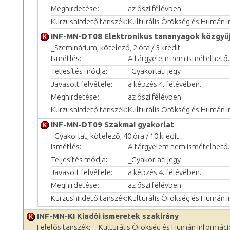
Meghirdetése:
az őszi félévben
Kurzushirdető tanszék:
Kulturális Örökség és Humán 
INF-MN-DT08 Elektronikus tananyagok közgy
_Szeminárium, kötelező, 2 óra / 3 kredit
Ismétlés:
A tárgyelem nem ismételhető.
Teljesítés módja:
_Gyakorlati jegy
Javasolt felvétele:
a képzés 4. félévében.
Meghirdetése:
az őszi félévben
Kurzushirdető tanszék:
Kulturális Örökség és Humán 
INF-MN-DT09 Szakmai gyakorlat
_Gyakorlat, kötelező, 40 óra / 10 kredit
Ismétlés:
A tárgyelem nem ismételhető.
Teljesítés módja:
_Gyakorlati jegy
Javasolt felvétele:
a képzés 4. félévében.
Meghirdetése:
az őszi félévben
Kurzushirdető tanszék:
Kulturális Örökség és Humán 
INF-MN-KI Kiadói ismeretek szakirány
Felelős tanszék:
Kulturális Örökség és Humán Informác