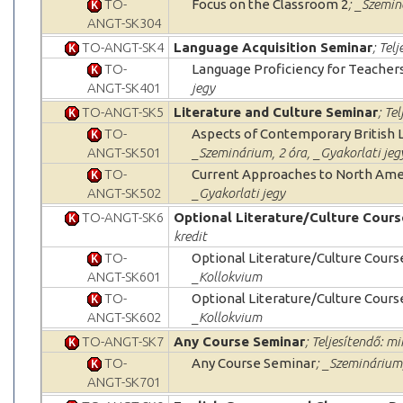
TO-
Focus on the Classroom 2
; _Szemin
ANGT-SK304
TO-ANGT-SK4
Language Acquisition Seminar
; Tel
TO-
Language Proficiency for Teacher
ANGT-SK401
jegy
TO-ANGT-SK5
Literature and Culture Seminar
; Te
TO-
Aspects of Contemporary British L
ANGT-SK501
_Szeminárium, 2 óra, _Gyakorlati jeg
TO-
Current Approaches to North Ame
ANGT-SK502
_Gyakorlati jegy
TO-ANGT-SK6
Optional Literature/Culture Course
kredit
TO-
Optional Literature/Culture Course
ANGT-SK601
_Kollokvium
TO-
Optional Literature/Culture Course
ANGT-SK602
_Kollokvium
TO-ANGT-SK7
Any Course Seminar
; Teljesítendő: mi
TO-
Any Course Seminar
; _Szeminárium,
ANGT-SK701