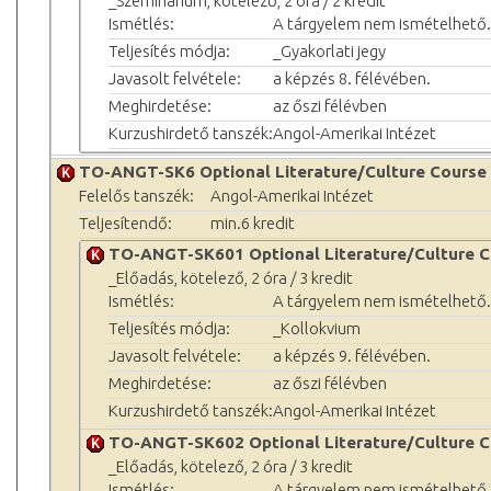
_Szeminárium, kötelező, 2 óra / 2 kredit
Ismétlés:
A tárgyelem nem ismételhető.
Teljesítés módja:
_Gyakorlati jegy
Javasolt felvétele:
a képzés 8. félévében.
Meghirdetése:
az őszi félévben
Kurzushirdető tanszék:
Angol-Amerikai Intézet
TO-ANGT-SK6 Optional Literature/Culture Course 
Felelős tanszék:
Angol-Amerikai Intézet
Teljesítendő:
min.6 kredit
TO-ANGT-SK601 Optional Literature/Culture Co
_Előadás, kötelező, 2 óra / 3 kredit
Ismétlés:
A tárgyelem nem ismételhető.
Teljesítés módja:
_Kollokvium
Javasolt felvétele:
a képzés 9. félévében.
Meghirdetése:
az őszi félévben
Kurzushirdető tanszék:
Angol-Amerikai Intézet
TO-ANGT-SK602 Optional Literature/Culture Co
_Előadás, kötelező, 2 óra / 3 kredit
Ismétlés:
A tárgyelem nem ismételhető.