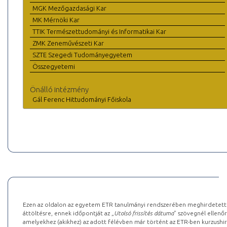
MGK Mezőgazdasági Kar
MK Mérnöki Kar
TTIK Természettudományi és Informatikai Kar
ZMK Zeneművészeti Kar
SZTE Szegedi Tudományegyetem
Összegyetemi
Önálló intézmény
Gál Ferenc Hittudományi Főiskola
Ezen az oldalon az egyetem ETR tanulmányi rendszerében meghirdetett k
áttöltésre, ennek időpontját az „
Utolsó frissítés dátuma
” szövegnél ellenőr
amelyekhez (akikhez) az adott félévben már történt az ETR-ben kurzushi