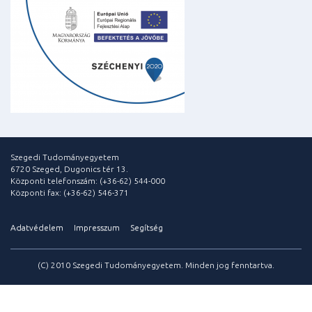
Szegedi Tudományegyetem
6720 Szeged, Dugonics tér 13.
Központi telefonszám: (+36-62) 544-000
Központi fax: (+36-62) 546-371
Adatvédelem
Impresszum
Segítség
(C) 2010 Szegedi Tudományegyetem. Minden jog fenntartva.