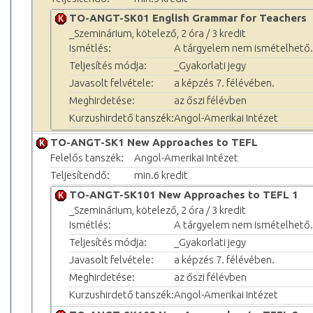
TO-ANGT-SK01 English Grammar for Teachers
_Szeminárium, kötelező, 2 óra / 3 kredit
Ismétlés:
A tárgyelem nem ismételhető.
Teljesítés módja:
_Gyakorlati jegy
Javasolt felvétele:
a képzés 7. félévében.
Meghirdetése:
az őszi félévben
Kurzushirdető tanszék:
Angol-Amerikai Intézet
TO-ANGT-SK1 New Approaches to TEFL
Felelős tanszék:
Angol-Amerikai Intézet
Teljesítendő:
min.6 kredit
TO-ANGT-SK101 New Approaches to TEFL 1
_Szeminárium, kötelező, 2 óra / 3 kredit
Ismétlés:
A tárgyelem nem ismételhető.
Teljesítés módja:
_Gyakorlati jegy
Javasolt felvétele:
a képzés 7. félévében.
Meghirdetése:
az őszi félévben
Kurzushirdető tanszék:
Angol-Amerikai Intézet