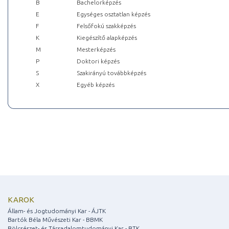
B
Bachelorképzés
E
Egységes osztatlan képzés
F
Felsőfokú szakképzés
K
Kiegészítő alapképzés
M
Mesterképzés
P
Doktori képzés
S
Szakirányú továbbképzés
X
Egyéb képzés
KAROK
Állam- és Jogtudományi Kar - ÁJTK
Bartók Béla Művészeti Kar - BBMK
Bölcsészet- és Társadalomtudományi Kar - BTK