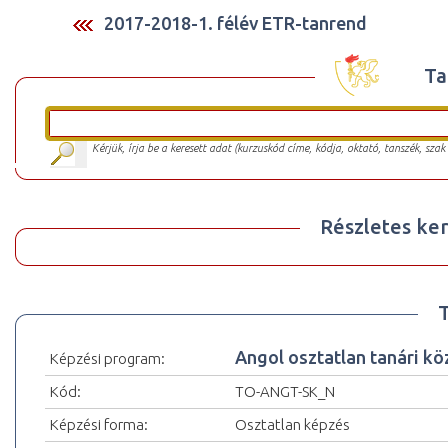
2017-2018-1. félév ETR-tanrend
Ta
Kérjük, írja be a keresett adat (kurzuskód címe, kódja, oktató, tanszék, szak
Részletes ker
Angol osztatlan tanári kö
Képzési program:
Kód:
TO-ANGT-SK_N
Képzési forma:
Osztatlan képzés