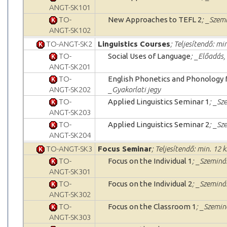
ANGT-SK101
TO-
New Approaches to TEFL 2
; _Szem
ANGT-SK102
TO-ANGT-SK2
Linguistics Courses
; Teljesítendő: mi
TO-
Social Uses of Language
; _Előadás,
ANGT-SK201
TO-
English Phonetics and Phonology 
ANGT-SK202
_Gyakorlati jegy
TO-
Applied Linguistics Seminar 1
; _Sz
ANGT-SK203
TO-
Applied Linguistics Seminar 2
; _Sz
ANGT-SK204
TO-ANGT-SK3
Focus Seminar
; Teljesítendő: min. 12 k
TO-
Focus on the Individual 1
; _Szeminá
ANGT-SK301
TO-
Focus on the Individual 2
; _Szeminá
ANGT-SK302
TO-
Focus on the Classroom 1
; _Szemin
ANGT-SK303