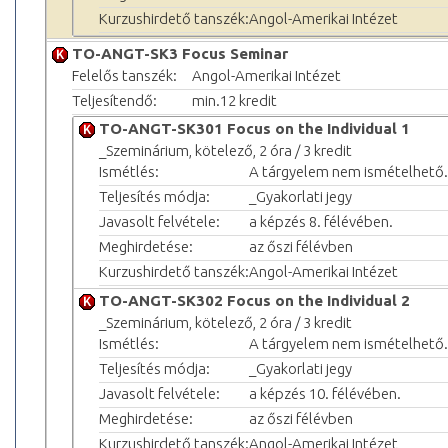
Kurzushirdető tanszék:
Angol-Amerikai Intézet
TO-ANGT-SK3 Focus Seminar
Felelős tanszék:
Angol-Amerikai Intézet
Teljesítendő:
min.12 kredit
TO-ANGT-SK301 Focus on the Individual 1
_Szeminárium, kötelező, 2 óra / 3 kredit
Ismétlés:
A tárgyelem nem ismételhető.
Teljesítés módja:
_Gyakorlati jegy
Javasolt felvétele:
a képzés 8. félévében.
Meghirdetése:
az őszi félévben
Kurzushirdető tanszék:
Angol-Amerikai Intézet
TO-ANGT-SK302 Focus on the Individual 2
_Szeminárium, kötelező, 2 óra / 3 kredit
Ismétlés:
A tárgyelem nem ismételhető.
Teljesítés módja:
_Gyakorlati jegy
Javasolt felvétele:
a képzés 10. félévében.
Meghirdetése:
az őszi félévben
Kurzushirdető tanszék:
Angol-Amerikai Intézet