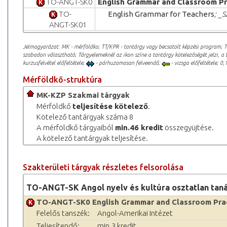
TO-ANGT-SK0
English Grammar and Classroom Pr
TO-
English Grammar for Teachers
; _
ANGT-SK01
Jelmagyarázat: MK - mérföldko; TT/KPR - tantárgy vagy becsatolt képzési program; 
szabadon választható; Tárgyelemeknél az ikon színe a tantárgy kötelezőségét jelzi, a 
kurzusfelvétel előfeltétele;
- párhuzamosan felveendő;
- vizsga előfeltétele; 0,1
Mérföldkő-struktúra
MK-KZP Szakmai tárgyak
Mérföldkő
teljesítése kötelező
.
Kötelező tantárgyak száma 8
A mérföldkő tárgyaiból
min.46 kredit
összegyüjtése.
A kötelező tantárgyak teljesítése.
Szakterületi tárgyak részletes felsorolása
TO-ANGT-SK Angol nyelv és kultúra osztatlan tan
TO-ANGT-SK0 English Grammar and Classroom Pra
Felelős tanszék:
Angol-Amerikai Intézet
Teljesítendő:
min.3 kredit