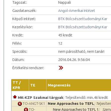
Tagozat:
Nappali
Gazdatanszék:
Angol-Amerikai Intézet
Képző intézet:
BTK Bölcsészettudományi Kar
Kezelési kör:
BTK Bölcsészettudományi Kar
Kredit:
45 kredit
Félév:
12
Speciális:
nem párosítható, nem tanári
Dátum:
2016.04.26. 9:56:04
Értékelési rendszer:
TT /
TE
Megnevezés
KPR
MK-KZP Szakmai tárgyak
; Teljesítendő: min.46 kredit
TO-ANGT-SK1
New Approaches to TEFL
; Teljesíte
TO-
New Approaches to TEFL 1
; _Szem