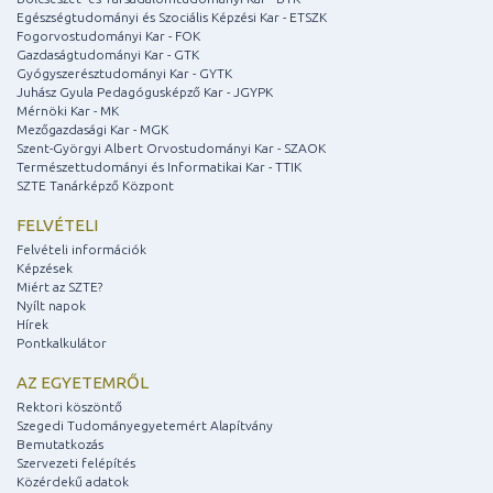
Egészségtudományi és Szociális Képzési Kar - ETSZK
Fogorvostudományi Kar - FOK
Gazdaságtudományi Kar - GTK
Gyógyszerésztudományi Kar - GYTK
Juhász Gyula Pedagógusképző Kar - JGYPK
Mérnöki Kar - MK
Mezőgazdasági Kar - MGK
Szent-Györgyi Albert Orvostudományi Kar - SZAOK
Természettudományi és Informatikai Kar - TTIK
SZTE Tanárképző Központ
FELVÉTELI
Felvételi információk
Képzések
Miért az SZTE?
Nyílt napok
Hírek
Pontkalkulátor
AZ EGYETEMRŐL
Rektori köszöntő
Szegedi Tudományegyetemért Alapítvány
Bemutatkozás
Szervezeti felépítés
Közérdekű adatok