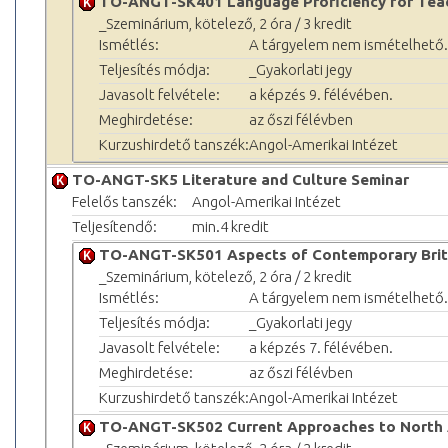
TO-ANGT-SK401 Language Proficiency for Tea
_Szeminárium, kötelező, 2 óra / 3 kredit
Ismétlés:
A tárgyelem nem ismételhető.
Teljesítés módja:
_Gyakorlati jegy
Javasolt felvétele:
a képzés 9. félévében.
Meghirdetése:
az őszi félévben
Kurzushirdető tanszék:
Angol-Amerikai Intézet
TO-ANGT-SK5 Literature and Culture Seminar
Felelős tanszék:
Angol-Amerikai Intézet
Teljesítendő:
min.4 kredit
TO-ANGT-SK501 Aspects of Contemporary Britis
_Szeminárium, kötelező, 2 óra / 2 kredit
Ismétlés:
A tárgyelem nem ismételhető.
Teljesítés módja:
_Gyakorlati jegy
Javasolt felvétele:
a képzés 7. félévében.
Meghirdetése:
az őszi félévben
Kurzushirdető tanszék:
Angol-Amerikai Intézet
TO-ANGT-SK502 Current Approaches to North 