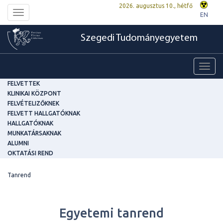
2026. augusztus 10., hétfő
Toggle
EN
navigation
Szegedi Tudományegyetem
Toggl
navig
FELVETTEK
KLINIKAI KÖZPONT
FELVÉTELIZŐKNEK
FELVETT HALLGATÓKNAK
HALLGATÓKNAK
MUNKATÁRSAKNAK
ALUMNI
OKTATÁSI REND
Tanrend
Egyetemi tanrend