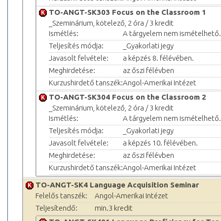
TO-ANGT-SK303 Focus on the Classroom 1
_Szeminárium, kötelező, 2 óra / 3 kredit
Ismétlés:
A tárgyelem nem ismételhető.
Teljesítés módja:
_Gyakorlati jegy
Javasolt felvétele:
a képzés 8. félévében.
Meghirdetése:
az őszi félévben
Kurzushirdető tanszék:
Angol-Amerikai Intézet
TO-ANGT-SK304 Focus on the Classroom 2
_Szeminárium, kötelező, 2 óra / 3 kredit
Ismétlés:
A tárgyelem nem ismételhető.
Teljesítés módja:
_Gyakorlati jegy
Javasolt felvétele:
a képzés 10. félévében.
Meghirdetése:
az őszi félévben
Kurzushirdető tanszék:
Angol-Amerikai Intézet
TO-ANGT-SK4 Language Acquisition Seminar
Felelős tanszék:
Angol-Amerikai Intézet
Teljesítendő:
min.3 kredit