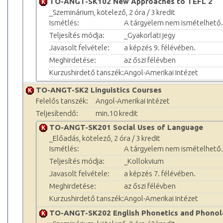
TO-ANGT-SK102 New Approaches to TEFL 2
_Szeminárium, kötelező, 2 óra / 3 kredit
Ismétlés:
A tárgyelem nem ismételhető.
Teljesítés módja:
_Gyakorlati jegy
Javasolt felvétele:
a képzés 9. félévében.
Meghirdetése:
az őszi félévben
Kurzushirdető tanszék:
Angol-Amerikai Intézet
TO-ANGT-SK2 Linguistics Courses
Felelős tanszék:
Angol-Amerikai Intézet
Teljesítendő:
min.10 kredit
TO-ANGT-SK201 Social Uses of Language
_Előadás, kötelező, 2 óra / 3 kredit
Ismétlés:
A tárgyelem nem ismételhető.
Teljesítés módja:
_Kollokvium
Javasolt felvétele:
a képzés 7. félévében.
Meghirdetése:
az őszi félévben
Kurzushirdető tanszék:
Angol-Amerikai Intézet
TO-ANGT-SK202 English Phonetics and Phonol