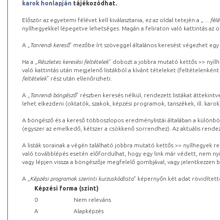
karok honlapján
tájékozódhat.
Először az egyetemi félévet kell kiválasztania, ez az oldal tetején a „
… félé
nyílhegyekkel lépegetve lehetséges. Magán a feliraton való kattintás az old
A „
Tanrendi kereső
” mezőbe írt szöveggel általános keresést végezhet egy
Ha a „
Részletes keresési feltételek
” dobozt a jobbra mutató kettős >> nyílh
való kattintás után megjelenő listákból a kívánt tételeket (feltételenként
feltételek
” rész után ellenőrizheti.
A „
Tanrendi böngésző
” részben keresés nélkül, rendezett listákat áttekin
lehet elkezdeni (oktatók, szakok, képzési programok, tanszékek, ill. karok
A böngésző és a kereső többoszlopos eredménylistái általában a különböz
(egyszer az emelkedő, kétszer a csökkenő sorrendhez). Az aktuális rendez
A listák sorainak a végén található jobbra mutató kettős >> nyílhegyek r
való továbblépés esetén előfordulhat, hogy egy link már védett, nem nyi
vagy lépjen vissza a böngészője megfelelő gombjával, vagy jelentkezzen be
A „
Képzési programok szerinti kurzuskódlista
” képernyőn két adat rövidített
Képzési forma (szint)
0
Nem releváns
A
Alapképzés