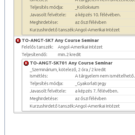
Teljesítés módja:
_Kollokvium
Javasolt felvétele:
a képzés 10. félévében.
Meghirdetése:
az őszi félévben
Kurzushirdető tanszék:
Angol-Amerikai Intézet
TO-ANGT-SK7 Any Course Seminar
Felelős tanszék:
Angol-Amerikai Intézet
Teljesítendő:
min.2 kredit
TO-ANGT-SK701 Any Course Seminar
_Szeminárium, kötelező, 2 óra / 2 kredit
Ismétlés:
A tárgyelem nem ismételhető.
Teljesítés módja:
_Gyakorlati jegy
Javasolt felvétele:
a képzés 7. félévében.
Meghirdetése:
az őszi félévben
Kurzushirdető tanszék:
Angol-Amerikai Intézet