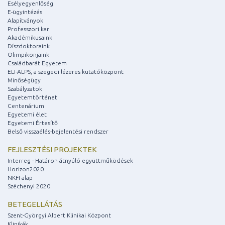
Esélyegyenlőség
E-ügyintézés
Alapítványok
Professzori kar
Akadémikusaink
Díszdoktoraink
Olimpikonjaink
Családbarát Egyetem
ELI-ALPS, a szegedi lézeres kutatóközpont
Minőségügy
Szabályzatok
Egyetemtörténet
Centenárium
Egyetemi élet
Egyetemi Értesítő
Belső visszaélés-bejelentési rendszer
FEJLESZTÉSI PROJEKTEK
Interreg - Határon átnyúló együttműködések
Horizon2020
NKFI alap
Széchenyi 2020
BETEGELLÁTÁS
Szent-Györgyi Albert Klinikai Központ
Klinikák