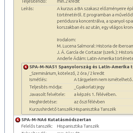
Teljesítendő:
min.2 kredit
Leírás:
A kurzus a BA szakasz előzményeire épít
történetéről. E programban a művelődé
periódusra koncentrálva, a spanyol-spa
korszakban és az után, egy világos krono
Irodalom:
M. Lucena Salmoral: Historia de Iberoamér
J. Á. García de Cortazar (szerk.): Histor
Anderle Ádám: Latin-Amerika története
SPA-M-NA51 Spanyolország és Latin-Amerika 
_Szeminárium, kötelező, 2 óra / 2 kredit
Ismétlés:
A tárgyelem nem ismételhető.
Teljesítés módja:
_Gyakorlati jegy
Javasolt felvétele:
a képzés 1. félévében.
Meghirdetése:
az őszi félévben
Kurzushirdető tanszék:
Hispanisztika Tanszék
SPA-M-NA6 Kutatásmódszertan
Felelős tanszék:
Hispanisztika Tanszék