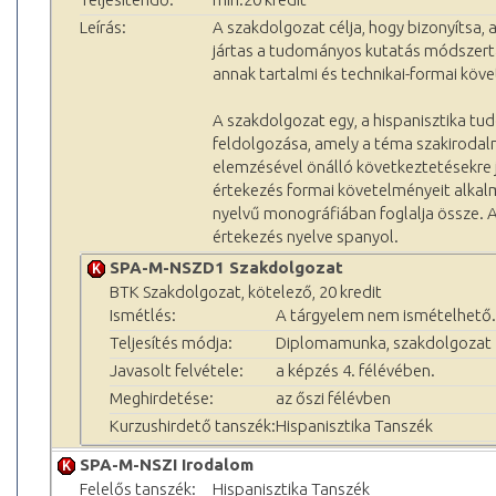
Leírás:
A szakdolgozat célja, hogy bizonyítsa, 
jártas a tudományos kutatás módszert
annak tartalmi és technikai-formai köv
A szakdolgozat egy, a hispanisztika t
feldolgozása, amely a téma szakirodal
elemzésével önálló következtetésekre j
értekezés formai követelményeit alkalm
nyelvű monográfiában foglalja össze. A
értekezés nyelve spanyol.
SPA-M-NSZD1 Szakdolgozat
BTK Szakdolgozat, kötelező, 20 kredit
Ismétlés:
A tárgyelem nem ismételhető.
Teljesítés módja:
Diplomamunka, szakdolgozat
Javasolt felvétele:
a képzés 4. félévében.
Meghirdetése:
az őszi félévben
Kurzushirdető tanszék:
Hispanisztika Tanszék
SPA-M-NSZI Irodalom
Felelős tanszék:
Hispanisztika Tanszék