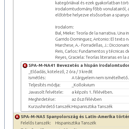
kategóriáival és ezek gyakorlatban tör
irodalomtudomány főbb vonulatairól, a 
előtérbe helyezve elsősorban a spanyol
Irodalom:
Bal, Mieke: Teoría de la narrativa. Una i
Garrido Dominguez, Antonio: El texto na
Marchese, A.- Forradellas, J.: Diccionario
Reis, Carlos: Fundamentos y técnicas del
Reyes, Graciela: Teorías literarias en la
SPA-M-NA41 Bevezetés a hispán irodalomtud
_Előadás, kötelező, 2 óra / 3 kredit
Ismétlés:
A tárgyelem nem ismételhető.
Teljesítés módja:
_Kollokvium
Javasolt felvétele:
a képzés 1. félévében.
Meghirdetése:
az őszi félévben
Kurzushirdető tanszék:
Hispanisztika Tanszék
SPA-M-NA5 Spanyolország és Latin-Amerika törté
Felelős tanszék:
Hispanisztika Tanszék