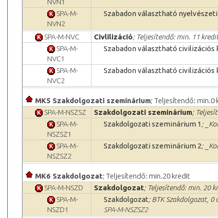
NVN1
SPA-M-
Szabadon választható nyelvészeti
NVN2
SPA-M-NVC
Civlilizáció
; Teljesítendő: min. 11 kredi
SPA-M-
Szabadon választható civilizációs 
NVC1
SPA-M-
Szabadon választható civilizációs 
NVC2
MK5 Szakdolgozati szeminárium
; Teljesítendő: min.0 
SPA-M-NSZSZ
Szakdolgozati szeminárium
; Teljesí
SPA-M-
Szakdolgozati szeminárium 1
; _Ko
NSZSZ1
SPA-M-
Szakdolgozati szeminárium 2
; _Ko
NSZSZ2
MK6 Szakdolgozat
; Teljesítendő: min.20 kredit
SPA-M-NSZD
Szakdolgozat
; Teljesítendő: min. 20 k
SPA-M-
Szakdolgozat
; BTK Szakdolgozat, 0
NSZD1
SPA-M-NSZSZ2