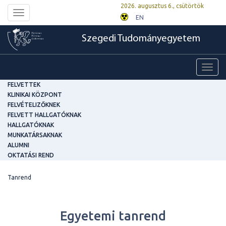
2026. augusztus 6., csütörtök
Toggle
EN
navigation
Szegedi Tudományegyetem
Toggl
navig
FELVETTEK
KLINIKAI KÖZPONT
FELVÉTELIZŐKNEK
FELVETT HALLGATÓKNAK
HALLGATÓKNAK
MUNKATÁRSAKNAK
ALUMNI
OKTATÁSI REND
Tanrend
Egyetemi tanrend