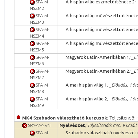
SPA-M-
A hispán világ eszmetörténete 2
;
NSZM2
SPA-M-
A hispán világ művészettörténete
NSZM3
SPA-M-
A hispán világ művészettörténete
NSZM4
SPA-M-
A hispán világ művészettörténete
NSZM5
SPA-M-
Magyarok Latin-Amerikában 1
; _E
NSZM6
SPA-M-
Magyarok Latin-Amerikában 2
; _E
NSZM7
SPA-M-
A mai hispán világ 1
; _Előadás, 1 ór
NSZM8
SPA-M-
A mai hispán világ 2
; _Előadás, 1 ór
NSZM9
MK4 Szabadon választható kurzusok
; Teljesítendő: 
SPA-M-NVN
Nyelvészet
; Teljesítendő: min. 9 kredit
SPA-M-
Szabadon választható nyelvészeti