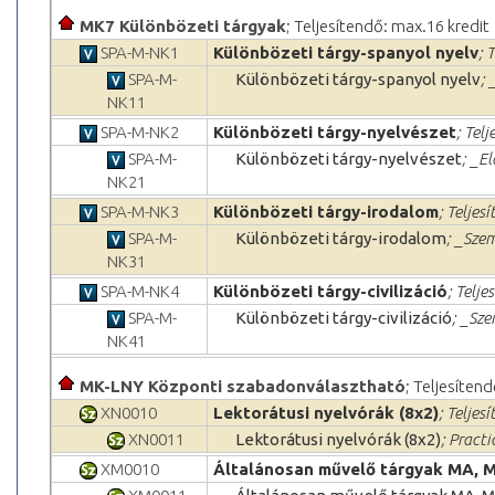
MK7 Különbözeti tárgyak
; Teljesítendő: max.16 kredit
SPA-M-NK1
Különbözeti tárgy-spanyol nyelv
; 
SPA-M-
Különbözeti tárgy-spanyol nyelv
; 
NK11
SPA-M-NK2
Különbözeti tárgy-nyelvészet
; Telj
SPA-M-
Különbözeti tárgy-nyelvészet
; _E
NK21
SPA-M-NK3
Különbözeti tárgy-irodalom
; Teljes
SPA-M-
Különbözeti tárgy-irodalom
; _Sze
NK31
SPA-M-NK4
Különbözeti tárgy-civilizáció
; Telje
SPA-M-
Különbözeti tárgy-civilizáció
; _Sze
NK41
MK-LNY Központi szabadonválasztható
; Teljesítend
XN0010
Lektorátusi nyelvórák (8x2)
; Teljes
XN0011
Lektorátusi nyelvórák (8x2)
; Practi
XM0010
Általánosan művelő tárgyak MA, 