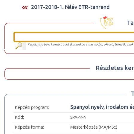
2017-2018-1. félév ETR-tanrend
Ta
Kérjük, írja be a keresett adat (kurzuskód címe, kódja, oktató, tanszék, szak
Részletes ker
Spanyol nyelv, irodalom 
Képzési program:
Kód:
SPA-M-N
Képzési forma:
Mesterképzés (MA/MSc)