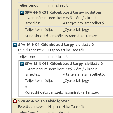
Teljesítendő:
min.2 kredit
SPA-M-NK31 Különbözeti tárgy-irodalom
_Szeminárium, nem kötelező, 2 óra / 2 kredit
Ismétlés:
A tárgyelem ismételhető.
Teljesítés módja:
_Gyakorlati jegy
Kurzushirdető tanszék:
Hispanisztika Tanszék
SPA-M-NK4 Különbözeti tárgy-civilizáció
Felelős tanszék:
Hispanisztika Tanszék
Teljesítendő:
min.2 kredit
SPA-M-NK41 Különbözeti tárgy-civilizáció
_Szeminárium, nem kötelező, 2 óra / 2 kredit
Ismétlés:
A tárgyelem ismételhető.
Teljesítés módja:
_Gyakorlati jegy
0
Kurzushirdető tanszék:
Hispanisztika Tanszék
SPA-M-NSZD Szakdolgozat
Felelős tanszék:
Hispanisztika Tanszék
Teljesítendő:
min.20 kredit