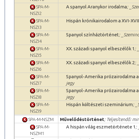
SPA-M-
A spanyol Aranykor irodalma
; _Sze
NSZI2
SPA-M-
Hispán krónikairodalom a XVI-XVII
NSZI3
SPA-M-
Spanyol színháztörténet
; _Szeminá
NSZI4
SPA-M-
XX. századi spanyol elbeszélők 1
; 
NSZI5
SPA-M-
XX. századi spanyol elbeszélők 2
; 
NSZI6
SPA-M-
Spanyol-Amerika prózairodalma a 
NSZI7
jegy
SPA-M-
Spanyol-Amerika prózairodalma a 
NSZI8
jegy
SPA-M-
Hispán költészeti szeminárium
; _
NSZI9
SPA-M-NSZM
Művelődéstörténet
; Teljesítendő: mi
SPA-M-
A hispán világ eszmetörténete 1
;
NSZM1