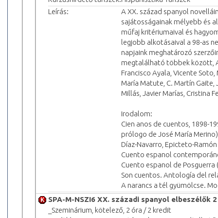
Leírás:
A XX. század spanyol novelláin
sajátosságainak mélyebb és al
műfaj kritériumaival és hagyo
legjobb alkotásaival a 98-as 
napjaink meghatározó szerzőin
megtalálható többek között, A
Francisco Ayala, Vicente Soto,
María Matute, C. Martín Gaite,
Millás, Javier Marías, Cristin
Irodalom:
Cien anos de cuentos, 1898-199
prólogo de José María Merino)
Díaz-Navarro, Epicteto-Ramón G
Cuento espanol contemporáneo 
Cuento espanol de Posguerra (E
Son cuentos. Antología del rel
A narancs a tél gyümölcse. Mo
SPA-M-NSZI6 XX. századi spanyol elbeszélők 2
_Szeminárium, kötelező, 2 óra / 2 kredit