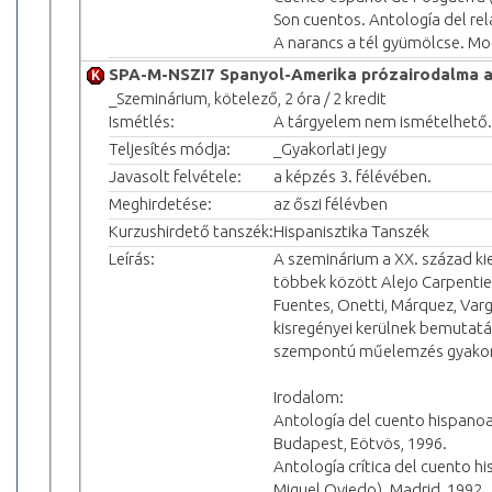
Son cuentos. Antología del rel
A narancs a tél gyümölcse. Mo
SPA-M-NSZI7 Spanyol-Amerika prózairodalma a
_Szeminárium, kötelező, 2 óra / 2 kredit
Ismétlés:
A tárgyelem nem ismételhető.
Teljesítés módja:
_Gyakorlati jegy
Javasolt felvétele:
a képzés 3. félévében.
Meghirdetése:
az őszi félévben
Kurzushirdető tanszék:
Hispanisztika Tanszék
Leírás:
A szeminárium a XX. század kie
többek között Alejo Carpentier
Fuentes, Onetti, Márquez, Varg
kisregényei kerülnek bemutatás
szempontú műelemzés gyakor
Irodalom:
Antología del cuento hispanoam
Budapest, Eötvös, 1996.
Antología crítica del cuento hi
Miguel Oviedo). Madrid, 1992.