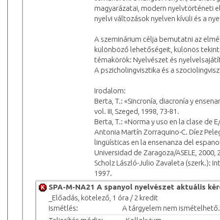
magyarázatai, modern nyelvtörténeti elm
nyelvi változások nyelven kívüli és a ny
A szeminárium célja bemutatni az elmé
különböző lehetőségeit, különös tekint
témakörök: Nyelvészet és nyelvelsajátít
A pszicholingvisztika és a szociolingviszt
Irodalom:
Berta, T.: «Sincronía, diacronía y ens
vol. III, Szeged, 1998, 73-81.
Berta, T.: «Norma y uso en la clase de E
Antonia Martín Zorraquino-C. Díez Peleg
lingüísticas en la ensenanza del espano
Universidad de Zaragoza/ASELE, 2000, 
Scholz László-Julio Zavaleta (szerk.): I
1997.
SPA-M-NA21 A spanyol nyelvészet aktuális kér
_Előadás, kötelező, 1 óra / 2 kredit
Ismétlés:
A tárgyelem nem ismételhető.