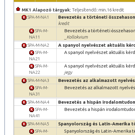
MK1 Alapozó tárgyak
; Teljesítendő: min.16 kredit
SPA-M-NA1
Bevezetés a történeti összehason
kredit
SPA-M-
Bevezetés a történeti összehason
NA11
_Kollokvium
SPA-M-NA2
A spanyol nyelvészet aktuális kér
SPA-M-
A spanyol nyelvészet aktuális kér
NA21
SPA-M-
A spanyol nyelvészet aktuális ké
NA22
jegy
SPA-M-NA3
Bevezetés az alkalmazott nyelvé
SPA-M-
Bevezetés az alkalmazott nyelvé
NA31
SPA-M-NA4
Bevezetés a hispán irodalomtudo
SPA-M-
Bevezetés a hispán irodalomtud
NA41
SPA-M-NA5
Spanyolország és Latin-Amerika t
SPA-M-
Spanyolország és Latin-Amerika 