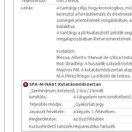
Teljesítendő:
min.2 kredit
Leírás:
A tantárgy célja, hogy kronologikus, m
keresztül a forráselemzés és értelmezés
szövegek jelentésének vizsgálatában, 
kialakítsa.
A tantárgy a jól kiválasztott példák se
megalapozásában illetve ismereteinek e
Irodalom:
Blecua, Alberto: Manual de crítica textu
Bob Stradling: A huszadik századi tört
Majoros Pál: A kutatásmódszertan alapj
M.A.Pérez Priego: La edición de textos
SPA-M-NA61 Kutatásmódszertan
_Szeminárium, kötelező, 2 óra / 2 kredit
Ismétlés:
A tárgyelem nem ismételhető.
Teljesítés módja:
_Gyakorlati jegy
Javasolt felvétele:
a képzés 1. félévében.
Meghirdetése:
az őszi félévben
Kurzushirdető tanszék:
Hispanisztika Tanszék