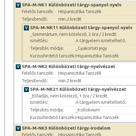
SPA-M-NK1 Különbözeti tárgy-spanyol nyelv
Felelős tanszék:
Hispanisztika Tanszék
Teljesítendő:
min.2 kredit
SPA-M-NK11 Különbözeti tárgy-spanyol nyelv
_Szeminárium, nem kötelező, 2 óra / 2 kredit
Ismétlés:
A tárgyelem ismételhető.
Teljesítés módja:
_Gyakorlati jegy
Kurzushirdető tanszék:
Hispanisztika Tanszék
SPA-M-NK2 Különbözeti tárgy-nyelvészet
Felelős tanszék:
Hispanisztika Tanszék
Teljesítendő:
min.2 kredit
SPA-M-NK21 Különbözeti tárgy-nyelvészet
_Előadás, nem kötelező, 1 óra / 2 kredit
Ismétlés:
A tárgyelem ismételhető.
Teljesítés módja:
_Kollokvium
Kurzushirdető tanszék:
Hispanisztika Tanszék
SPA-M-NK3 Különbözeti tárgy-irodalom
Felelős tanszék:
Hispanisztika Tanszék