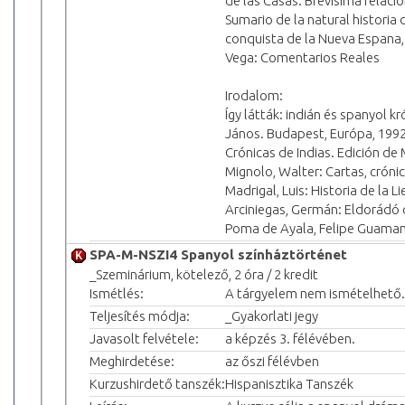
de las Casas: Brevísima relaci
Sumario de la natural historia d
conquista de la Nueva Espana, P
Vega: Comentarios Reales
Irodalom:
Így látták: indián és spanyol k
János. Budapest, Európa, 1992
Crónicas de Indias. Edición de
Mignolo, Walter: Cartas, crónic
Madrigal, Luis: Historia de la 
Arciniegas, Germán: Eldorádó 
Poma de Ayala, Felipe Guaman:
SPA-M-NSZI4 Spanyol színháztörténet
_Szeminárium, kötelező, 2 óra / 2 kredit
Ismétlés:
A tárgyelem nem ismételhető.
Teljesítés módja:
_Gyakorlati jegy
Javasolt felvétele:
a képzés 3. félévében.
Meghirdetése:
az őszi félévben
Kurzushirdető tanszék:
Hispanisztika Tanszék