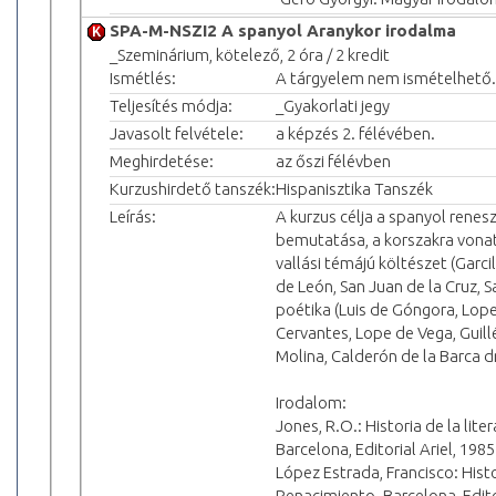
SPA-M-NSZI2 A spanyol Aranykor irodalma
_Szeminárium, kötelező, 2 óra / 2 kredit
Ismétlés:
A tárgyelem nem ismételhető.
Teljesítés módja:
_Gyakorlati jegy
Javasolt felvétele:
a képzés 2. félévében.
Meghirdetése:
az őszi félévben
Kurzushirdető tanszék:
Hispanisztika Tanszék
Leírás:
A kurzus célja a spanyol renes
bemutatása, a korszakra vonat
vallási témájú költészet (Garc
de León, San Juan de la Cruz,
poétika (Luis de Góngora, Lop
Cervantes, Lope de Vega, Guill
Molina, Calderón de la Barca d
Irodalom:
Jones, R.O.: Historia de la lite
Barcelona, Editorial Ariel, 1985
López Estrada, Francisco: Histor
Renacimiento. Barcelona, Editor