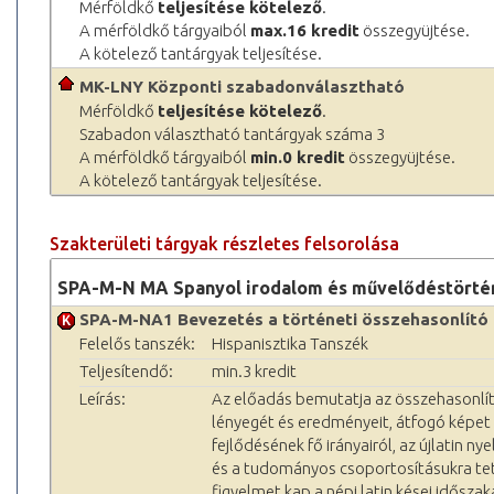
Mérföldkő
teljesítése kötelező
.
A mérföldkő tárgyaiból
max.16 kredit
összegyüjtése.
A kötelező tantárgyak teljesítése.
MK-LNY Központi szabadonválasztható
Mérföldkő
teljesítése kötelező
.
Szabadon választható tantárgyak száma 3
A mérföldkő tárgyaiból
min.0 kredit
összegyüjtése.
A kötelező tantárgyak teljesítése.
Szakterületi tárgyak részletes felsorolása
SPA-M-N MA Spanyol irodalom és művelődéstörtén
SPA-M-NA1 Bevezetés a történeti összehasonlító 
Felelős tanszék:
Hispanisztika Tanszék
Teljesítendő:
min.3 kredit
Leírás:
Az előadás bemutatja az összehasonlít
lényegét és eredményeit, átfogó képet n
fejlődésének fő irányairól, az újlatin n
és a tudományos csoportosításukra tet
figyelmet kap a népi latin kései idősz