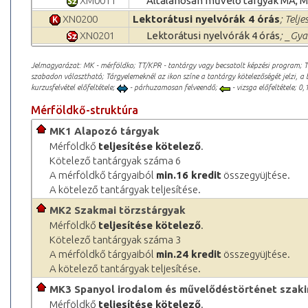
XM0011
Általánosan művelő tárgyak MA, 
XN0200
Lektorátusi nyelvórák 4 órás
; Telje
XN0201
Lektorátusi nyelvórák 4 órás
; _Gya
Jelmagyarázat: MK - mérföldko; TT/KPR - tantárgy vagy becsatolt képzési program; 
szabadon választható; Tárgyelemeknél az ikon színe a tantárgy kötelezőségét jelzi, a 
kurzusfelvétel előfeltétele;
- párhuzamosan felveendő;
- vizsga előfeltétele; 0,1
Mérföldkő-struktúra
MK1 Alapozó tárgyak
Mérföldkő
teljesítése kötelező
.
Kötelező tantárgyak száma 6
A mérföldkő tárgyaiból
min.16 kredit
összegyüjtése.
A kötelező tantárgyak teljesítése.
MK2 Szakmai törzstárgyak
Mérföldkő
teljesítése kötelező
.
Kötelező tantárgyak száma 3
A mérföldkő tárgyaiból
min.24 kredit
összegyüjtése.
A kötelező tantárgyak teljesítése.
MK3 Spanyol irodalom és művelődéstörténet szaki
Mérföldkő
teljesítése kötelező
.