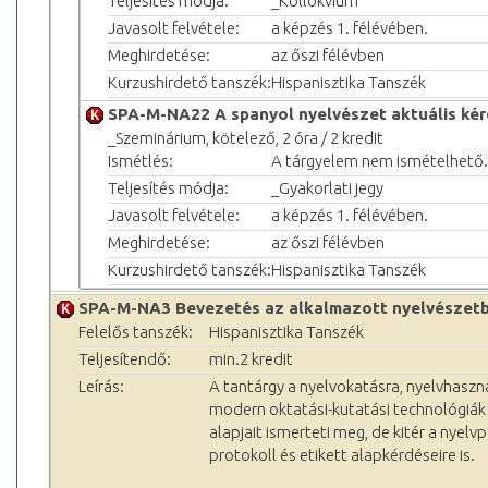
Teljesítés módja:
_Kollokvium
Javasolt felvétele:
a képzés 1. félévében.
Meghirdetése:
az őszi félévben
Kurzushirdető tanszék:
Hispanisztika Tanszék
SPA-M-NA22 A spanyol nyelvészet aktuális kér
_Szeminárium, kötelező, 2 óra / 2 kredit
Ismétlés:
A tárgyelem nem ismételhető.
Teljesítés módja:
_Gyakorlati jegy
Javasolt felvétele:
a képzés 1. félévében.
Meghirdetése:
az őszi félévben
Kurzushirdető tanszék:
Hispanisztika Tanszék
SPA-M-NA3 Bevezetés az alkalmazott nyelvészet
Felelős tanszék:
Hispanisztika Tanszék
Teljesítendő:
min.2 kredit
Leírás:
A tantárgy a nyelvokatásra, nyelvhaszná
modern oktatási-kutatási technológiák 
alapjait ismerteti meg, de kitér a nyelvpol
protokoll és etikett alapkérdéseire is.