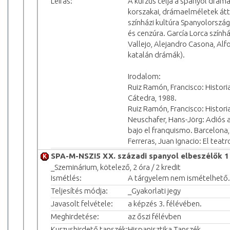
Leírás:
A kurzus célja a spanyol drá
korszakai, drámaelméletek átt
színházi kultúra Spanyolország
és cenzúra. García Lorca szín
Vallejo, Alejandro Casona, Alf
katalán drámák).
Irodalom:
Ruiz Ramón, Francisco: Histori
Cátedra, 1988.
Ruiz Ramón, Francisco: Historia
Neuschafer, Hans-Jörg: Adiós a 
bajo el franquismo. Barcelona
Ferreras, Juan Ignacio: El teat
SPA-M-NSZI5 XX. századi spanyol elbeszélők 1
_Szeminárium, kötelező, 2 óra / 2 kredit
Ismétlés:
A tárgyelem nem ismételhető.
Teljesítés módja:
_Gyakorlati jegy
Javasolt felvétele:
a képzés 3. félévében.
Meghirdetése:
az őszi félévben
Kurzushirdető tanszék:
Hispanisztika Tanszék