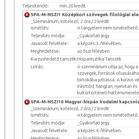
Teljesítendő:
min.20 kredit
SPA-M-NSZI1 Középkori szövegek filológiai el
_Szeminárium, kötelező, 2 óra / 2 kredit
Ismétlés:
A tárgyelem nem ismételhető.
Teljesítés módja:
_Gyakorlati jegy
Javasolt felvétele:
a képzés 3. félévében.
Meghirdetése:
az őszi félévben
Kurzushirdető tanszék:
Hispanisztika Tanszék
Leírás:
A szeminárium célja az, hogy a
szövegek, források olvasásáh
birtokába juttassa. A kurzus 
írásmód, hangtan, nyelvtan és 
kultúrtörténeti háttérismeretek
SPA-M-NSZI10 Magyar-hispán irodalmi kapcsol
_Szeminárium, kötelező, 2 óra / 2 kredit
Ismétlés:
A tárgyelem nem ismételhető.
Teljesítés módja:
_Gyakorlati jegy
Javasolt felvétele:
a képzés 4. félévében.
Meghirdetése:
az őszi félévben