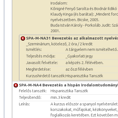
Irodalom:
Kőnigné Fenyő Sarolta és Bodnár Ildikó (
Klaudy Kinga (és barátai): „Mindent for
nyelvészetben. Bicske, 2005.
Buda István Károly - Porkoláb Judit: Sz
2001.
SPA-M-NA31 Bevezetés az alkalmazott nyelvé
_Szeminárium, kötelező, 2 óra / 2 kredit
Ismétlés:
A tárgyelem nem ismételhető.
Teljesítés módja:
_Gyakorlati jegy
Javasolt felvétele:
a képzés 2. félévében.
Meghirdetése:
az őszi félévben
Kurzushirdető tanszék:
Hispanisztika Tanszék
SPA-M-NA4 Bevezetés a hispán irodalomtudomány
Felelős tanszék:
Hispanisztika Tanszék
Teljesítendő:
min.3 kredit
Leírás:
A kurzus először a spanyol nyelvterüle
korszakokat, műfajokat, kézikönyveket, 
foglalkozás keretében. Ezt követően 