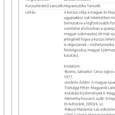
Kurzushirdető tanszék:
Hispanisztika Tanszék
Leírás:
A kurzus célja a magyar és his
ugyanakkor sok tekintetben mé
bemutatva a legfontosabb forr
szentelve elsősorban a spanyol
magyar származású de már spa
jellegénél fogva a kurzus lehe
is végezzenek – műhelymunka k
feldolgozása, magyar származá
kutatás).
Irodalom:
-Bueno, Salvador: Cinco siglos
1977.
-Anderle Ádám: A magyar-span
-Torbágyi Péter: Magyarok Lat
-Kutatási Közlemények II. Magy
-Némethy Kesserű Judit: Emigr
és kultúránk, 2003/4. sz.
-Rákosi Marianna: Las edicione
-Géró Györgyi: Magyar irodalo