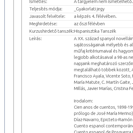
Ismétlés:
A tárgyelem nem ismételhető.
Teljesítés módja:
_Gyakorlati jegy
Javasolt felvétele:
a képzés 4. félévében.
Meghirdetése:
az őszi félévben
Kurzushirdető tanszék:
Hispanisztika Tanszék
Leírás:
A XX. század spanyol novelláin
sajátosságainak mélyebb és al
műfaj kritériumaival és hagyo
legjobb alkotásaival a 98-as 
napjaink meghatározó szerzőin
megtalálható többek között, A
Francisco Ayala, Vicente Soto,
María Matute, C. Martín Gaite,
Millás, Javier Marías, Cristin
Irodalom:
Cien anos de cuentos, 1898-199
prólogo de José María Merino)
Díaz-Navarro, Epicteto-Ramón G
Cuento espanol contemporáneo 
Cuento espanol de Posguerra (E