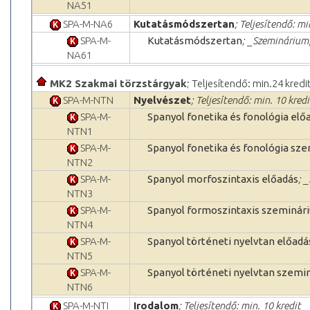
NA51
SPA-M-NA6
Kutatásmódszertan
; Teljesítendő: mi
SPA-M-
Kutatásmódszertan
; _Szeminárium,
NA61
MK2 Szakmai törzstárgyak
; Teljesítendő: min.24 kredi
SPA-M-NTN
Nyelvészet
; Teljesítendő: min. 10 kredi
SPA-M-
Spanyol fonetika és fonológia elő
NTN1
SPA-M-
Spanyol fonetika és fonológia sz
NTN2
SPA-M-
Spanyol morfoszintaxis előadás
; 
NTN3
SPA-M-
Spanyol formoszintaxis szeminár
NTN4
SPA-M-
Spanyol történeti nyelvtan előadá
NTN5
SPA-M-
Spanyol történeti nyelvtan szemi
NTN6
SPA-M-NTI
Irodalom
; Teljesítendő: min. 10 kredit