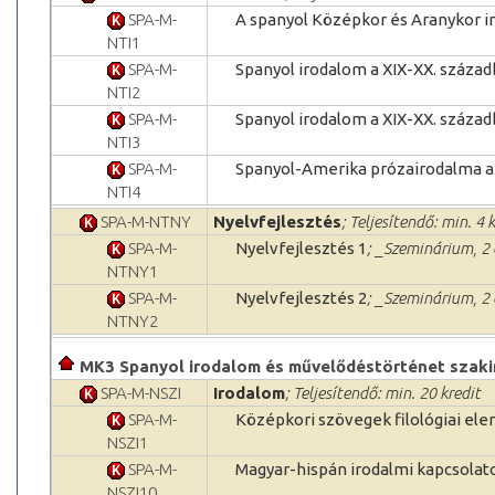
SPA-M-
A spanyol Középkor és Aranykor i
NTI1
SPA-M-
Spanyol irodalom a XIX-XX. század
NTI2
SPA-M-
Spanyol irodalom a XIX-XX. század
NTI3
SPA-M-
Spanyol-Amerika prózairodalma a
NTI4
SPA-M-NTNY
Nyelvfejlesztés
; Teljesítendő: min. 4 
SPA-M-
Nyelvfejlesztés 1
; _Szeminárium, 2 
NTNY1
SPA-M-
Nyelvfejlesztés 2
; _Szeminárium, 2 
NTNY2
MK3 Spanyol irodalom és művelődéstörténet szaki
SPA-M-NSZI
Irodalom
; Teljesítendő: min. 20 kredit
SPA-M-
Középkori szövegek filológiai el
NSZI1
SPA-M-
Magyar-hispán irodalmi kapcsolat
NSZI10