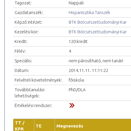
Tagozat:
Nappali
Gazdatanszék:
Hispanisztika Tanszék
Képző intézet:
BTK Bölcsészettudományi Kar
Kezelési kör:
BTK Bölcsészettudományi Kar
Kredit:
120 kredit
Félév:
4
Speciális:
nem párosítható, nem tanári
Dátum:
2014.11.11. 11:11:22
Felvételi követelmények:
főiskola
Továbbtanulási
PhD/DLA
lehetõségek:
Értékelési rendszer:
TT /
TE
Megnevezés
KPR