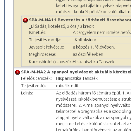
keleti és nyugati újlatin nyelvek alapv
módszer konkrét példákon való alkalm
SPA-M-NA11 Bevezetés a történeti összehason
_Előadás, kötelező, 2 óra / 3 kredit
Ismétlés:
A tárgyelem nem ismételhető.
Teljesítés módja:
_Kollokvium
Javasolt felvétele:
a képzés 1. félévében.
Meghirdetése:
az őszi félévben
Kurzushirdető tanszék:
Hispanisztika Tanszék
SPA-M-NA2 A spanyol nyelvészet aktuális kérdése
Felelős tanszék:
Hispanisztika Tanszék
Teljesítendő:
min.4 kredit
Leírás:
Az előadás három fő témára épül. 1. A
nyelvészeti iskolák bemutatása; a struk
módszerei. 2. A mai spanyol nyelvválto
tekintettel a pragmatika és a szociolin
alapjai; nyelvi változók a mai spanyol
megismertetése, különös tekintettel a 
témakörök: a hangtörvények, az analógi