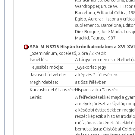
Wardropper, Bruce W.: Historia 
Barcelona, Editorial Crítica, 19
Egido, Aurora: Historia y crític
suplemento. Barcelona, Editoria
Díez Borque, José María: Los g
Madrid, Taurus, 1987.
SPA-M-NSZI3 Hispán krónikairodalom a XVI-XVI
_Szeminárium, kötelező, 2 óra / 2 kredit
Ismétlés:
A tárgyelem nem ismételhető.
Teljesítés módja:
_Gyakorlati jegy
Javasolt felvétele:
a képzés 2. félévében.
Meghirdetése:
az őszi félévben
Kurzushirdető tanszék:
Hispanisztika Tanszék
Leírás:
A felfedezésekkel majd a gyar
amelyek jórészt az Újvilág meg
a későbbi évtizedekben megjel
részét képezik a hispán iroda
műfajának történeti áttekinté
bemutatásra: Cristóbal Colón: