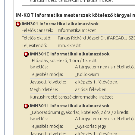
Kurzushirdető tanszék:
Informatikai Intézet
IM-KOT Informatika mesterszak kötelező tárgyai 
IMN301 Informatikai alkalmazások
Felelős tanszék:
Informatikai Intézet
Felelős oktató:
Farkas Richárd József Dr. (FAREAD.J.SZ
Teljesítendő:
min.3 kredit
IMN301E Informatikai alkalmazások
_Előadás, kötelező, 1 óra / 1 kredit
Ismétlés:
A tárgyelem nem ismételhető.
Teljesítés módja:
_Kollokvium
Javasolt felvétele:
a képzés 1. félévében.
Meghirdetése:
az őszi félévben
Kurzushirdető tanszék:
Informatikai Intézet
IMN301L Informatikai alkalmazások
_Laboratóriumi gyakorlat, kötelező, 2 óra / 2 kredit
Ismétlés:
A tárgyelem nem ismételhető.
Teljesítés módja:
_Gyakorlati jegy
Javasolt felvétele:
a képzés 1. félévében.