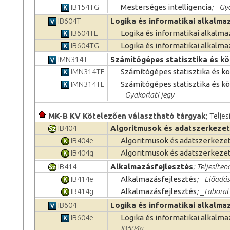
IB154TG
Mesterséges intelligencia
; _Gy
IB604T
Logika és informatikai alkalma
IB604TE
Logika és informatikai alkalma
IB604TG
Logika és informatikai alkalma
IMN314T
Számítógépes statisztika és kö
IMN314TE
Számítógépes statisztika és k
IMN314TL
Számítógépes statisztika és k
_Gyakorlati jegy
MK-B KV Kötelezően választható tárgyak
; Telje
IB404
Algoritmusok és adatszerkezete
IB404e
Algoritmusok és adatszerkezete
IB404g
Algoritmusok és adatszerkezete
IB414
Alkalmazásfejlesztés
; Teljesíten
IB414e
Alkalmazásfejlesztés
; _Előadás
IB414g
Alkalmazásfejlesztés
; _Laborat
IB604
Logika és informatikai alkalma
IB604e
Logika és informatikai alkalma
IB604g