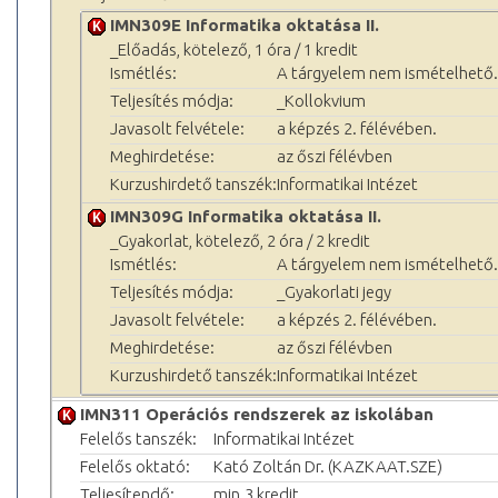
IMN309E Informatika oktatása II.
_Előadás, kötelező, 1 óra / 1 kredit
Ismétlés:
A tárgyelem nem ismételhető.
Teljesítés módja:
_Kollokvium
Javasolt felvétele:
a képzés 2. félévében.
Meghirdetése:
az őszi félévben
Kurzushirdető tanszék:
Informatikai Intézet
IMN309G Informatika oktatása II.
_Gyakorlat, kötelező, 2 óra / 2 kredit
Ismétlés:
A tárgyelem nem ismételhető.
Teljesítés módja:
_Gyakorlati jegy
Javasolt felvétele:
a képzés 2. félévében.
Meghirdetése:
az őszi félévben
Kurzushirdető tanszék:
Informatikai Intézet
IMN311 Operációs rendszerek az iskolában
Felelős tanszék:
Informatikai Intézet
Felelős oktató:
Kató Zoltán Dr. (KAZKAAT.SZE)
Teljesítendő:
min.3 kredit