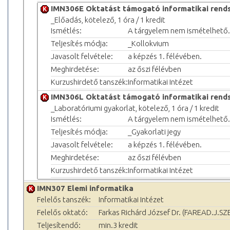
IMN306E Oktatást támogató informatikai rend
_Előadás, kötelező, 1 óra / 1 kredit
Ismétlés:
A tárgyelem nem ismételhető.
Teljesítés módja:
_Kollokvium
Javasolt felvétele:
a képzés 1. félévében.
Meghirdetése:
az őszi félévben
Kurzushirdető tanszék:
Informatikai Intézet
IMN306L Oktatást támogató informatikai rend
_Laboratóriumi gyakorlat, kötelező, 1 óra / 1 kredit
Ismétlés:
A tárgyelem nem ismételhető.
Teljesítés módja:
_Gyakorlati jegy
Javasolt felvétele:
a képzés 1. félévében.
Meghirdetése:
az őszi félévben
Kurzushirdető tanszék:
Informatikai Intézet
IMN307 Elemi informatika
Felelős tanszék:
Informatikai Intézet
Felelős oktató:
Farkas Richárd József Dr. (FAREAD.J.SZ
Teljesítendő:
min.3 kredit