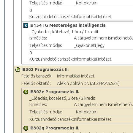
Teljesítés módja:
_Kollokvium
0
Kurzushirdető tanszék:
Informatikai Intézet
IB154TG Mesterséges intelligencia
_Gyakorlat, kötelező, 1 óra / 1 kredit
Ismétlés:
A tárgyelem nem ismételhető.
Teljesítés módja:
_Gyakorlati jegy
0
Kurzushirdető tanszék:
Informatikai Intézet
IB302 Programozás II.
Felelős tanszék:
Informatikai Intézet
Felelős oktató:
Alexin Zoltán Dr. (ALZHAAS.SZE)
IB302e Programozás II.
_Előadás, kötelező, 2 óra / 2 kredit
Ismétlés:
A tárgyelem nem ismételhető.
Teljesítés módja:
_Kollokvium
Kurzushirdető tanszék:
Informatikai Intézet
IB302g Programozás II.