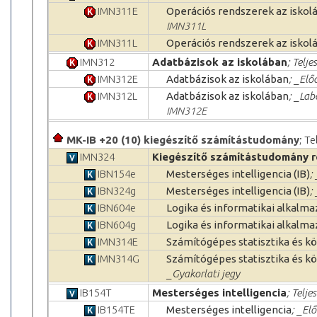
IMN311E
Operációs rendszerek az iskol
IMN311L
IMN311L
Operációs rendszerek az iskol
IMN312
Adatbázisok az iskolában
; Telje
IMN312E
Adatbázisok az iskolában
; _Elő
IMN312L
Adatbázisok az iskolában
; _Lab
IMN312E
MK-IB +20 (10) kiegészítő számítástudomány
; T
IMN324
Kiegészítő számítástudomány r
IBN154e
Mesterséges intelligencia (IB)
;
IBN324g
Mesterséges intelligencia (IB)
;
IBN604e
Logika és informatikai alkalmaz
IBN604g
Logika és informatikai alkalmaz
IMN314E
Számítógépes statisztika és kö
IMN314G
Számítógépes statisztika és k
_Gyakorlati jegy
IB154T
Mesterséges intelligencia
; Telje
IB154TE
Mesterséges intelligencia
; _El