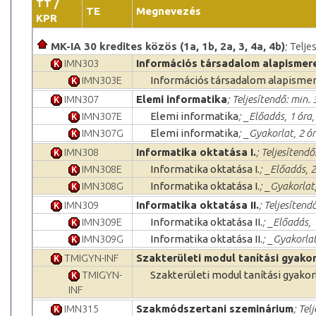
TT /
TE
Megnevezés
KPR
MK-IA 30 kredites közös (1a, 1b, 2a, 3, 4a, 4b)
; Telj
IMN303
Információs társadalom alapismer
IMN303E
Információs társadalom alapisme
IMN307
Elemi informatika
; Teljesítendő: min. 
IMN307E
Elemi informatika
; _Előadás, 1 óra
IMN307G
Elemi informatika
; _Gyakorlat, 2 ó
IMN308
Informatika oktatása I.
; Teljesítendő
IMN308E
Informatika oktatása I.
; _Előadás, 
IMN308G
Informatika oktatása I.
; _Gyakorlat
IMN309
Informatika oktatása II.
; Teljesítend
IMN309E
Informatika oktatása II.
; _Előadás, 
IMN309G
Informatika oktatása II.
; _Gyakorlat
TMIGYN-INF
Szakterületi modul tanítási gyakor
TMIGYN-
Szakterületi modul tanítási gyakor
INF
IMN315
Szakmódszertani szeminárium
; Tel