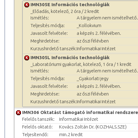
IMN305E Információs technológiák
_Előadás, kötelező, 2 óra / 2 kredit
Ismétlés:
A tárgyelem nem ismételhető.
Teljesítés módja:
_Kollokvium
Javasolt felvétele:
a képzés 2. félévében.
Meghirdetése:
az őszi félévben
Kurzushirdető tanszék:
Informatikai Intézet
IMN305L Információs technológiák
_Laboratóriumi gyakorlat, kötelező, 1 óra / 1 kredit
Ismétlés:
A tárgyelem nem ismételhető.
Teljesítés módja:
_Gyakorlati jegy
Javasolt felvétele:
a képzés 2. félévében.
Meghirdetése:
az őszi félévben
Kurzushirdető tanszék:
Informatikai Intézet
IMN306 Oktatást támogató informatikai rendszer
Felelős tanszék:
Informatikai Intézet
Felelős oktató:
Kovács Zoltán Dr. (KOZHALS.SZE)
Teljesítendő:
min.2 kredit