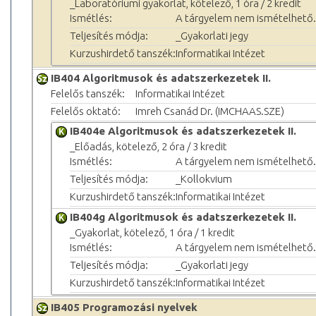
_Laboratóriumi gyakorlat, kötelező, 1 óra / 2 kredit
Ismétlés:
A tárgyelem nem ismételhető.
Teljesítés módja:
_Gyakorlati jegy
Kurzushirdető tanszék:
Informatikai Intézet
IB404 Algoritmusok és adatszerkezetek II.
Felelős tanszék:
Informatikai Intézet
Felelős oktató:
Imreh Csanád Dr. (IMCHAAS.SZE)
IB404e Algoritmusok és adatszerkezetek II.
_Előadás, kötelező, 2 óra / 3 kredit
Ismétlés:
A tárgyelem nem ismételhető.
Teljesítés módja:
_Kollokvium
Kurzushirdető tanszék:
Informatikai Intézet
IB404g Algoritmusok és adatszerkezetek II.
_Gyakorlat, kötelező, 1 óra / 1 kredit
Ismétlés:
A tárgyelem nem ismételhető.
Teljesítés módja:
_Gyakorlati jegy
Kurzushirdető tanszék:
Informatikai Intézet
IB405 Programozási nyelvek