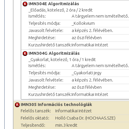
IMN304E Algoritmizálás
_Előadás, kötelező, 2 óra / 2 kredit
Ismétlés:
A tárgyelem nem ismételhető.
Teljesítés módja:
_Kollokvium
Javasolt felvétele:
a képzés 2. félévében.
Meghirdetése:
az őszi félévben
Kurzushirdető tanszék:
Informatikai Intézet
IMN304G Algoritmizálás
_Gyakorlat, kötelező, 1 óra / 1 kredit
Ismétlés:
A tárgyelem nem ismételhető.
Teljesítés módja:
_Gyakorlati jegy
Javasolt felvétele:
a képzés 2. félévében.
Meghirdetése:
az őszi félévben
Kurzushirdető tanszék:
Informatikai Intézet
IMN305 Információs technológiák
Felelős tanszék:
Informatikai Intézet
Felelős oktató:
Holló Csaba Dr. (HOCHAAS.SZE)
Teljesítendő:
min.3 kredit