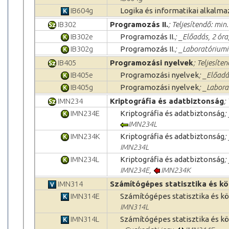
IB604g
Logika és informatikai alkalma
IB302
Programozás II.
; Teljesítendő: min.
IB302e
Programozás II.
; _Előadás, 2 ór
IB302g
Programozás II.
; _Laboratóriumi
IB405
Programozási nyelvek
; Teljesíten
IB405e
Programozási nyelvek
; _Előadá
IB405g
Programozási nyelvek
; _Labora
IMN234
Kriptográfia és adatbiztonság
;
IMN234E
Kriptográfia és adatbiztonság
;
IMN234L
IMN234K
Kriptográfia és adatbiztonság
;
IMN234L
IMN234L
Kriptográfia és adatbiztonság
;
IMN234E
,
IMN234K
IMN314
Számítógépes statisztika és kö
IMN314E
Számítógépes statisztika és k
IMN314L
IMN314L
Számítógépes statisztika és k