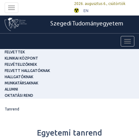
2026. augusztus 6., csütörtök
Toggle
EN
navigation
Szegedi Tudományegyetem
Toggl
navig
FELVETTEK
KLINIKAI KÖZPONT
FELVÉTELIZŐKNEK
FELVETT HALLGATÓKNAK
HALLGATÓKNAK
MUNKATÁRSAKNAK
ALUMNI
OKTATÁSI REND
Tanrend
Egyetemi tanrend