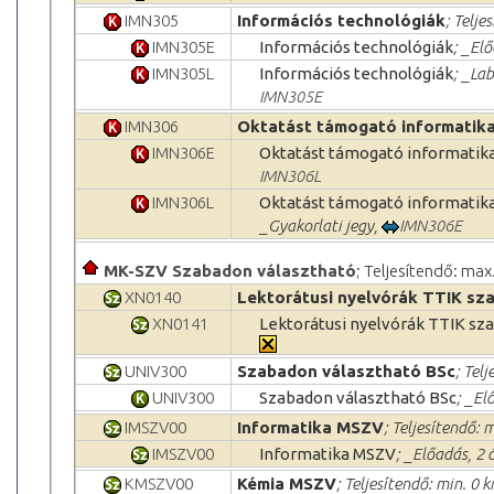
IMN305
Információs technológiák
; Telje
IMN305E
Információs technológiák
; _El
IMN305L
Információs technológiák
; _La
IMN305E
IMN306
Oktatást támogató informatika
IMN306E
Oktatást támogató informatik
IMN306L
IMN306L
Oktatást támogató informatik
_Gyakorlati jegy,
IMN306E
MK-SZV Szabadon választható
; Teljesítendő: max
XN0140
Lektorátusi nyelvórák TTIK sza
XN0141
Lektorátusi nyelvórák TTIK sza
UNIV300
Szabadon választható BSc
; Telj
UNIV300
Szabadon választható BSc
; _El
IMSZV00
Informatika MSZV
; Teljesítendő: m
IMSZV00
Informatika MSZV
; _Előadás, 2 
KMSZV00
Kémia MSZV
; Teljesítendő: min. 0 k