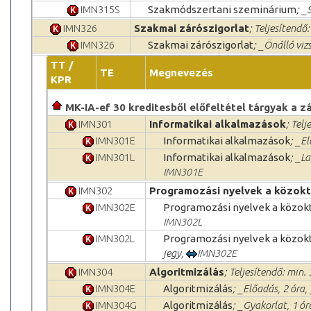
IMN315S
Szakmódszertani szeminárium
; _
IMN326
Szakmai zárószigorlat
; Teljesítendő:
IMN326
Szakmai zárószigorlat
; _Önálló viz
TT /
TE
Megnevezés
KPR
MK-IA-ef 30 kreditesből előfeltétel tárgyak a 
IMN301
Informatikai alkalmazások
; Telj
IMN301E
Informatikai alkalmazások
; _E
IMN301L
Informatikai alkalmazások
; _L
IMN301E
IMN302
Programozási nyelvek a közok
IMN302E
Programozási nyelvek a közok
IMN302L
IMN302L
Programozási nyelvek a közok
jegy,
IMN302E
IMN304
Algoritmizálás
; Teljesítendő: min. 
IMN304E
Algoritmizálás
; _Előadás, 2 óra
IMN304G
Algoritmizálás
; _Gyakorlat, 1 ór