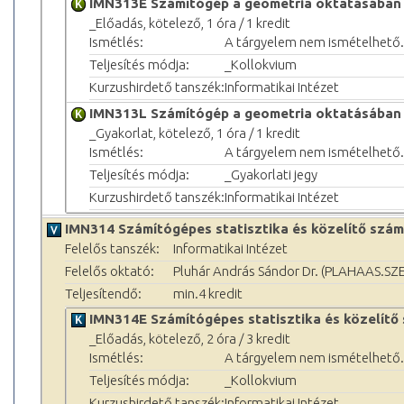
IMN313E Számítógép a geometria oktatásában
_Előadás, kötelező, 1 óra / 1 kredit
Ismétlés:
A tárgyelem nem ismételhető.
Teljesítés módja:
_Kollokvium
Kurzushirdető tanszék:
Informatikai Intézet
IMN313L Számítógép a geometria oktatásában
_Gyakorlat, kötelező, 1 óra / 1 kredit
Ismétlés:
A tárgyelem nem ismételhető.
Teljesítés módja:
_Gyakorlati jegy
Kurzushirdető tanszék:
Informatikai Intézet
IMN314 Számítógépes statisztika és közelítő szám
Felelős tanszék:
Informatikai Intézet
Felelős oktató:
Pluhár András Sándor Dr. (PLAHAAS.SZ
Teljesítendő:
min.4 kredit
IMN314E Számítógépes statisztika és közelítő
_Előadás, kötelező, 2 óra / 3 kredit
Ismétlés:
A tárgyelem nem ismételhető.
Teljesítés módja:
_Kollokvium
Kurzushirdető tanszék:
Informatikai Intézet