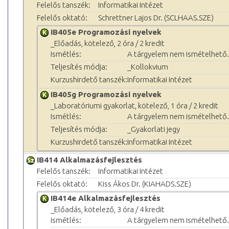
Felelős tanszék:
Informatikai Intézet
Felelős oktató:
Schrettner Lajos Dr. (SCLHAAS.SZE)
IB405e Programozási nyelvek
_Előadás, kötelező, 2 óra / 2 kredit
Ismétlés:
A tárgyelem nem ismételhető.
Teljesítés módja:
_Kollokvium
Kurzushirdető tanszék:
Informatikai Intézet
IB405g Programozási nyelvek
_Laboratóriumi gyakorlat, kötelező, 1 óra / 2 kredit
Ismétlés:
A tárgyelem nem ismételhető.
Teljesítés módja:
_Gyakorlati jegy
Kurzushirdető tanszék:
Informatikai Intézet
IB414 Alkalmazásfejlesztés
Felelős tanszék:
Informatikai Intézet
Felelős oktató:
Kiss Ákos Dr. (KIAHADS.SZE)
IB414e Alkalmazásfejlesztés
_Előadás, kötelező, 3 óra / 4 kredit
Ismétlés:
A tárgyelem nem ismételhető.