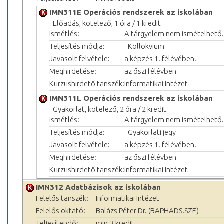
IMN311E Operációs rendszerek az iskolában
_Előadás, kötelező, 1 óra / 1 kredit
Ismétlés:
A tárgyelem nem ismételhető.
Teljesítés módja:
_Kollokvium
Javasolt felvétele:
a képzés 1. félévében.
Meghirdetése:
az őszi félévben
Kurzushirdető tanszék:
Informatikai Intézet
IMN311L Operációs rendszerek az iskolában
_Gyakorlat, kötelező, 2 óra / 2 kredit
Ismétlés:
A tárgyelem nem ismételhető.
Teljesítés módja:
_Gyakorlati jegy
Javasolt felvétele:
a képzés 1. félévében.
Meghirdetése:
az őszi félévben
Kurzushirdető tanszék:
Informatikai Intézet
IMN312 Adatbázisok az iskolában
Felelős tanszék:
Informatikai Intézet
Felelős oktató:
Balázs Péter Dr. (BAPHADS.SZE)
Teljesítendő:
min.3 kredit