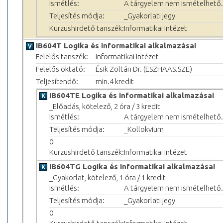
Ismétlés:
A tárgyelem nem ismételhető.
Teljesítés módja:
_Gyakorlati jegy
Kurzushirdető tanszék:
Informatikai Intézet
IB604T Logika és informatikai alkalmazásai
Felelős tanszék:
Informatikai Intézet
Felelős oktató:
Ésik Zoltán Dr. (ESZHAAS.SZE)
Teljesítendő:
min.4 kredit
IB604TE Logika és informatikai alkalmazásai
_Előadás, kötelező, 2 óra / 3 kredit
Ismétlés:
A tárgyelem nem ismételhető.
Teljesítés módja:
_Kollokvium
0
Kurzushirdető tanszék:
Informatikai Intézet
IB604TG Logika és informatikai alkalmazásai
_Gyakorlat, kötelező, 1 óra / 1 kredit
Ismétlés:
A tárgyelem nem ismételhető.
Teljesítés módja:
_Gyakorlati jegy
0