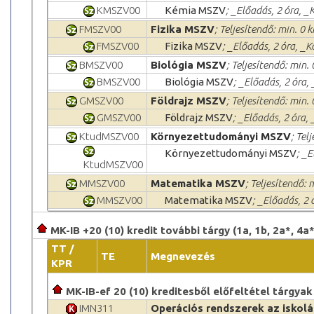
KMSZV00
Kémia MSZV
; _Előadás, 2 óra, 
FMSZV00
Fizika MSZV
; Teljesítendő: min. 0 k
FMSZV00
Fizika MSZV
; _Előadás, 2 óra, _
BMSZV00
Biológia MSZV
; Teljesítendő: min. 
BMSZV00
Biológia MSZV
; _Előadás, 2 óra,
GMSZV00
Földrajz MSZV
; Teljesítendő: min. 
GMSZV00
Földrajz MSZV
; _Előadás, 2 óra,
KtudMSZV00
Környezettudományi MSZV
; Tel
Környezettudományi MSZV
; _
KtudMSZV00
MMSZV00
Matematika MSZV
; Teljesítendő: 
MMSZV00
Matematika MSZV
; _Előadás, 2
MK-IB +20 (10) kredit további tárgy (1a, 1b, 2a*, 4a*
TT /
TE
Megnevezés
KPR
MK-IB-ef 20 (10) kreditesből előfeltétel tárgya
IMN311
Operációs rendszerek az iskol