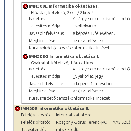
IMN308E Informatika oktatása I.
_Előadás, kötelező, 2 óra / 2 kredit
Ismétlés:
A tárgyelem nem ismételhető.
Teljesítés módja:
_Kollokvium
Javasolt felvétele:
a képzés 1. félévében.
Meghirdetése:
az őszi félévben
Kurzushirdető tanszék:
Informatikai Intézet
IMN308G Informatika oktatása I.
_Gyakorlat, kötelező, 1 óra / 1 kredit
Ismétlés:
A tárgyelem nem ismételhető.
Teljesítés módja:
_Gyakorlati jegy
Javasolt felvétele:
a képzés 1. félévében.
Meghirdetése:
az őszi félévben
Kurzushirdető tanszék:
Informatikai Intézet
IMN309 Informatika oktatása II.
Felelős tanszék:
Informatikai Intézet
Felelős oktató:
Rozgonyi-Borus Ferenc (ROFHAAS.SZE)
Teljesítendő:
min.3 kredit