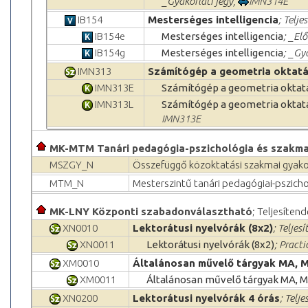
_Gyakorlati jegy,
IMN314E
IB154
Mesterséges intelligencia
; Telje
IB154e
Mesterséges intelligencia
; _El
IB154g
Mesterséges intelligencia
; _Gy
IMN313
Számítógép a geometria oktat
IMN313E
Számítógép a geometria okta
IMN313L
Számítógép a geometria okta
IMN313E
MK-MTM Tanári pedagógia-pszichológia és szakma
MSZGY_N
Összefüggő közoktatási szakmai gyak
MTM_N
Mesterszintű tanári pedagógiai-pszic
MK-LNY Központi szabadonválasztható
; Teljesítend
XN0010
Lektorátusi nyelvórák (8x2)
; Teljes
XN0011
Lektorátusi nyelvórák (8x2)
; Practi
XM0010
Általánosan művelő tárgyak MA, 
XM0011
Általánosan művelő tárgyak MA, 
XN0200
Lektorátusi nyelvórák 4 órás
; Telje