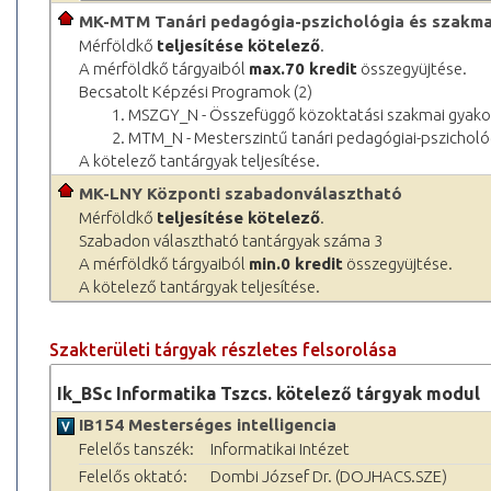
MK-MTM Tanári pedagógia-pszichológia és szakma
Mérföldkő
teljesítése kötelező
.
A mérföldkő tárgyaiból
max.70 kredit
összegyüjtése.
Becsatolt Képzési Programok (2)
1. MSZGY_N - Összefüggő közoktatási szakmai gyak
2. MTM_N - Mesterszintű tanári pedagógiai-pszichol
A kötelező tantárgyak teljesítése.
MK-LNY Központi szabadonválasztható
Mérföldkő
teljesítése kötelező
.
Szabadon választható tantárgyak száma 3
A mérföldkő tárgyaiból
min.0 kredit
összegyüjtése.
A kötelező tantárgyak teljesítése.
Szakterületi tárgyak részletes felsorolása
Ik_BSc Informatika Tszcs. kötelező tárgyak modul
IB154 Mesterséges intelligencia
Felelős tanszék:
Informatikai Intézet
Felelős oktató:
Dombi József Dr. (DOJHACS.SZE)