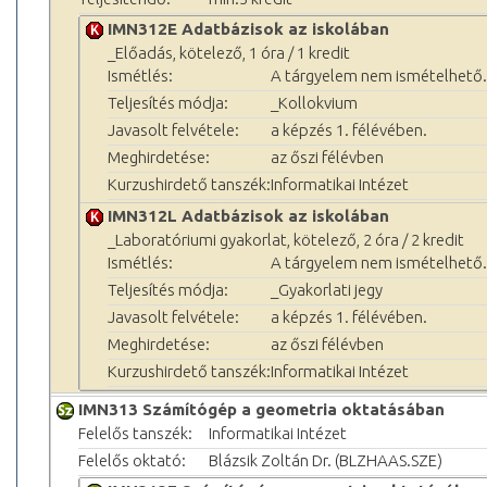
IMN312E Adatbázisok az iskolában
_Előadás, kötelező, 1 óra / 1 kredit
Ismétlés:
A tárgyelem nem ismételhető.
Teljesítés módja:
_Kollokvium
Javasolt felvétele:
a képzés 1. félévében.
Meghirdetése:
az őszi félévben
Kurzushirdető tanszék:
Informatikai Intézet
IMN312L Adatbázisok az iskolában
_Laboratóriumi gyakorlat, kötelező, 2 óra / 2 kredit
Ismétlés:
A tárgyelem nem ismételhető.
Teljesítés módja:
_Gyakorlati jegy
Javasolt felvétele:
a képzés 1. félévében.
Meghirdetése:
az őszi félévben
Kurzushirdető tanszék:
Informatikai Intézet
IMN313 Számítógép a geometria oktatásában
Felelős tanszék:
Informatikai Intézet
Felelős oktató:
Blázsik Zoltán Dr. (BLZHAAS.SZE)