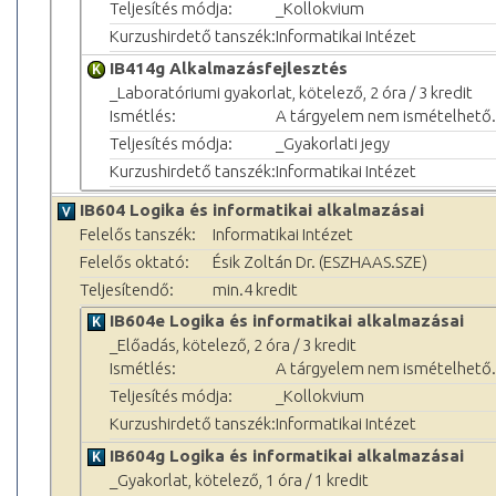
Teljesítés módja:
_Kollokvium
Kurzushirdető tanszék:
Informatikai Intézet
IB414g Alkalmazásfejlesztés
_Laboratóriumi gyakorlat, kötelező, 2 óra / 3 kredit
Ismétlés:
A tárgyelem nem ismételhető.
Teljesítés módja:
_Gyakorlati jegy
Kurzushirdető tanszék:
Informatikai Intézet
IB604 Logika és informatikai alkalmazásai
Felelős tanszék:
Informatikai Intézet
Felelős oktató:
Ésik Zoltán Dr. (ESZHAAS.SZE)
Teljesítendő:
min.4 kredit
IB604e Logika és informatikai alkalmazásai
_Előadás, kötelező, 2 óra / 3 kredit
Ismétlés:
A tárgyelem nem ismételhető.
Teljesítés módja:
_Kollokvium
Kurzushirdető tanszék:
Informatikai Intézet
IB604g Logika és informatikai alkalmazásai
_Gyakorlat, kötelező, 1 óra / 1 kredit