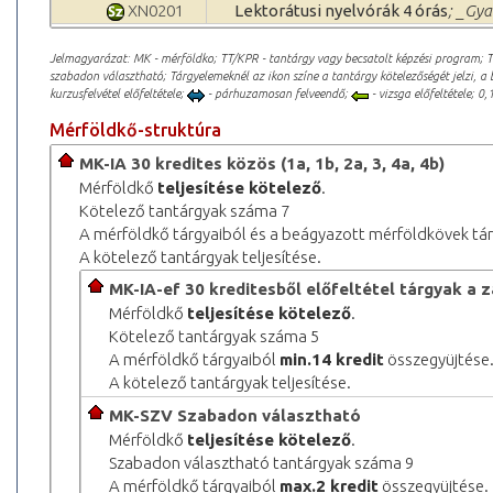
XN0201
Lektorátusi nyelvórák 4 órás
; _Gya
Jelmagyarázat: MK - mérföldko; TT/KPR - tantárgy vagy becsatolt képzési program; 
szabadon választható; Tárgyelemeknél az ikon színe a tantárgy kötelezőségét jelzi, a 
kurzusfelvétel előfeltétele;
- párhuzamosan felveendő;
- vizsga előfeltétele; 0,1
Mérföldkő-struktúra
MK-IA 30 kredites közös (1a, 1b, 2a, 3, 4a, 4b)
Mérföldkő
teljesítése kötelező
.
Kötelező tantárgyak száma 7
A mérföldkő tárgyaiból és a beágyazott mérföldkövek tá
A kötelező tantárgyak teljesítése.
MK-IA-ef 30 kreditesből előfeltétel tárgyak a 
Mérföldkő
teljesítése kötelező
.
Kötelező tantárgyak száma 5
A mérföldkő tárgyaiból
min.14 kredit
összegyüjtése
A kötelező tantárgyak teljesítése.
MK-SZV Szabadon választható
Mérföldkő
teljesítése kötelező
.
Szabadon választható tantárgyak száma 9
A mérföldkő tárgyaiból
max.2 kredit
összegyüjtése.