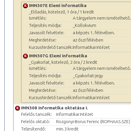
IMN307E Elemi informatika
_Előadás, kötelező, 1 óra / 1 kredit
Ismétlés:
A tárgyelem nem ismételhető.
Teljesítés módja:
_Kollokvium
Javasolt felvétele:
a képzés 1. félévében.
Meghirdetése:
az őszi félévben
Kurzushirdető tanszék:
Informatikai Intézet
IMN307G Elemi informatika
_Gyakorlat, kötelező, 2 óra / 2 kredit
Ismétlés:
A tárgyelem nem ismételhető.
Teljesítés módja:
_Gyakorlati jegy
Javasolt felvétele:
a képzés 1. félévében.
Meghirdetése:
az őszi félévben
Kurzushirdető tanszék:
Informatikai Intézet
IMN308 Informatika oktatása I.
Felelős tanszék:
Informatikai Intézet
Felelős oktató:
Rozgonyi-Borus Ferenc (ROFHAAS.SZE)
Teljesítendő:
min.3 kredit