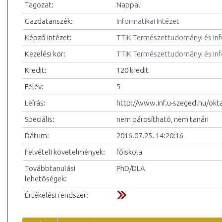
Tagozat:
Nappali
Gazdatanszék:
Informatikai Intézet
Képző intézet:
TTIK Természettudományi és Inf
Kezelési kör:
TTIK Természettudományi és Inf
Kredit:
120 kredit
Félév:
5
Leírás:
http://www.inf.u-szeged.hu/okt
Speciális:
nem párosítható, nem tanári
Dátum:
2016.07.25. 14:20:16
Felvételi követelmények:
főiskola
Továbbtanulási
PhD/DLA
lehetõségek:
Értékelési rendszer: