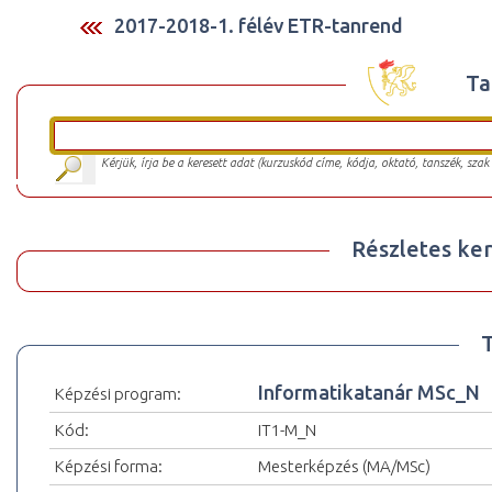
2017-2018-1. félév ETR-tanrend
Ta
Kérjük, írja be a keresett adat (kurzuskód címe, kódja, oktató, tanszék, szak
Részletes ker
Informatikatanár MSc_N
Képzési program:
Kód:
IT1-M_N
Képzési forma:
Mesterképzés (MA/MSc)