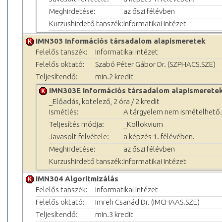
Meghirdetése:
az őszi félévben
Kurzushirdető tanszék:
Informatikai Intézet
IMN303 Információs társadalom alapismeretek
Felelős tanszék:
Informatikai Intézet
Felelős oktató:
Szabó Péter Gábor Dr. (SZPHACS.SZE)
Teljesítendő:
min.2 kredit
IMN303E Információs társadalom alapismerete
_Előadás, kötelező, 2 óra / 2 kredit
Ismétlés:
A tárgyelem nem ismételhető.
Teljesítés módja:
_Kollokvium
Javasolt felvétele:
a képzés 1. félévében.
Meghirdetése:
az őszi félévben
Kurzushirdető tanszék:
Informatikai Intézet
IMN304 Algoritmizálás
Felelős tanszék:
Informatikai Intézet
Felelős oktató:
Imreh Csanád Dr. (IMCHAAS.SZE)
Teljesítendő:
min.3 kredit