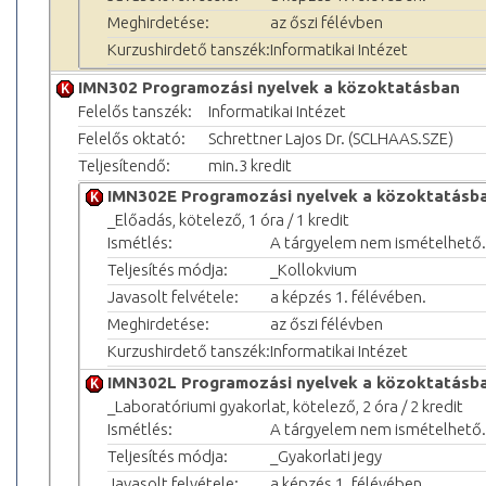
Meghirdetése:
az őszi félévben
Kurzushirdető tanszék:
Informatikai Intézet
IMN302 Programozási nyelvek a közoktatásban
Felelős tanszék:
Informatikai Intézet
Felelős oktató:
Schrettner Lajos Dr. (SCLHAAS.SZE)
Teljesítendő:
min.3 kredit
IMN302E Programozási nyelvek a közoktatásb
_Előadás, kötelező, 1 óra / 1 kredit
Ismétlés:
A tárgyelem nem ismételhető.
Teljesítés módja:
_Kollokvium
Javasolt felvétele:
a képzés 1. félévében.
Meghirdetése:
az őszi félévben
Kurzushirdető tanszék:
Informatikai Intézet
IMN302L Programozási nyelvek a közoktatásb
_Laboratóriumi gyakorlat, kötelező, 2 óra / 2 kredit
Ismétlés:
A tárgyelem nem ismételhető.
Teljesítés módja:
_Gyakorlati jegy
Javasolt felvétele:
a képzés 1. félévében.