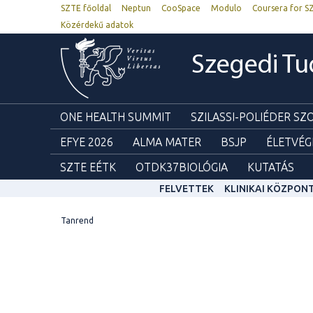
SZTE főoldal
Neptun
CooSpace
Modulo
Coursera for S
Közérdekű adatok
Szegedi T
ONE HEALTH SUMMIT
SZILASSI-POLIÉDER S
EFYE 2026
ALMA MATER
BSJP
ÉLETVÉG
SZTE EÉTK
OTDK37BIOLÓGIA
KUTATÁS
FELVETTEK
KLINIKAI KÖZPON
Tanrend