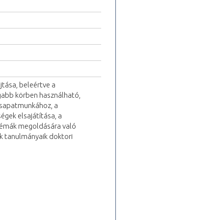
jtása, beleértve a
tágabb körben használható,
csapatmunkához, a
ek elsajátítása, a
blémák megoldására való
ek tanulmányaik doktori