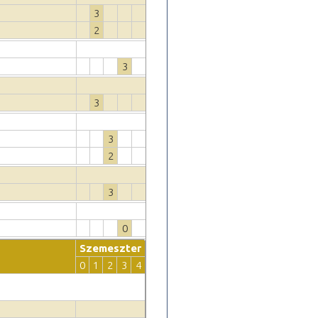
3
2
3
3
3
2
3
0
Szemeszter
0
1
2
3
4