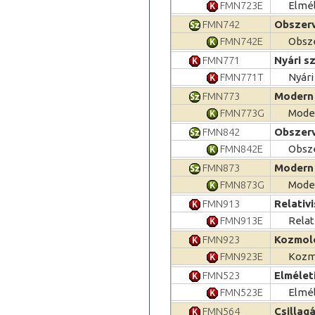
FMN723E
Elmél
FMN742
Obszerv
FMN742E
Obsze
FMN771
Nyári s
FMN771T
Nyári
FMN773
Modern 
FMN773G
Moder
FMN842
Obszerv
FMN842E
Obsze
FMN873
Modern 
FMN873G
Moder
FMN913
Relativ
FMN913E
Relat
FMN923
Kozmoló
FMN923E
Kozmo
FMN523
Elméleti
FMN523E
Elmél
FMN564
Csillag