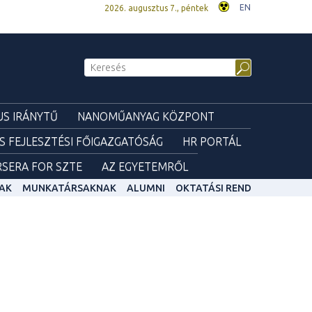
EN
2026. augusztus 7., péntek
S IRÁNYTŰ
NANOMŰANYAG KÖZPONT
ÉS FEJLESZTÉSI FŐIGAZGATÓSÁG
HR PORTÁL
SERA FOR SZTE
AZ EGYETEMRŐL
AK
MUNKATÁRSAKNAK
ALUMNI
OKTATÁSI REND