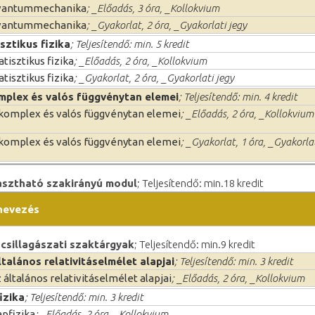
vantummechanika
; _Előadás, 3 óra, _Kollokvium
vantummechanika
; _Gyakorlat, 2 óra, _Gyakorlati jegy
sztikus fizika
; Teljesítendő: min. 5 kredit
atisztikus fizika
; _Előadás, 2 óra, _Kollokvium
atisztikus fizika
; _Gyakorlat, 2 óra, _Gyakorlati jegy
mplex és valós függvénytan elemei
; Teljesítendő: min. 4 kredit
komplex és valós függvénytan elemei
; _Előadás, 2 óra, _Kollokvium
komplex és valós függvénytan elemei
; _Gyakorlat, 1 óra, _Gyakorla
sztható szakirányú modul
; Teljesítendő: min.18 kredit
nevezés
csillagászati szaktárgyak
; Teljesítendő: min.9 kredit
ltalános relativitáselmélet alapjai
; Teljesítendő: min. 3 kredit
 általános relativitáselmélet alapjai
; _Előadás, 2 óra, _Kollokvium
izika
; Teljesítendő: min. 3 kredit
pfizika
; _Előadás, 2 óra, _Kollokvium