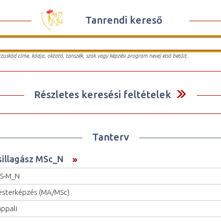
Tanrendi kereső
urzuskód címe, kódja, oktató, tanszék, szak vagy képzési program neve) első betűit.
Részletes keresési feltételek
Tanterv
sillagász MSc_N
S-M_N
sterképzés (MA/MSc)
ppali