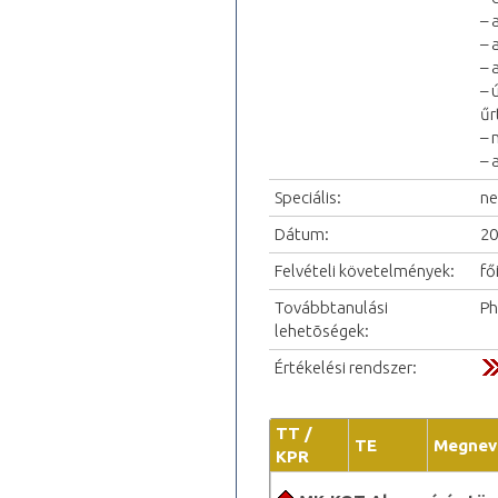
– 
– 
– 
– 
űr
– 
– 
Speciális:
ne
Dátum:
20
Felvételi követelmények:
fő
Továbbtanulási
P
lehetõségek:
Értékelési rendszer:
TT /
TE
Megnev
KPR