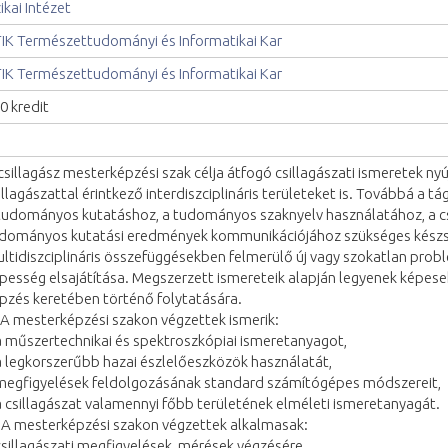
zikai Intézet
IK Természettudományi és Informatikai Kar
IK Természettudományi és Informatikai Kar
0 kredit
csillagász mesterképzési szak célja átfogó csillagászati ismeretek nyú
illagászattal érintkező interdiszciplináris területeket is. Továbbá a 
tudományos kutatáshoz, a tudományos szaknyelv használatához, a 
dományos kutatási eredmények kommunikációjához szükséges készség
ltidiszciplináris összefüggésekben felmerülő új vagy szokatlan pro
pesség elsajátítása. Megszerzett ismereteik alapján legyenek képes
pzés keretében történő folytatására.
 A mesterképzési szakon végzettek ismerik:
a műszertechnikai és spektroszkópiai ismeretanyagot,
a legkorszerűbb hazai észlelőeszközök használatát,
megfigyelések feldolgozásának standard számítógépes módszereit,
a csillagászat valamennyi főbb területének elméleti ismeretanyagát.
 A mesterképzési szakon végzettek alkalmasak:
csillagászati megfigyelések, mérések végzésére,