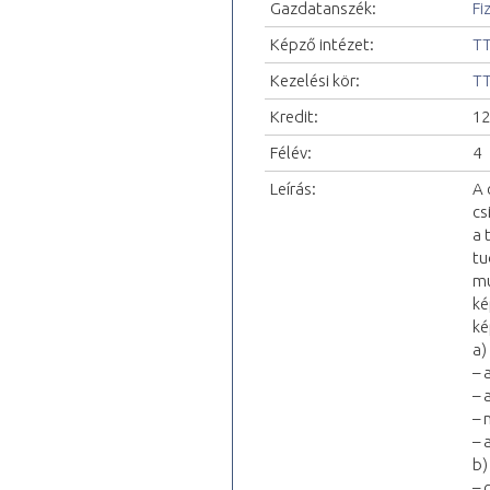
Gazdatanszék:
Fi
Képző intézet:
TT
Kezelési kör:
TT
Kredit:
12
Félév:
4
Leírás:
A 
cs
a 
tu
mu
ké
ké
a)
– 
– 
– 
– 
b)
– 