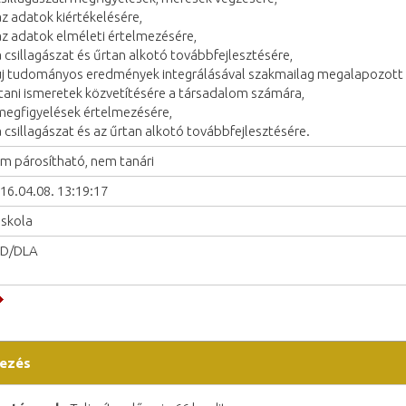
az adatok kiértékelésére,
az adatok elméleti értelmezésére,
a csillagászat és űrtan alkotó továbbfejlesztésére,
új tudományos eredmények integrálásával szakmailag megalapozott c
tani ismeretek közvetítésére a társadalom számára,
megfigyelések értelmezésére,
a csillagászat és az űrtan alkotó továbbfejlesztésére.
m párosítható, nem tanári
16.04.08. 13:19:17
iskola
hD/DLA
ezés