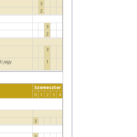
3
2
3
2
3
ti jegy
1
Szemeszter
0
1
2
3
4
3
3