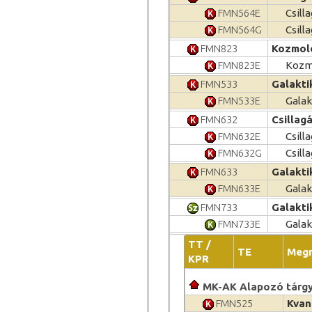
FMN564E
Csill
FMN564G
Csill
FMN823
Kozmoló
FMN823E
Kozmo
FMN533
Galakti
FMN533E
Galak
FMN632
Csillag
FMN632E
Csill
FMN632G
Csill
FMN633
Galakti
FMN633E
Galak
FMN733
Galakti
FMN733E
Galak
TT /
TE
Meg
KPR
MK-AK Alapozó tárg
FMN525
Kvan