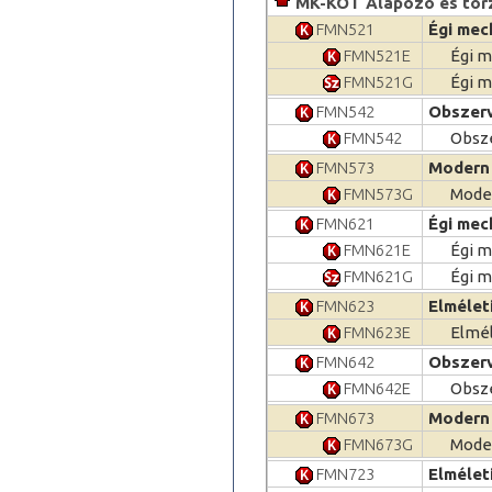
MK-KOT Alapozó és tör
FMN521
Égi mec
FMN521E
Égi m
FMN521G
Égi m
FMN542
Obszerv
FMN542
Obsze
FMN573
Modern 
FMN573G
Moder
FMN621
Égi mec
FMN621E
Égi m
FMN621G
Égi m
FMN623
Elméleti
FMN623E
Elmél
FMN642
Obszerv
FMN642E
Obsze
FMN673
Modern 
FMN673G
Moder
FMN723
Elméleti