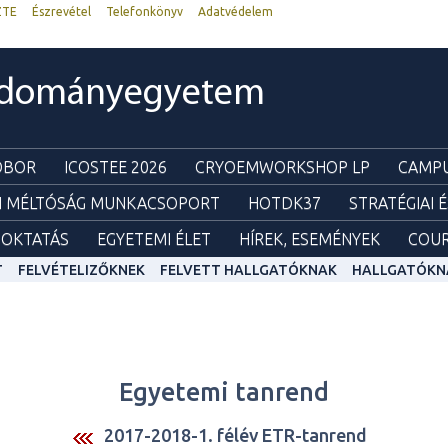
ZTE
Észrevétel
Telefonkönyv
Adatvédelem
udományegyetem
ZOBOR
ICOSTEE 2026
CRYOEMWORKSHOP LP
CAMPU
I MÉLTÓSÁG MUNKACSOPORT
HOTDK37
STRATÉGIAI 
OKTATÁS
EGYETEMI ÉLET
HÍREK, ESEMÉNYEK
COUR
T
FELVÉTELIZŐKNEK
FELVETT HALLGATÓKNAK
HALLGATÓKN
Egyetemi tanrend
2017-2018-1. félév ETR-tanrend