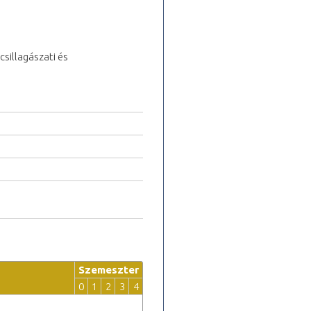
sillagászati és
Szemeszter
0
1
2
3
4