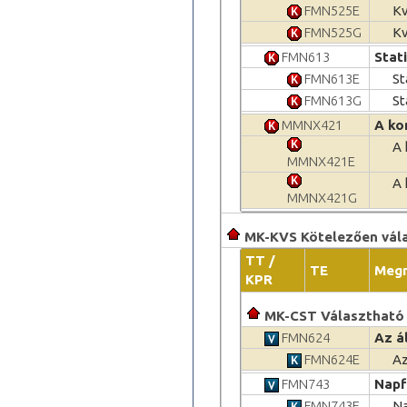
FMN525E
K
FMN525G
K
FMN613
Stati
FMN613E
St
FMN613G
St
MMNX421
A ko
A 
MMNX421E
A 
MMNX421G
MK-KVS Kötelezően vála
TT /
TE
Meg
KPR
MK-CST Választható 
FMN624
Az á
FMN624E
Az
FMN743
Napf
FMN743E
Na