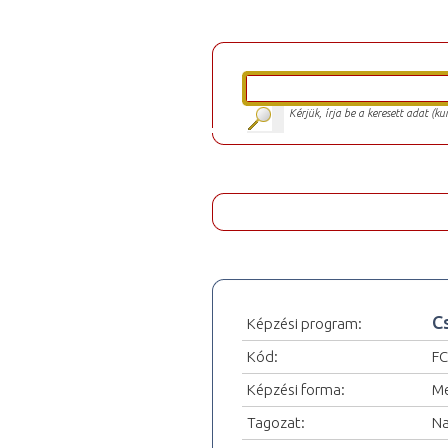
Kérjük, írja be a keresett adat (k
C
Képzési program:
Kód:
FC
Képzési forma:
Me
Tagozat:
Na