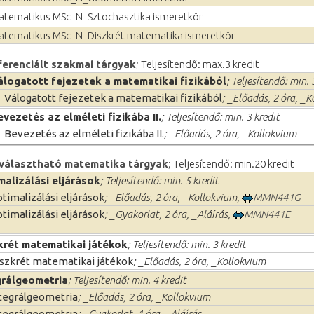
atematikus MSc_N_Sztochasztika ismeretkör
atematikus MSc_N_Diszkrét matematika ismeretkör
erenciált szakmai tárgyak
; Teljesítendő: max.3 kredit
álogatott fejezetek a matematikai fizikából
; Teljesítendő: min. 
Válogatott fejezetek a matematikai fizikából
; _Előadás, 2 óra, _
evezetés az elméleti fizikába II.
; Teljesítendő: min. 3 kredit
Bevezetés az elméleti fizikába II.
; _Előadás, 2 óra, _Kollokvium
választható matematika tárgyak
; Teljesítendő: min.20 kredit
malizálási eljárások
; Teljesítendő: min. 5 kredit
timalizálási eljárások
; _Előadás, 2 óra, _Kollokvium,
MMN441G
timalizálási eljárások
; _Gyakorlat, 2 óra, _Aláírás,
MMN441E
krét matematikai játékok
; Teljesítendő: min. 3 kredit
szkrét matematikai játékok
; _Előadás, 2 óra, _Kollokvium
grálgeometria
; Teljesítendő: min. 4 kredit
tegrálgeometria
; _Előadás, 2 óra, _Kollokvium
tegrálgeometria
; _Gyakorlat, 1 óra, _Aláírás