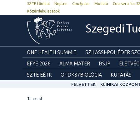
SZTE főoldal
Neptun
CooSpace
Modulo
Coursera for S
Közérdekű adatok
Szegedi T
ONE HEALTH SUMMIT
SZILASSI-POLIÉDER S
EFYE 2026
ALMA MATER
BSJP
ÉLETVÉG
SZTE EÉTK
OTDK37BIOLÓGIA
KUTATÁS
FELVETTEK
KLINIKAI KÖZPON
Tanrend