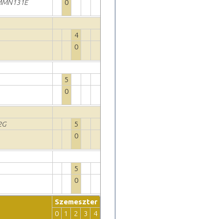
MMN131E
0
4
0
5
0
2G
5
0
5
0
Szemeszter
0
1
2
3
4