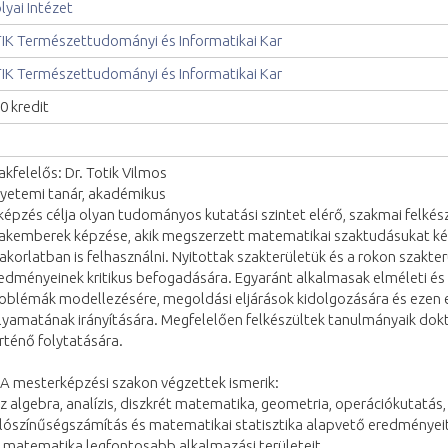
lyai Intézet
IK Természettudományi és Informatikai Kar
IK Természettudományi és Informatikai Kar
0 kredit
akfelelős: Dr. Totik Vilmos
yetemi tanár, akadémikus
képzés célja olyan tudományos kutatási szintet elérő, szakmai felké
akemberek képzése, akik megszerzett matematikai szaktudásukat k
akorlatban is felhasználni. Nyitottak szakterületük és a rokon szakt
edményeinek kritikus befogadására. Egyaránt alkalmasak elméleti és
oblémák modellezésére, megoldási eljárások kidolgozására és ezen e
lyamatának irányítására. Megfelelően felkészültek tanulmányaik dok
rténő folytatására.
 A mesterképzési szakon végzettek ismerik:
az algebra, analízis, diszkrét matematika, geometria, operációkutatás
lószínűségszámítás és matematikai statisztika alapvető eredményeit
a matematika legfontosabb alkalmazási területeit,