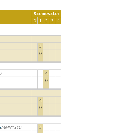
Szemeszter
0
1
2
3
4
5
0
G
4
0
4
0
MMN131G
5