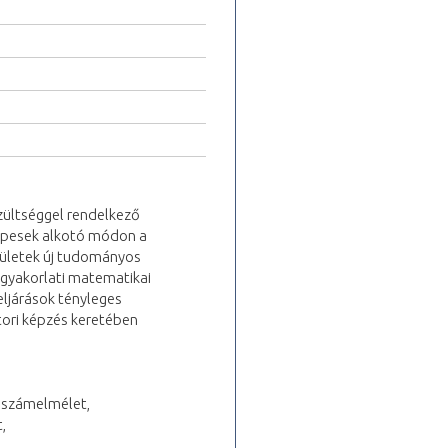
szültséggel rendelkező
épesek alkotó módon a
erületek új tudományos
 gyakorlati matematikai
ljárások tényleges
tori képzés keretében
, számelmélet,
,