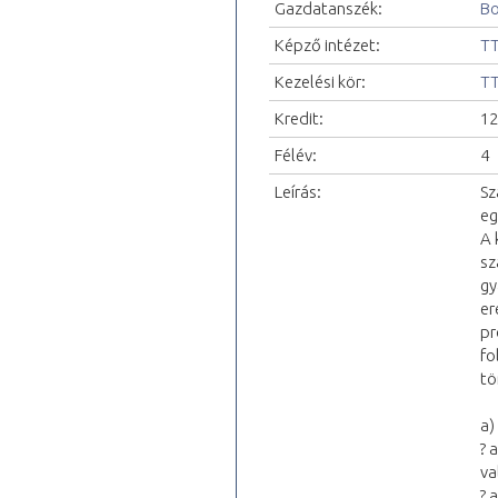
Gazdatanszék:
Bo
Képző intézet:
TT
Kezelési kör:
TT
Kredit:
12
Félév:
4
Leírás:
Sz
eg
A 
sz
gy
er
pr
fo
tö
a)
? 
va
? 