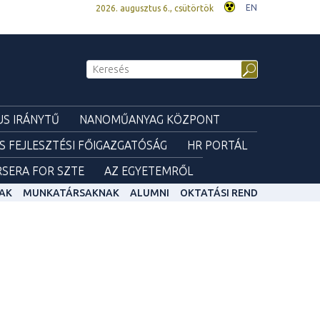
EN
2026. augusztus 6., csütörtök
S IRÁNYTŰ
NANOMŰANYAG KÖZPONT
ÉS FEJLESZTÉSI FŐIGAZGATÓSÁG
HR PORTÁL
SERA FOR SZTE
AZ EGYETEMRŐL
AK
MUNKATÁRSAKNAK
ALUMNI
OKTATÁSI REND