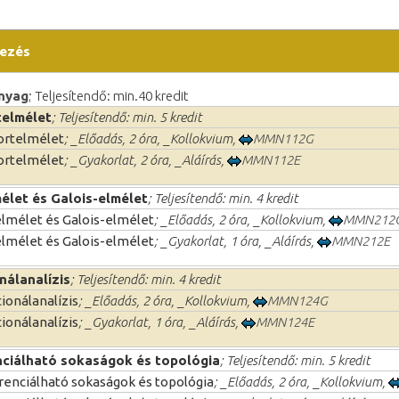
ezés
nyag
; Teljesítendő: min.40 kredit
elmélet
; Teljesítendő: min. 5 kredit
ortelmélet
; _Előadás, 2 óra, _Kollokvium,
MMN112G
ortelmélet
; _Gyakorlat, 2 óra, _Aláírás,
MMN112E
élet és Galois-elmélet
; Teljesítendő: min. 4 kredit
lmélet és Galois-elmélet
; _Előadás, 2 óra, _Kollokvium,
MMN212
lmélet és Galois-elmélet
; _Gyakorlat, 1 óra, _Aláírás,
MMN212E
nálanalízis
; Teljesítendő: min. 4 kredit
ionálanalízis
; _Előadás, 2 óra, _Kollokvium,
MMN124G
ionálanalízis
; _Gyakorlat, 1 óra, _Aláírás,
MMN124E
nciálható sokaságok és topológia
; Teljesítendő: min. 5 kredit
renciálható sokaságok és topológia
; _Előadás, 2 óra, _Kollokvium,