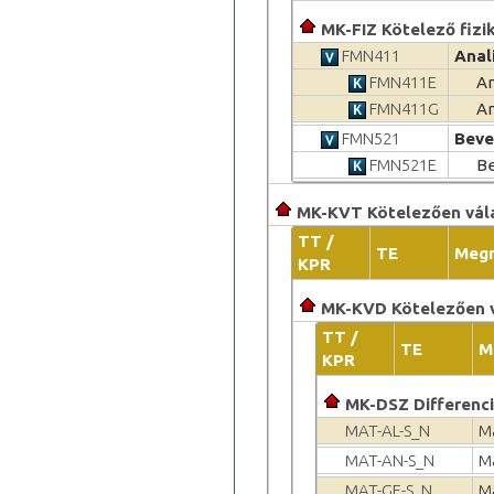
MK-FIZ Kötelező fizi
FMN411
Anal
FMN411E
An
FMN411G
An
FMN521
Beve
FMN521E
Be
MK-KVT Kötelezően vál
TT /
TE
Meg
KPR
MK-KVD Kötelezően v
TT /
TE
M
KPR
MK-DSZ Differenci
MAT-AL-S_N
M
MAT-AN-S_N
M
MAT-GE-S_N
M