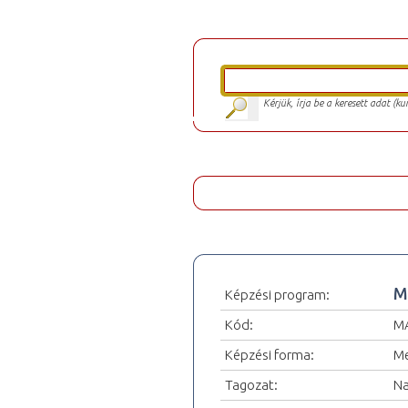
Kérjük, írja be a keresett adat (k
M
Képzési program:
Kód:
M
Képzési forma:
Me
Tagozat:
Na