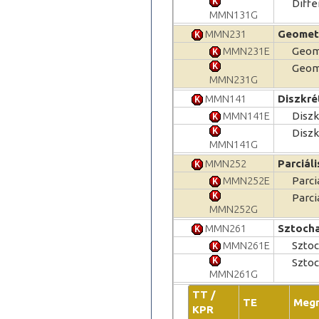
Diffe
MMN131G
MMN231
Geometr
MMN231E
Geome
Geome
MMN231G
MMN141
Diszkré
MMN141E
Disz
Disz
MMN141G
MMN252
Parciál
MMN252E
Parci
Parci
MMN252G
MMN261
Sztocha
MMN261E
Sztoc
Sztoc
MMN261G
TT /
TE
Meg
KPR