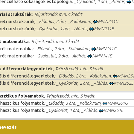
renciálható sokaságok és topológia
; _Gyakorlat, 2 óra, _Aláírás,
iai struktúrák
; Teljesítendő: min. 4 kredit
triai struktúrák
; _Előadás, 2 óra, _Kollokvium,
MMN231G
triai struktúrák
; _Gyakorlat, 1 óra, _Aláírás,
MMN231E
t matematika
; Teljesítendő: min. 5 kredit
krét matematika
; _Előadás, 2 óra, _Kollokvium,
MMN141G
krét matematika
; _Gyakorlat, 2 óra, _Aláírás,
MMN141E
is differenciálegyenletek
; Teljesítendő: min. 5 kredit
ális differenciálegyenletek
; _Előadás, 2 óra, _Kollokvium,
MMN25
ális differenciálegyenletek
; _Gyakorlat, 2 óra, _Aláírás,
MMN252E
sztikus folyamatok
; Teljesítendő: min. 5 kredit
hasztikus folyamatok
; _Előadás, 3 óra, _Kollokvium,
MMN261G
hasztikus folyamatok
; _Gyakorlat, 1 óra, _Aláírás,
MMN261E
nevezés