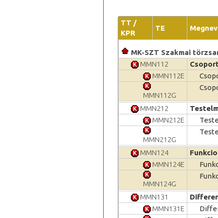
TT /
TE
Megnev
KPR
MK-SZT Szakmai törzsa
MMN112
Csoport
MMN112E
Csop
Csop
MMN112G
MMN212
Testelm
MMN212E
Teste
Teste
MMN212G
MMN124
Funkcio
MMN124E
Funkc
Funkc
MMN124G
MMN131
Differe
MMN131E
Diffe