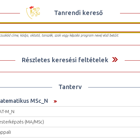
Tanrendi kereső
urzuskód címe, kódja, oktató, tanszék, szak vagy képzési program neve) első betűit.
Részletes keresési feltételek
Tanterv
atematikus MSc_N
AT-M_N
sterképzés (MA/MSc)
ppali