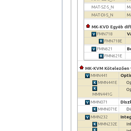
MAT-SZ-S_N
M
MAT-DI-S_N
M
MK-KVD Egyéb diff
FMN718
V
FMN718E
FMN621
B
FMN621E
MK-KVM Kötelezően 
MMN441
Opti
MMN441E
Op
Op
MMN441G
MMN071
Disz
MMN071E
Di
MMN232
Inte
MMN232E
In
In