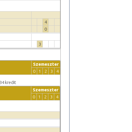
4
0
3
Szemeszter
0
1
2
3
4
34 kredit
Szemeszter
0
1
2
3
4