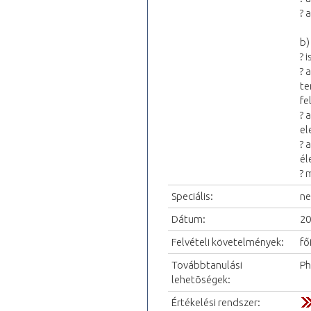
? 
b)
? 
? 
te
fe
? 
el
? 
él
? 
Speciális:
ne
Dátum:
20
Felvételi követelmények:
fő
Továbbtanulási
P
lehetõségek:
Értékelési rendszer: