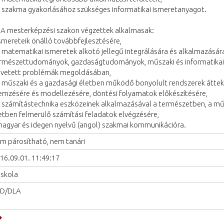
a szakma gyakorlásához szükséges informatikai ismeretanyagot.
 A mesterképzési szakon végzettek alkalmasak:
ismereteik önálló továbbfejlesztésére,
a matematikai ismeretek alkotó jellegű integrálására és alkalmazásár
rmészettudományok, gazdaságtudományok, műszaki és informatikai
lvetett problémák megoldásában,
a műszaki és a gazdasági életben működő bonyolult rendszerek áttek
emzésére és modellezésére, döntési folyamatok előkészítésére,
a számítástechnika eszközeinek alkalmazásával a természetben, a mű
etben felmerülő számítási feladatok elvégzésére,
magyar és idegen nyelvű (angol) szakmai kommunikációra.
m párosítható, nem tanári
16.09.01. 11:49:17
iskola
hD/DLA