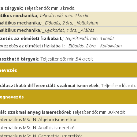
ka tárgyak
; Teljesítendő: min.3 kredit
itikus mechanika
; Teljesítendő: min. 4 kredit
alitikus mechanika
; _Előadás, 2 óra, _Kollokvium
alitikus mechanika
; _Gyakorlat, 1 óra, _Aláírás
zetés az elméleti fizikába I.
; Teljesítendő: min. 3 kredit
vezetés az elméleti fizikába I.
; _Előadás, 2 óra, _Kollokvium
asztható tárgyak
; Teljesítendő: min.54 kredit
nevezés
álasztható differenciált szakmai ismeretek
; Teljesítendő: min.
egnevezés
ált szakmai anyag ismeretkörei
; Teljesítendő: min.30 kredit
atematikus MSc_N_Algebra ismeretkör
atematikus MSc_N_Analízis ismeretkör
atematikus MSc_N_Geometria ismeretkör