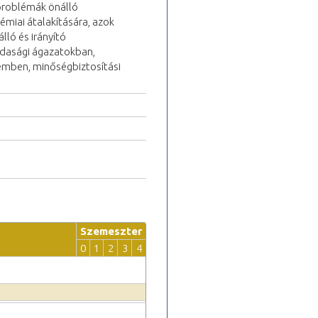
 problémák önálló
miai átalakítására, azok
lló és irányító
zdasági ágazatokban,
emben, minőségbiztosítási
Szemeszter
0
1
2
3
4