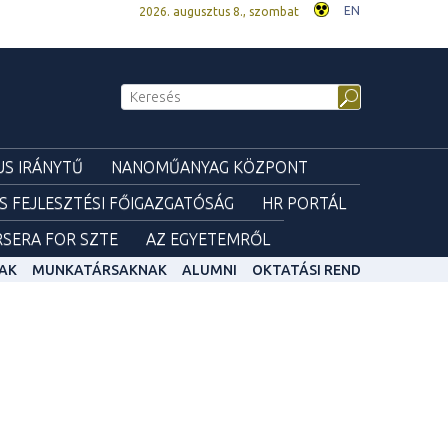
EN
2026. augusztus 8., szombat
S IRÁNYTŰ
NANOMŰANYAG KÖZPONT
ÉS FEJLESZTÉSI FŐIGAZGATÓSÁG
HR PORTÁL
SERA FOR SZTE
AZ EGYETEMRŐL
AK
MUNKATÁRSAKNAK
ALUMNI
OKTATÁSI REND