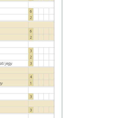
6
2
6
2
3
2
ati jegy
3
4
gy
1
3
3