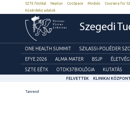
SZTE főoldal
Neptun
CooSpace
Modulo
Coursera for S
Közérdekű adatok
Szegedi T
ONE HEALTH SUMMIT
SZILASSI-POLIÉDER S
EFYE 2026
ALMA MATER
BSJP
ÉLETVÉG
SZTE EÉTK
OTDK37BIOLÓGIA
KUTATÁS
FELVETTEK
KLINIKAI KÖZPON
Tanrend