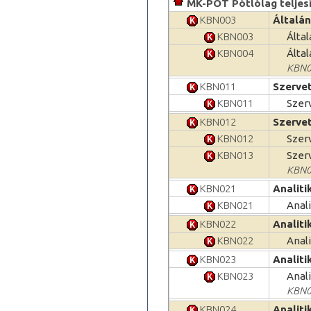
MK-POT Pótlólag teljes
KBN003
Általán
KBN003
Álta
KBN004
Álta
KBN0
KBN011
Szerve
KBN011
Szer
KBN012
Szervet
KBN012
Szer
KBN013
Szer
KBN0
KBN021
Analiti
KBN021
Anali
KBN022
Analiti
KBN022
Anali
KBN023
Analiti
KBN023
Anali
KBN0
KBN024
Analiti