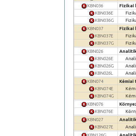
KBN036
Fizikai
KBN036E
Fizik
KBN036G
Fizi
KBN037
Fizikai
KBN037E
Fizik
KBN037G
Fizi
KBN026
Analiti
KBN026E
Anali
KBN026G
Anal
KBN026L
Anali
KBN074
Kémiai 
KBN074E
Kémia
KBN074G
Kémi
KBN076
Környez
KBN076E
Körn
KBN027
Analiti
KBN027E
Anali
KBN126G
Analiti