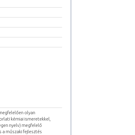
 megfelelően olyan
rlati kémiai ismeretekkel,
degen nyelv) megfelelő
 a műszaki fejlesztés