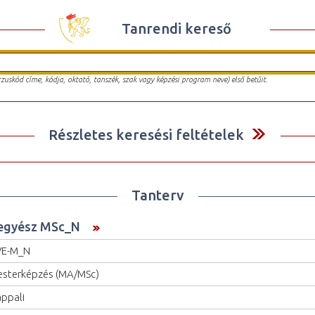
Tanrendi kereső
urzuskód címe, kódja, oktató, tanszék, szak vagy képzési program neve) első betűit.
Részletes keresési feltételek
Tanterv
egyész MSc_N
VE-M_N
sterképzés (MA/MSc)
ppali