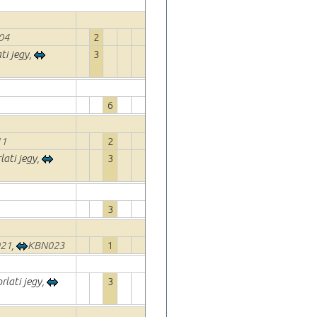
04
2
ti jegy,
3
6
11
2
lati jegy,
3
3
21
,
KBN023
1
rlati jegy,
3