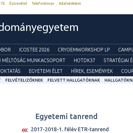
ZTE
Észrevétel
Telefonkönyv
Adatvédelem
udományegyetem
ZOBOR
ICOSTEE 2026
CRYOEMWORKSHOP LP
CAMPU
I MÉLTÓSÁG MUNKACSOPORT
HOTDK37
STRATÉGIAI 
OKTATÁS
EGYETEMI ÉLET
HÍREK, ESEMÉNYEK
COUR
T
FELVÉTELIZŐKNEK
FELVETT HALLGATÓKNAK
HALLGATÓKN
Egyetemi tanrend
2017-2018-1. félév ETR-tanrend