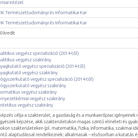
miai Intézet
IK Természettudományi és Informatikai Kar
IK Természettudományi és Informatikai Kar
0 kredit
alitikus vegyész specializáció (2014-től)
alitikus vegyész szakirány
yagkutató vegyész specializáció (2014-től)
yagkutató vegyész szakirány
ógyszerkutató vegyész specializáció (2014-től)
ógyszerkutató vegyész szakirány
formatikus vegyész szakirány
rnyezetkémiai vegyész szakirány
intetikus vegyész szakirány
képzés célja a szakterület, a gazdaság és a munkaerőpiac igényeinek
gyészek képzése, akik szakterületükön magas szintű elméleti és gyako
rokon szakterületeken (pl. matematika, fizika, informatika, szakmai i
intű alaptudással rendelkeznek; alkalmasak – elsősorban a kutatás és