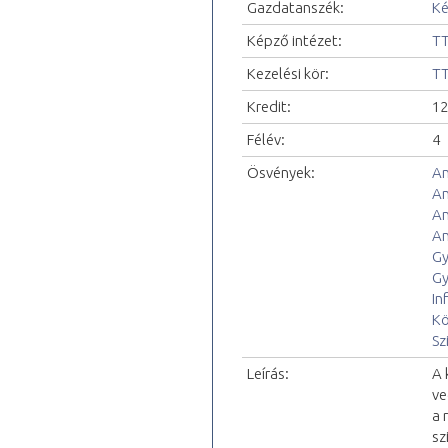
Gazdatanszék:
Ké
Képző intézet:
TT
Kezelési kör:
TT
Kredit:
12
Félév:
4
Ösvények:
An
An
An
An
Gy
Gy
In
Kö
Sz
Leírás:
A 
ve
a 
sz