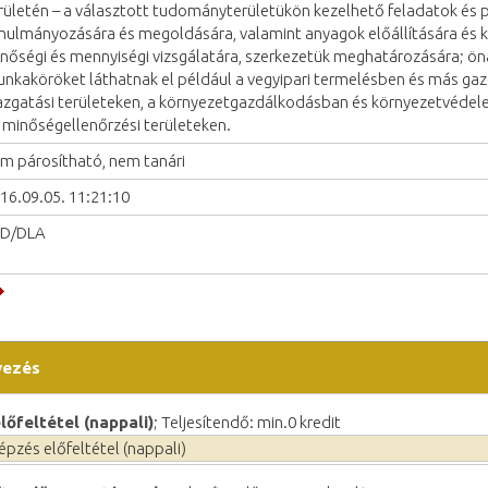
rületén – a választott tudományterületükön kezelhető feladatok és
nulmányozására és megoldására, valamint anyagok előállítására és ké
nőségi és mennyiségi vizsgálatára, szerkezetük meghatározására; öná
nkaköröket láthatnak el például a vegyipari termelésben és más ga
azgatási területeken, a környezetgazdálkodásban és környezetvédel
 minőségellenőrzési területeken.
m párosítható, nem tanári
16.09.05. 11:21:10
hD/DLA
vezés
őfeltétel (nappali)
; Teljesítendő: min.0 kredit
pzés előfeltétel (nappali)