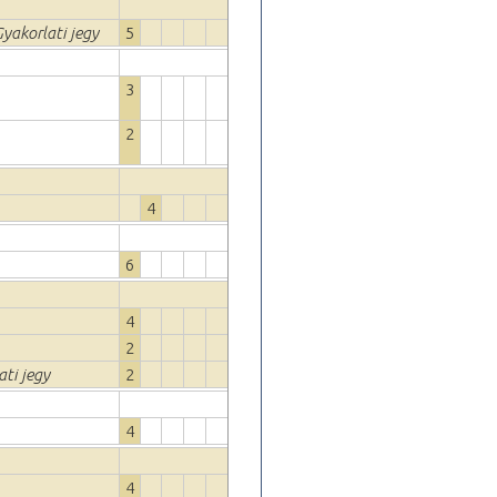
Gyakorlati jegy
5
3
2
4
6
4
2
ati jegy
2
4
4