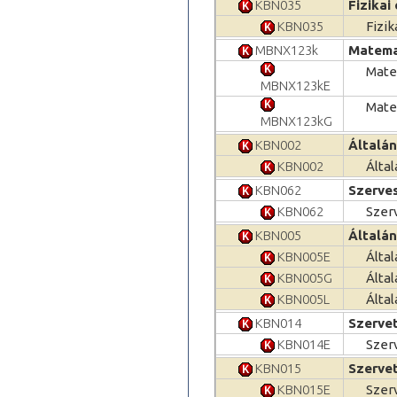
KBN035
Fizikai
KBN035
Fizik
MBNX123k
Matemat
Matem
MBNX123kE
Matem
MBNX123kG
KBN002
Általá
KBN002
Álta
KBN062
Szerves
KBN062
Szer
KBN005
Általán
KBN005E
Álta
KBN005G
Álta
KBN005L
Álta
KBN014
Szervet
KBN014E
Szer
KBN015
Szervet
KBN015E
Szer