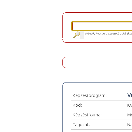
Kérjük, írja be a keresett adat (k
V
Képzési program:
Kód:
K
Képzési forma:
Me
Tagozat:
Na