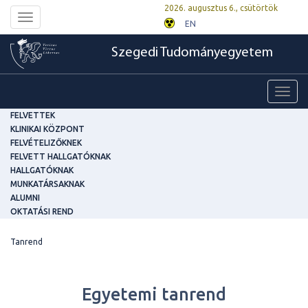
2026. augusztus 6., csütörtök
Toggle
EN
navigation
Szegedi Tudományegyetem
Toggl
navig
FELVETTEK
KLINIKAI KÖZPONT
FELVÉTELIZŐKNEK
FELVETT HALLGATÓKNAK
HALLGATÓKNAK
MUNKATÁRSAKNAK
ALUMNI
OKTATÁSI REND
Tanrend
Egyetemi tanrend