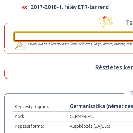
2017-2018-1. félév ETR-tanrend
Ta
Kérjük, írja be a keresett adat (kurzuskód címe, kódja, oktató, tanszék, szak
Részletes ker
Germanisztika (német ne
Képzési program:
Kód:
GERNN-B-AL
Képzési forma:
Alapképzés (BA/BSc)