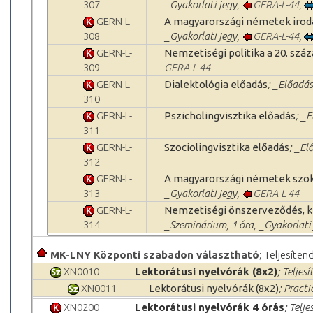
307
_Gyakorlati jegy,
GERA-L-44
,
GERN-L-
A magyarországi németek iro
308
_Gyakorlati jegy,
GERA-L-44
,
GERN-L-
Nemzetiségi politika a 20. szá
309
GERA-L-44
GERN-L-
Dialektológia előadás
; _Előadás
310
GERN-L-
Pszicholingvisztika előadás
; _
311
GERN-L-
Szociolingvisztika előadás
; _El
312
GERN-L-
A magyarországi németek szo
313
_Gyakorlati jegy,
GERA-L-44
GERN-L-
Nemzetiségi önszerveződés, 
314
_Szeminárium, 1 óra, _Gyakorlati
MK-LNY Központi szabadon választható
; Teljesíten
XN0010
Lektorátusi nyelvórák (8x2)
; Teljes
XN0011
Lektorátusi nyelvórák (8x2)
; Practi
XN0200
Lektorátusi nyelvórák 4 órás
; Telje