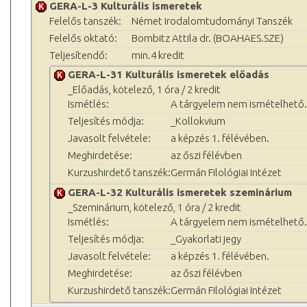
GERA-L-3 Kulturális ismeretek
Felelős tanszék:
Német Irodalomtudományi Tanszék
Felelős oktató:
Bombitz Attila dr. (BOAHAES.SZE)
Teljesítendő:
min.4 kredit
GERA-L-31 Kulturális ismeretek előadás
_Előadás, kötelező, 1 óra / 2 kredit
Ismétlés:
A tárgyelem nem ismételhető.
Teljesítés módja:
_Kollokvium
Javasolt felvétele:
a képzés 1. félévében.
Meghirdetése:
az őszi félévben
Kurzushirdető tanszék:
Germán Filológiai Intézet
GERA-L-32 Kulturális ismeretek szeminárium
_Szeminárium, kötelező, 1 óra / 2 kredit
Ismétlés:
A tárgyelem nem ismételhető.
Teljesítés módja:
_Gyakorlati jegy
Javasolt felvétele:
a képzés 1. félévében.
Meghirdetése:
az őszi félévben
Kurzushirdető tanszék:
Germán Filológiai Intézet