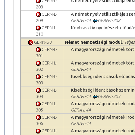
GERN-L-
A német nyelv stilisztikája elő
208
GERN-L-
A német nyelv stilisztikája sz
209
GERA-L-44
,
GERN-L-208
GERN-L-
Kontrasztív nyelvészet előadá
210
GERN-L-3
Német nemzetiségi modul
; Telje
GERN-L-
A magyarországi németek tört
301
GERN-L-
A magyarországi németek tört
302
GERA-L-44
GERN-L-
Kisebbségi identitások előadás
303
GERN-L-
Kisebbségi identitások szemi
304
GERA-L-44
,
GERN-L-303
GERN-L-
A magyarországi németek irod
305
GERA-L-44
GERN-L-
A magyarországi németek irod
306
GERA-L-44
GERN-L-
A magyarországi németek iro