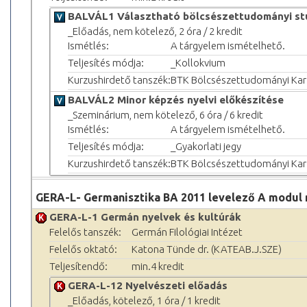
BALVÁL1 Választható bölcsészettudományi stú
_Előadás, nem kötelező, 2 óra / 2 kredit
Ismétlés:
A tárgyelem ismételhető.
Teljesítés módja:
_Kollokvium
Kurzushirdető tanszék:
BTK Bölcsészettudományi Kar
BALVÁL2 Minor képzés nyelvi előkészítése
_Szeminárium, nem kötelező, 6 óra / 6 kredit
Ismétlés:
A tárgyelem ismételhető.
Teljesítés módja:
_Gyakorlati jegy
Kurzushirdető tanszék:
BTK Bölcsészettudományi Kar
GERA-L- Germanisztika BA 2011 levelező A modul
GERA-L-1 Germán nyelvek és kultúrák
Felelős tanszék:
Germán Filológiai Intézet
Felelős oktató:
Katona Tünde dr. (KATEAB.J.SZE)
Teljesítendő:
min.4 kredit
GERA-L-12 Nyelvészeti előadás
_Előadás, kötelező, 1 óra / 1 kredit