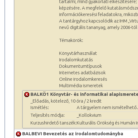
tartalmi, mind gyakorlati elkészítésére;
képzésére. A megfelelő kutatásmódszert
információkeresési feladatokra, miközb
A tantárgyhoz kapcsolódik az IHM „Vir
nevű digitális tananyag, amely 2006-t
Témakörök:
Könyvtárhasználat
Irodalomkutatás
Dokumentumtípusok
Internetes adatbázisok
Online irodalomkeresés
Multimédia ismeretek
BALKÖ1 Könyvtár- és informatikai alapismeret
_Előadás, kötelező, 10 óra / 2 kredit
Ismétlés:
A tárgyelem nem ismételhető.
Teljesítés módja:
_Kollokvium
Kurzushirdető tanszék:
Kulturális Örökség és Humán 
BALBEVI Bevezetés az irodalomtudományba