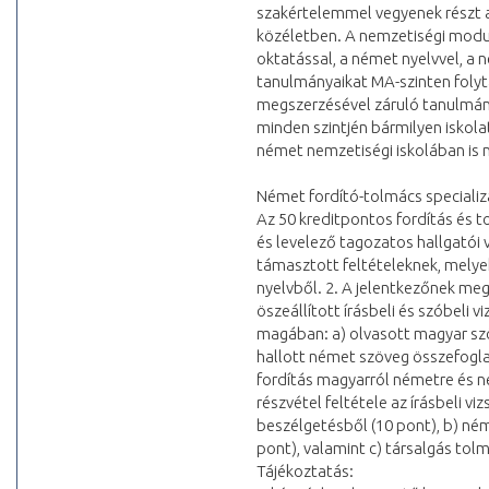
szakértelemmel vegyenek részt 
közéletben. A nemzetiségi modul 
oktatással, a német nyelvvel, a
tanulmányaikat MA-szinten folyt
megszerzésével záruló tanulmányo
minden szintjén bármilyen iskola
német nemzetiségi iskolában is 
Német fordító-tolmács specializác
Az 50 kreditpontos fordítás és t
és levelező tagozatos hallgatói v
támasztott feltételeknek, melyek
nyelvből. 2. A jelentkezőnek meg 
öszeállított írásbeli és szóbeli v
magában: a) olvasott magyar szö
hallott német szöveg összefoglal
fordítás magyarról németre és n
részvétel feltétele az írásbeli v
beszélgetésből (10 pont), b) né
pont), valamint c) társalgás tolm
Tájékoztatás: