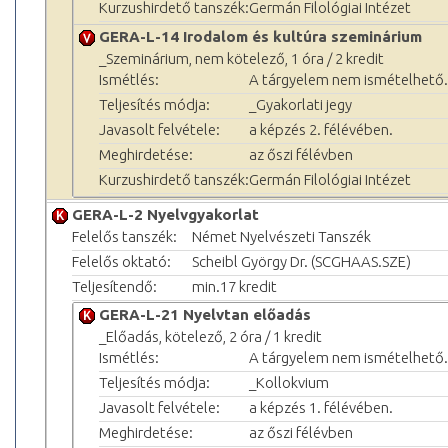
Kurzushirdető tanszék:
Germán Filológiai Intézet
GERA-L-14 Irodalom és kultúra szeminárium
_Szeminárium, nem kötelező, 1 óra / 2 kredit
Ismétlés:
A tárgyelem nem ismételhető.
Teljesítés módja:
_Gyakorlati jegy
Javasolt felvétele:
a képzés 2. félévében.
Meghirdetése:
az őszi félévben
Kurzushirdető tanszék:
Germán Filológiai Intézet
GERA-L-2 Nyelvgyakorlat
Felelős tanszék:
Német Nyelvészeti Tanszék
Felelős oktató:
Scheibl György Dr. (SCGHAAS.SZE)
Teljesítendő:
min.17 kredit
GERA-L-21 Nyelvtan előadás
_Előadás, kötelező, 2 óra / 1 kredit
Ismétlés:
A tárgyelem nem ismételhető.
Teljesítés módja:
_Kollokvium
Javasolt felvétele:
a képzés 1. félévében.
Meghirdetése:
az őszi félévben