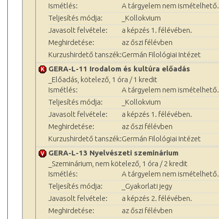
Ismétlés:
A tárgyelem nem ismételhető.
Teljesítés módja:
_Kollokvium
Javasolt felvétele:
a képzés 1. félévében.
Meghirdetése:
az őszi félévben
Kurzushirdető tanszék:
Germán Filológiai Intézet
GERA-L-11 Irodalom és kultúra előadás
_Előadás, kötelező, 1 óra / 1 kredit
Ismétlés:
A tárgyelem nem ismételhető.
Teljesítés módja:
_Kollokvium
Javasolt felvétele:
a képzés 1. félévében.
Meghirdetése:
az őszi félévben
Kurzushirdető tanszék:
Germán Filológiai Intézet
GERA-L-13 Nyelvészeti szeminárium
_Szeminárium, nem kötelező, 1 óra / 2 kredit
Ismétlés:
A tárgyelem nem ismételhető.
Teljesítés módja:
_Gyakorlati jegy
Javasolt felvétele:
a képzés 2. félévében.
Meghirdetése:
az őszi félévben