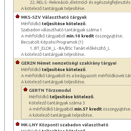
22. REL-S - Rekreáció-,életmód- és egészségfejlesztés
A kötelező tantárgyak teljesítése.
MKS-SZV Választható tárgyak
Mérföldkő
teljesítése kötelező
.
Szabadon választható tantárgyak száma 1
A mérföldkő tárgyaiból
min.10 kredit
összegyüjtése.
Becsatolt Képzési Programok (1)
1. BT_ELOK_L - BA/BSc Tanári előkészítő_L
A kötelező tantárgyak teljesítése.
GER2N Német nemzetiségi szakirány tárgyai
Mérföldkő
teljesítése kötelező
.
A mérföldkő tárgyaiból és a beágyazott mérföldkövek tá
A kötelező tantárgyak teljesítése.
GERTN Törzsmodul
Mérföldkő
teljesítése kötelező
.
Kötelező tantárgyak száma 3
A mérföldkő tárgyaiból
min.57 kredit
összegyüjtése
A kötelező tantárgyak teljesítése.
MK-LNY Központi szabadon választható