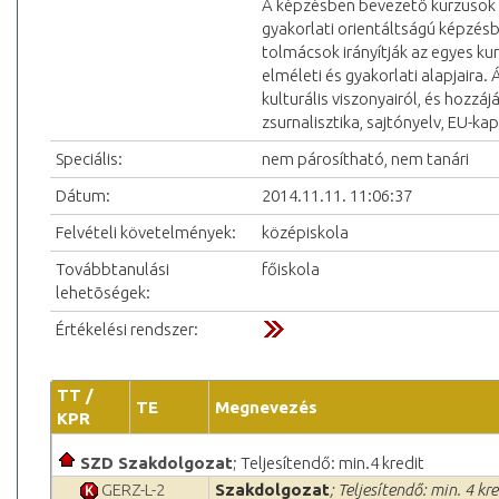
A képzésben bevezető kurzusok m
gyakorlati orientáltságú képzésb
tolmácsok irányítják az egyes ku
elméleti és gyakorlati alapjaira.
kulturális viszonyairól, és hozz
zsurnalisztika, sajtónyelv, EU-ka
Speciális:
nem párosítható, nem tanári
Dátum:
2014.11.11. 11:06:37
Felvételi követelmények:
középiskola
Továbbtanulási
főiskola
lehetõségek:
Értékelési rendszer:
TT /
TE
Megnevezés
KPR
SZD Szakdolgozat
; Teljesítendő: min.4 kredit
GERZ-L-2
Szakdolgozat
; Teljesítendő: min. 4 kre