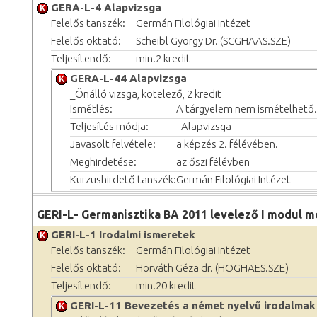
GERA-L-4 Alapvizsga
Felelős tanszék:
Germán Filológiai Intézet
Felelős oktató:
Scheibl György Dr. (SCGHAAS.SZE)
Teljesítendő:
min.2 kredit
GERA-L-44 Alapvizsga
_Önálló vizsga, kötelező, 2 kredit
Ismétlés:
A tárgyelem nem ismételhető.
Teljesítés módja:
_Alapvizsga
Javasolt felvétele:
a képzés 2. félévében.
Meghirdetése:
az őszi félévben
Kurzushirdető tanszék:
Germán Filológiai Intézet
GERI-L- Germanisztika BA 2011 levelező I modul m
GERI-L-1 Irodalmi ismeretek
Felelős tanszék:
Germán Filológiai Intézet
Felelős oktató:
Horváth Géza dr. (HOGHAES.SZE)
Teljesítendő:
min.20 kredit
GERI-L-11 Bevezetés a német nyelvű irodalmak