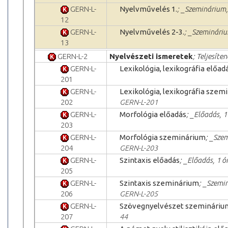
GERN-L-
Nyelvművelés 1.
; _Szeminárium,
12
GERN-L-
Nyelvművelés 2-3.
; _Szemináriu
13
GERN-L-2
Nyelvészeti ismeretek
; Teljesíte
GERN-L-
Lexikológia, lexikográfia előad
201
GERN-L-
Lexikológia, lexikográfia szem
202
GERN-L-201
GERN-L-
Morfológia előadás
; _Előadás, 
203
GERN-L-
Morfológia szeminárium
; _Sze
204
GERN-L-203
GERN-L-
Szintaxis előadás
; _Előadás, 1 ó
205
GERN-L-
Szintaxis szeminárium
; _Szemin
206
GERN-L-205
GERN-L-
Szövegnyelvészet szemináriu
207
44