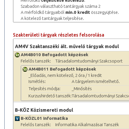
Mérföldkő
teljesítése kötelező
.
Szabadon választható tantárgyak száma 2
A mérföldkő tárgyaiból
min.0 kredit
összegyüjtése.
A kötelező tantárgyak teljesítése.
Szakterületi tárgyak részletes felsorolása
AM4V Szaktanszéki ált. művelő tárgyak modul
AM4B010 Befogadott képzések
Felelős tanszék:
Társadalomtudományi Szakcsoport
AM4B011 Befogadott képzések
_Előadás, nem kötelező, 2 óra / 1 kredit
Ismétlés:
A tárgyelem ismételhető.
Teljesítés módja:
_Minősítés
Kurzushirdető tanszék:
Társadalomtudományi Szakcs
B-KÖZ Közismereti modul
B-KÖZL01 Informatika
Felelős tanszék:
Informatika Alkalmazásai Tanszék