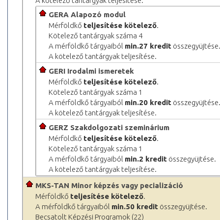
A kötelező tantárgyak teljesítése.
GERA Alapozó modul
Mérföldkő
teljesítése kötelező
.
Kötelező tantárgyak száma 4
A mérföldkő tárgyaiból
min.27 kredit
összegyüjtése
A kötelező tantárgyak teljesítése.
GERI Irodalmi ismeretek
Mérföldkő
teljesítése kötelező
.
Kötelező tantárgyak száma 1
A mérföldkő tárgyaiból
min.20 kredit
összegyüjtése
A kötelező tantárgyak teljesítése.
GERZ Szakdolgozati szeminárium
Mérföldkő
teljesítése kötelező
.
Kötelező tantárgyak száma 1
A mérföldkő tárgyaiból
min.2 kredit
összegyüjtése.
A kötelező tantárgyak teljesítése.
MKS-TAN Minor képzés vagy pecializáció
Mérföldkő
teljesítése kötelező
.
A mérföldkő tárgyaiból
min.50 kredit
összegyüjtése.
Becsatolt Képzési Programok (22)