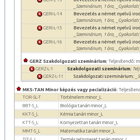
_Szeminárium, 1 óra, _Gyakorlati
GERI-L-14
Bevezetés a német nyelvű iro
_Szeminárium, 1 óra, _Gyakorlati
GERI-L-15
Bevezetés a német nyelvű iro
_Szeminárium, 1 óra, _Gyakorlati
GERI-L-16
Bevezetés a német nyelvű iro
_Szeminárium, 1 óra, _Gyakorlati
GERZ Szakdolgozati szeminárium
; Teljesítendő: m
GERZ-L-1
Szakdolgozati szeminárium
; Tel
GERZ-L-11
Szakdolgozati szeminárium
; _
MKS-TAN Minor képzés vagy pecializáció
; Teljesíten
TOR-SL-T
Történelem minor_L
BBT-S_L
Biológia tanári minor_L
KKT-S_L
Kémia tanári minor_L
KTT-S_L
Környezettan tanári minor_L
MMT-S_L
Matematika tanári minor_L
TIT-S_L
Természetismeret tanári minor_L