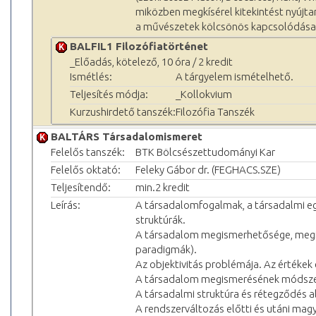
miközben megkísérel kitekintést nyújtan
a művészetek kölcsönös kapcsolódásai
BALFIL1 Filozófiatörténet
_Előadás, kötelező, 10 óra / 2 kredit
Ismétlés:
A tárgyelem ismételhető.
Teljesítés módja:
_Kollokvium
Kurzushirdető tanszék:
Filozófia Tanszék
BALTÁRS Társadalomismeret
Felelős tanszék:
BTK Bölcsészettudományi Kar
Felelős oktató:
Feleky Gábor dr. (FEGHACS.SZE)
Teljesítendő:
min.2 kredit
Leírás:
A társadalomfogalmak, a társadalmi eg
struktúrák.
A társadalom megismerhetősége, megi
paradigmák).
Az objektivitás problémája. Az értékek 
A társadalom megismerésének módszert
A társadalmi struktúra és rétegződés a
A rendszerváltozás előtti és utáni mag