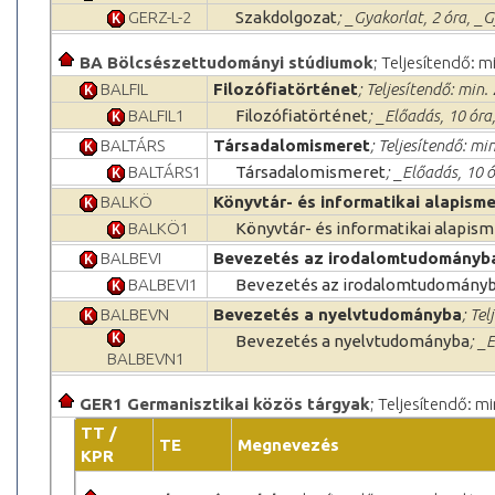
GERZ-L-2
Szakdolgozat
; _Gyakorlat, 2 óra, _G
BA Bölcsészettudományi stúdiumok
; Teljesítendő: m
BALFIL
Filozófiatörténet
; Teljesítendő: min. 
BALFIL1
Filozófiatörténet
; _Előadás, 10 óra
BALTÁRS
Társadalomismeret
; Teljesítendő: min
BALTÁRS1
Társadalomismeret
; _Előadás, 10 
BALKÖ
Könyvtár- és informatikai alapism
BALKÖ1
Könyvtár- és informatikai alapis
BALBEVI
Bevezetés az irodalomtudományb
BALBEVI1
Bevezetés az irodalomtudomány
BALBEVN
Bevezetés a nyelvtudományba
; Tel
Bevezetés a nyelvtudományba
; _
BALBEVN1
GER1 Germanisztikai közös tárgyak
; Teljesítendő: mi
TT /
TE
Megnevezés
KPR