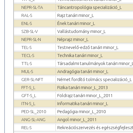
NEPR-SL-TA
Táncantropológia specializáció_L
RAL-S
Rajz tanári minor_L
ENL-S
Ének tanári minor_L
SZB-SL-V
Vallástudomány minor_L
NEPR-SL-N
Néprajz minor_L
TEL-S
Testnevelő-edző tanári minor_L
TECL-S
Technika tanári minor_L
TTL-S
Társadalmi tanulmányok tanári minor_
MUL-S
Andragógia tanári minor_L
GER-SL-NFT
Német fordító tolmács specializáció_L
FFT-S_L
Fizika tanári minor_L_2013
GFT-S_L
Földrajz tanári minor_L_2011
ITN-S_L
Informatika tanári minor_L
PED-SL_2010
Pedagógia minor_L_2010
ANG-SL-ANG
Angol minor_L_2011
REL-S
Rekreációszervezés és egészségfejles