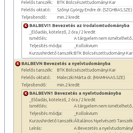
Felelős tanszék:
BTK Bölcsészettudományi Kar
Felelős oktató:
Szőnyi György Endre dr. (SZGHBAS.SZE)
Teljesítendő:
min.2 kredit
BALBEVI1 Bevezetés az irodalomtudományba
_Előadás, kötelező, 2 óra / 2 kredit
Ismétlés:
A tárgyelem nem ismételhető.
Teljesítés módja:
_Kollokvium
Kurzushirdető tanszék:
BTK Bölcsészettudományi Kar
BALBEVN Bevezetés a nyelvtudományba
Felelős tanszék:
BTK Bölcsészettudományi Kar
Felelős oktató:
Maleczki Márta dr. (MAMHAAS.SZE)
Teljesítendő:
min.2 kredit
BALBEVN1 Bevezetés a nyelvtudományba
_Előadás, kötelező, 2 óra / 2 kredit
Ismétlés:
A tárgyelem nem ismételhető.
Teljesítés módja:
_Kollokvium
Kurzushirdető tanszék:
Általános Nyelvészeti Tanszék
Leírás:
A Bevezetés a nyelvtudományb