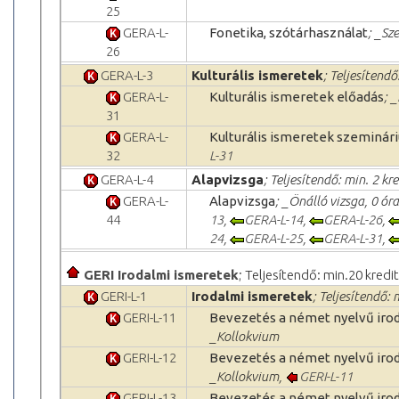
25
GERA-L-
Fonetika, szótárhasználat
; _Sz
26
GERA-L-3
Kulturális ismeretek
; Teljesítendő
GERA-L-
Kulturális ismeretek előadás
; 
31
GERA-L-
Kulturális ismeretek szeminár
32
L-31
GERA-L-4
Alapvizsga
; Teljesítendő: min. 2 kre
GERA-L-
Alapvizsga
; _Önálló vizsga, 0 ór
44
13
,
GERA-L-14
,
GERA-L-26
,
24
,
GERA-L-25
,
GERA-L-31
,
GERI Irodalmi ismeretek
; Teljesítendő: min.20 kredit
GERI-L-1
Irodalmi ismeretek
; Teljesítendő: 
GERI-L-11
Bevezetés a német nyelvű iro
_Kollokvium
GERI-L-12
Bevezetés a német nyelvű iro
_Kollokvium,
GERI-L-11
GERI-L-13
Bevezetés a német nyelvű iro