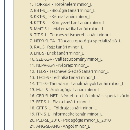
1. TOR-SL-T - Történelem minor_L
2. BBT-S_L - Biológia tanári minor_L
3. KKT-S_L - Kémia tanári minor_L
4. KTT-S_L - Környezettan tanári minor_L
5. MMT-S_L - Matematika tanári minor_L
6. TIT-S_L - Természetismeret tanári minor_L
7. NEPR-SL-TA - Táncantropológia specializáció_L
8. RAL-S - Rajz tanári minor_L
9. ENL-S - Ének tanári minor_L
10. SZB-SL-V - Vallástudomány minor_L
11. NEPR-SL-N - Néprajz minor_L
12. TEL-S - Testnevelő-edző tanári minor_L
13. TECL-S - Technika tanári minor_L
14. TTL-S - Társadalmi tanulmányok tanári minor_L
15. MUL-S - Andragógia tanári minor_L
16. GER-SL-NFT - Német fordító tolmács specializáció
17. FFT-S_L - Fizika tanári minor_L
18. GFT-S_L - Földrajz tanári minor_L
19. ITN-S_L - Informatika tanári minor_L
20. PED-SL_2010 - Pedagógia minor_L_2010
21. ANG-SL-ANG - Angol minor_L