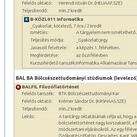
Felelős oktató:
Herendi István Dr. (HEIJAAF.SZE)
Teljesítendő:
min.2 kredit
B-KÖZL011 Informatika
_Gyakorlat, kötelező, 7 óra / 2 kredit
Ismétlés:
A tárgyelem nem ismételhető.
Teljesítés módja:
_Gyakorlati jegy
Javasolt felvétele:
a képzés 1. félévében.
Meghirdetése:
az őszi félévben
Kurzushirdető tanszék:
Informatika Alkalmazásai Tan
BAL BA Bölcsészettudományi stúdiumok (levelező
BALFIL Filozófiatörténet
Felelős tanszék:
BTK Bölcsészettudományi Kar
Felelős oktató:
Krémer Sándor Dr. (KRSHAAS.SZE)
Teljesítendő:
min.2 kredit
Leírás:
A tantárgy oktatásának célja az, hogy 
bölcselettörténet nagy korszakairól, a
módszertani eljárásokról. Az egy féléve
(Szókratész-Platón, Descartes, Kant, W