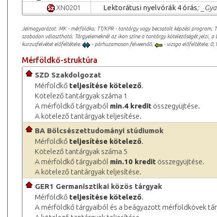
XN0201
Lektorátusi nyelvórák 4 órás
; _Gya
Jelmagyarázat: MK - mérföldko; TT/KPR - tantárgy vagy becsatolt képzési program; 
szabadon választható; Tárgyelemeknél az ikon színe a tantárgy kötelezőségét jelzi, a 
kurzusfelvétel előfeltétele;
- párhuzamosan felveendő;
- vizsga előfeltétele; 0,1
Mérföldkő-struktúra
SZD Szakdolgozat
Mérföldkő
teljesítése kötelező
.
Kötelező tantárgyak száma 1
A mérföldkő tárgyaiból
min.4 kredit
összegyüjtése.
A kötelező tantárgyak teljesítése.
BA Bölcsészettudományi stúdiumok
Mérföldkő
teljesítése kötelező
.
Kötelező tantárgyak száma 5
A mérföldkő tárgyaiból
min.10 kredit
összegyüjtése.
A kötelező tantárgyak teljesítése.
GER1 Germanisztikai közös tárgyak
Mérföldkő
teljesítése kötelező
.
A mérföldkő tárgyaiból és a beágyazott mérföldkövek tá