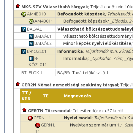
MKS-SZV Választható tárgyak
; Teljesítendő: min.10 k
AM4B010
Befogadott képzések
; Teljesítendő: 
AM4B011
Befogadott képzések
; _Előadás, 2
BALVÁL
Választható bölcsészettudományi
BALVÁL1
Választható bölcsészettudományi 
BALVÁL2
Minor képzés nyelvi előkészítése
B-KÖZL01
Informatika
; Teljesítendő: min. 2 kredit
B-
Informatika
; _Gyakorlat, 7 óra, _Gy
KÖZL011
BT_ELOK_L
BA/BSc Tanári előkészítő_L
GER2N Német nemzetiségi szakirány tárgyai
; Teljes
TT /
TE
Megnevezés
KPR
GERTN Törzsmodul
; Teljesítendő: min.57 kredit
GERN-L-1
Nyelvi modul
; Teljesítendő: min. 9 
GERN-L-
Nyelvtan szeminárium 1.
; _Sze
11