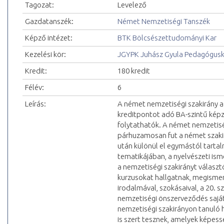
Tagozat:
Levelező
Gazdatanszék:
Német Nemzetiségi Tanszék
Képző intézet:
BTK Bölcsészettudományi Kar
Kezelési kör:
JGYPK Juhász Gyula Pedagógus
Kredit:
180 kredit
Félév:
6
Leírás:
A német nemzetiségi szakirány a
kreditpontot adó BA-szintű kép
folytathatók. A német nemzetiség
párhuzamosan fut a német szakirá
után különül el egymástól tarta
tematikájában, a nyelvészeti ism
a nemzetiségi szakirányt válasz
kurzusokat hallgatnak, megisme
irodalmával, szokásaival, a 20. s
nemzetiségi önszerveződés saját
nemzetiségi szakirányon tanuló 
is szert tesznek, amelyek képess