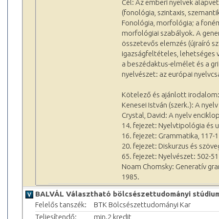
Cél: Az emberi nyelvek alapve
(fonológia, szintaxis, szeman
Fonológia, morfológia; a foné
morfológiai szabályok. A gener
összetevős elemzés (újraíró s
igazságfeltételes, lehetséges
a beszédaktus-elmélet és a gr
nyelvészet: az európai nyelvcs
Kötelező és ajánlott irodalom
Kenesei István (szerk.): A nyel
Crystal, David: A nyelv enciklo
14. fejezet: Nyelvtipológia és 
16. fejezet: Grammatika, 117-1
20. fejezet: Diskurzus és szöve
65. fejezet: Nyelvészet: 502-51
Noam Chomsky: Generatív gram
1985.
BALVÁL Választható bölcsészettudományi stúdiu
Felelős tanszék:
BTK Bölcsészettudományi Kar
Teljesítendő:
min.2 kredit