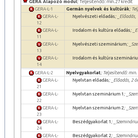
GERA Alapozó modul
; Teljesítendő: min.27 kredit
GERA-L-1
Germán nyelvek és kultúrák
; Te
GERA-L-
Nyelvészeti előadás
; _Előadás,
12
GERA-L-
Irodalom és kultúra előadás
; _
11
GERA-L-
Nyelvészeti szeminárium
; _Sz
13
GERA-L-
Irodalom és kultúra szeminári
14
GERA-L-2
Nyelvgyakorlat
; Teljesítendő: min.
GERA-L-
Nyelvtan előadás
; _Előadás, 2 ó
21
GERA-L-
Nyelvtan szeminárium 1
; _Szem
22
GERA-L-
Nyelvtan szeminárium 2
; _Szem
23
GERA-L-
Beszédgyakorlat 1
; _Szemináriu
24
GERA-L-
Beszédgyakorlat 2
; _Szemináriu