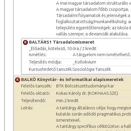
A mai magyar társadalom strukturális vi
A magyar társadalom főbb csoportjai.
Társadalmi folyamatok és jelenségek 
foglalkoztatottság/munkanélküliség; an
települési egyenlőtlenségek; az iskola 
vallás szerepe; a devianciák alakulása.
BALTÁRS1 Társadalomismeret
_Előadás, kötelező, 10 óra / 2 kredit
Ismétlés:
A tárgyelem nem ismételhető.
Teljesítés módja:
_Kollokvium
Kurzushirdető tanszék:
Szociológia Tanszék
BALKÖ Könyvtár- és informatikai alapismeretek
Felelős tanszék:
BTK Bölcsészettudományi Kar
Felelős oktató:
Kokas Károly dr. (KOKHAAS.SZE)
Teljesítendő:
min.2 kredit
Leírás:
A tantárgy általános célja: hogy megis
kutatás során adódó pragmatikus problé
ismereteivel.
A tantárgy specifikus célkitűzése: a 