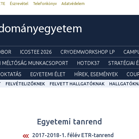
ZTE
Észrevétel
Telefonkönyv
Adatvédelem
udományegyetem
ZOBOR
ICOSTEE 2026
CRYOEMWORKSHOP LP
CAMPU
I MÉLTÓSÁG MUNKACSOPORT
HOTDK37
STRATÉGIAI 
OKTATÁS
EGYETEMI ÉLET
HÍREK, ESEMÉNYEK
COUR
T
FELVÉTELIZŐKNEK
FELVETT HALLGATÓKNAK
HALLGATÓKN
Egyetemi tanrend
2017-2018-1. félév ETR-tanrend