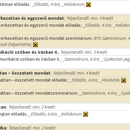
téstan előadás
; _Előadás, 4 óra, _Kollokvium,
kezettan és egyszerű mondat
; Teljesítendő: min. 4 kredit
erkezettan és egyszerű mondat előadás
; _Előadás, 4 óra, _Kollok
zerkezettan és egyszerű mondat szeminárium
; BTK Szeminárium, 4
ssal (teljesítette),
káció szóban és írásban II.
; Teljesítendő: min. 3 kredit
nikáció szóban és írásban II.
; _Szeminárium, 6 óra, _Gyakorlati jeg
an – összetett mondat
; Teljesítendő: min. 4 kredit
ttan – összetett mondat előadás
; _Előadás, 4 óra, _Minősítés,
attan – összetett mondatszeminárium
; _Szeminárium, 6 óra, _Gyak
tan
; Teljesítendő: min. 2 kredit
gtan előadás
; _Előadás, 6 óra, _Kollokvium,
tika
; Teljesítendő: min. 2 kredit