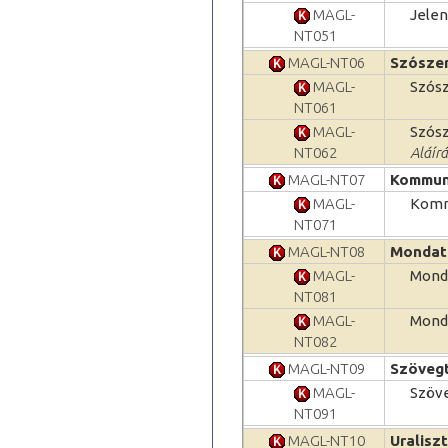
MAGL-
Jelen
NT051
MAGL-NT06
Szószer
MAGL-
Szósz
NT061
MAGL-
Szós
NT062
Aláírá
MAGL-NT07
Kommuni
MAGL-
Kommu
NT071
MAGL-NT08
Mondatt
MAGL-
Monda
NT081
MAGL-
Mond
NT082
MAGL-NT09
Szöveg
MAGL-
Szöve
NT091
MAGL-NT10
Uralisz