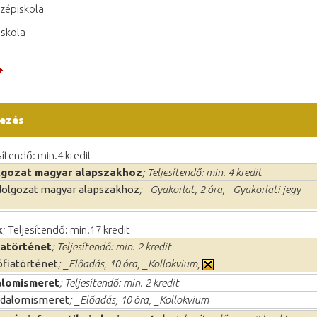
zépiskola
iskola
ezés
esítendő: min.4 kredit
lgozat magyar alapszakhoz
; Teljesítendő: min. 4 kredit
olgozat magyar alapszakhoz
; _Gyakorlat, 2 óra, _Gyakorlati jegy
k
; Teljesítendő: min.17 kredit
iatörténet
; Teljesítendő: min. 2 kredit
ófiatörténet
; _Előadás, 10 óra, _Kollokvium,
alomismeret
; Teljesítendő: min. 2 kredit
adalomismeret
; _Előadás, 10 óra, _Kollokvium