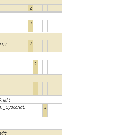
2
2
jegy
2
2
2
kredit
a, _Gyakorlati
3
edit