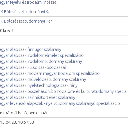
gyar Nyelvi és Irodalmi Intézet
K Bölcsészettudományi Kar
K Bölcsészettudományi Kar
0 kredit
gyar alapszak finnugor szakirány
gyar alapszak irodalomelmélet specializáció
gyar alapszak irodalomtudomány szakirány
gyar alapszak külső szakosodással
gyar alapszak modern magyar irodalom specializáció
gyar alapszak művelődéstudomány szakirány
gyar alapszak nyelvtechnológia szakirány
gyar alapszak összehasonlító irodalom- és kultúratudomány special
gyar alapszak színháztörténet szakirány
gyar levelező alapszak - nyelvtudomány szakirányú specializáció
m párosítható, nem tanári
15.04.23. 10:57:53