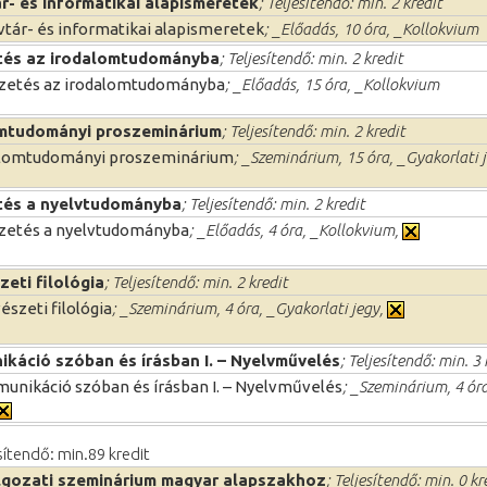
r- és informatikai alapismeretek
; Teljesítendő: min. 2 kredit
tár- és informatikai alapismeretek
; _Előadás, 10 óra, _Kollokvium
tés az irodalomtudományba
; Teljesítendő: min. 2 kredit
zetés az irodalomtudományba
; _Előadás, 15 óra, _Kollokvium
mtudományi proszeminárium
; Teljesítendő: min. 2 kredit
alomtudományi proszeminárium
; _Szeminárium, 15 óra, _Gyakorlati 
tés a nyelvtudományba
; Teljesítendő: min. 2 kredit
zetés a nyelvtudományba
; _Előadás, 4 óra, _Kollokvium,
zeti filológia
; Teljesítendő: min. 2 kredit
észeti filológia
; _Szeminárium, 4 óra, _Gyakorlati jegy,
káció szóban és írásban I. – Nyelvművelés
; Teljesítendő: min. 3 
nikáció szóban és írásban I. – Nyelvművelés
; _Szeminárium, 4 ór
esítendő: min.89 kredit
gozati szeminárium magyar alapszakhoz
; Teljesítendő: min. 0 kr