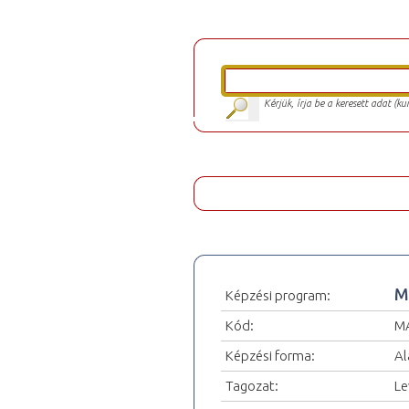
Kérjük, írja be a keresett adat (k
M
Képzési program:
Kód:
M
Képzési forma:
Al
Tagozat:
Le