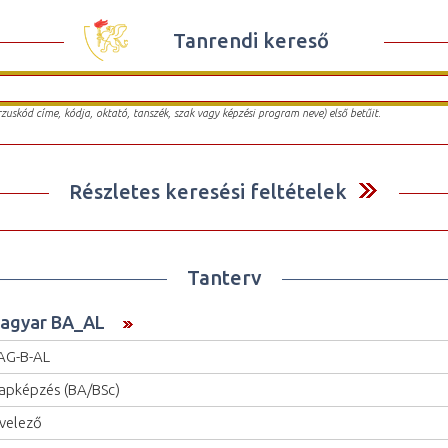
Tanrendi kereső
urzuskód címe, kódja, oktató, tanszék, szak vagy képzési program neve) első betűit.
Részletes keresési feltételek
Tanterv
agyar BA_AL
AG-B-AL
apképzés (BA/BSc)
velező