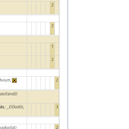
2
2
1
2
okvium,
2
ljesítendő:
dás
; _Előadás,
3
yakorlati
2