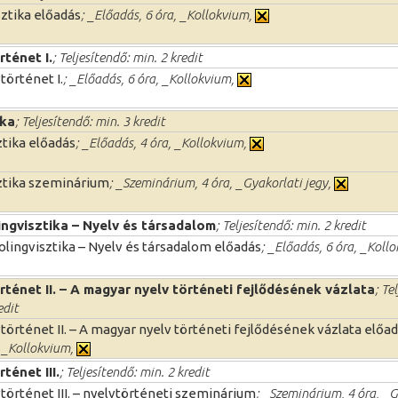
sztika előadás
; _Előadás, 6 óra, _Kollokvium,
rténet I.
; Teljesítendő: min. 2 kredit
történet I.
; _Előadás, 6 óra, _Kollokvium,
ika
; Teljesítendő: min. 3 kredit
sztika előadás
; _Előadás, 4 óra, _Kollokvium,
sztika szeminárium
; _Szeminárium, 4 óra, _Gyakorlati jegy,
ingvisztika – Nyelv és társadalom
; Teljesítendő: min. 2 kredit
olingvisztika – Nyelv és társadalom előadás
; _Előadás, 6 óra, _Koll
rténet II. – A magyar nyelv történeti fejlődésének vázlata
; Te
edit
történet II. – A magyar nyelv történeti fejlődésének vázlata előa
, _Kollokvium,
ténet III.
; Teljesítendő: min. 2 kredit
történet III. – nyelvtörténeti szeminárium
; _Szeminárium, 4 óra, _G