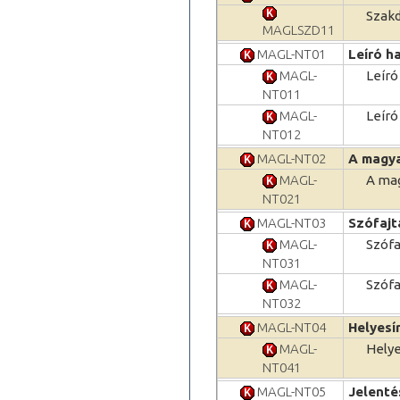
Szakd
MAGLSZD11
MAGL-NT01
Leíró h
MAGL-
Leíró
NT011
MAGL-
Leíró
NT012
MAGL-NT02
A magya
MAGL-
A mag
NT021
MAGL-NT03
Szófajt
MAGL-
Szófa
NT031
MAGL-
Szófa
NT032
MAGL-NT04
Helyesí
MAGL-
Helye
NT041
MAGL-NT05
Jelenté