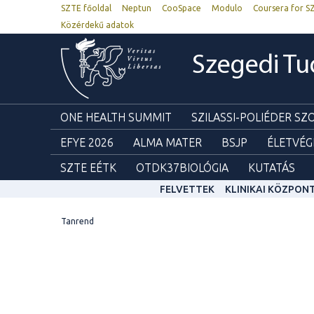
SZTE főoldal
Neptun
CooSpace
Modulo
Coursera for S
Közérdekű adatok
Szegedi T
ONE HEALTH SUMMIT
SZILASSI-POLIÉDER S
EFYE 2026
ALMA MATER
BSJP
ÉLETVÉG
SZTE EÉTK
OTDK37BIOLÓGIA
KUTATÁS
FELVETTEK
KLINIKAI KÖZPON
Tanrend