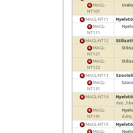
MAGL-
Urali
NT101
MAGL-NT11
Nyelvtö
MAGL-
Nyelv
NT111
MAGL-NT12
Stiliszt
MAGL-
Stili
NT121
MAGL-
Stili
NT122
MAGL-NT13
Szociol
MAGL-
Szoci
NT131
MAGL-NT14
Nyelvtö
min. 3 kr
MAGL-
Nyelv
NT141
6 óra
MAGL-NT15
Nyelvtör
MAGL-
Nyelv