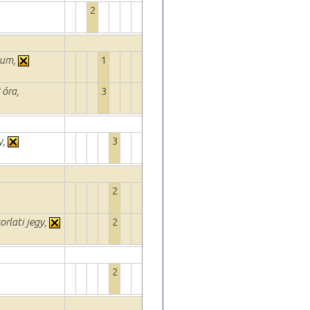
2
vium,
1
 óra,
3
y,
3
2
orlati jegy,
2
2