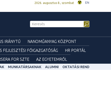
EN
2026. augusztus 8., szombat
S IRÁNYTŰ
NANOMŰANYAG KÖZPONT
ÉS FEJLESZTÉSI FŐIGAZGATÓSÁG
HR PORTÁL
SERA FOR SZTE
AZ EGYETEMRŐL
AK
MUNKATÁRSAKNAK
ALUMNI
OKTATÁSI REND