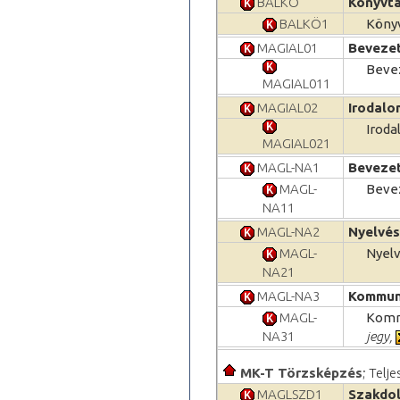
BALKÖ
Könyvtá
BALKÖ1
Könyv
MAGIAL01
Beveze
Beve
MAGIAL011
MAGIAL02
Irodalo
Irod
MAGIAL021
MAGL-NA1
Beveze
MAGL-
Beve
NA11
MAGL-NA2
Nyelvés
MAGL-
Nyelv
NA21
MAGL-NA3
Kommuni
MAGL-
Kommu
NA31
jegy,
MK-T Törzsképzés
; Telj
MAGLSZD1
Szakdol