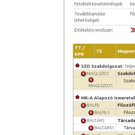
Felvételi követelmények:
kö
Továbbtanulási
fő
lehetõségek:
Értékelési rendszer:
TT /
TE
Megnev
KPR
SZD Szakdolgozat
; Telj
MAGLSZD2
Szakdo
Szakd
MAGLSZD21
MK-A Alapozó ismerete
BALFIL
Filozóf
BALFIL1
Filoz
BALTÁRS
Társad
BALTÁRS1
Társ