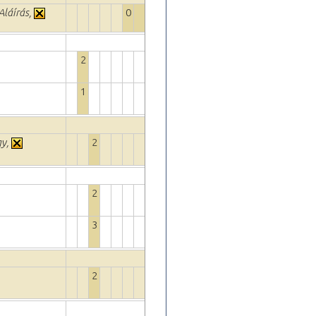
Aláírás,
0
2
1
gy,
2
2
3
2