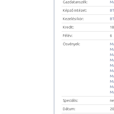
Gazdatanszék:
Ma
Képző intézet:
BT
Kezelési kör:
BT
Kredit:
18
Félév:
6
Ösvények:
Ma
Ma
Ma
Ma
Ma
Ma
Ma
Ma
Ma
Ma
Speciális:
ne
Dátum:
20