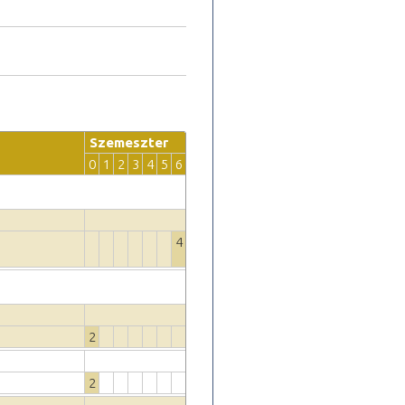
Szemeszter
0
1
2
3
4
5
6
4
2
2