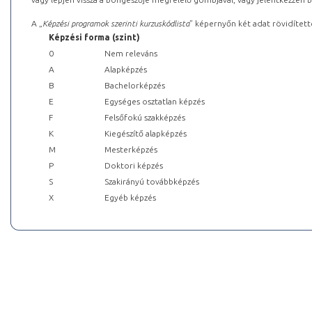
A „
Képzési programok szerinti kurzuskódlista
” képernyőn két adat rövidített
Képzési forma (szint)
0
Nem releváns
A
Alapképzés
B
Bachelorképzés
E
Egységes osztatlan képzés
F
Felsőfokú szakképzés
K
Kiegészítő alapképzés
M
Mesterképzés
P
Doktori képzés
S
Szakirányú továbbképzés
X
Egyéb képzés