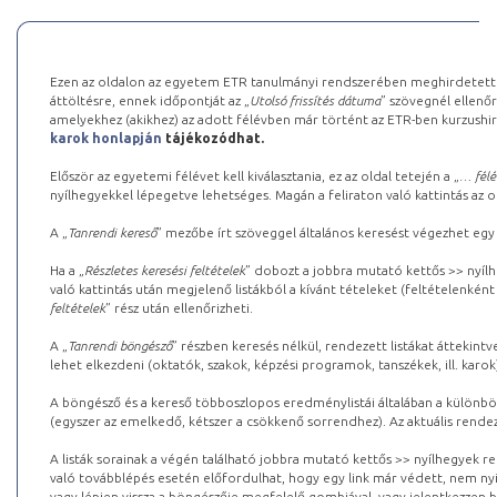
Ezen az oldalon az egyetem ETR tanulmányi rendszerében meghirdetett k
áttöltésre, ennek időpontját az „
Utolsó frissítés dátuma
” szövegnél ellenőr
amelyekhez (akikhez) az adott félévben már történt az ETR-ben kurzushi
karok honlapján
tájékozódhat.
Először az egyetemi félévet kell kiválasztania, ez az oldal tetején a „
… félé
nyílhegyekkel lépegetve lehetséges. Magán a feliraton való kattintás az old
A „
Tanrendi kereső
” mezőbe írt szöveggel általános keresést végezhet egy
Ha a „
Részletes keresési feltételek
” dobozt a jobbra mutató kettős >> nyílh
való kattintás után megjelenő listákból a kívánt tételeket (feltételenként
feltételek
” rész után ellenőrizheti.
A „
Tanrendi böngésző
” részben keresés nélkül, rendezett listákat áttekin
lehet elkezdeni (oktatók, szakok, képzési programok, tanszékek, ill. karok
A böngésző és a kereső többoszlopos eredménylistái általában a különböz
(egyszer az emelkedő, kétszer a csökkenő sorrendhez). Az aktuális rendez
A listák sorainak a végén található jobbra mutató kettős >> nyílhegyek r
való továbblépés esetén előfordulhat, hogy egy link már védett, nem nyi
vagy lépjen vissza a böngészője megfelelő gombjával, vagy jelentkezzen be