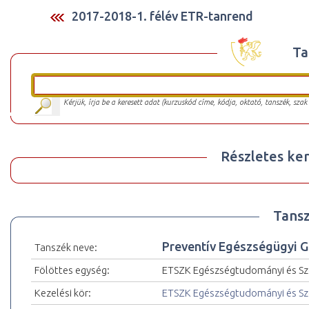
2017-2018-1. félév ETR-tanrend
Ta
Kérjük, írja be a keresett adat (kurzuskód címe, kódja, oktató, tanszék, szak
Részletes ker
Tansz
Preventív Egészségügyi 
Tanszék neve:
Fölöttes egység:
ETSZK Egészségtudományi és Szo
Kezelési kör:
ETSZK Egészségtudományi és Szo