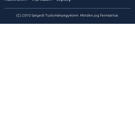
(C) 2010 Szegedi Tudományegyetem. Minden jog fenntartva.