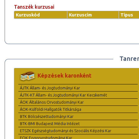
Tanszék kurzusai
Kurzuskód
Kurzuscím
Típus
Tanre
Képzések karonként
ÁJTK Állam- és Jogtudományi Kar
ÁJTK-KT Állam- és Jogtudományi Kar Kecskemét
ÁOK Általános Orvostudományi Kar
ÁOK-Külföldi Hallgatók Titkársága
BTK Bölcsészettudományi Kar
BTK-BMI Budapest Média Intézet
ETSZK Egészségtudományi és Szociális Képzési Kar
FOK Fogorvostudományi Kar