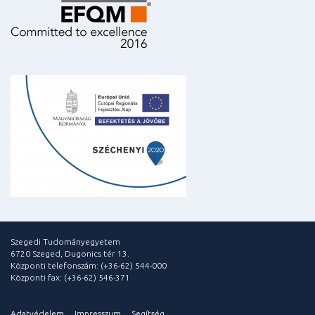
Szegedi Tudományegyetem
6720 Szeged, Dugonics tér 13.
Központi telefonszám: (+36-62) 544-000
Központi fax: (+36-62) 546-371
Adatvédelem
Impresszum
Segítség