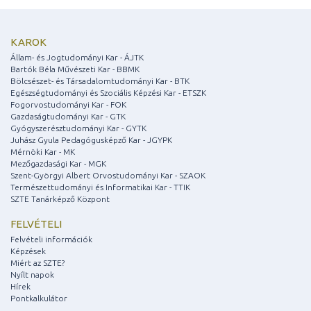
KAROK
Állam- és Jogtudományi Kar - ÁJTK
Bartók Béla Művészeti Kar - BBMK
Bölcsészet- és Társadalomtudományi Kar - BTK
Egészségtudományi és Szociális Képzési Kar - ETSZK
Fogorvostudományi Kar - FOK
Gazdaságtudományi Kar - GTK
Gyógyszerésztudományi Kar - GYTK
Juhász Gyula Pedagógusképző Kar - JGYPK
Mérnöki Kar - MK
Mezőgazdasági Kar - MGK
Szent-Györgyi Albert Orvostudományi Kar - SZAOK
Természettudományi és Informatikai Kar - TTIK
SZTE Tanárképző Központ
FELVÉTELI
Felvételi információk
Képzések
Miért az SZTE?
Nyílt napok
Hírek
Pontkalkulátor