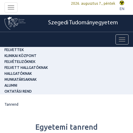
2026. augusztus 7., péntek
Toggle
EN
navigation
Szegedi Tudományegyetem
Toggl
navig
FELVETTEK
KLINIKAI KÖZPONT
FELVÉTELIZŐKNEK
FELVETT HALLGATÓKNAK
HALLGATÓKNAK
MUNKATÁRSAKNAK
ALUMNI
OKTATÁSI REND
Tanrend
Egyetemi tanrend