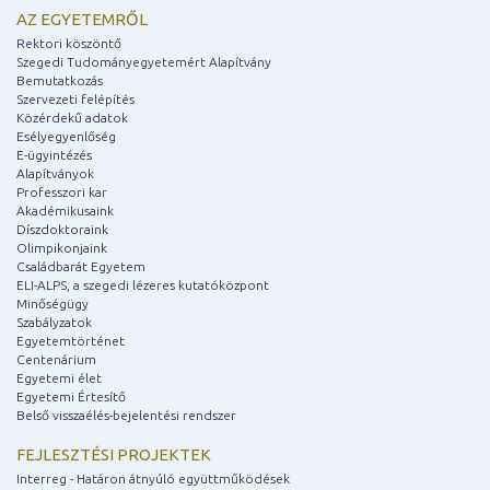
AZ EGYETEMRŐL
Rektori köszöntő
Szegedi Tudományegyetemért Alapítvány
Bemutatkozás
Szervezeti felépítés
Közérdekű adatok
Esélyegyenlőség
E-ügyintézés
Alapítványok
Professzori kar
Akadémikusaink
Díszdoktoraink
Olimpikonjaink
Családbarát Egyetem
ELI-ALPS, a szegedi lézeres kutatóközpont
Minőségügy
Szabályzatok
Egyetemtörténet
Centenárium
Egyetemi élet
Egyetemi Értesítő
Belső visszaélés-bejelentési rendszer
FEJLESZTÉSI PROJEKTEK
Interreg - Határon átnyúló együttműködések