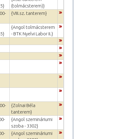
15}
(tolmácsterem)}
00-
{VIII.sz. tanterem}
{Angol tolmácsterem
45}
- BTK Nyelvi Labor II.}
00-
{Zolnai Béla
tanterem}
00-
{Angol szemináriumi
szoba - 3302}
00-
{Angol szemináriumi