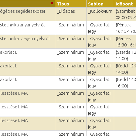
Típus
Sablon
Időpont
ítógépes segédeszközei
_Előadás
_Kollokvium
{Szombat
08:00-09:
ástechnika anyanyelvről
_Szeminárium
_Gyakorlati
{Péntek
jegy
16:15-17:
stechnika idegen nyelvről
_Szeminárium
_Gyakorlati
{Péntek
jegy
15:30-16:
akorlat I.
_Szeminárium
_Gyakorlati
{Szerda 12
jegy
14:00}
akorlat I.
_Szeminárium
_Gyakorlati
{Kedd 12:
jegy
14:00}
akorlat I.
_Szeminárium
_Gyakorlati
{Kedd 14:
jegy
16:00}
jlesztése I. MA
_Szeminárium
_Gyakorlati
jegy
jlesztése I. MA
_Szeminárium
_Gyakorlati
jegy
jlesztése I. MA
_Szeminárium
_Gyakorlati
jegy
jlesztése I. MA
_Szeminárium
_Gyakorlati