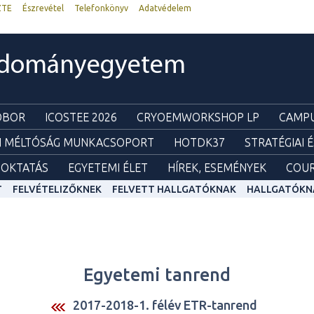
ZTE
Észrevétel
Telefonkönyv
Adatvédelem
udományegyetem
ZOBOR
ICOSTEE 2026
CRYOEMWORKSHOP LP
CAMPU
I MÉLTÓSÁG MUNKACSOPORT
HOTDK37
STRATÉGIAI 
OKTATÁS
EGYETEMI ÉLET
HÍREK, ESEMÉNYEK
COUR
T
FELVÉTELIZŐKNEK
FELVETT HALLGATÓKNAK
HALLGATÓKN
Egyetemi tanrend
2017-2018-1. félév ETR-tanrend