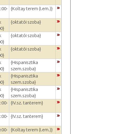
:00-
{Koltay terem (I.em.)}
k
{oktatói szoba}
00}
k
{oktatói szoba}
00}
k
{oktatói szoba}
00}
k
{Hispanisztika
00}
szem.szoba}
k
{Hispanisztika
00}
szem.szoba}
k
{Hispanisztika
00}
szem.szoba}
:00-
{IV.sz. tanterem}
:00-
{IV.sz. tanterem}
:00-
{Koltay terem (I.em.)}