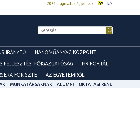
EN
2026. augusztus 7., péntek
S IRÁNYTŰ
NANOMŰANYAG KÖZPONT
ÉS FEJLESZTÉSI FŐIGAZGATÓSÁG
HR PORTÁL
SERA FOR SZTE
AZ EGYETEMRŐL
AK
MUNKATÁRSAKNAK
ALUMNI
OKTATÁSI REND