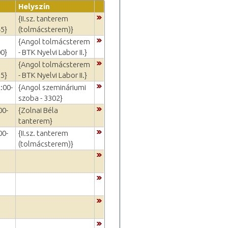
Helyszín
{II.sz. tanterem
45}
(tolmácsterem)}
{Angol tolmácsterem
00}
- BTK Nyelvi Labor II.}
{Angol tolmácsterem
15}
- BTK Nyelvi Labor II.}
:00-
{Angol szemináriumi
szoba - 3302}
00-
{Zolnai Béla
tanterem}
00-
{II.sz. tanterem
(tolmácsterem)}