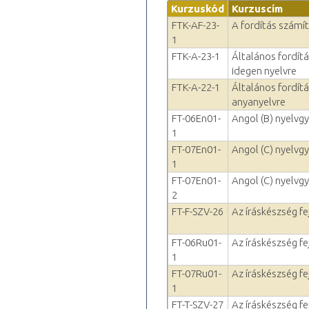
Kurzuskód
Kurzuscím
FTK-AF-23-
A fordítás szám
1
FTK-A-23-1
Általános fordít
idegen nyelvre
FTK-A-22-1
Általános fordítá
anyanyelvre
FT-06En01-
Angol (B) nyelvgy
1
FT-07En01-
Angol (C) nyelvgy
1
FT-07En01-
Angol (C) nyelvgy
2
FT-F-SZV-26
Az íráskészség fe
FT-06Ru01-
Az íráskészség fe
1
FT-07Ru01-
Az íráskészség fe
1
FT-T-SZV-27
Az íráskészség fe