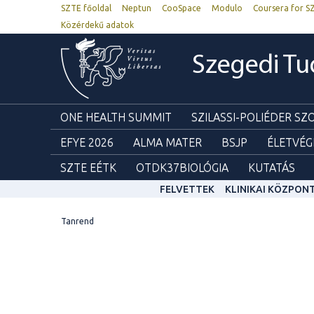
SZTE főoldal
Neptun
CooSpace
Modulo
Coursera for S
Közérdekű adatok
Szegedi T
ONE HEALTH SUMMIT
SZILASSI-POLIÉDER S
EFYE 2026
ALMA MATER
BSJP
ÉLETVÉG
SZTE EÉTK
OTDK37BIOLÓGIA
KUTATÁS
FELVETTEK
KLINIKAI KÖZPON
Tanrend