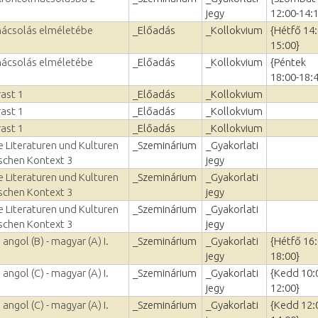
jegy
12:00-14:
mácsolás elméletébe
_Előadás
_Kollokvium
{Hétfő 14:
15:00}
mácsolás elméletébe
_Előadás
_Kollokvium
{Péntek
18:00-18:
ast 1
_Előadás
_Kollokvium
ast 1
_Előadás
_Kollokvium
ast 1
_Előadás
_Kollokvium
 Literaturen und Kulturen
_Szeminárium
_Gyakorlati
schen Kontext 3
jegy
 Literaturen und Kulturen
_Szeminárium
_Gyakorlati
schen Kontext 3
jegy
 Literaturen und Kulturen
_Szeminárium
_Gyakorlati
schen Kontext 3
jegy
angol (B) - magyar (A) I.
_Szeminárium
_Gyakorlati
{Hétfő 16:
jegy
18:00}
angol (C) - magyar (A) I.
_Szeminárium
_Gyakorlati
{Kedd 10:
jegy
12:00}
angol (C) - magyar (A) I.
_Szeminárium
_Gyakorlati
{Kedd 12: