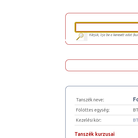
Kérjük, írja be a keresett adat (k
F
Tanszék neve:
Fölöttes egység:
BT
Kezelési kör:
BT
Tanszék kurzusai