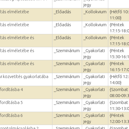
jegy
ítás elméletébe
_Előadás
_Kollokvium
{Hétfő 10:
11:00}
ítás elméletébe
_Előadás
_Kollokvium
{Péntek
17:15-18:
ítás elméletébe és
_Előadás
_Kollokvium
{Péntek
17:15-18:
ítás elméletébe és
_Szeminárium
_Gyakorlati
{Péntek
jegy
15:30-16:
ítás elméletébe és
_Szeminárium
_Gyakorlati
{Péntek
jegy
16:15-17:
vi közvetítés gyakorlatába
_Szeminárium
_Gyakorlati
{Hétfő 12:
jegy
14:00}
fordításba 4
_Szeminárium
_Gyakorlati
{Szombat
jegy
08:00-09:
fordításba 5
_Szeminárium
_Gyakorlati
{Szombat
jegy
11:30-13:
fordításba 6
_Szeminárium
_Gyakorlati
{Péntek
jegy
12:00-13:
nkrontolmácsolásba 2
_Szeminárium
_Gyakorlati
{Szombat