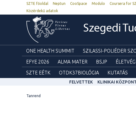
SZTE főoldal
Neptun
CooSpace
Modulo
Coursera for S
Közérdekű adatok
Szegedi T
ONE HEALTH SUMMIT
SZILASSI-POLIÉDER S
EFYE 2026
ALMA MATER
BSJP
ÉLETVÉG
SZTE EÉTK
OTDK37BIOLÓGIA
KUTATÁS
FELVETTEK
KLINIKAI KÖZPON
Tanrend