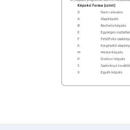
Képzési forma (szint)
0
Nem releváns
A
Alapképzés
B
Bachelorképzés
E
Egységes osztatla
F
Felsőfokú szakkép
K
Kiegészítő alapké
M
Mesterképzés
P
Doktori képzés
S
Szakirányú tovább
X
Egyéb képzés