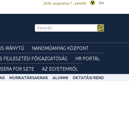
EN
2026. augusztus 7., péntek
S IRÁNYTŰ
NANOMŰANYAG KÖZPONT
ÉS FEJLESZTÉSI FŐIGAZGATÓSÁG
HR PORTÁL
SERA FOR SZTE
AZ EGYETEMRŐL
AK
MUNKATÁRSAKNAK
ALUMNI
OKTATÁSI REND