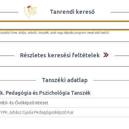
Tanrendi kereső
urzuskód címe, kódja, oktató, tanszék, szak vagy képzési program neve) első betűit.
Részletes keresési feltételek
Tanszéki adatlap
lk. Pedagógia és Pszichológia Tanszék
nító- és Óvóképző Intézet
YPK Juhász Gyula Pedagógusképző Kar