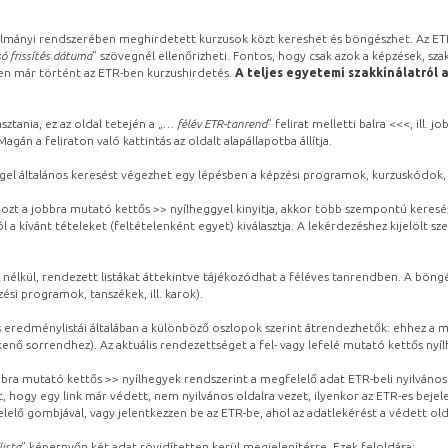
lmányi rendszerében meghirdetett kurzusok közt kereshet és böngészhet. Az ETR
ó frissítés dátuma
” szövegnél ellenőrizheti. Fontos, hogy csak azok a képzések, sza
ben már történt az ETR-ben kurzushirdetés.
A teljes egyetemi szakkínálatról 
sztania, ez az oldal tetején a „
… félév ETR-tanrend
” felirat melletti balra <<<, ill.
gán a feliraton való kattintás az oldalt alapállapotba állítja.
gel általános keresést végezhet egy lépésben a képzési programok, kurzuskódok, 
ozt a jobbra mutató kettős >> nyílheggyel kinyitja, akkor több szempontú keresé
l a kívánt tételeket (feltételenként egyet) kiválasztja. A lekérdezéshez kijelölt s
 nélkül, rendezett listákat áttekintve tájékozódhat a féléves tanrendben. A böng
ési programok, tanszékek, ill. karok).
eredménylistái általában a különböző oszlopok szerint átrendezhetők: ehhez a me
kenő sorrendhez). Az aktuális rendezettséget a fel- vagy lefelé mutató kettős nyí
obbra mutató kettős >> nyílhegyek rendszerint a megfelelő adat ETR-beli nyilváno
, hogy egy link már védett, nem nyilvános oldalra vezet, ilyenkor az ETR-es beje
lelő gombjával, vagy jelentkezzen be az ETR-be, ahol az adatlekérést a védett olda
lista
” képernyőn két adat rövidítetten kerül megjelenítésre. Ezek feloldása: