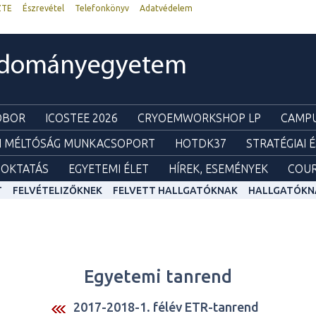
ZTE
Észrevétel
Telefonkönyv
Adatvédelem
udományegyetem
ZOBOR
ICOSTEE 2026
CRYOEMWORKSHOP LP
CAMPU
I MÉLTÓSÁG MUNKACSOPORT
HOTDK37
STRATÉGIAI 
OKTATÁS
EGYETEMI ÉLET
HÍREK, ESEMÉNYEK
COUR
T
FELVÉTELIZŐKNEK
FELVETT HALLGATÓKNAK
HALLGATÓKN
Egyetemi tanrend
2017-2018-1. félév ETR-tanrend