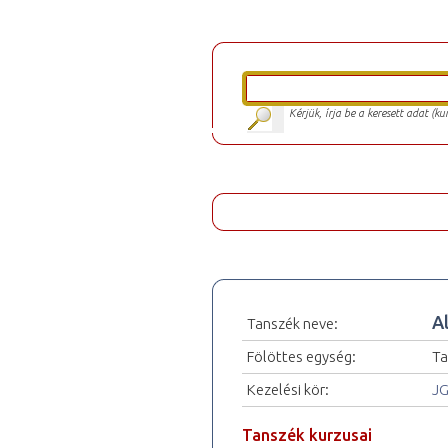
Kérjük, írja be a keresett adat (k
A
Tanszék neve:
Fölöttes egység:
Ta
Kezelési kör:
JG
Tanszék kurzusai