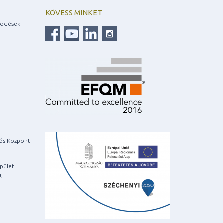
KÖVESS MINKET
ködések
iós Központ
pület
a,