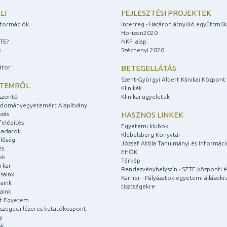
LI
FEJLESZTÉSI PROJEKTEK
információk
Interreg - Határon átnyúló együttmű
Horizon2020
ZTE?
NKFI alap
k
Széchenyi 2020
átor
BETEGELLÁTÁS
Szent-Györgyi Albert Klinikai Központ
ETEMRŐL
Klinikák
szöntő
Klinikai ügyeletek
udományegyetemért Alapítvány
zás
HASZNOS LINKEK
felépítés
Egyetemi klubok
 adatok
Klebelsberg Könyvtár
lőség
József Attila Tanulmányi és Informác
és
EHÖK
ok
Térkép
 kar
Rendezvényhelyszín - SZTE központi é
saink
Karrier - Pályázatok egyetemi állásokr
aink
tisztségekre
aink
át Egyetem
a szegedi lézeres kutatóközpont
y
ok