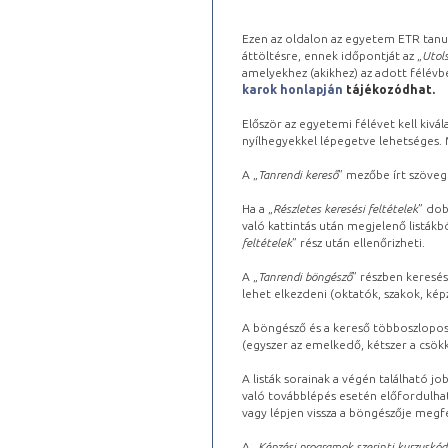
Ezen az oldalon az egyetem ETR tanu
áttöltésre, ennek időpontját az „
Utols
amelyekhez (akikhez) az adott félév
karok honlapján
tájékozódhat.
Először az egyetemi félévet kell kivála
nyílhegyekkel lépegetve lehetséges. Ma
A „
Tanrendi kereső
” mezőbe írt szöveg
Ha a „
Részletes keresési feltételek
” dob
való kattintás után megjelenő listákbó
feltételek
” rész után ellenőrizheti.
A „
Tanrendi böngésző
” részben keresés
lehet elkezdeni (oktatók, szakok, képz
A böngésző és a kereső többoszlopos 
(egyszer az emelkedő, kétszer a csök
A listák sorainak a végén található j
való továbblépés esetén előfordulhat
vagy lépjen vissza a böngészője megfe
A „
Képzési programok szerinti kurzuskód