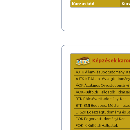
Kurzuskód
Kur
Képzések karo
ÁJTK Állam- és Jogtudományi K
ÁJTK-KT Állam- és Jogtudomány
ÁOK Általános Orvostudományi 
ÁOK-Külföldi Hallgatók Titkársá
BTK Bölcsészettudományi Kar
BTK-BMI Budapest Média Intéze
ETSZK Egészségtudományi és Szo
FOK Fogorvostudományi Kar
FOK-K Külföldi Hallgatók