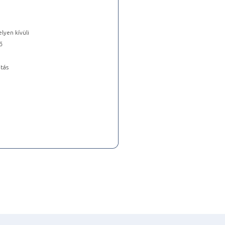
lyen kívüli
ő
tás