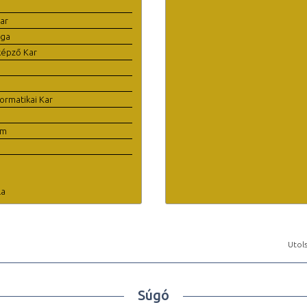
ar
ága
képző Kar
ormatikai Kar
em
la
Utols
Súgó