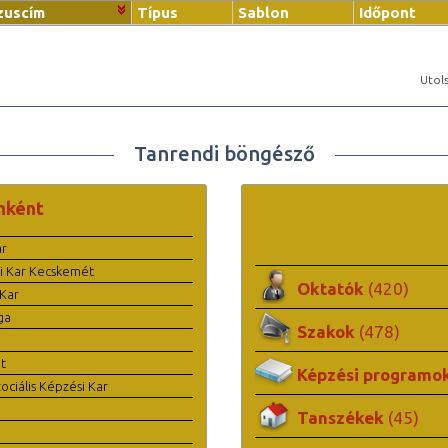
zuscím
Típus
Sablon
Időpont
Utols
Tanrendi böngésző
nként
ar
i Kar Kecskemét
Oktatók
(420)
Kar
ga
Szakok
(478)
t
Képzési programo
ciális Képzési Kar
Tanszékek
(45)