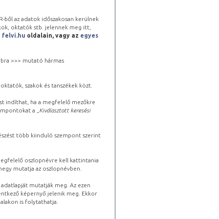
-ből az adatok időszakosan kerülnek
kok, oktatók stb. jelennek meg itt,
a
felvi.hu
oldalain, vagy az
egyes
 jobbra >>> mutató hármas
oktatók, szakok és tanszékek közt.
st indíthat, ha a megfelelő mezőkre
zempontokat a „
Kiválasztott keresési
észést több kiinduló szempont szerint
gfelelő oszlopnévre kell kattintania
lhegy mutatja az oszlopnévben.
s adatlapját mutatják meg. Az ezen
lentkező képernyő jelenik meg. Ekkor
lakon is folytathatja.