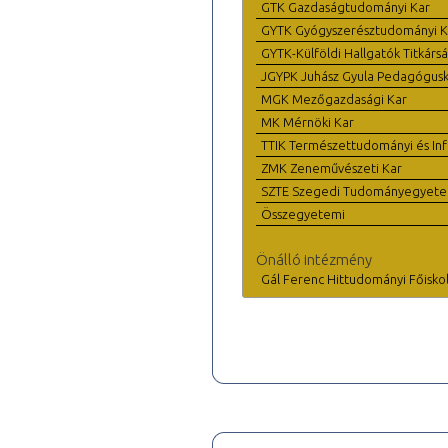
GTK Gazdaságtudományi Kar
GYTK Gyógyszerésztudományi K
GYTK-Külföldi Hallgatók Titkárs
JGYPK Juhász Gyula Pedagógus
MGK Mezőgazdasági Kar
MK Mérnöki Kar
TTIK Természettudományi és Inf
ZMK Zeneművészeti Kar
SZTE Szegedi Tudományegyet
Összegyetemi
Önálló intézmény
Gál Ferenc Hittudományi Főisko