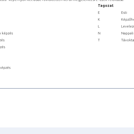
Tagozat
E
Esti
K
Képzőhe
L
Levelez
n képzés
N
Nappali
zés
T
Távokta
pzés
képzés