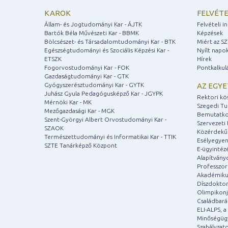
KAROK
FELVÉTE
Állam- és Jogtudományi Kar - ÁJTK
Felvételi 
Bartók Béla Művészeti Kar - BBMK
Képzések
Bölcsészet- és Társadalomtudományi Kar - BTK
Miért az S
Egészségtudományi és Szociális Képzési Kar -
Nyílt napo
ETSZK
Hírek
Fogorvostudományi Kar - FOK
Pontkalkul
Gazdaságtudományi Kar - GTK
Gyógyszerésztudományi Kar - GYTK
AZ EGY
Juhász Gyula Pedagógusképző Kar - JGYPK
Rektori kö
Mérnöki Kar - MK
Szegedi T
Mezőgazdasági Kar - MGK
Bemutatko
Szent-Györgyi Albert Orvostudományi Kar -
Szervezeti 
SZAOK
Közérdekű
Természettudományi és Informatikai Kar - TTIK
Esélyegyen
SZTE Tanárképző Központ
E-ügyintéz
Alapítvány
Professzori
Akadémiku
Díszdoktor
Olimpikonj
Családbar
ELI-ALPS, 
Minőségüg
Szabályzat