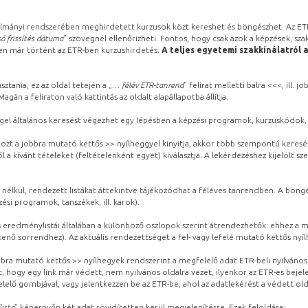
lmányi rendszerében meghirdetett kurzusok közt kereshet és böngészhet. Az ETR
ó frissítés dátuma
” szövegnél ellenőrizheti. Fontos, hogy csak azok a képzések, sza
ben már történt az ETR-ben kurzushirdetés.
A teljes egyetemi szakkínálatról 
sztania, ez az oldal tetején a „
… félév ETR-tanrend
” felirat melletti balra <<<, ill.
gán a feliraton való kattintás az oldalt alapállapotba állítja.
gel általános keresést végezhet egy lépésben a képzési programok, kurzuskódok, 
ozt a jobbra mutató kettős >> nyílheggyel kinyitja, akkor több szempontú keresé
l a kívánt tételeket (feltételenként egyet) kiválasztja. A lekérdezéshez kijelölt s
 nélkül, rendezett listákat áttekintve tájékozódhat a féléves tanrendben. A böng
ési programok, tanszékek, ill. karok).
eredménylistái általában a különböző oszlopok szerint átrendezhetők: ehhez a me
kenő sorrendhez). Az aktuális rendezettséget a fel- vagy lefelé mutató kettős nyí
obbra mutató kettős >> nyílhegyek rendszerint a megfelelő adat ETR-beli nyilváno
, hogy egy link már védett, nem nyilvános oldalra vezet, ilyenkor az ETR-es beje
lelő gombjával, vagy jelentkezzen be az ETR-be, ahol az adatlekérést a védett olda
lista
” képernyőn két adat rövidítetten kerül megjelenítésre. Ezek feloldása: