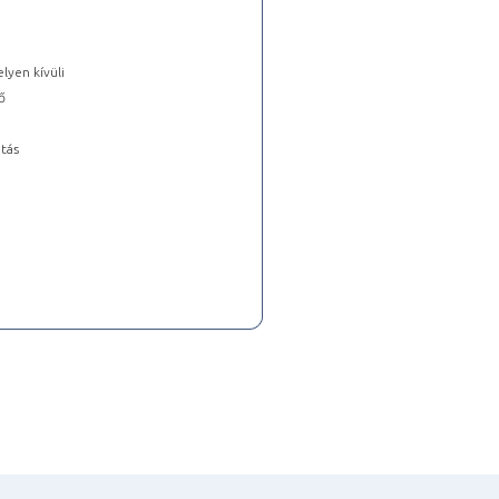
lyen kívüli
ő
tás