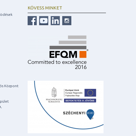
KÖVESS MINKET
ködések
iós Központ
pület
a,