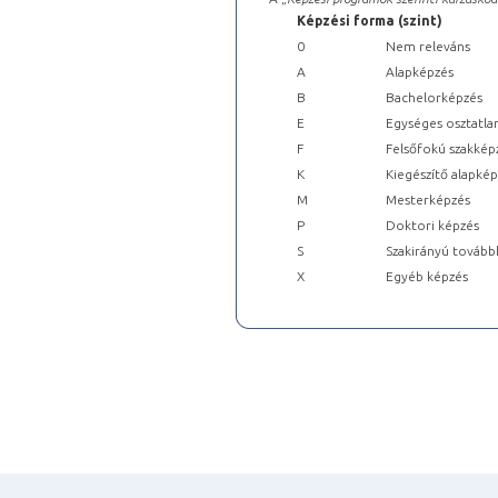
Képzési forma (szint)
0
Nem releváns
A
Alapképzés
B
Bachelorképzés
E
Egységes osztatla
F
Felsőfokú szakkép
K
Kiegészítő alapké
M
Mesterképzés
P
Doktori képzés
S
Szakirányú tovább
X
Egyéb képzés