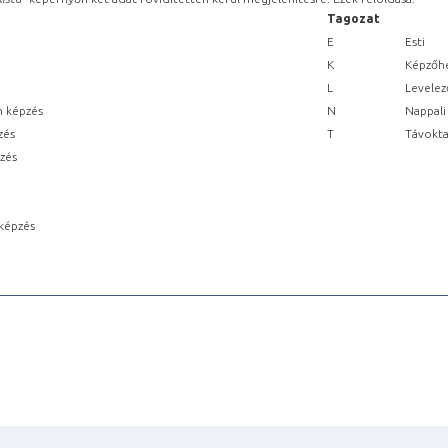
Tagozat
E
Esti
K
Képzőhe
L
Levelez
n képzés
N
Nappali
zés
T
Távokta
pzés
képzés