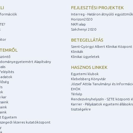
LI
FEJLESZTÉSI PROJEKTEK
információk
Interreg - Határon átnyúló együttmű
Horizon2020
ZTE?
NKFI alap
k
Széchenyi 2020
átor
BETEGELLÁTÁS
Szent-Györgyi Albert Klinikai Központ
ETEMRŐL
Klinikák
szöntő
Klinikai ügyeletek
udományegyetemért Alapítvány
zás
HASZNOS LINKEK
felépítés
Egyetemi klubok
 adatok
Klebelsberg Könyvtár
lőség
József Attila Tanulmányi és Informác
és
EHÖK
ok
Térkép
 kar
Rendezvényhelyszín - SZTE központi é
saink
Karrier - Pályázatok egyetemi állásokr
aink
tisztségekre
aink
át Egyetem
a szegedi lézeres kutatóközpont
y
ok