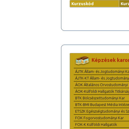
Kurzuskód
Kur
Képzések karo
ÁJTK Állam- és Jogtudományi K
ÁJTK-KT Állam- és Jogtudomány
ÁOK Általános Orvostudományi 
ÁOK-Külföldi Hallgatók Titkársá
BTK Bölcsészettudományi Kar
BTK-BMI Budapest Média Intéze
ETSZK Egészségtudományi és Szo
FOK Fogorvostudományi Kar
FOK-K Külföldi Hallgatók