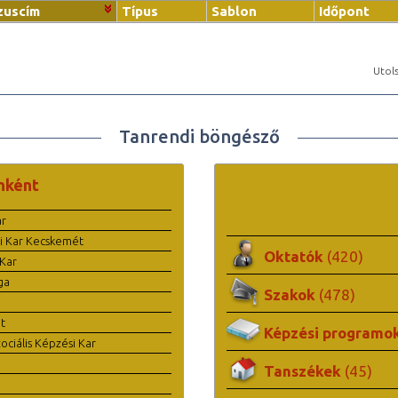
zuscím
Típus
Sablon
Időpont
Utols
Tanrendi böngésző
nként
ar
i Kar Kecskemét
Oktatók
(420)
Kar
ga
Szakok
(478)
t
Képzési programo
ciális Képzési Kar
Tanszékek
(45)