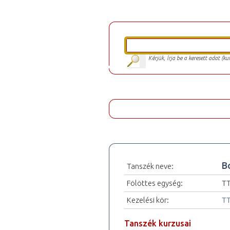
Kérjük, írja be a keresett adat (k
B
Tanszék neve:
Fölöttes egység:
TT
Kezelési kör:
TT
Tanszék kurzusai