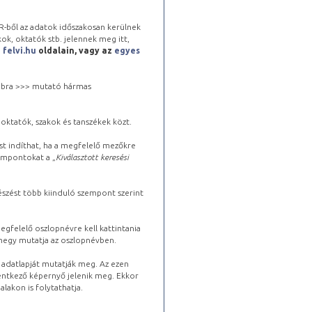
-ből az adatok időszakosan kerülnek
kok, oktatók stb. jelennek meg itt,
a
felvi.hu
oldalain, vagy az
egyes
 jobbra >>> mutató hármas
oktatók, szakok és tanszékek közt.
st indíthat, ha a megfelelő mezőkre
zempontokat a „
Kiválasztott keresési
észést több kiinduló szempont szerint
gfelelő oszlopnévre kell kattintania
lhegy mutatja az oszlopnévben.
s adatlapját mutatják meg. Az ezen
lentkező képernyő jelenik meg. Ekkor
lakon is folytathatja.