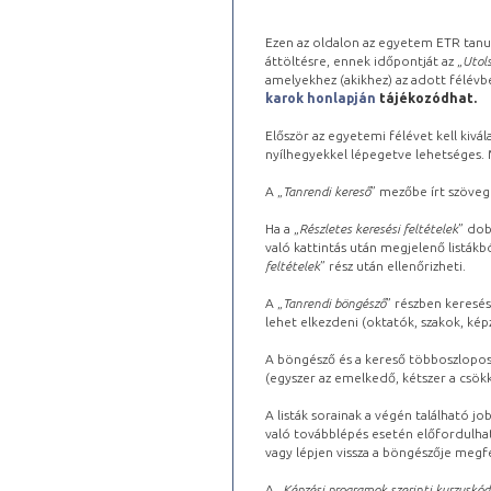
Ezen az oldalon az egyetem ETR tanu
áttöltésre, ennek időpontját az „
Utols
amelyekhez (akikhez) az adott félév
karok honlapján
tájékozódhat.
Először az egyetemi félévet kell kivála
nyílhegyekkel lépegetve lehetséges. Ma
A „
Tanrendi kereső
” mezőbe írt szöveg
Ha a „
Részletes keresési feltételek
” dob
való kattintás után megjelenő listákbó
feltételek
” rész után ellenőrizheti.
A „
Tanrendi böngésző
” részben keresés
lehet elkezdeni (oktatók, szakok, képz
A böngésző és a kereső többoszlopos 
(egyszer az emelkedő, kétszer a csök
A listák sorainak a végén található j
való továbblépés esetén előfordulhat
vagy lépjen vissza a böngészője megfe
A „
Képzési programok szerinti kurzuskód