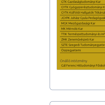
GTK Gazdaságtudományi Kar
GYTK Gyógyszerésztudományi K
GYTK-Külföldi Hallgatók Titkárs
JGYPK Juhász Gyula Pedagógus
MGK Mezőgazdasági Kar
MK Mérnöki Kar
TTIK Természettudományi és Inf
ZMK Zeneművészeti Kar
SZTE Szegedi Tudományegyet
Összegyetemi
Önálló intézmény
Gál Ferenc Hittudományi Főisko