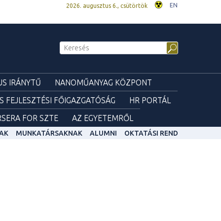
EN
2026. augusztus 6., csütörtök
S IRÁNYTŰ
NANOMŰANYAG KÖZPONT
ÉS FEJLESZTÉSI FŐIGAZGATÓSÁG
HR PORTÁL
SERA FOR SZTE
AZ EGYETEMRŐL
AK
MUNKATÁRSAKNAK
ALUMNI
OKTATÁSI REND