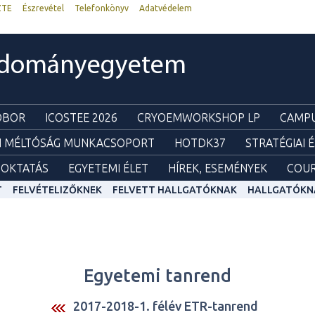
ZTE
Észrevétel
Telefonkönyv
Adatvédelem
udományegyetem
ZOBOR
ICOSTEE 2026
CRYOEMWORKSHOP LP
CAMPU
I MÉLTÓSÁG MUNKACSOPORT
HOTDK37
STRATÉGIAI 
OKTATÁS
EGYETEMI ÉLET
HÍREK, ESEMÉNYEK
COUR
T
FELVÉTELIZŐKNEK
FELVETT HALLGATÓKNAK
HALLGATÓKN
Egyetemi tanrend
2017-2018-1. félév ETR-tanrend