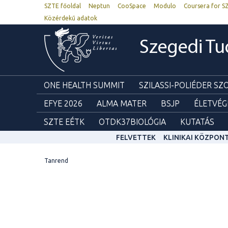
SZTE főoldal
Neptun
CooSpace
Modulo
Coursera for S
Közérdekű adatok
Szegedi T
ONE HEALTH SUMMIT
SZILASSI-POLIÉDER S
EFYE 2026
ALMA MATER
BSJP
ÉLETVÉG
SZTE EÉTK
OTDK37BIOLÓGIA
KUTATÁS
FELVETTEK
KLINIKAI KÖZPON
Tanrend