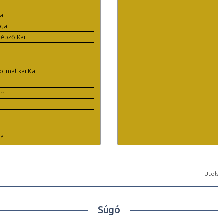
ar
ága
képző Kar
ormatikai Kar
em
la
Utols
Súgó