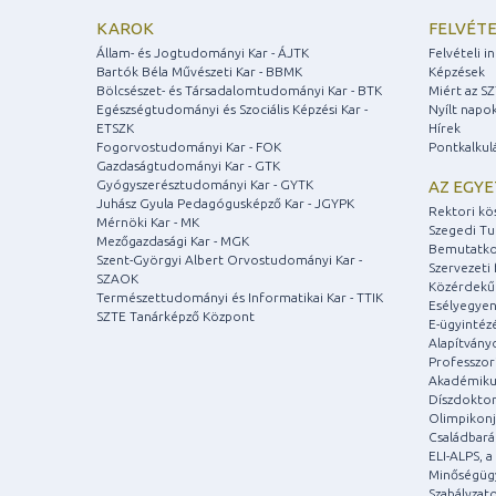
KAROK
FELVÉTE
Állam- és Jogtudományi Kar - ÁJTK
Felvételi 
Bartók Béla Művészeti Kar - BBMK
Képzések
Bölcsészet- és Társadalomtudományi Kar - BTK
Miért az S
Egészségtudományi és Szociális Képzési Kar -
Nyílt napo
ETSZK
Hírek
Fogorvostudományi Kar - FOK
Pontkalkul
Gazdaságtudományi Kar - GTK
Gyógyszerésztudományi Kar - GYTK
AZ EGY
Juhász Gyula Pedagógusképző Kar - JGYPK
Rektori kö
Mérnöki Kar - MK
Szegedi T
Mezőgazdasági Kar - MGK
Bemutatko
Szent-Györgyi Albert Orvostudományi Kar -
Szervezeti 
SZAOK
Közérdekű
Természettudományi és Informatikai Kar - TTIK
Esélyegyen
SZTE Tanárképző Központ
E-ügyintéz
Alapítvány
Professzori
Akadémiku
Díszdoktor
Olimpikonj
Családbar
ELI-ALPS, 
Minőségüg
Szabályzat