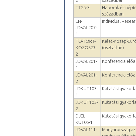
2
században
TT25-3
Háborúk és népirt
században
EN-
Individual Resear
JDVAL207-
1
TO-TORT-
Kelet-Közép-Euró
KOZOS23-
(osztatlan)
2
JDVAL201-
Konferencia elő
1
JDVAL201-
Konferencia elő
2
JDKUT103-
Kutatási gyakorlat
1
JDKUT103-
Kutatási gyakorlat
2
DJEL-
Kutatási gyakorlat
KUT05-1
JDVAL111-
Magyarország az 
1
rendszerváltozá