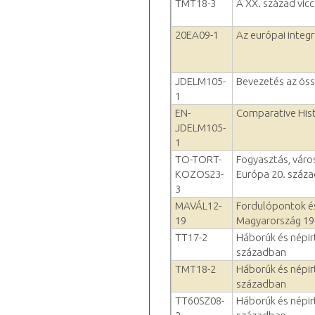
TMT18-3
A XX. század vic
20EA09-1
Az európai integ
JDELM105-
Bevezetés az öss
1
EN-
Comparative His
JDELM105-
1
TO-TORT-
Fogyasztás, váro
KOZOS23-
Európa 20. száz
3
MAVÁL12-
Fordulópontok é
19
Magyarország 19
TT17-2
Háborúk és népirt
században
TMT18-2
Háborúk és népirt
században
TT60SZ08-
Háborúk és népirt