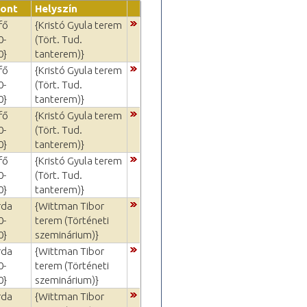
pont
Helyszín
fő
{Kristó Gyula terem
0-
(Tört. Tud.
0}
tanterem)}
fő
{Kristó Gyula terem
0-
(Tört. Tud.
0}
tanterem)}
fő
{Kristó Gyula terem
0-
(Tört. Tud.
0}
tanterem)}
fő
{Kristó Gyula terem
0-
(Tört. Tud.
0}
tanterem)}
rda
{Wittman Tibor
0-
terem (Történeti
0}
szeminárium)}
rda
{Wittman Tibor
0-
terem (Történeti
0}
szeminárium)}
rda
{Wittman Tibor