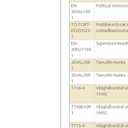
EN-
Political Violenc
JDVAL105-
1
TO-TORT-
Politikai erőszak 
KOZOS23-
században(oszta
1
EN-
Supervised Read
JDKUT103-
1
JDVAL206-
Tanszéki munka
1
JDVAL205-
Tanszéki munka
1
TT16-4
Világháborútól v
1945).
TT60EA09-
Világháborútól v
3
1945).
TT15-4
Világháborútól v