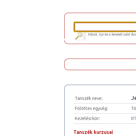
Kérjük, írja be a keresett adat (k
J
Tanszék neve:
Fölöttes egység:
Tö
Kezelési kör:
BT
Tanszék kurzusai