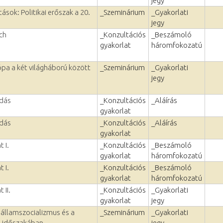
jegy
ások: Politikai erőszak a 20.
_Szeminárium
_Gyakorlati
jegy
ch
_Konzultációs
_Beszámoló
gyakorlat
háromfokozatú
pa a két világháború között
_Szeminárium
_Gyakorlati
jegy
adás
_Konzultációs
_Aláírás
gyakorlat
adás
_Konzultációs
_Aláírás
gyakorlat
 I.
_Konzultációs
_Beszámoló
gyakorlat
háromfokozatú
 I.
_Konzultációs
_Beszámoló
gyakorlat
háromfokozatú
 II.
_Konzultációs
_Gyakorlati
gyakorlat
jegy
államszocializmus és a
_Szeminárium
_Gyakorlati
s időszakában
jegy