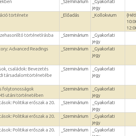
cekben
_Szeminárium
_Gyakorlati
jegy
ráció története
_Előadás
_Kollokvium
{Hét
10:0
12:0
zehasonlító történetírásba
_Szeminárium
_Gyakorlati
jegy
tory: Advanced Readings
_Szeminárium
_Gyakorlati
jegy
sok, családok: Bevezetés
_Szeminárium
_Gyakorlati
adi társadalomtörténetébe
jegy
s folytonosságok
_Szeminárium
_Gyakorlati
45 utáni történetében
jegy
ások: Politikai erőszak a 20.
_Szeminárium
_Gyakorlati
jegy
ások: Politikai erőszak a 20.
_Szeminárium
_Gyakorlati
jegy
ások: Politikai erőszak a 20.
_Szeminárium
_Gyakorlati