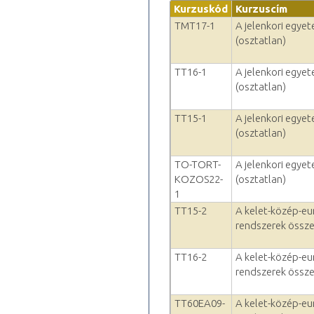
Kurzuskód
Kurzuscím
TMT17-1
A jelenkori egye
(osztatlan)
TT16-1
A jelenkori egye
(osztatlan)
TT15-1
A jelenkori egye
(osztatlan)
TO-TORT-
A jelenkori egye
KOZOS22-
(osztatlan)
1
TT15-2
A kelet-közép-e
rendszerek össze
TT16-2
A kelet-közép-e
rendszerek össze
TT60EA09-
A kelet-közép-e