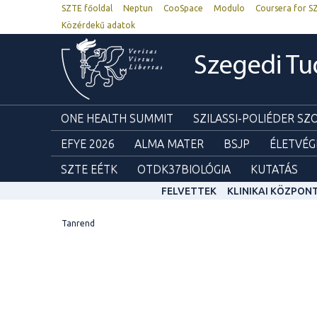
SZTE főoldal
Neptun
CooSpace
Modulo
Coursera for S
Közérdekű adatok
Szegedi T
ONE HEALTH SUMMIT
SZILASSI-POLIÉDER S
EFYE 2026
ALMA MATER
BSJP
ÉLETVÉG
SZTE EÉTK
OTDK37BIOLÓGIA
KUTATÁS
FELVETTEK
KLINIKAI KÖZPON
Tanrend