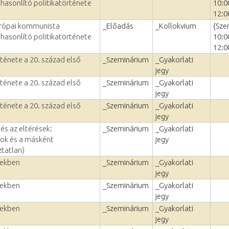
hasonlító politikatörténete
10:0
12:0
urópai kommunista
_Előadás
_Kollokvium
{Sze
hasonlító politikatörténete
10:0
12:0
ténete a 20. század első
_Szeminárium
_Gyakorlati
jegy
ténete a 20. század első
_Szeminárium
_Gyakorlati
jegy
ténete a 20. század első
_Szeminárium
_Gyakorlati
jegy
és az eltérések:
_Szeminárium
_Gyakorlati
ok és a másként
jegy
tatlan)
cekben
_Szeminárium
_Gyakorlati
jegy
cekben
_Szeminárium
_Gyakorlati
jegy
cekben
_Szeminárium
_Gyakorlati
jegy