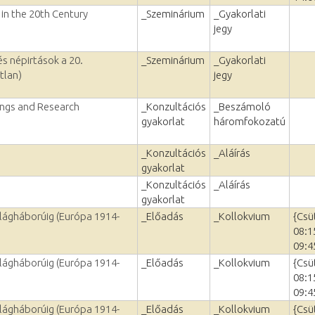
e in the 20th Century
_Szeminárium
_Gyakorlati
jegy
és népirtások a 20.
_Szeminárium
_Gyakorlati
tlan)
jegy
ings and Research
_Konzultációs
_Beszámoló
gyakorlat
háromfokozatú
_Konzultációs
_Aláírás
gyakorlat
_Konzultációs
_Aláírás
gyakorlat
ilágháborúig (Európa 1914-
_Előadás
_Kollokvium
{Csü
08:1
09:4
ilágháborúig (Európa 1914-
_Előadás
_Kollokvium
{Csü
08:1
09:4
ilágháborúig (Európa 1914-
_Előadás
_Kollokvium
{Csü