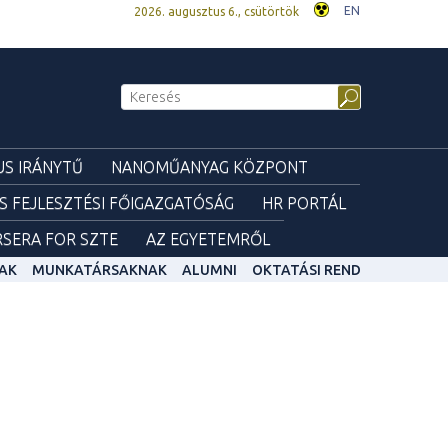
EN
2026. augusztus 6., csütörtök
S IRÁNYTŰ
NANOMŰANYAG KÖZPONT
ÉS FEJLESZTÉSI FŐIGAZGATÓSÁG
HR PORTÁL
SERA FOR SZTE
AZ EGYETEMRŐL
AK
MUNKATÁRSAKNAK
ALUMNI
OKTATÁSI REND