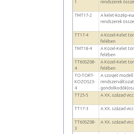
1
rendszerek össze
TMT17-2
A kelet-közép-e
rendszerek össze
TT17-4
A Közel-Kelet tör
felében
TMT18-4
A Közel-Kelet tör
felében
TT60SZ08-
A Közel-Kelet tör
4
felében
TO-TORT-
A szovjet modell 
KOZOS23-
rendszerváltozat
4
gondolkodók(osz
TT25-5
A XX. század vic
TT17-3
A XX. század vic
TT60SZ08-
A XX. század vic
3