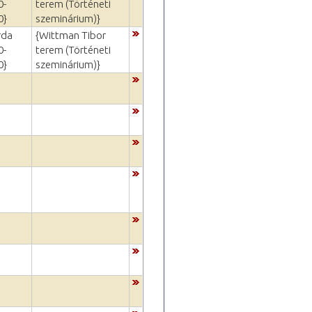
0-
terem (Történeti
0}
szeminárium)}
rda
{Wittman Tibor
0-
terem (Történeti
0}
szeminárium)}