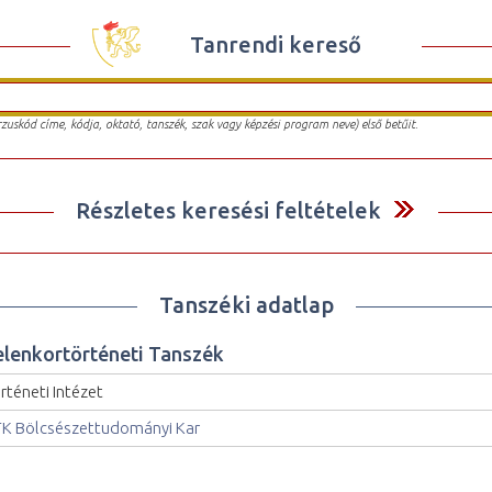
Tanrendi kereső
urzuskód címe, kódja, oktató, tanszék, szak vagy képzési program neve) első betűit.
Részletes keresési feltételek
Tanszéki adatlap
elenkortörténeti Tanszék
rténeti Intézet
K Bölcsészettudományi Kar