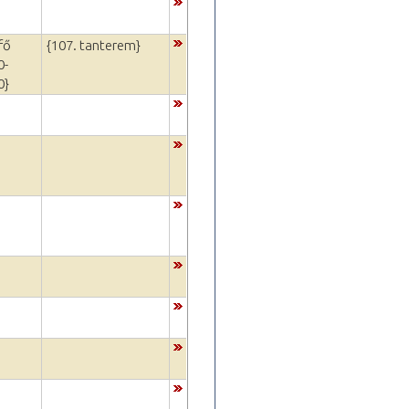
fő
{107. tanterem}
0-
0}