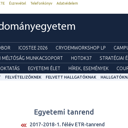
ZTE
Észrevétel
Telefonkönyv
Adatvédelem
udományegyetem
ZOBOR
ICOSTEE 2026
CRYOEMWORKSHOP LP
CAMPU
I MÉLTÓSÁG MUNKACSOPORT
HOTDK37
STRATÉGIAI 
OKTATÁS
EGYETEMI ÉLET
HÍREK, ESEMÉNYEK
COUR
T
FELVÉTELIZŐKNEK
FELVETT HALLGATÓKNAK
HALLGATÓKN
Egyetemi tanrend
2017-2018-1. félév ETR-tanrend