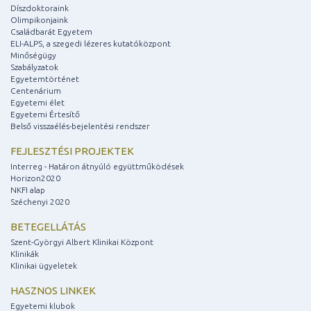
Díszdoktoraink
Olimpikonjaink
Családbarát Egyetem
ELI-ALPS, a szegedi lézeres kutatóközpont
Minőségügy
Szabályzatok
Egyetemtörténet
Centenárium
Egyetemi élet
Egyetemi Értesítő
Belső visszaélés-bejelentési rendszer
FEJLESZTÉSI PROJEKTEK
Interreg - Határon átnyúló együttműködések
Horizon2020
NKFI alap
Széchenyi 2020
BETEGELLÁTÁS
Szent-Györgyi Albert Klinikai Központ
Klinikák
Klinikai ügyeletek
HASZNOS LINKEK
Egyetemi klubok