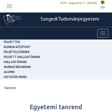
2026. augusztus 7., péntek
Toggle
EN
navigation
Szegedi Tudományegyetem
Toggl
navig
FELVETTEK
KLINIKAI KÖZPONT
FELVÉTELIZŐKNEK
FELVETT HALLGATÓKNAK
HALLGATÓKNAK
MUNKATÁRSAKNAK
ALUMNI
OKTATÁSI REND
Tanrend
Egyetemi tanrend