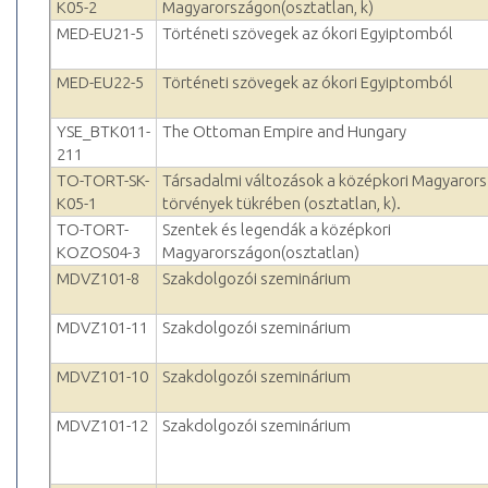
K05-2
Magyarországon(osztatlan, k)
MED-EU21-5
Történeti szövegek az ókori Egyiptomból
MED-EU22-5
Történeti szövegek az ókori Egyiptomból
YSE_BTK011-
The Ottoman Empire and Hungary
211
TO-TORT-SK-
Társadalmi változások a középkori Magyaror
K05-1
törvények tükrében (osztatlan, k).
TO-TORT-
Szentek és legendák a középkori
KOZOS04-3
Magyarországon(osztatlan)
MDVZ101-8
Szakdolgozói szeminárium
MDVZ101-11
Szakdolgozói szeminárium
MDVZ101-10
Szakdolgozói szeminárium
MDVZ101-12
Szakdolgozói szeminárium