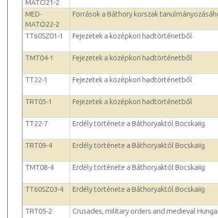
MATÖ21-2
MED-
Források a Báthory korszak tanulmányozásáh
MATÖ22-2
TT60SZ01-1
Fejezetek a középkori hadtörténetből
TMT04-1
Fejezetek a középkori hadtörténetből
TT22-1
Fejezetek a középkori hadtörténetből
TRT05-1
Fejezetek a középkori hadtörténetből
TT22-7
Erdély története a Báthoryaktól Bocskaiig
TRT09-4
Erdély története a Báthoryaktól Bocskaiig
TMT08-4
Erdély története a Báthoryaktól Bocskaiig
TT60SZ03-4
Erdély története a Báthoryaktól Bocskaiig
TRT05-2
Crusades, military orders and medieval Hunga