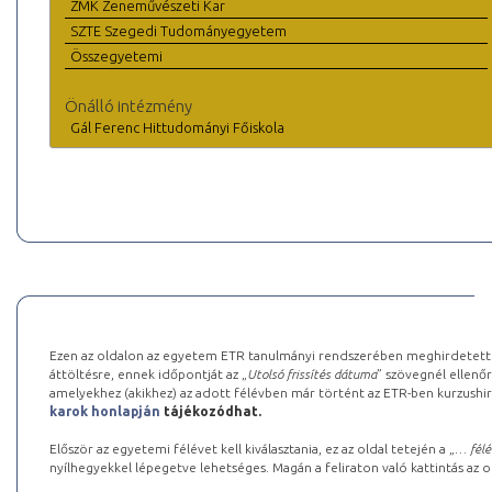
ZMK Zeneművészeti Kar
SZTE Szegedi Tudományegyetem
Összegyetemi
Önálló intézmény
Gál Ferenc Hittudományi Főiskola
Ezen az oldalon az egyetem ETR tanulmányi rendszerében meghirdetett k
áttöltésre, ennek időpontját az „
Utolsó frissítés dátuma
” szövegnél ellenőr
amelyekhez (akikhez) az adott félévben már történt az ETR-ben kurzushi
karok honlapján
tájékozódhat.
Először az egyetemi félévet kell kiválasztania, ez az oldal tetején a „
… félé
nyílhegyekkel lépegetve lehetséges. Magán a feliraton való kattintás az old