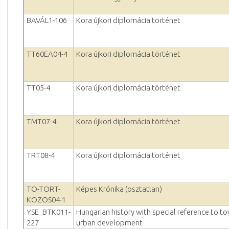
BAVÁL1-106
Kora újkori diplomácia történet
TT60EA04-4
Kora újkori diplomácia történet
TT05-4
Kora újkori diplomácia történet
TMT07-4
Kora újkori diplomácia történet
TRT08-4
Kora újkori diplomácia történet
TO-TORT-
Képes Krónika (osztatlan)
KOZOS04-1
YSE_BTK011-
Hungarian history with special reference to t
227
urban development