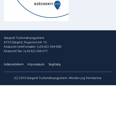
Szegedi Tudományegyetem
6720 Szeged, Dugonics tér 13.
Központi telefonszám: (+36-62) 544-000
Központi fax: (+36-62) 546-371
Adatvédelem
Impresszum
Segítség
(C) 2010 Szegedi Tudományegyetem. Minden jog fenntartva.