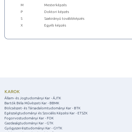
M
Mesterképzés
P
Doktori képzés
S
Szakirányú továbbképzés
X
Egyéb képzés
KAROK
Állam- és Jogtudományi Kar - ÁJTK
Bartók Béla Művészeti Kar - BBMK
Bölcsészet- és Társadalomtudományi Kar - BTK
Egészségtudományi és Szociális Képzési Kar - ETSZK
Fogorvostudományi Kar - FOK
Gazdaságtudományi Kar - GTK
Gyógyszerésztudományi Kar - GYTK