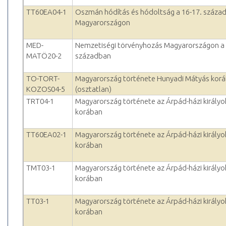
TT60EA04-1
Oszmán hódítás és hódoltság a 16-17. század
Magyarországon
MED-
Nemzetiségi törvényhozás Magyarországon a 
MATÖ20-2
században
TO-TORT-
Magyarország története Hunyadi Mátyás kor
KOZOS04-5
(osztatlan)
TRT04-1
Magyarország története az Árpád-házi királyo
korában
TT60EA02-1
Magyarország története az Árpád-házi királyo
korában
TMT03-1
Magyarország története az Árpád-házi királyo
korában
TT03-1
Magyarország története az Árpád-házi királyo
korában