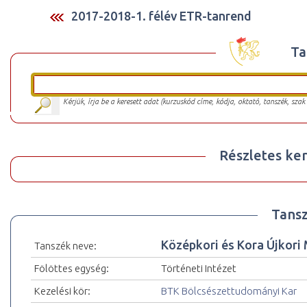
2017-2018-1. félév ETR-tanrend
Ta
Kérjük, írja be a keresett adat (kurzuskód címe, kódja, oktató, tanszék, szak
Részletes ker
Tansz
Középkori és Kora Újkori
Tanszék neve:
Fölöttes egység:
Történeti Intézet
Kezelési kör:
BTK Bölcsészettudományi Kar