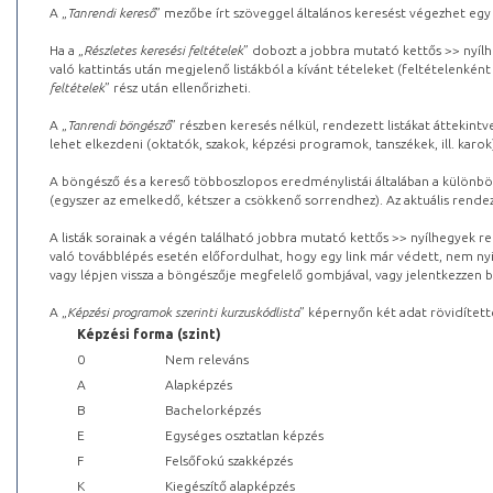
A „
Tanrendi kereső
” mezőbe írt szöveggel általános keresést végezhet egy
Ha a „
Részletes keresési feltételek
” dobozt a jobbra mutató kettős >> nyílh
való kattintás után megjelenő listákból a kívánt tételeket (feltételenként
feltételek
” rész után ellenőrizheti.
A „
Tanrendi böngésző
” részben keresés nélkül, rendezett listákat áttekin
lehet elkezdeni (oktatók, szakok, képzési programok, tanszékek, ill. karok
A böngésző és a kereső többoszlopos eredménylistái általában a különböz
(egyszer az emelkedő, kétszer a csökkenő sorrendhez). Az aktuális rendez
A listák sorainak a végén található jobbra mutató kettős >> nyílhegyek r
való továbblépés esetén előfordulhat, hogy egy link már védett, nem nyi
vagy lépjen vissza a böngészője megfelelő gombjával, vagy jelentkezzen be
A „
Képzési programok szerinti kurzuskódlista
” képernyőn két adat rövidített
Képzési forma (szint)
0
Nem releváns
A
Alapképzés
B
Bachelorképzés
E
Egységes osztatlan képzés
F
Felsőfokú szakképzés
K
Kiegészítő alapképzés