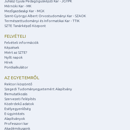
Juhász Gyula Pedagógusképző Kar - JGYPK
Mérnöki Kar - MK
Mezőgazdasági Kar - MGK
Szent-Györgyi Albert Orvostudományi Kar - SZAOK
Természettudományi és Informatikai Kar - TTIK
SZTE Tanárképző Központ
FELVÉTELI
Felvételi információk
Képzések
Miért az SZTE?
Nyílt napok
Hírek
Pontkalkulátor
AZ EGYETEMRŐL
Rektori köszöntő
Szegedi Tudományegyetemért Alapítvány
Bemutatkozás
Szervezeti felépítés
Közérdekű adatok
Esélyegyenlőség
E-ügyintézés
Alapítványok
Professzori kar
Akadémikusaink