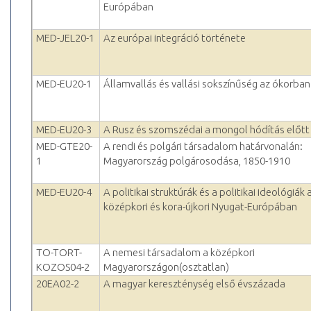
Európában
MED-JEL20-1
Az európai integráció története
MED-EU20-1
Államvallás és vallási sokszínűség az ókorban
MED-EU20-3
A Rusz és szomszédai a mongol hódítás előtt
MED-GTE20-
A rendi és polgári társadalom határvonalán:
1
Magyarország polgárosodása, 1850-1910
MED-EU20-4
A politikai struktúrák és a politikai ideológiák 
középkori és kora-újkori Nyugat-Európában
TO-TORT-
A nemesi társadalom a középkori
KOZOS04-2
Magyarországon(osztatlan)
20EA02-2
A magyar kereszténység első évszázada