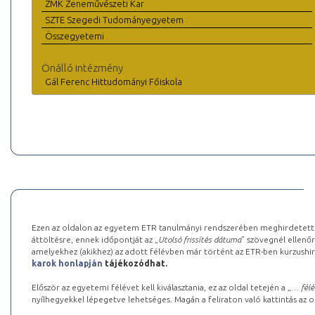
ZMK Zeneművészeti Kar
SZTE Szegedi Tudományegyetem
Összegyetemi
Önálló intézmény
Gál Ferenc Hittudományi Főiskola
Ezen az oldalon az egyetem ETR tanulmányi rendszerében meghirdetett k
áttöltésre, ennek időpontját az „
Utolsó frissítés dátuma
” szövegnél ellenőr
amelyekhez (akikhez) az adott félévben már történt az ETR-ben kurzushi
karok honlapján
tájékozódhat.
Először az egyetemi félévet kell kiválasztania, ez az oldal tetején a „
… félé
nyílhegyekkel lépegetve lehetséges. Magán a feliraton való kattintás az old