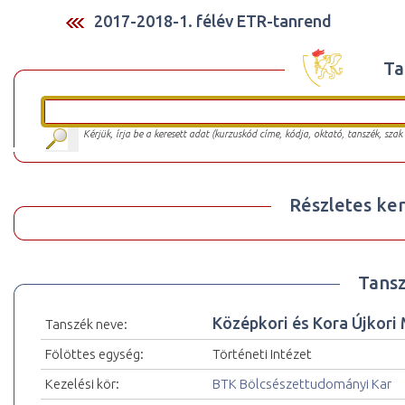
2017-2018-1. félév ETR-tanrend
Ta
Kérjük, írja be a keresett adat (kurzuskód címe, kódja, oktató, tanszék, szak
Részletes ker
Tansz
Középkori és Kora Újkori
Tanszék neve:
Fölöttes egység:
Történeti Intézet
Kezelési kör:
BTK Bölcsészettudományi Kar