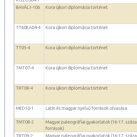
BAVÁL1-106
Kora újkori diplomácia történet
TT60EA04-4
Kora újkori diplomácia történet
TT05-4
Kora újkori diplomácia történet
TMT07-4
Kora újkori diplomácia történet
TRT08-4
Kora újkori diplomácia történet
MED10-1
Latin és magyar nyelvű források olvasása
TMT08-2
Magyar paleográfiai gyakorlatok (16-17. száza
források)
TRT09-2
Magyar paleográfiai gyakorlatok (16-17. száza