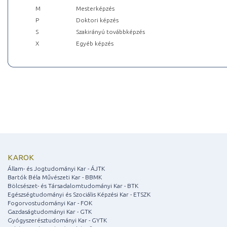
M
Mesterképzés
P
Doktori képzés
S
Szakirányú továbbképzés
X
Egyéb képzés
KAROK
Állam- és Jogtudományi Kar - ÁJTK
Bartók Béla Művészeti Kar - BBMK
Bölcsészet- és Társadalomtudományi Kar - BTK
Egészségtudományi és Szociális Képzési Kar - ETSZK
Fogorvostudományi Kar - FOK
Gazdaságtudományi Kar - GTK
Gyógyszerésztudományi Kar - GYTK