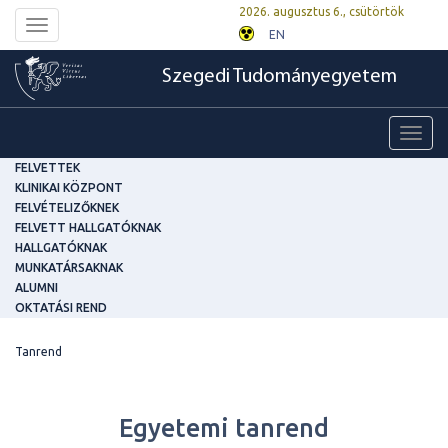
2026. augusztus 6., csütörtök
Toggle
EN
navigation
Szegedi Tudományegyetem
Toggl
navig
FELVETTEK
KLINIKAI KÖZPONT
FELVÉTELIZŐKNEK
FELVETT HALLGATÓKNAK
HALLGATÓKNAK
MUNKATÁRSAKNAK
ALUMNI
OKTATÁSI REND
Tanrend
Egyetemi tanrend