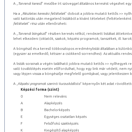
A „
Tanrendi kereső
” mezőbe írt szöveggel általános keresést végezhet egy
Ha a „
Részletes keresési feltételek
” dobozt a jobbra mutató kettős >> nyílh
való kattintás után megjelenő listákból a kívánt tételeket (feltételenként
feltételek
” rész után ellenőrizheti.
A „
Tanrendi böngésző
” részben keresés nélkül, rendezett listákat áttekin
lehet elkezdeni (oktatók, szakok, képzési programok, tanszékek, ill. karok
A böngésző és a kereső többoszlopos eredménylistái általában a különböz
(egyszer az emelkedő, kétszer a csökkenő sorrendhez). Az aktuális rendez
A listák sorainak a végén található jobbra mutató kettős >> nyílhegyek r
való továbblépés esetén előfordulhat, hogy egy link már védett, nem nyi
vagy lépjen vissza a böngészője megfelelő gombjával, vagy jelentkezzen be
A „
Képzési programok szerinti kurzuskódlista
” képernyőn két adat rövidített
Képzési forma (szint)
0
Nem releváns
A
Alapképzés
B
Bachelorképzés
E
Egységes osztatlan képzés
F
Felsőfokú szakképzés
K
Kiegészítő alapképzés