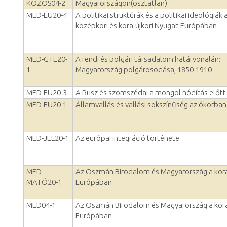
KOZOS04-2
Magyarországon(osztatlan)
MED-EU20-4
A politikai struktúrák és a politikai ideológiák 
középkori és kora-újkori Nyugat-Európában
MED-GTE20-
A rendi és polgári társadalom határvonalán:
1
Magyarország polgárosodása, 1850-1910
MED-EU20-3
A Rusz és szomszédai a mongol hódítás előtt
MED-EU20-1
Államvallás és vallási sokszínűség az ókorban
MED-JEL20-1
Az európai integráció története
MED-
Az Oszmán Birodalom és Magyarország a kora
MATÖ20-1
Európában
MED04-1
Az Oszmán Birodalom és Magyarország a kora
Európában