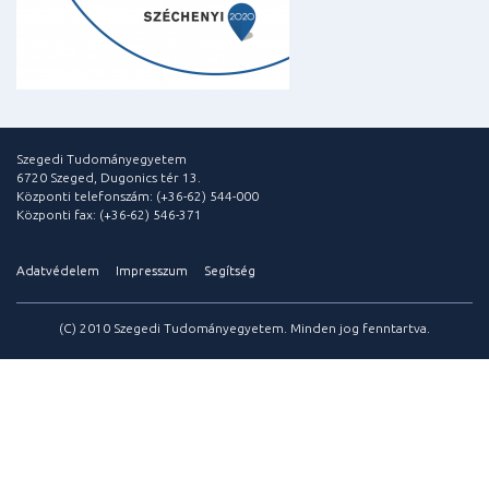
Szegedi Tudományegyetem
6720 Szeged, Dugonics tér 13.
Központi telefonszám: (+36-62) 544-000
Központi fax: (+36-62) 546-371
Adatvédelem
Impresszum
Segítség
(C) 2010 Szegedi Tudományegyetem. Minden jog fenntartva.