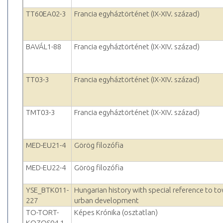
TT60EA02-3
Francia egyháztörténet (IX-XIV. század)
BAVÁL1-88
Francia egyháztörténet (IX-XIV. század)
TT03-3
Francia egyháztörténet (IX-XIV. század)
TMT03-3
Francia egyháztörténet (IX-XIV. század)
MED-EU21-4
Görög filozófia
MED-EU22-4
Görög filozófia
YSE_BTK011-
Hungarian history with special reference to t
227
urban development
TO-TORT-
Képes Krónika (osztatlan)
KOZOS04-1