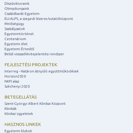
Díszdoktoraink
Olimpikonjaink
Családbarát Egyetem
ELI-ALPS, a szegedi lézeres kutatóközpont
Minőségügy
Szabályzatok
Egyetemtörténet
Centenárium
Egyetemi élet
Egyetemi Értesítő
Belső visszaélés-bejelentési rendszer
FEJLESZTÉSI PROJEKTEK
Interreg - Határon átnyúló együttműködések
Horizon2020
NKFI alap
Széchenyi 2020
BETEGELLÁTÁS
Szent-Györgyi Albert Klinikai Központ
Klinikák
Klinikai ügyeletek
HASZNOS LINKEK
Egyetemi klubok