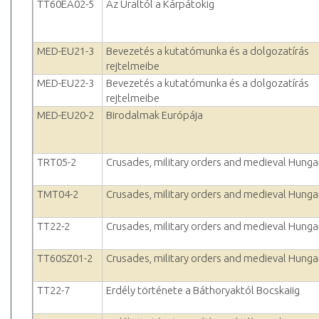
TT60EA02-5
Az Uraltól a Kárpátokig
MED-EU21-3
Bevezetés a kutatómunka és a dolgozatírás
rejtelmeibe
MED-EU22-3
Bevezetés a kutatómunka és a dolgozatírás
rejtelmeibe
MED-EU20-2
Birodalmak Európája
TRT05-2
Crusades, military orders and medieval Hunga
TMT04-2
Crusades, military orders and medieval Hunga
TT22-2
Crusades, military orders and medieval Hunga
TT60SZ01-2
Crusades, military orders and medieval Hunga
TT22-7
Erdély története a Báthoryaktól Bocskaiig