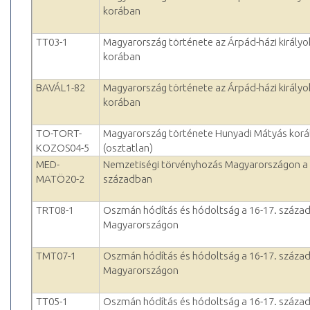
korában
TT03-1
Magyarország története az Árpád-házi királyo
korában
BAVÁL1-82
Magyarország története az Árpád-házi királyo
korában
TO-TORT-
Magyarország története Hunyadi Mátyás kor
KOZOS04-5
(osztatlan)
MED-
Nemzetiségi törvényhozás Magyarországon a 
MATÖ20-2
században
TRT08-1
Oszmán hódítás és hódoltság a 16-17. század
Magyarországon
TMT07-1
Oszmán hódítás és hódoltság a 16-17. század
Magyarországon
TT05-1
Oszmán hódítás és hódoltság a 16-17. század