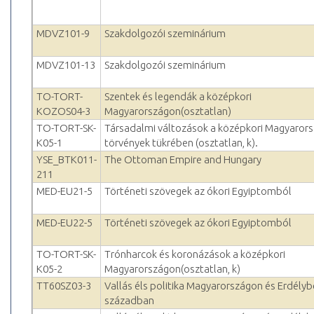
MDVZ101-9
Szakdolgozói szeminárium
MDVZ101-13
Szakdolgozói szeminárium
TO-TORT-
Szentek és legendák a középkori
KOZOS04-3
Magyarországon(osztatlan)
TO-TORT-SK-
Társadalmi változások a középkori Magyaror
K05-1
törvények tükrében (osztatlan, k).
YSE_BTK011-
The Ottoman Empire and Hungary
211
MED-EU21-5
Történeti szövegek az ókori Egyiptomból
MED-EU22-5
Történeti szövegek az ókori Egyiptomból
TO-TORT-SK-
Trónharcok és koronázások a középkori
K05-2
Magyarországon(osztatlan, k)
TT60SZ03-3
Vallás éls politika Magyarországon és Erdélyb
században