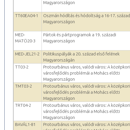
Magyarországon
TT60EA04-1
Oszmán hódítás és hódoltság a 16-17. század
Magyarországon
MED-
Pártok és pártprogramok a 19. századi
MATÖ20-3
Magyarországon
MED-JEL21-2
Politikuspályák a 20. század első felének
Magyarországán
TT03-2
Protourbánus város, valódi város: A középkori
városfejlődés problémái a Mohács előtti
Magyarországon
TMT03-2
Protourbánus város, valódi város: A középkori
városfejlődés problémái a Mohács előtti
Magyarországon
TRT04-2
Protourbánus város, valódi város: A középkori
városfejlődés problémái a Mohács előtti
Magyarországon
BAVÁL1-81
Protourbánus város, valódi város: A középkori