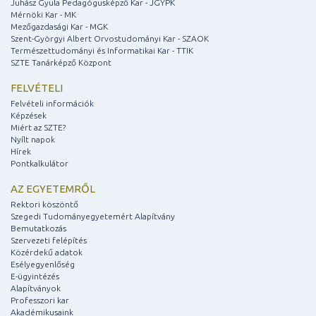
Juhász Gyula Pedagógusképző Kar - JGYPK
Mérnöki Kar - MK
Mezőgazdasági Kar - MGK
Szent-Györgyi Albert Orvostudományi Kar - SZAOK
Természettudományi és Informatikai Kar - TTIK
SZTE Tanárképző Központ
FELVÉTELI
Felvételi információk
Képzések
Miért az SZTE?
Nyílt napok
Hírek
Pontkalkulátor
AZ EGYETEMRŐL
Rektori köszöntő
Szegedi Tudományegyetemért Alapítvány
Bemutatkozás
Szervezeti felépítés
Közérdekű adatok
Esélyegyenlőség
E-ügyintézés
Alapítványok
Professzori kar
Akadémikusaink