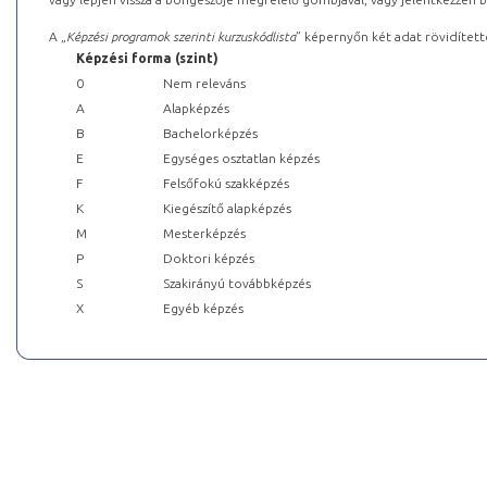
A „
Képzési programok szerinti kurzuskódlista
” képernyőn két adat rövidített
Képzési forma (szint)
0
Nem releváns
A
Alapképzés
B
Bachelorképzés
E
Egységes osztatlan képzés
F
Felsőfokú szakképzés
K
Kiegészítő alapképzés
M
Mesterképzés
P
Doktori képzés
S
Szakirányú továbbképzés
X
Egyéb képzés