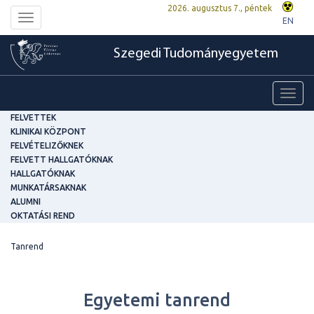
2026. augusztus 7., péntek
Toggle
EN
navigation
Szegedi Tudományegyetem
Toggl
navig
FELVETTEK
KLINIKAI KÖZPONT
FELVÉTELIZŐKNEK
FELVETT HALLGATÓKNAK
HALLGATÓKNAK
MUNKATÁRSAKNAK
ALUMNI
OKTATÁSI REND
Tanrend
Egyetemi tanrend