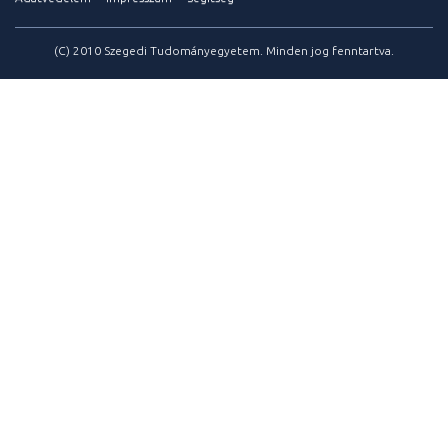
(C) 2010 Szegedi Tudományegyetem. Minden jog fenntartva.