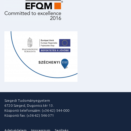
Szegedi Tudományegyetem
6720 Szeged, Dugonics tér 13.
Központi telefonszám: (+36-62) 544-000
Központi fax: (+36-62) 546-371
Adatvédelem
Impresszum
Segítség