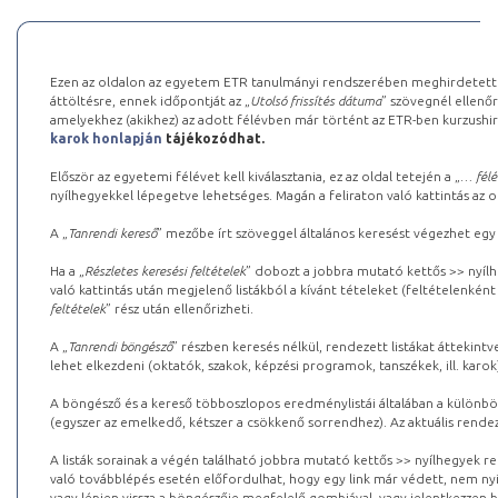
Ezen az oldalon az egyetem ETR tanulmányi rendszerében meghirdetett k
áttöltésre, ennek időpontját az „
Utolsó frissítés dátuma
” szövegnél ellenőr
amelyekhez (akikhez) az adott félévben már történt az ETR-ben kurzushi
karok honlapján
tájékozódhat.
Először az egyetemi félévet kell kiválasztania, ez az oldal tetején a „
… félé
nyílhegyekkel lépegetve lehetséges. Magán a feliraton való kattintás az old
A „
Tanrendi kereső
” mezőbe írt szöveggel általános keresést végezhet egy
Ha a „
Részletes keresési feltételek
” dobozt a jobbra mutató kettős >> nyílh
való kattintás után megjelenő listákból a kívánt tételeket (feltételenként
feltételek
” rész után ellenőrizheti.
A „
Tanrendi böngésző
” részben keresés nélkül, rendezett listákat áttekin
lehet elkezdeni (oktatók, szakok, képzési programok, tanszékek, ill. karok
A böngésző és a kereső többoszlopos eredménylistái általában a különböz
(egyszer az emelkedő, kétszer a csökkenő sorrendhez). Az aktuális rendez
A listák sorainak a végén található jobbra mutató kettős >> nyílhegyek r
való továbblépés esetén előfordulhat, hogy egy link már védett, nem nyi
vagy lépjen vissza a böngészője megfelelő gombjával, vagy jelentkezzen be