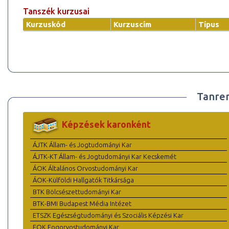
Tanszék kurzusai
Kurzuskód
Kurzuscím
Típus
Tanre
Képzések karonként
ÁJTK Állam- és Jogtudományi Kar
ÁJTK-KT Állam- és Jogtudományi Kar Kecskemét
ÁOK Általános Orvostudományi Kar
ÁOK-Külföldi Hallgatók Titkársága
BTK Bölcsészettudományi Kar
BTK-BMI Budapest Média Intézet
ETSZK Egészségtudományi és Szociális Képzési Kar
FOK Fogorvostudományi Kar