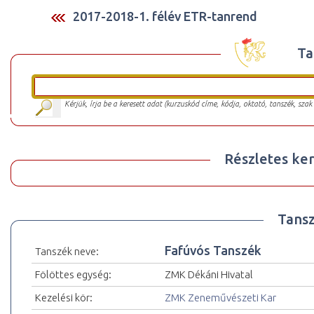
2017-2018-1. félév ETR-tanrend
Ta
Kérjük, írja be a keresett adat (kurzuskód címe, kódja, oktató, tanszék, szak
Részletes ker
Tansz
Fafúvós Tanszék
Tanszék neve:
Fölöttes egység:
ZMK Dékáni Hivatal
Kezelési kör:
ZMK Zeneművészeti Kar