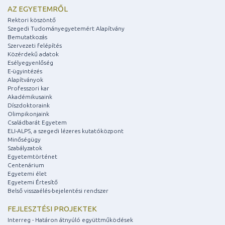
AZ EGYETEMRŐL
Rektori köszöntő
Szegedi Tudományegyetemért Alapítvány
Bemutatkozás
Szervezeti felépítés
Közérdekű adatok
Esélyegyenlőség
E-ügyintézés
Alapítványok
Professzori kar
Akadémikusaink
Díszdoktoraink
Olimpikonjaink
Családbarát Egyetem
ELI-ALPS, a szegedi lézeres kutatóközpont
Minőségügy
Szabályzatok
Egyetemtörténet
Centenárium
Egyetemi élet
Egyetemi Értesítő
Belső visszaélés-bejelentési rendszer
FEJLESZTÉSI PROJEKTEK
Interreg - Határon átnyúló együttműködések