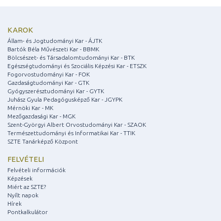
KAROK
Állam- és Jogtudományi Kar - ÁJTK
Bartók Béla Művészeti Kar - BBMK
Bölcsészet- és Társadalomtudományi Kar - BTK
Egészségtudományi és Szociális Képzési Kar - ETSZK
Fogorvostudományi Kar - FOK
Gazdaságtudományi Kar - GTK
Gyógyszerésztudományi Kar - GYTK
Juhász Gyula Pedagógusképző Kar - JGYPK
Mérnöki Kar - MK
Mezőgazdasági Kar - MGK
Szent-Györgyi Albert Orvostudományi Kar - SZAOK
Természettudományi és Informatikai Kar - TTIK
SZTE Tanárképző Központ
FELVÉTELI
Felvételi információk
Képzések
Miért az SZTE?
Nyílt napok
Hírek
Pontkalkulátor