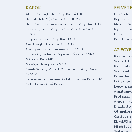
KAROK
FELVÉTE
Állam- és Jogtudományi Kar - ÁJTK
Felvételi 
Bartók Béla Művészeti Kar - BBMK
Képzések
Bölcsészet- és Társadalomtudományi Kar - BTK
Miért az S
Egészségtudományi és Szociális Képzési Kar -
Nyílt napo
ETSZK
Hírek
Fogorvostudományi Kar - FOK
Pontkalkul
Gazdaságtudományi Kar - GTK
Gyógyszerésztudományi Kar - GYTK
AZ EGY
Juhász Gyula Pedagógusképző Kar - JGYPK
Rektori kö
Mérnöki Kar - MK
Szegedi T
Mezőgazdasági Kar - MGK
Bemutatko
Szent-Györgyi Albert Orvostudományi Kar -
Szervezeti 
SZAOK
Közérdekű
Természettudományi és Informatikai Kar - TTIK
Esélyegyen
SZTE Tanárképző Központ
E-ügyintéz
Alapítvány
Professzori
Akadémiku
Díszdoktor
Olimpikonj
Családbar
ELI-ALPS, 
Minőségüg
Szabályzat