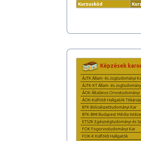
Kurzuskód
Kur
Képzések karo
ÁJTK Állam- és Jogtudományi K
ÁJTK-KT Állam- és Jogtudomány
ÁOK Általános Orvostudományi 
ÁOK-Külföldi Hallgatók Titkársá
BTK Bölcsészettudományi Kar
BTK-BMI Budapest Média Intéze
ETSZK Egészségtudományi és Szo
FOK Fogorvostudományi Kar
FOK-K Külföldi Hallgatók