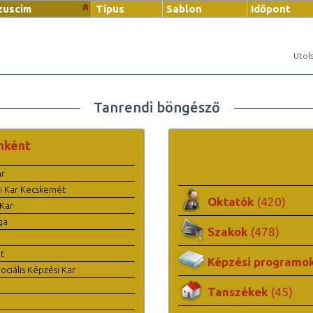
zuscím
Típus
Sablon
Időpont
Utols
Tanrendi böngésző
nként
ar
i Kar Kecskemét
Oktatók
(420)
Kar
ga
Szakok
(478)
t
Képzési programo
ciális Képzési Kar
Tanszékek
(45)