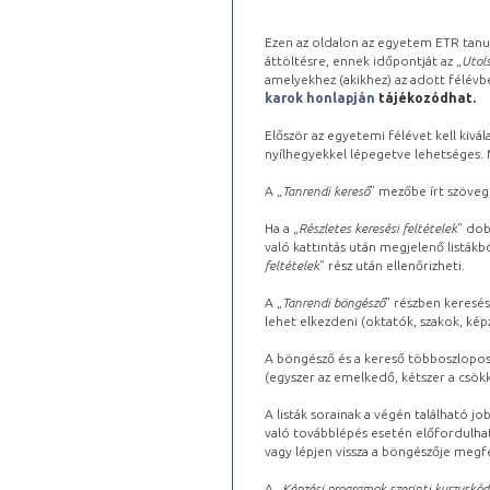
Ezen az oldalon az egyetem ETR tanu
áttöltésre, ennek időpontját az „
Utols
amelyekhez (akikhez) az adott félév
karok honlapján
tájékozódhat.
Először az egyetemi félévet kell kivála
nyílhegyekkel lépegetve lehetséges. Ma
A „
Tanrendi kereső
” mezőbe írt szöveg
Ha a „
Részletes keresési feltételek
” dob
való kattintás után megjelenő listákbó
feltételek
” rész után ellenőrizheti.
A „
Tanrendi böngésző
” részben keresés
lehet elkezdeni (oktatók, szakok, képz
A böngésző és a kereső többoszlopos 
(egyszer az emelkedő, kétszer a csök
A listák sorainak a végén található j
való továbblépés esetén előfordulhat
vagy lépjen vissza a böngészője megfe
A „
Képzési programok szerinti kurzuskód