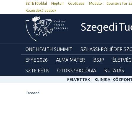
SZTE főoldal
Neptun
CooSpace
Modulo
Coursera for S
Közérdekű adatok
Szegedi T
ONE HEALTH SUMMIT
SZILASSI-POLIÉDER S
EFYE 2026
ALMA MATER
BSJP
ÉLETVÉG
SZTE EÉTK
OTDK37BIOLÓGIA
KUTATÁS
FELVETTEK
KLINIKAI KÖZPON
Tanrend