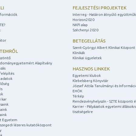
LI
FEJLESZTÉSI PROJEKTEK
információk
Interreg - Határon átnyúló együttmű
Horizon2020
ZTE?
NKFI alap
k
Széchenyi 2020
átor
BETEGELLÁTÁS
Szent-Györgyi Albert Klinikai Központ
ETEMRŐL
Klinikák
szöntő
Klinikai ügyeletek
udományegyetemért Alapítvány
zás
HASZNOS LINKEK
felépítés
Egyetemi klubok
 adatok
Klebelsberg Könyvtár
lőség
József Attila Tanulmányi és Informác
és
EHÖK
ok
Térkép
 kar
Rendezvényhelyszín - SZTE központi é
saink
Karrier - Pályázatok egyetemi állásokr
aink
tisztségekre
aink
át Egyetem
a szegedi lézeres kutatóközpont
y
ok