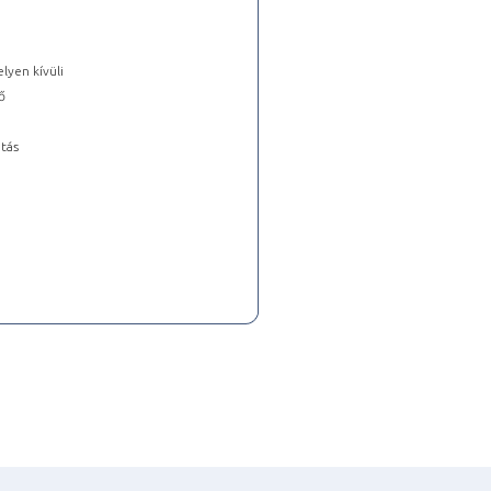
lyen kívüli
ő
tás