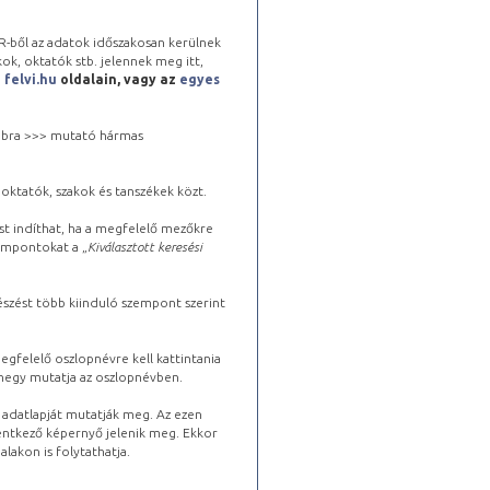
-ből az adatok időszakosan kerülnek
kok, oktatók stb. jelennek meg itt,
a
felvi.hu
oldalain, vagy az
egyes
 jobbra >>> mutató hármas
oktatók, szakok és tanszékek közt.
st indíthat, ha a megfelelő mezőkre
zempontokat a „
Kiválasztott keresési
észést több kiinduló szempont szerint
gfelelő oszlopnévre kell kattintania
lhegy mutatja az oszlopnévben.
s adatlapját mutatják meg. Az ezen
lentkező képernyő jelenik meg. Ekkor
lakon is folytathatja.