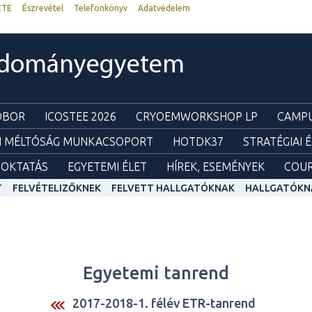
ZTE
Észrevétel
Telefonkönyv
Adatvédelem
udományegyetem
ZOBOR
ICOSTEE 2026
CRYOEMWORKSHOP LP
CAMPU
I MÉLTÓSÁG MUNKACSOPORT
HOTDK37
STRATÉGIAI 
OKTATÁS
EGYETEMI ÉLET
HÍREK, ESEMÉNYEK
COUR
T
FELVÉTELIZŐKNEK
FELVETT HALLGATÓKNAK
HALLGATÓKN
Egyetemi tanrend
2017-2018-1. félév ETR-tanrend