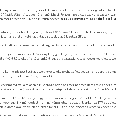
lmányi rendszerében meghirdetett kurzusok közt kereshet és böngészhet. Az ETR
ó frissítés dátuma
” szövegnél ellenőrizheti. Fontos, hogy csak azok a képzések, sza
ben már történt az ETR-ben kurzushirdetés.
A teljes egyetemi szakkínálatról 
sztania, ez az oldal tetején a „
… félév ETR-tanrend
” felirat melletti balra <<<, ill.
gán a feliraton való kattintás az oldalt alapállapotba állítja.
gel általános keresést végezhet egy lépésben a képzési programok, kurzuskódok, 
ozt a jobbra mutató kettős >> nyílheggyel kinyitja, akkor több szempontú keresé
l a kívánt tételeket (feltételenként egyet) kiválasztja. A lekérdezéshez kijelölt s
 nélkül, rendezett listákat áttekintve tájékozódhat a féléves tanrendben. A böng
ési programok, tanszékek, ill. karok).
eredménylistái általában a különböző oszlopok szerint átrendezhetők: ehhez a me
kenő sorrendhez). Az aktuális rendezettséget a fel- vagy lefelé mutató kettős nyí
obbra mutató kettős >> nyílhegyek rendszerint a megfelelő adat ETR-beli nyilváno
, hogy egy link már védett, nem nyilvános oldalra vezet, ilyenkor az ETR-es beje
lelő gombjával, vagy jelentkezzen be az ETR-be, ahol az adatlekérést a védett olda
lista
” képernyőn két adat rövidítetten kerül megjelenítésre. Ezek feloldása: