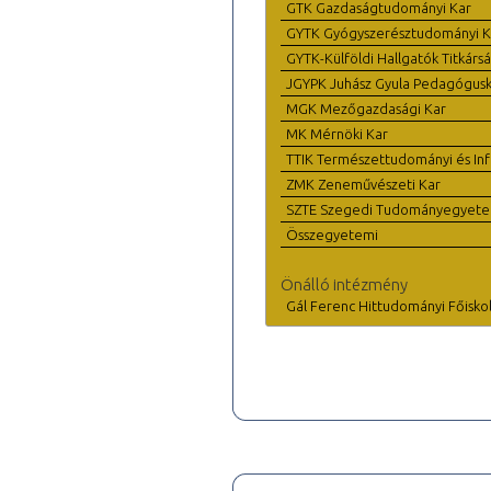
GTK Gazdaságtudományi Kar
GYTK Gyógyszerésztudományi K
GYTK-Külföldi Hallgatók Titkárs
JGYPK Juhász Gyula Pedagógus
MGK Mezőgazdasági Kar
MK Mérnöki Kar
TTIK Természettudományi és Inf
ZMK Zeneművészeti Kar
SZTE Szegedi Tudományegyet
Összegyetemi
Önálló intézmény
Gál Ferenc Hittudományi Főisko