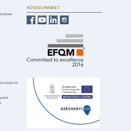
KÖVESS MINKET
ködések
iós Központ
pület
a,