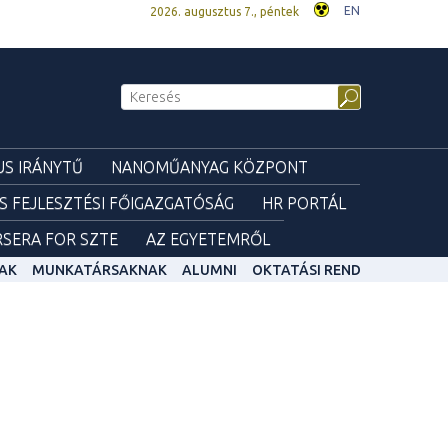
EN
2026. augusztus 7., péntek
S IRÁNYTŰ
NANOMŰANYAG KÖZPONT
ÉS FEJLESZTÉSI FŐIGAZGATÓSÁG
HR PORTÁL
SERA FOR SZTE
AZ EGYETEMRŐL
AK
MUNKATÁRSAKNAK
ALUMNI
OKTATÁSI REND