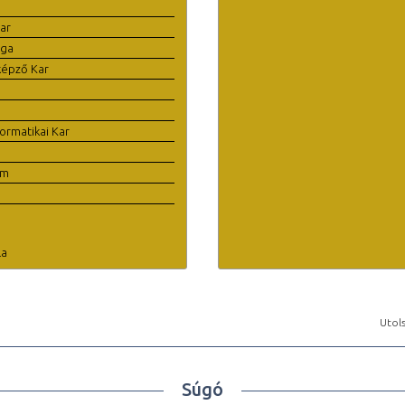
ar
ága
képző Kar
ormatikai Kar
em
la
Utols
Súgó