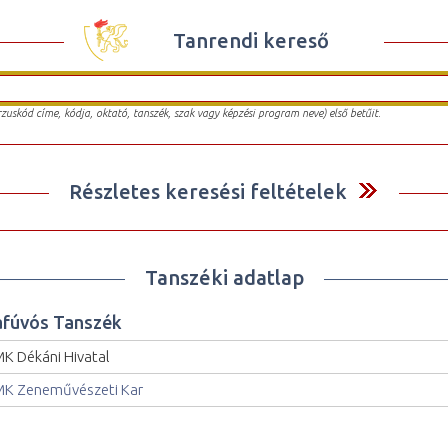
Tanrendi kereső
urzuskód címe, kódja, oktató, tanszék, szak vagy képzési program neve) első betűit.
Részletes keresési feltételek
Tanszéki adatlap
afúvós Tanszék
K Dékáni Hivatal
K Zeneművészeti Kar