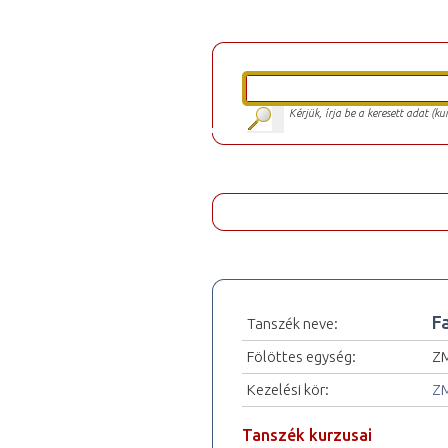
Kérjük, írja be a keresett adat (k
F
Tanszék neve:
Fölöttes egység:
ZM
Kezelési kör:
ZM
Tanszék kurzusai