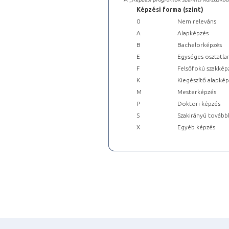
Képzési forma (szint)
0
Nem releváns
A
Alapképzés
B
Bachelorképzés
E
Egységes osztatla
F
Felsőfokú szakkép
K
Kiegészítő alapké
M
Mesterképzés
P
Doktori képzés
S
Szakirányú tovább
X
Egyéb képzés