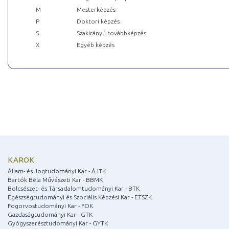
M
Mesterképzés
P
Doktori képzés
S
Szakirányú továbbképzés
X
Egyéb képzés
KAROK
Állam- és Jogtudományi Kar - ÁJTK
Bartók Béla Művészeti Kar - BBMK
Bölcsészet- és Társadalomtudományi Kar - BTK
Egészségtudományi és Szociális Képzési Kar - ETSZK
Fogorvostudományi Kar - FOK
Gazdaságtudományi Kar - GTK
Gyógyszerésztudományi Kar - GYTK