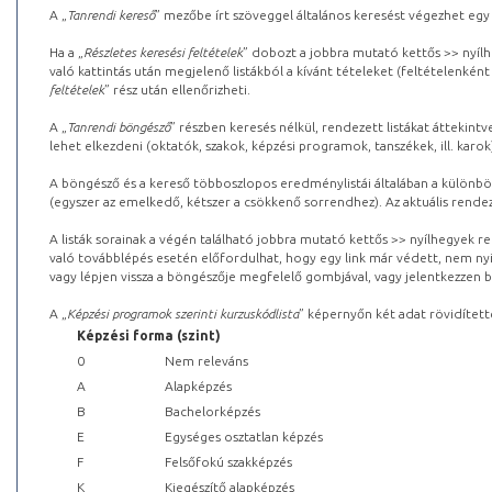
A „
Tanrendi kereső
” mezőbe írt szöveggel általános keresést végezhet egy
Ha a „
Részletes keresési feltételek
” dobozt a jobbra mutató kettős >> nyílh
való kattintás után megjelenő listákból a kívánt tételeket (feltételenként
feltételek
” rész után ellenőrizheti.
A „
Tanrendi böngésző
” részben keresés nélkül, rendezett listákat áttekin
lehet elkezdeni (oktatók, szakok, képzési programok, tanszékek, ill. karok
A böngésző és a kereső többoszlopos eredménylistái általában a különböz
(egyszer az emelkedő, kétszer a csökkenő sorrendhez). Az aktuális rendez
A listák sorainak a végén található jobbra mutató kettős >> nyílhegyek r
való továbblépés esetén előfordulhat, hogy egy link már védett, nem nyi
vagy lépjen vissza a böngészője megfelelő gombjával, vagy jelentkezzen be
A „
Képzési programok szerinti kurzuskódlista
” képernyőn két adat rövidített
Képzési forma (szint)
0
Nem releváns
A
Alapképzés
B
Bachelorképzés
E
Egységes osztatlan képzés
F
Felsőfokú szakképzés
K
Kiegészítő alapképzés