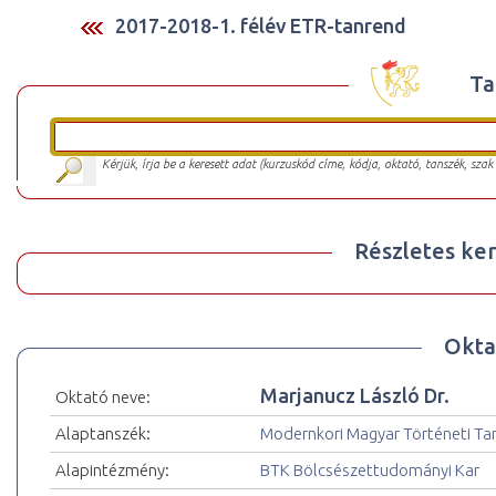
2017-2018-1. félév ETR-tanrend
Ta
Kérjük, írja be a keresett adat (kurzuskód címe, kódja, oktató, tanszék, szak
Részletes ker
Okta
Marjanucz László Dr.
Oktató neve:
Alaptanszék:
Modernkori Magyar Történeti Ta
Alapintézmény:
BTK Bölcsészettudományi Kar