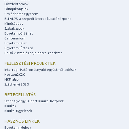
Díszdoktoraink
Olimpikonjaink
Családbarát Egyetem
ELI-ALPS, a szegedi lézeres kutatóközpont
Minőségügy
Szabályzatok
Egyetemtörténet
Centenárium
Egyetemi élet
Egyetemi Értesítő
Belső visszaélés-bejelentési rendszer
FEJLESZTÉSI PROJEKTEK
Interreg - Határon átnyúló együttműködések
Horizon2020
NKFI alap
Széchenyi 2020
BETEGELLÁTÁS
Szent-Györgyi Albert Klinikai Központ
Klinikák
Klinikai ügyeletek
HASZNOS LINKEK
Egyetemi klubok