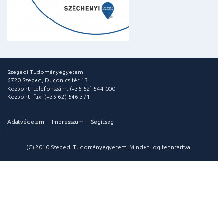
Szegedi Tudományegyetem
6720 Szeged, Dugonics tér 13.
Központi telefonszám: (+36-62) 544-000
Központi fax: (+36-62) 546-371
Adatvédelem
Impresszum
Segítség
(C) 2010 Szegedi Tudományegyetem. Minden jog fenntartva.