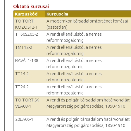
Oktató kurzusai
Kurzuskód
Kurzuscím
TO-TORT-
A modernkori társadalomtörténet forrásai
KOZOS12-1
(osztatlan)
TT60SZ05-2
A rendi ellenállástól a nemesi
reformmozgalomig
TMT12-2
A rendi ellenállástól a nemesi
reformmozgalomig
BAVÁL1-138
A rendi ellenállástól a nemesi
reformmozgalomig
TT14-2
A rendi ellenállástól a nemesi
reformmozgalomig
TT24-2
A rendi ellenállástól a nemesi
reformmozgalomig
TO-TORT-SK-
A rendi és polgári társadalom határvonalán:
VEA08-1
Magyarország polgárosodása, 1850-1910
20EA06-1
A rendi és polgári társadalom határvonalán:
Magyarország polgárosodása, 1850-1910