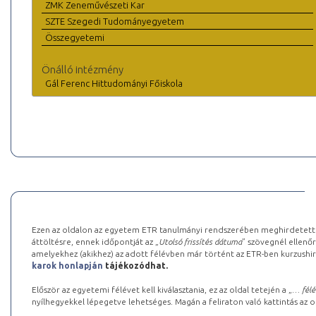
ZMK Zeneművészeti Kar
SZTE Szegedi Tudományegyetem
Összegyetemi
Önálló intézmény
Gál Ferenc Hittudományi Főiskola
Ezen az oldalon az egyetem ETR tanulmányi rendszerében meghirdetett k
áttöltésre, ennek időpontját az „
Utolsó frissítés dátuma
” szövegnél ellenőr
amelyekhez (akikhez) az adott félévben már történt az ETR-ben kurzushi
karok honlapján
tájékozódhat.
Először az egyetemi félévet kell kiválasztania, ez az oldal tetején a „
… félé
nyílhegyekkel lépegetve lehetséges. Magán a feliraton való kattintás az old