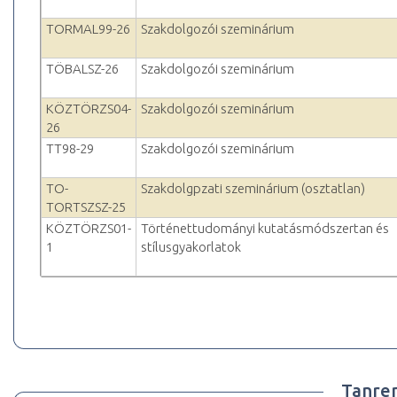
TORMAL99-26
Szakdolgozói szeminárium
TÖBALSZ-26
Szakdolgozói szeminárium
KÖZTÖRZS04-
Szakdolgozói szeminárium
26
TT98-29
Szakdolgozói szeminárium
TO-
Szakdolgpzati szeminárium (osztatlan)
TORTSZSZ-25
KÖZTÖRZS01-
Történettudományi kutatásmódszertan és
1
stílusgyakorlatok
Tanre