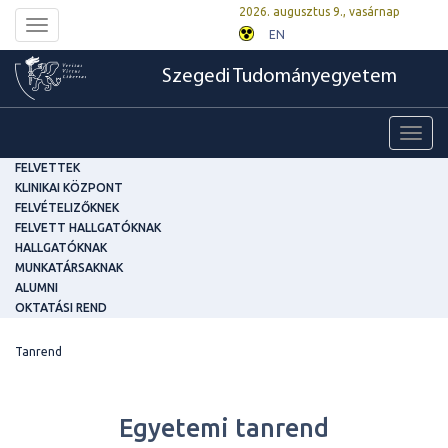
2026. augusztus 9., vasárnap
Toggle
EN
navigation
Szegedi Tudományegyetem
Toggl
navig
FELVETTEK
KLINIKAI KÖZPONT
FELVÉTELIZŐKNEK
FELVETT HALLGATÓKNAK
HALLGATÓKNAK
MUNKATÁRSAKNAK
ALUMNI
OKTATÁSI REND
Tanrend
Egyetemi tanrend