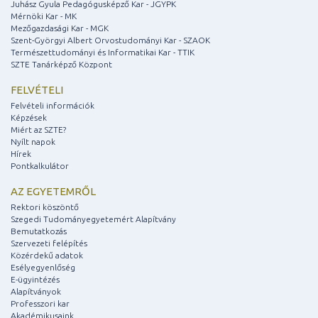
Juhász Gyula Pedagógusképző Kar - JGYPK
Mérnöki Kar - MK
Mezőgazdasági Kar - MGK
Szent-Györgyi Albert Orvostudományi Kar - SZAOK
Természettudományi és Informatikai Kar - TTIK
SZTE Tanárképző Központ
FELVÉTELI
Felvételi információk
Képzések
Miért az SZTE?
Nyílt napok
Hírek
Pontkalkulátor
AZ EGYETEMRŐL
Rektori köszöntő
Szegedi Tudományegyetemért Alapítvány
Bemutatkozás
Szervezeti felépítés
Közérdekű adatok
Esélyegyenlőség
E-ügyintézés
Alapítványok
Professzori kar
Akadémikusaink