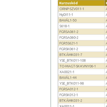
Kurzuskód
ORNP-SZV011-1
NyDI11-1
BAVÁL1-50
S618-1
FGRSA061-2
FGRSA060-2
FGR5S621-1
FGRSK061-2
BTKÁMK031-7
YSE_BTK011-108
TO-MAGT-SK-KVNY06-1
XA0021-1
BAVÁL1-44
YSE_BTK011-98
FGRSA012-1
FGRSK012-1
BTKÁMK031-2
XA0011-1