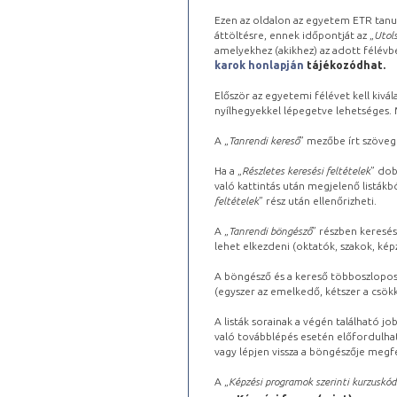
Ezen az oldalon az egyetem ETR tanu
áttöltésre, ennek időpontját az „
Utols
amelyekhez (akikhez) az adott félév
karok honlapján
tájékozódhat.
Először az egyetemi félévet kell kivála
nyílhegyekkel lépegetve lehetséges. Ma
A „
Tanrendi kereső
” mezőbe írt szöveg
Ha a „
Részletes keresési feltételek
” dob
való kattintás után megjelenő listákbó
feltételek
” rész után ellenőrizheti.
A „
Tanrendi böngésző
” részben keresés
lehet elkezdeni (oktatók, szakok, képz
A böngésző és a kereső többoszlopos 
(egyszer az emelkedő, kétszer a csök
A listák sorainak a végén található j
való továbblépés esetén előfordulhat
vagy lépjen vissza a böngészője megfe
A „
Képzési programok szerinti kurzuskód