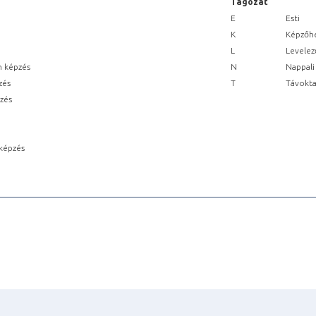
Tagozat
E
Esti
K
Képzőhe
L
Levelez
n képzés
N
Nappali
zés
T
Távokta
pzés
képzés