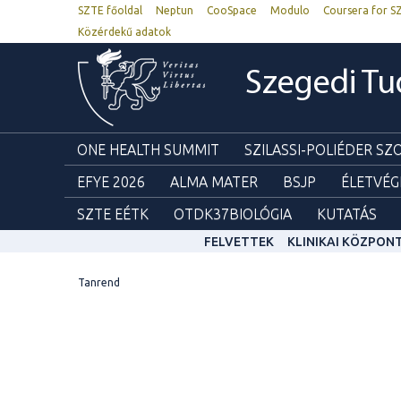
SZTE főoldal
Neptun
CooSpace
Modulo
Coursera for S
Közérdekű adatok
Szegedi T
ONE HEALTH SUMMIT
SZILASSI-POLIÉDER S
EFYE 2026
ALMA MATER
BSJP
ÉLETVÉG
SZTE EÉTK
OTDK37BIOLÓGIA
KUTATÁS
FELVETTEK
KLINIKAI KÖZPON
Tanrend