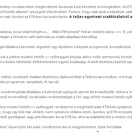
lmányi rendszerében meghirdetett kurzusok közt kereshet és böngészhet. Az ETR
ó frissítés dátuma
” szövegnél ellenőrizheti. Fontos, hogy csak azok a képzések, sza
ben már történt az ETR-ben kurzushirdetés.
A teljes egyetemi szakkínálatról 
sztania, ez az oldal tetején a „
… félév ETR-tanrend
” felirat melletti balra <<<, ill.
gán a feliraton való kattintás az oldalt alapállapotba állítja.
gel általános keresést végezhet egy lépésben a képzési programok, kurzuskódok, 
ozt a jobbra mutató kettős >> nyílheggyel kinyitja, akkor több szempontú keresé
l a kívánt tételeket (feltételenként egyet) kiválasztja. A lekérdezéshez kijelölt s
 nélkül, rendezett listákat áttekintve tájékozódhat a féléves tanrendben. A böng
ési programok, tanszékek, ill. karok).
eredménylistái általában a különböző oszlopok szerint átrendezhetők: ehhez a me
kenő sorrendhez). Az aktuális rendezettséget a fel- vagy lefelé mutató kettős nyí
obbra mutató kettős >> nyílhegyek rendszerint a megfelelő adat ETR-beli nyilváno
, hogy egy link már védett, nem nyilvános oldalra vezet, ilyenkor az ETR-es beje
lelő gombjával, vagy jelentkezzen be az ETR-be, ahol az adatlekérést a védett olda
lista
” képernyőn két adat rövidítetten kerül megjelenítésre. Ezek feloldása: