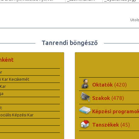
Utols
Tanrendi böngésző
nként
ar
i Kar Kecskemét
Oktatók
(420)
Kar
ga
Szakok
(478)
t
Képzési programo
ciális Képzési Kar
Tanszékek
(45)