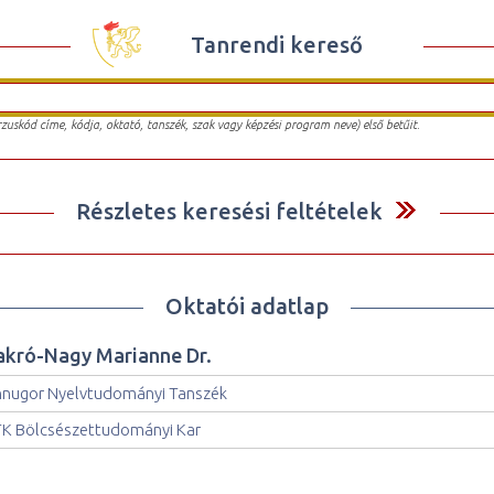
Tanrendi kereső
urzuskód címe, kódja, oktató, tanszék, szak vagy képzési program neve) első betűit.
Részletes keresési feltételek
Oktatói adatlap
akró-Nagy Marianne Dr.
nnugor Nyelvtudományi Tanszék
K Bölcsészettudományi Kar