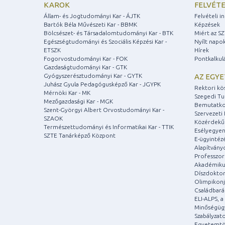
KAROK
FELVÉTE
Állam- és Jogtudományi Kar - ÁJTK
Felvételi 
Bartók Béla Művészeti Kar - BBMK
Képzések
Bölcsészet- és Társadalomtudományi Kar - BTK
Miért az S
Egészségtudományi és Szociális Képzési Kar -
Nyílt napo
ETSZK
Hírek
Fogorvostudományi Kar - FOK
Pontkalkul
Gazdaságtudományi Kar - GTK
Gyógyszerésztudományi Kar - GYTK
AZ EGY
Juhász Gyula Pedagógusképző Kar - JGYPK
Rektori kö
Mérnöki Kar - MK
Szegedi T
Mezőgazdasági Kar - MGK
Bemutatko
Szent-Györgyi Albert Orvostudományi Kar -
Szervezeti 
SZAOK
Közérdekű
Természettudományi és Informatikai Kar - TTIK
Esélyegyen
SZTE Tanárképző Központ
E-ügyintéz
Alapítvány
Professzori
Akadémiku
Díszdoktor
Olimpikonj
Családbar
ELI-ALPS, 
Minőségüg
Szabályzat
Egyetemtö