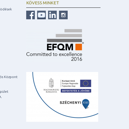
KÖVESS MINKET
ködések
iós Központ
pület
a,