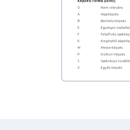
Képzési forma (szint)
0
Nem releváns
A
Alapképzés
B
Bachelorképzés
E
Egységes osztatla
F
Felsőfokú szakkép
K
Kiegészítő alapké
M
Mesterképzés
P
Doktori képzés
S
Szakirányú tovább
X
Egyéb képzés