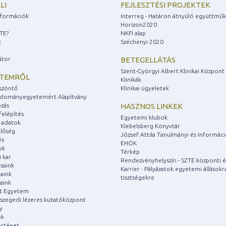
LI
FEJLESZTÉSI PROJEKTEK
információk
Interreg - Határon átnyúló együttmű
Horizon2020
ZTE?
NKFI alap
k
Széchenyi 2020
átor
BETEGELLÁTÁS
Szent-Györgyi Albert Klinikai Központ
ETEMRŐL
Klinikák
szöntő
Klinikai ügyeletek
udományegyetemért Alapítvány
zás
HASZNOS LINKEK
felépítés
Egyetemi klubok
 adatok
Klebelsberg Könyvtár
lőség
József Attila Tanulmányi és Informác
és
EHÖK
ok
Térkép
 kar
Rendezvényhelyszín - SZTE központi é
saink
Karrier - Pályázatok egyetemi állásokr
aink
tisztségekre
aink
át Egyetem
a szegedi lézeres kutatóközpont
y
ok
rténet