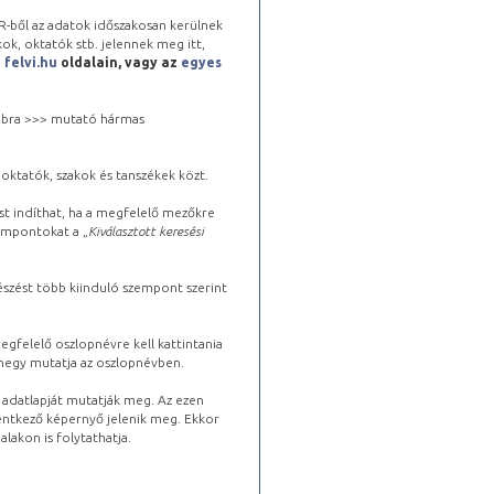
-ből az adatok időszakosan kerülnek
kok, oktatók stb. jelennek meg itt,
a
felvi.hu
oldalain, vagy az
egyes
 jobbra >>> mutató hármas
oktatók, szakok és tanszékek közt.
st indíthat, ha a megfelelő mezőkre
zempontokat a „
Kiválasztott keresési
észést több kiinduló szempont szerint
gfelelő oszlopnévre kell kattintania
lhegy mutatja az oszlopnévben.
s adatlapját mutatják meg. Az ezen
lentkező képernyő jelenik meg. Ekkor
lakon is folytathatja.