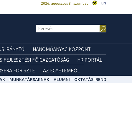
EN
2026. augusztus 8., szombat
S IRÁNYTŰ
NANOMŰANYAG KÖZPONT
ÉS FEJLESZTÉSI FŐIGAZGATÓSÁG
HR PORTÁL
SERA FOR SZTE
AZ EGYETEMRŐL
AK
MUNKATÁRSAKNAK
ALUMNI
OKTATÁSI REND