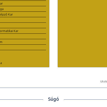
ar
ága
képző Kar
ormatikai Kar
em
la
Utols
Súgó