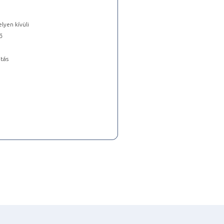
lyen kívüli
ő
tás