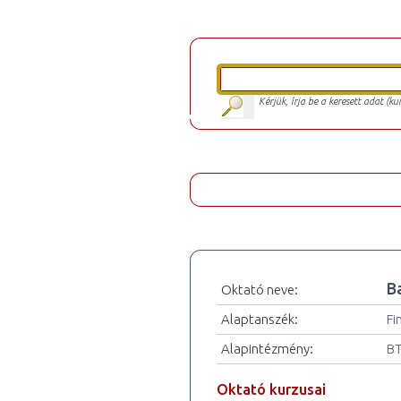
Kérjük, írja be a keresett adat (k
B
Oktató neve:
Alaptanszék:
Fi
Alapintézmény:
BT
Oktató kurzusai