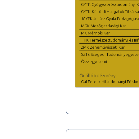
GYTK Gyógyszerésztudományi K
GYTK-Külföldi Hallgatók Titkárs
JGYPK Juhász Gyula Pedagógus
MGK Mezőgazdasági Kar
MK Mérnöki Kar
TTIK Természettudományi és Inf
ZMK Zeneművészeti Kar
SZTE Szegedi Tudományegyet
Összegyetemi
Önálló intézmény
Gál Ferenc Hittudományi Főisko