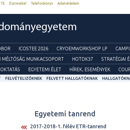
ZTE
Észrevétel
Telefonkönyv
Adatvédelem
udományegyetem
ZOBOR
ICOSTEE 2026
CRYOEMWORKSHOP LP
CAMPU
I MÉLTÓSÁG MUNKACSOPORT
HOTDK37
STRATÉGIAI 
OKTATÁS
EGYETEMI ÉLET
HÍREK, ESEMÉNYEK
COUR
T
FELVÉTELIZŐKNEK
FELVETT HALLGATÓKNAK
HALLGATÓKN
Egyetemi tanrend
2017-2018-1. félév ETR-tanrend