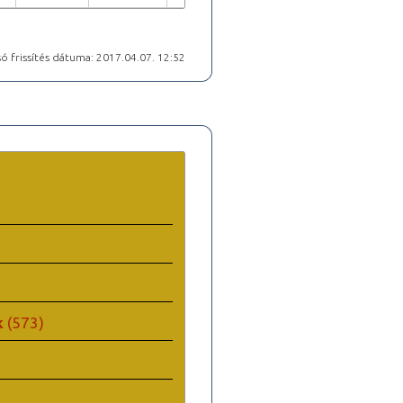
ó frissítés dátuma: 2017.04.07. 12:52
k
(573)