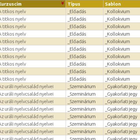
Kurzuscím
Típus
Sablon
A titkos nyelv
_Előadás
_Kollokvium
A titkos nyelv
_Előadás
_Kollokvium
A titkos nyelv
_Előadás
_Kollokvium
A titkos nyelv
_Előadás
_Kollokvium
A titkos nyelv
_Előadás
_Kollokvium
A titkos nyelv
_Előadás
_Kollokvium
A titkos nyelv
_Előadás
_Kollokvium
A titkos nyelv
_Előadás
_Kollokvium
A titkos nyelv
_Előadás
_Kollokvium
A titkos nyelv
_Előadás
_Kollokvium
Az uráli nyelvcsalád nyelvei
_Szeminárium
_Gyakorlati jegy
Az uráli nyelvcsalád nyelvei
_Szeminárium
_Gyakorlati jegy
Az uráli nyelvcsalád nyelvei
_Szeminárium
_Gyakorlati jegy
Az uráli nyelvcsalád nyelvei
_Szeminárium
_Gyakorlati jegy
Az uráli nyelvcsalád nyelvei
_Szeminárium
_Gyakorlati jegy
Az uráli nyelvcsalád nyelvei
_Szeminárium
_Gyakorlati jegy
Az uráli nyelvcsalád nyelvei
_Szeminárium
_Gyakorlati jegy
Az uráli nyelvcsalád nyelvei
_Szeminárium
_Gyakorlati jegy