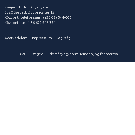
Szegedi Tudományegyetem
6720 Szeged, Dugonics tér 13.
Központi telefonszám: (+36-62) 544-000
Központi fax: (+36-62) 546-371
Adatvédelem
Impresszum
Segítség
(C) 2010 Szegedi Tudományegyetem. Minden jog fenntartva.