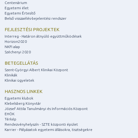
Centenárium
Egyetemi élet
Egyetemi Értesítő
Belső visszaélés-bejelentési rendszer
FEJLESZTÉSI PROJEKTEK
Interreg - Határon átnyúló együttműködések
Horizon2020
NKFI alap
Széchenyi 2020
BETEGELLÁTÁS
Szent-Györgyi Albert Klinikai Központ
Klinikák
Klinikai ügyeletek
HASZNOS LINKEK
Egyetemi klubok
Klebelsberg Könyvtár
József Attila Tanulmányi és Információs Központ
EHÖK
Térkép
Rendezvényhelyszín - SZTE központi épület
Karrier - Pályázatok egyetemi állásokra, tisztségekre