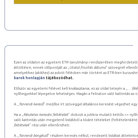
Ezen az oldalon az egyetem ETR tanulmányi rendszerében meghirdetett k
áttöltésre, ennek időpontját az „
Utolsó frissítés dátuma
” szövegnél ellenőr
amelyekhez (akikhez) az adott félévben már történt az ETR-ben kurzushi
karok honlapján
tájékozódhat.
Először az egyetemi félévet kell kiválasztania, ez az oldal tetején a „
… félé
nyílhegyekkel lépegetve lehetséges. Magán a feliraton való kattintás az old
A „
Tanrendi kereső
” mezőbe írt szöveggel általános keresést végezhet egy
Ha a „
Részletes keresési feltételek
” dobozt a jobbra mutató kettős >> nyílh
való kattintás után megjelenő listákból a kívánt tételeket (feltételenként
feltételek
” rész után ellenőrizheti.
A „
Tanrendi böngésző
” részben keresés nélkül, rendezett listákat áttekin