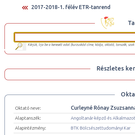
2017-2018-1. félév ETR-tanrend
Ta
Kérjük, írja be a keresett adat (kurzuskód címe, kódja, oktató, tanszék, szak
Részletes ker
Okta
Curleyné Rónay Zsuzsanna
Oktató neve:
Alaptanszék:
Angoltanár-képző és Alkalmazot
Alapintézmény:
BTK Bölcsészettudományi Kar