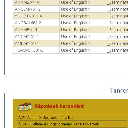
ANAMBA41-4
Use of English 1
_Szeminár
ANGLMIN61-2
Use of English 1
_Szeminár
YSE_BTK011-41
Use of English 1
_Szeminár
ANGBAL661-2
Use of English 1
_Szeminár
ANAMBA441-4
Use of English 1
_Szeminár
ANGMIN61-4
Use of English 1
_Szeminár
AMEMIN61-4
Use of English 1
_Szeminár
TO-ANGT301-3
Use of English 1
_Szeminár
Tanre
Képzések karonként
ÁJTK Állam- és Jogtudományi Kar
ÁJTK-KT Állam- és Jogtudományi Kar Kecskemét