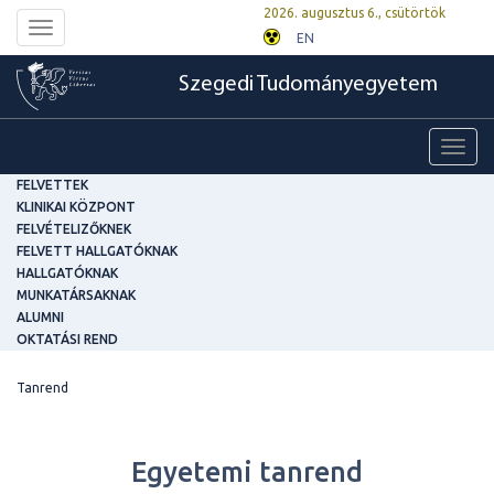
2026. augusztus 6., csütörtök
Toggle
EN
navigation
Szegedi Tudományegyetem
Toggl
navig
FELVETTEK
KLINIKAI KÖZPONT
FELVÉTELIZŐKNEK
FELVETT HALLGATÓKNAK
HALLGATÓKNAK
MUNKATÁRSAKNAK
ALUMNI
OKTATÁSI REND
Tanrend
Egyetemi tanrend