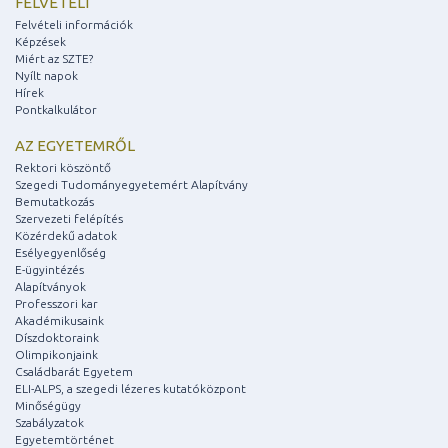
FELVÉTELI
Felvételi információk
Képzések
Miért az SZTE?
Nyílt napok
Hírek
Pontkalkulátor
AZ EGYETEMRŐL
Rektori köszöntő
Szegedi Tudományegyetemért Alapítvány
Bemutatkozás
Szervezeti felépítés
Közérdekű adatok
Esélyegyenlőség
E-ügyintézés
Alapítványok
Professzori kar
Akadémikusaink
Díszdoktoraink
Olimpikonjaink
Családbarát Egyetem
ELI-ALPS, a szegedi lézeres kutatóközpont
Minőségügy
Szabályzatok
Egyetemtörténet