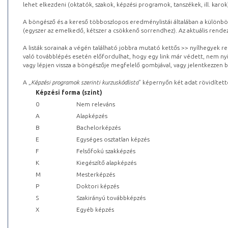
lehet elkezdeni (oktatók, szakok, képzési programok, tanszékek, ill. karok
A böngésző és a kereső többoszlopos eredménylistái általában a különböz
(egyszer az emelkedő, kétszer a csökkenő sorrendhez). Az aktuális rendez
A listák sorainak a végén található jobbra mutató kettős >> nyílhegyek r
való továbblépés esetén előfordulhat, hogy egy link már védett, nem nyi
vagy lépjen vissza a böngészője megfelelő gombjával, vagy jelentkezzen be
A „
Képzési programok szerinti kurzuskódlista
” képernyőn két adat rövidített
Képzési forma (szint)
0
Nem releváns
A
Alapképzés
B
Bachelorképzés
E
Egységes osztatlan képzés
F
Felsőfokú szakképzés
K
Kiegészítő alapképzés
M
Mesterképzés
P
Doktori képzés
S
Szakirányú továbbképzés
X
Egyéb képzés