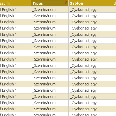
uscím
Típus
Sablon
I
f English 1
_Szeminárium
_Gyakorlati jegy
f English 1
_Szeminárium
_Gyakorlati jegy
f English 1
_Szeminárium
_Gyakorlati jegy
f English 1
_Szeminárium
_Gyakorlati jegy
f English 1
_Szeminárium
_Gyakorlati jegy
f English 1
_Szeminárium
_Gyakorlati jegy
f English 1
_Szeminárium
_Gyakorlati jegy
f English 1
_Szeminárium
_Gyakorlati jegy
f English 1
_Szeminárium
_Gyakorlati jegy
f English 1
_Szeminárium
_Gyakorlati jegy
f English 1
_Szeminárium
_Gyakorlati jegy
f English 1
_Szeminárium
_Gyakorlati jegy
f English 1
_Szeminárium
_Gyakorlati jegy
f English 1
_Szeminárium
_Gyakorlati jegy
f English 1
_Szeminárium
_Gyakorlati jegy
f English 1
_Szeminárium
_Gyakorlati jegy
f English 1
_Szeminárium
_Gyakorlati jegy
f English 1
_Szeminárium
_Gyakorlati jegy