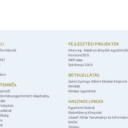
LI
FEJLESZTÉSI PROJEKTEK
információk
Interreg - Határon átnyúló együttmű
Horizon2020
ZTE?
NKFI alap
k
Széchenyi 2020
átor
BETEGELLÁTÁS
Szent-Györgyi Albert Klinikai Központ
ETEMRŐL
Klinikák
szöntő
Klinikai ügyeletek
udományegyetemért Alapítvány
zás
HASZNOS LINKEK
felépítés
Egyetemi klubok
 adatok
Klebelsberg Könyvtár
lőség
József Attila Tanulmányi és Informác
és
EHÖK
ok
Térkép