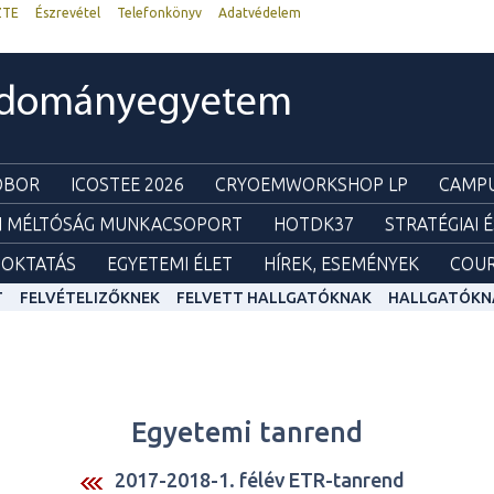
ZTE
Észrevétel
Telefonkönyv
Adatvédelem
udományegyetem
ZOBOR
ICOSTEE 2026
CRYOEMWORKSHOP LP
CAMPU
I MÉLTÓSÁG MUNKACSOPORT
HOTDK37
STRATÉGIAI 
OKTATÁS
EGYETEMI ÉLET
HÍREK, ESEMÉNYEK
COUR
T
FELVÉTELIZŐKNEK
FELVETT HALLGATÓKNAK
HALLGATÓKN
Egyetemi tanrend
2017-2018-1. félév ETR-tanrend