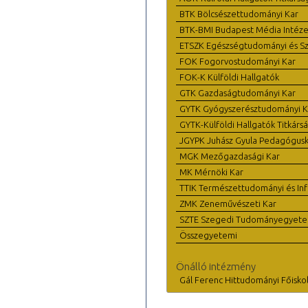
BTK Bölcsészettudományi Kar
BTK-BMI Budapest Média Intéze
ETSZK Egészségtudományi és Szo
FOK Fogorvostudományi Kar
FOK-K Külföldi Hallgatók
GTK Gazdaságtudományi Kar
GYTK Gyógyszerésztudományi K
GYTK-Külföldi Hallgatók Titkárs
JGYPK Juhász Gyula Pedagógus
MGK Mezőgazdasági Kar
MK Mérnöki Kar
TTIK Természettudományi és Inf
ZMK Zeneművészeti Kar
SZTE Szegedi Tudományegyet
Összegyetemi
Önálló intézmény
Gál Ferenc Hittudományi Főisko