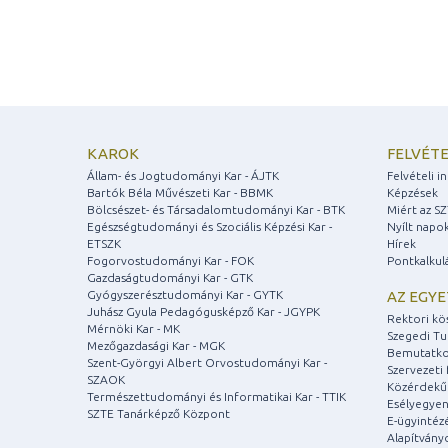
KAROK
FELVÉTE
Állam- és Jogtudományi Kar - ÁJTK
Felvételi 
Bartók Béla Művészeti Kar - BBMK
Képzések
Bölcsészet- és Társadalomtudományi Kar - BTK
Miért az S
Egészségtudományi és Szociális Képzési Kar -
Nyílt napo
ETSZK
Hírek
Fogorvostudományi Kar - FOK
Pontkalkul
Gazdaságtudományi Kar - GTK
Gyógyszerésztudományi Kar - GYTK
AZ EGY
Juhász Gyula Pedagógusképző Kar - JGYPK
Rektori kö
Mérnöki Kar - MK
Szegedi T
Mezőgazdasági Kar - MGK
Bemutatko
Szent-Györgyi Albert Orvostudományi Kar -
Szervezeti 
SZAOK
Közérdekű
Természettudományi és Informatikai Kar - TTIK
Esélyegyen
SZTE Tanárképző Központ
E-ügyintéz
Alapítvány