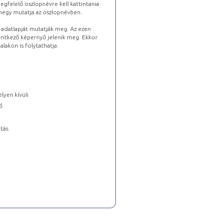
gfelelő oszlopnévre kell kattintania
lhegy mutatja az oszlopnévben.
s adatlapját mutatják meg. Az ezen
lentkező képernyő jelenik meg. Ekkor
lakon is folytathatja.
lyen kívüli
ő
tás