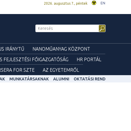
EN
2026. augusztus 7., péntek
S IRÁNYTŰ
NANOMŰANYAG KÖZPONT
ÉS FEJLESZTÉSI FŐIGAZGATÓSÁG
HR PORTÁL
SERA FOR SZTE
AZ EGYETEMRŐL
AK
MUNKATÁRSAKNAK
ALUMNI
OKTATÁSI REND