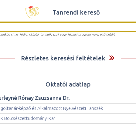
Tanrendi kereső
urzuskód címe, kódja, oktató, tanszék, szak vagy képzési program neve) első betűit.
Részletes keresési feltételek
Oktatói adatlap
urleyné Rónay Zsuzsanna Dr.
goltanár-képző és Alkalmazott Nyelvészeti Tanszék
K Bölcsészettudományi Kar