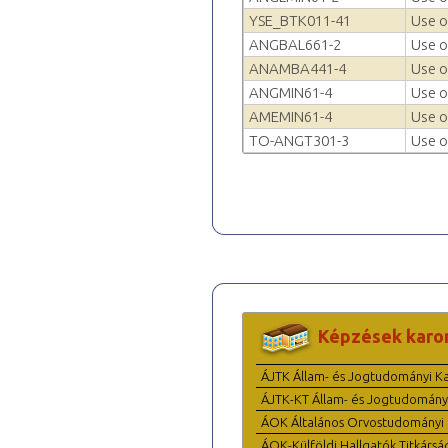
YSE_BTK011-41
Use o
ANGBAL661-2
Use o
ANAMBA441-4
Use o
ANGMIN61-4
Use o
AMEMIN61-4
Use o
TO-ANGT301-3
Use o
Képzések karo
ÁJTK Állam- és Jogtudományi K
ÁJTK-KT Állam- és Jogtudomány
ÁOK Általános Orvostudományi 
ÁOK-Külföldi Hallgatók Titkársá