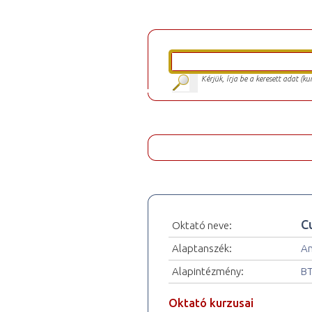
Kérjük, írja be a keresett adat (k
C
Oktató neve:
Alaptanszék:
An
Alapintézmény:
BT
Oktató kurzusai