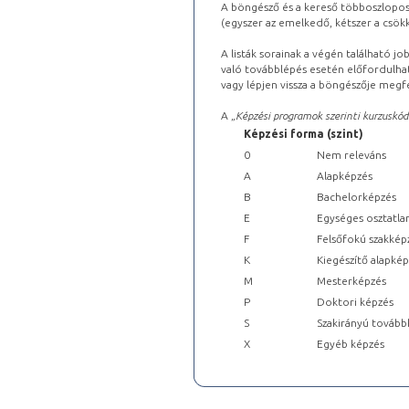
A böngésző és a kereső többoszlopos 
(egyszer az emelkedő, kétszer a csök
A listák sorainak a végén található j
való továbblépés esetén előfordulhat
vagy lépjen vissza a böngészője megfe
A „
Képzési programok szerinti kurzuskód
Képzési forma (szint)
0
Nem releváns
A
Alapképzés
B
Bachelorképzés
E
Egységes osztatla
F
Felsőfokú szakkép
K
Kiegészítő alapké
M
Mesterképzés
P
Doktori képzés
S
Szakirányú tovább
X
Egyéb képzés