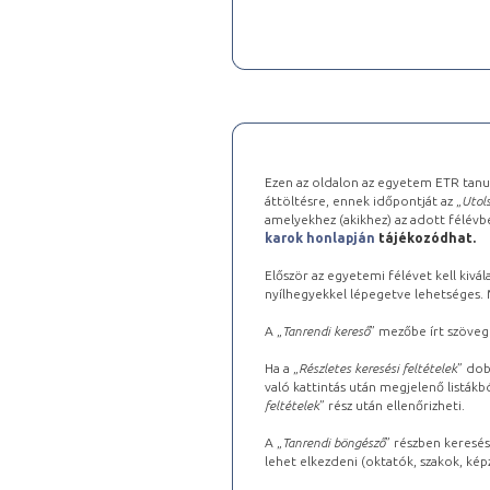
Ezen az oldalon az egyetem ETR tanu
áttöltésre, ennek időpontját az „
Utols
amelyekhez (akikhez) az adott félév
karok honlapján
tájékozódhat.
Először az egyetemi félévet kell kivála
nyílhegyekkel lépegetve lehetséges. Ma
A „
Tanrendi kereső
” mezőbe írt szöveg
Ha a „
Részletes keresési feltételek
” dob
való kattintás után megjelenő listákbó
feltételek
” rész után ellenőrizheti.
A „
Tanrendi böngésző
” részben keresés
lehet elkezdeni (oktatók, szakok, képz