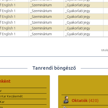
f English 1
_Szeminárium
_Gyakorlati jegy
f English 1
_Szeminárium
_Gyakorlati jegy
f English 1
_Szeminárium
_Gyakorlati jegy
f English 1
_Szeminárium
_Gyakorlati jegy
f English 1
_Szeminárium
_Gyakorlati jegy
f English 1
_Szeminárium
_Gyakorlati jegy
Utols
Tanrendi böngésző
nként
ar
i Kar Kecskemét
Oktatók
(420)
Kar
ga