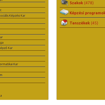
Szakok
(478)
t
Képzési programo
ciális Képzési Kar
Tanszékek
(45)
ar
ága
képző Kar
ormatikai Kar
em
la