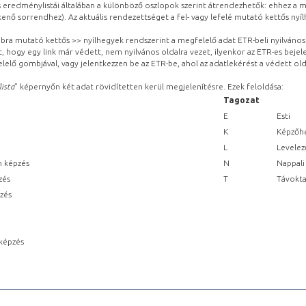
eredménylistái általában a különböző oszlopok szerint átrendezhetők: ehhez a me
kenő sorrendhez). Az aktuális rendezettséget a fel- vagy lefelé mutató kettős nyí
obbra mutató kettős >> nyílhegyek rendszerint a megfelelő adat ETR-beli nyilváno
, hogy egy link már védett, nem nyilvános oldalra vezet, ilyenkor az ETR-es beje
lelő gombjával, vagy jelentkezzen be az ETR-be, ahol az adatlekérést a védett olda
lista
” képernyőn két adat rövidítetten kerül megjelenítésre. Ezek feloldása:
Tagozat
E
Esti
K
Képzőhe
L
Levelez
n képzés
N
Nappali
zés
T
Távokta
pzés
képzés