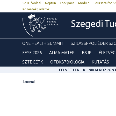
SZTE főoldal
Neptun
CooSpace
Modulo
Coursera for S
Közérdekű adatok
Szegedi T
ONE HEALTH SUMMIT
SZILASSI-POLIÉDER S
EFYE 2026
ALMA MATER
BSJP
ÉLETVÉG
SZTE EÉTK
OTDK37BIOLÓGIA
KUTATÁS
FELVETTEK
KLINIKAI KÖZPON
Tanrend