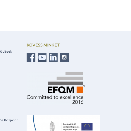
KÖVESS MINKET
ködések
iós Központ