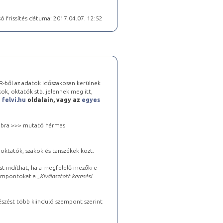
ó frissítés dátuma: 2017.04.07. 12:52
-ből az adatok időszakosan kerülnek
kok, oktatók stb. jelennek meg itt,
a
felvi.hu
oldalain, vagy az
egyes
 jobbra >>> mutató hármas
oktatók, szakok és tanszékek közt.
st indíthat, ha a megfelelő mezőkre
zempontokat a „
Kiválasztott keresési
észést több kiinduló szempont szerint