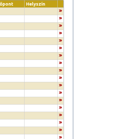
dőpont
Helyszín