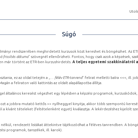
Utols
Súgó
lmányi rendszerében meghirdetett kurzusok közt kereshet és böngészhet. Az ETR
ó frissítés dátuma
” szövegnél ellenőrizheti. Fontos, hogy csak azok a képzések, sza
ben már történt az ETR-ben kurzushirdetés.
A teljes egyetemi szakkínálatról 
sztania, ez az oldal tetején a „
… félév ETR-tanrend
” felirat melletti balra <<<, ill.
gán a feliraton való kattintás az oldalt alapállapotba állítja.
gel általános keresést végezhet egy lépésben a képzési programok, kurzuskódok, 
ozt a jobbra mutató kettős >> nyílheggyel kinyitja, akkor több szempontú keresé
l a kívánt tételeket (feltételenként egyet) kiválasztja. A lekérdezéshez kijelölt s
 nélkül, rendezett listákat áttekintve tájékozódhat a féléves tanrendben. A böng
ési programok, tanszékek, ill. karok).