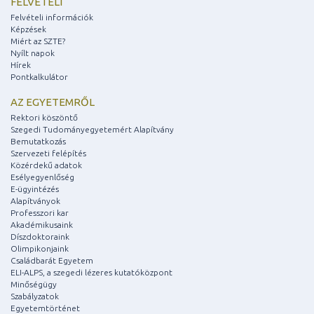
FELVÉTELI
Felvételi információk
Képzések
Miért az SZTE?
Nyílt napok
Hírek
Pontkalkulátor
AZ EGYETEMRŐL
Rektori köszöntő
Szegedi Tudományegyetemért Alapítvány
Bemutatkozás
Szervezeti felépítés
Közérdekű adatok
Esélyegyenlőség
E-ügyintézés
Alapítványok
Professzori kar
Akadémikusaink
Díszdoktoraink
Olimpikonjaink
Családbarát Egyetem
ELI-ALPS, a szegedi lézeres kutatóközpont
Minőségügy
Szabályzatok
Egyetemtörténet