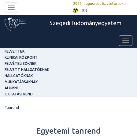
2026. augusztus 6., csütörtök
Toggle
EN
navigation
Szegedi Tudományegyetem
Toggl
navig
FELVETTEK
KLINIKAI KÖZPONT
FELVÉTELIZŐKNEK
FELVETT HALLGATÓKNAK
HALLGATÓKNAK
MUNKATÁRSAKNAK
ALUMNI
OKTATÁSI REND
Tanrend
Egyetemi tanrend