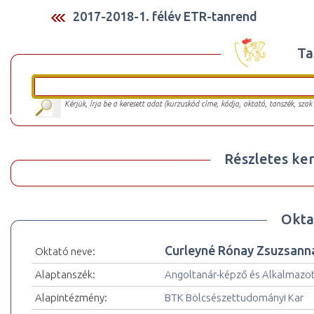
2017-2018-1. félév ETR-tanrend
Ta
Kérjük, írja be a keresett adat (kurzuskód címe, kódja, oktató, tanszék, szak
Részletes ker
Okta
Curleyné Rónay Zsuzsanna
Oktató neve:
Alaptanszék:
Angoltanár-képző és Alkalmazot
Alapintézmény:
BTK Bölcsészettudományi Kar