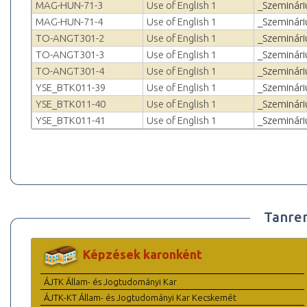
MAG-HUN-71-3
Use of English 1
_Szeminár
MAG-HUN-71-4
Use of English 1
_Szeminár
TO-ANGT301-2
Use of English 1
_Szeminár
TO-ANGT301-3
Use of English 1
_Szeminár
TO-ANGT301-4
Use of English 1
_Szeminár
YSE_BTK011-39
Use of English 1
_Szeminár
YSE_BTK011-40
Use of English 1
_Szeminár
YSE_BTK011-41
Use of English 1
_Szeminár
Tanre
Képzések karonként
ÁJTK Állam- és Jogtudományi Kar
ÁJTK-KT Állam- és Jogtudományi Kar Kecskemét