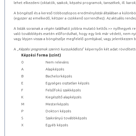
lehet elkezdeni (oktatók, szakok, képzési programok, tanszékek, ill. karok
A böngésző és a kereső többoszlopos eredménylistái általában a különböz
(egyszer az emelkedő, kétszer a csökkenő sorrendhez). Az aktuális rendez
A listák sorainak a végén található jobbra mutató kettős >> nyílhegyek r
való továbblépés esetén előfordulhat, hogy egy link már védett, nem nyi
vagy lépjen vissza a böngészője megfelelő gombjával, vagy jelentkezzen be
A „
Képzési programok szerinti kurzuskódlista
” képernyőn két adat rövidített
Képzési forma (szint)
0
Nem releváns
A
Alapképzés
B
Bachelorképzés
E
Egységes osztatlan képzés
F
Felsőfokú szakképzés
K
Kiegészítő alapképzés
M
Mesterképzés
P
Doktori képzés
S
Szakirányú továbbképzés
X
Egyéb képzés