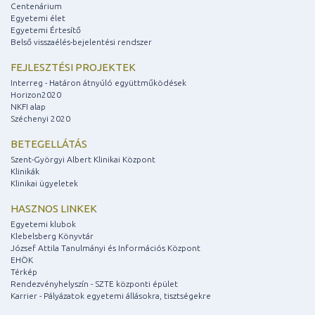
Centenárium
Egyetemi élet
Egyetemi Értesítő
Belső visszaélés-bejelentési rendszer
FEJLESZTÉSI PROJEKTEK
Interreg - Határon átnyúló együttműködések
Horizon2020
NKFI alap
Széchenyi 2020
BETEGELLÁTÁS
Szent-Györgyi Albert Klinikai Központ
Klinikák
Klinikai ügyeletek
HASZNOS LINKEK
Egyetemi klubok
Klebelsberg Könyvtár
József Attila Tanulmányi és Információs Központ
EHÖK
Térkép
Rendezvényhelyszín - SZTE központi épület
Karrier - Pályázatok egyetemi állásokra, tisztségekre