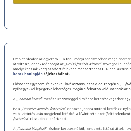
Ezen az oldalon az egyetem ETR tanulmányi rendszerében meghirdetett k
áttöltésre, ennek időpontját az „
Utolsó frissítés dátuma
” szövegnél ellenőr
amelyekhez (akikhez) az adott félévben már történt az ETR-ben kurzushi
karok honlapján
tájékozódhat.
Először az egyetemi félévet kell kiválasztania, ez az oldal tetején a „
… félé
nyílhegyekkel lépegetve lehetséges. Magán a feliraton való kattintás az old
A „
Tanrendi kereső
” mezőbe írt szöveggel általános keresést végezhet egy
Ha a „
Részletes keresési feltételek
” dobozt a jobbra mutató kettős >> nyílh
való kattintás után megjelenő listákból a kívánt tételeket (feltételenként
feltételek
” rész után ellenőrizheti.
A „
Tanrendi böngésző
” részben keresés nélkül, rendezett listákat áttekin