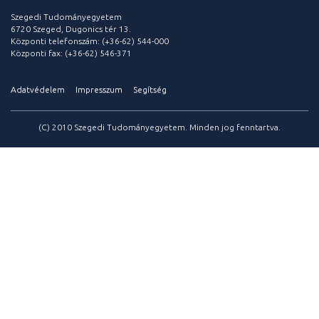
Szegedi Tudományegyetem
6720 Szeged, Dugonics tér 13.
Központi telefonszám: (+36-62) 544-000
Központi fax: (+36-62) 546-371
Adatvédelem
Impresszum
Segítség
(C) 2010 Szegedi Tudományegyetem. Minden jog fenntartva.