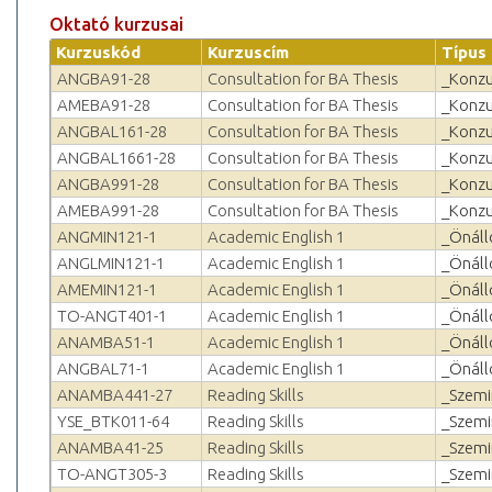
Oktató kurzusai
Kurzuskód
Kurzuscím
Típus
ANGBA91-28
Consultation for BA Thesis
_Konzu
AMEBA91-28
Consultation for BA Thesis
_Konzu
ANGBAL161-28
Consultation for BA Thesis
_Konzu
ANGBAL1661-28
Consultation for BA Thesis
_Konzu
ANGBA991-28
Consultation for BA Thesis
_Konzu
AMEBA991-28
Consultation for BA Thesis
_Konzu
ANGMIN121-1
Academic English 1
_Önáll
ANGLMIN121-1
Academic English 1
_Önáll
AMEMIN121-1
Academic English 1
_Önáll
TO-ANGT401-1
Academic English 1
_Önáll
ANAMBA51-1
Academic English 1
_Önáll
ANGBAL71-1
Academic English 1
_Önáll
ANAMBA441-27
Reading Skills
_Szemi
YSE_BTK011-64
Reading Skills
_Szemi
ANAMBA41-25
Reading Skills
_Szemi
TO-ANGT305-3
Reading Skills
_Szemi