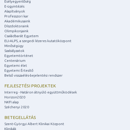
Esélyegyenlőség
E-ügyintézés
Alapítványok
Professzori kar
Akadémikusaink
Díszdoktoraink
Olimpikonjaink
Családbarát Egyetem
ELI-ALPS, a szegedi lézeres kutatóközpont
Minőségügy
Szabályzatok
Egyetemtörténet
Centenárium
Egyetemi élet
Egyetemi Értesítő
Belső visszaélés-bejelentési rendszer
FEJLESZTÉSI PROJEKTEK
Interreg - Határon átnyúló együttműködések
Horizon2020
NKFI alap
Széchenyi 2020
BETEGELLÁTÁS
Szent-Györgyi Albert Klinikai Központ
Klinikák