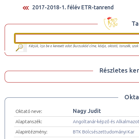
2017-2018-1. félév ETR-tanrend
Ta
Kérjük, írja be a keresett adat (kurzuskód címe, kódja, oktató, tanszék, szak
Részletes ker
Okta
Nagy Judit
Oktató neve:
Alaptanszék:
Angoltanár-képző és Alkalmazot
Alapintézmény:
BTK Bölcsészettudományi Kar