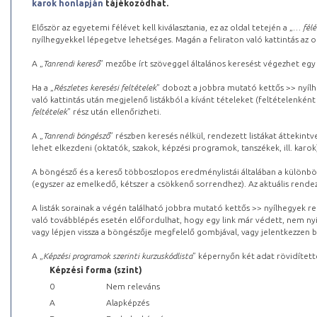
karok honlapján
tájékozódhat.
Először az egyetemi félévet kell kiválasztania, ez az oldal tetején a „
… félé
nyílhegyekkel lépegetve lehetséges. Magán a feliraton való kattintás az old
A „
Tanrendi kereső
” mezőbe írt szöveggel általános keresést végezhet egy
Ha a „
Részletes keresési feltételek
” dobozt a jobbra mutató kettős >> nyílh
való kattintás után megjelenő listákból a kívánt tételeket (feltételenként
feltételek
” rész után ellenőrizheti.
A „
Tanrendi böngésző
” részben keresés nélkül, rendezett listákat áttekin
lehet elkezdeni (oktatók, szakok, képzési programok, tanszékek, ill. karok
A böngésző és a kereső többoszlopos eredménylistái általában a különböz
(egyszer az emelkedő, kétszer a csökkenő sorrendhez). Az aktuális rendez
A listák sorainak a végén található jobbra mutató kettős >> nyílhegyek r
való továbblépés esetén előfordulhat, hogy egy link már védett, nem nyi
vagy lépjen vissza a böngészője megfelelő gombjával, vagy jelentkezzen be
A „
Képzési programok szerinti kurzuskódlista
” képernyőn két adat rövidített
Képzési forma (szint)
0
Nem releváns
A
Alapképzés