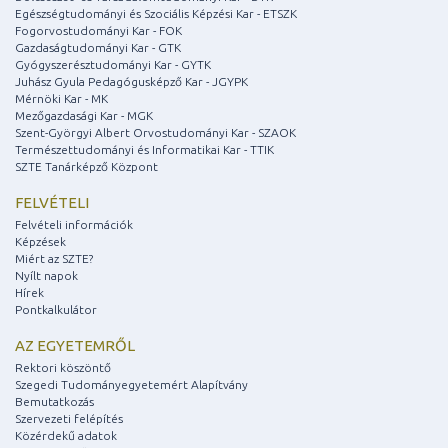
Egészségtudományi és Szociális Képzési Kar - ETSZK
Fogorvostudományi Kar - FOK
Gazdaságtudományi Kar - GTK
Gyógyszerésztudományi Kar - GYTK
Juhász Gyula Pedagógusképző Kar - JGYPK
Mérnöki Kar - MK
Mezőgazdasági Kar - MGK
Szent-Györgyi Albert Orvostudományi Kar - SZAOK
Természettudományi és Informatikai Kar - TTIK
SZTE Tanárképző Központ
FELVÉTELI
Felvételi információk
Képzések
Miért az SZTE?
Nyílt napok
Hírek
Pontkalkulátor
AZ EGYETEMRŐL
Rektori köszöntő
Szegedi Tudományegyetemért Alapítvány
Bemutatkozás
Szervezeti felépítés
Közérdekű adatok