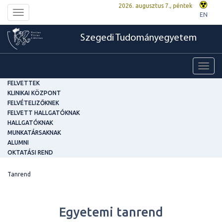
2026. augusztus 7., péntek
Toggle
EN
navigation
Szegedi Tudományegyetem
Toggl
navig
FELVETTEK
KLINIKAI KÖZPONT
FELVÉTELIZŐKNEK
FELVETT HALLGATÓKNAK
HALLGATÓKNAK
MUNKATÁRSAKNAK
ALUMNI
OKTATÁSI REND
Tanrend
Egyetemi tanrend