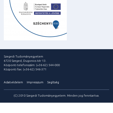
Szegedi Tudományegyetem
6720 Szeged, Dugonics tér 13.
Központi telefonszám: (+36-62) 544-000
Központi fax: (+36-62) 546-371
Adatvédelem
Impresszum
Segítség
(C) 2010 Szegedi Tudományegyetem. Minden jog fenntartva.