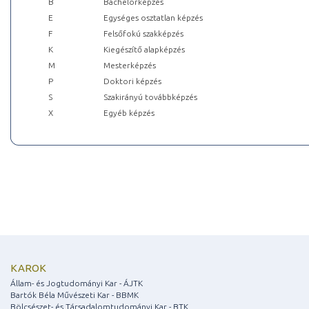
B
Bachelorképzés
E
Egységes osztatlan képzés
F
Felsőfokú szakképzés
K
Kiegészítő alapképzés
M
Mesterképzés
P
Doktori képzés
S
Szakirányú továbbképzés
X
Egyéb képzés
KAROK
Állam- és Jogtudományi Kar - ÁJTK
Bartók Béla Művészeti Kar - BBMK
Bölcsészet- és Társadalomtudományi Kar - BTK