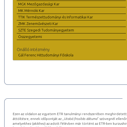
MGK Mezőgazdasági Kar
MK Mérnöki Kar
TTIK Természettudományi és Informatikai Kar
ZMK Zeneművészeti Kar
SZTE Szegedi Tudományegyetem
Összegyetemi
Önálló intézmény
Gál Ferenc Hittudományi Főiskola
Ezen az oldalon az egyetem ETR tanulmányi rendszerében meghirdetett k
áttöltésre, ennek időpontját az „
Utolsó frissítés dátuma
” szövegnél ellenőr
amelyekhez (akikhez) az adott félévben már történt az ETR-ben kurzushi