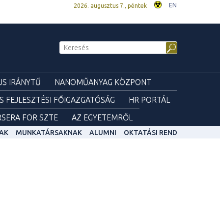
EN
2026. augusztus 7., péntek
S IRÁNYTŰ
NANOMŰANYAG KÖZPONT
ÉS FEJLESZTÉSI FŐIGAZGATÓSÁG
HR PORTÁL
SERA FOR SZTE
AZ EGYETEMRŐL
AK
MUNKATÁRSAKNAK
ALUMNI
OKTATÁSI REND