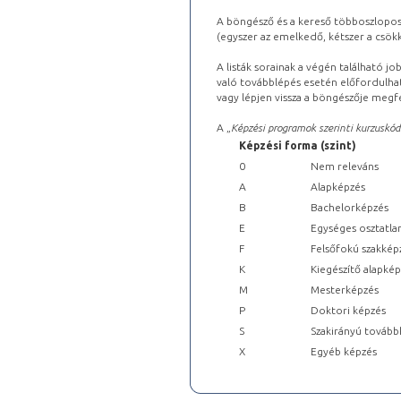
A böngésző és a kereső többoszlopos 
(egyszer az emelkedő, kétszer a csök
A listák sorainak a végén található j
való továbblépés esetén előfordulhat
vagy lépjen vissza a böngészője megfe
A „
Képzési programok szerinti kurzuskód
Képzési forma (szint)
0
Nem releváns
A
Alapképzés
B
Bachelorképzés
E
Egységes osztatla
F
Felsőfokú szakkép
K
Kiegészítő alapké
M
Mesterképzés
P
Doktori képzés
S
Szakirányú tovább
X
Egyéb képzés