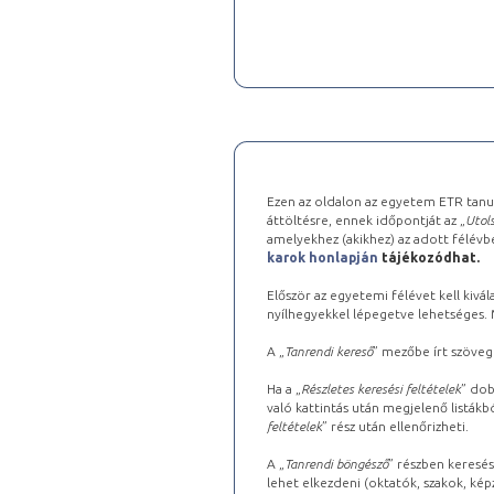
Ezen az oldalon az egyetem ETR tanu
áttöltésre, ennek időpontját az „
Utols
amelyekhez (akikhez) az adott félév
karok honlapján
tájékozódhat.
Először az egyetemi félévet kell kivála
nyílhegyekkel lépegetve lehetséges. Ma
A „
Tanrendi kereső
” mezőbe írt szöveg
Ha a „
Részletes keresési feltételek
” dob
való kattintás után megjelenő listákbó
feltételek
” rész után ellenőrizheti.
A „
Tanrendi böngésző
” részben keresés
lehet elkezdeni (oktatók, szakok, képz