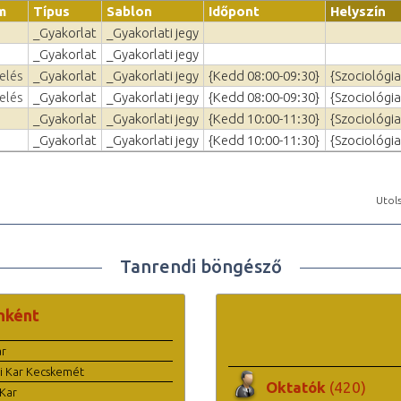
m
Típus
Sablon
Időpont
Helyszín
_Gyakorlat
_Gyakorlati jegy
_Gyakorlat
_Gyakorlati jegy
elés
_Gyakorlat
_Gyakorlati jegy
{Kedd 08:00-09:30}
{Szociológi
elés
_Gyakorlat
_Gyakorlati jegy
{Kedd 08:00-09:30}
{Szociológi
_Gyakorlat
_Gyakorlati jegy
{Kedd 10:00-11:30}
{Szociológia
_Gyakorlat
_Gyakorlati jegy
{Kedd 10:00-11:30}
{Szociológia
Utols
Tanrendi böngésző
nként
ar
i Kar Kecskemét
Oktatók
(420)
Kar