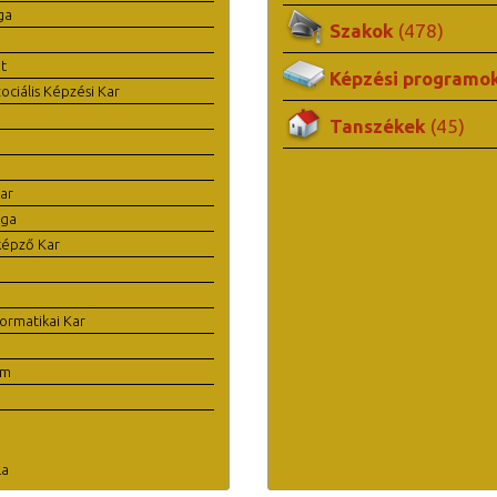
ga
Szakok
(478)
t
Képzési programo
ciális Képzési Kar
Tanszékek
(45)
ar
ága
képző Kar
ormatikai Kar
em
la