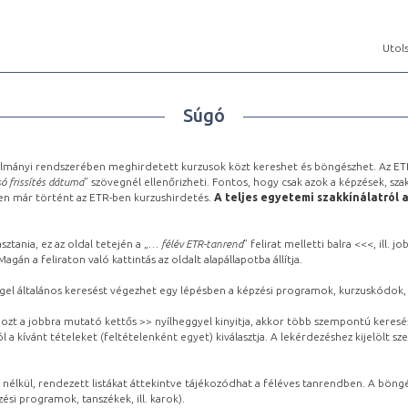
Utols
Súgó
lmányi rendszerében meghirdetett kurzusok közt kereshet és böngészhet. Az ETR
ó frissítés dátuma
” szövegnél ellenőrizheti. Fontos, hogy csak azok a képzések, sza
ben már történt az ETR-ben kurzushirdetés.
A teljes egyetemi szakkínálatról 
sztania, ez az oldal tetején a „
… félév ETR-tanrend
” felirat melletti balra <<<, ill.
gán a feliraton való kattintás az oldalt alapállapotba állítja.
gel általános keresést végezhet egy lépésben a képzési programok, kurzuskódok, 
ozt a jobbra mutató kettős >> nyílheggyel kinyitja, akkor több szempontú keresé
l a kívánt tételeket (feltételenként egyet) kiválasztja. A lekérdezéshez kijelölt s
 nélkül, rendezett listákat áttekintve tájékozódhat a féléves tanrendben. A böng
ési programok, tanszékek, ill. karok).