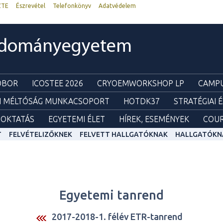
ZTE
Észrevétel
Telefonkönyv
Adatvédelem
udományegyetem
ZOBOR
ICOSTEE 2026
CRYOEMWORKSHOP LP
CAMPU
I MÉLTÓSÁG MUNKACSOPORT
HOTDK37
STRATÉGIAI 
OKTATÁS
EGYETEMI ÉLET
HÍREK, ESEMÉNYEK
COUR
T
FELVÉTELIZŐKNEK
FELVETT HALLGATÓKNAK
HALLGATÓKN
Egyetemi tanrend
2017-2018-1. félév ETR-tanrend