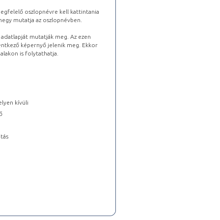
gfelelő oszlopnévre kell kattintania
lhegy mutatja az oszlopnévben.
s adatlapját mutatják meg. Az ezen
lentkező képernyő jelenik meg. Ekkor
lakon is folytathatja.
lyen kívüli
ő
tás