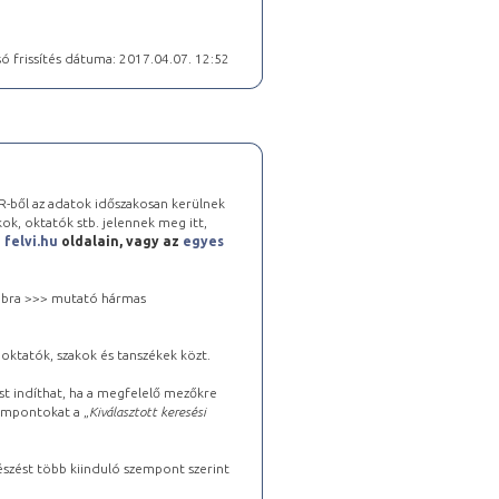
ó frissítés dátuma: 2017.04.07. 12:52
-ből az adatok időszakosan kerülnek
kok, oktatók stb. jelennek meg itt,
a
felvi.hu
oldalain, vagy az
egyes
 jobbra >>> mutató hármas
oktatók, szakok és tanszékek közt.
st indíthat, ha a megfelelő mezőkre
zempontokat a „
Kiválasztott keresési
észést több kiinduló szempont szerint