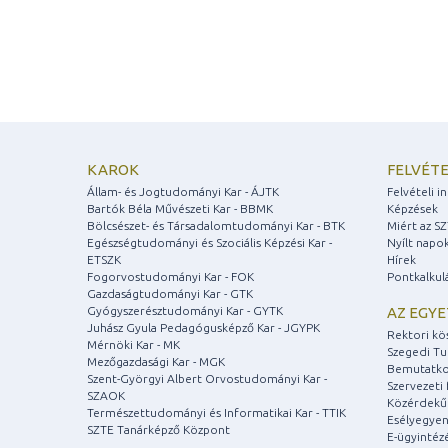
KAROK
FELVÉTE
Állam- és Jogtudományi Kar - ÁJTK
Felvételi 
Bartók Béla Művészeti Kar - BBMK
Képzések
Bölcsészet- és Társadalomtudományi Kar - BTK
Miért az S
Egészségtudományi és Szociális Képzési Kar -
Nyílt napo
ETSZK
Hírek
Fogorvostudományi Kar - FOK
Pontkalkul
Gazdaságtudományi Kar - GTK
Gyógyszerésztudományi Kar - GYTK
AZ EGY
Juhász Gyula Pedagógusképző Kar - JGYPK
Rektori kö
Mérnöki Kar - MK
Szegedi T
Mezőgazdasági Kar - MGK
Bemutatko
Szent-Györgyi Albert Orvostudományi Kar -
Szervezeti 
SZAOK
Közérdekű
Természettudományi és Informatikai Kar - TTIK
Esélyegyen
SZTE Tanárképző Központ
E-ügyintéz