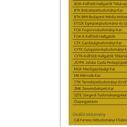
ÁOK-Külföldi Hallgatók Titkársá
BTK Bölcsészettudományi Kar
BTK-BMI Budapest Média Intéze
ETSZK Egészségtudományi és Szo
FOK Fogorvostudományi Kar
FOK-K Külföldi Hallgatók
GTK Gazdaságtudományi Kar
GYTK Gyógyszerésztudományi K
GYTK-Külföldi Hallgatók Titkárs
JGYPK Juhász Gyula Pedagógus
MGK Mezőgazdasági Kar
MK Mérnöki Kar
TTIK Természettudományi és Inf
ZMK Zeneművészeti Kar
SZTE Szegedi Tudományegyet
Összegyetemi
Önálló intézmény
Gál Ferenc Hittudományi Főisko