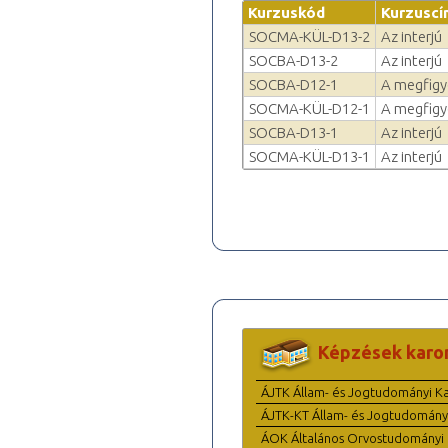
Kurzuskód
Kurzuscí
SOCMA-KÜL-D13-2
Az interjú
SOCBA-D13-2
Az interjú
SOCBA-D12-1
A megfigy
SOCMA-KÜL-D12-1
A megfigy
SOCBA-D13-1
Az interjú
SOCMA-KÜL-D13-1
Az interjú
Képzések karo
ÁJTK Állam- és Jogtudományi K
ÁJTK-KT Állam- és Jogtudomány
ÁOK Általános Orvostudományi 