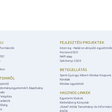
LI
FEJLESZTÉSI PROJEKTEK
információk
Interreg - Határon átnyúló együttmű
Horizon2020
ZTE?
NKFI alap
k
Széchenyi 2020
átor
BETEGELLÁTÁS
Szent-Györgyi Albert Klinikai Központ
ETEMRŐL
Klinikák
szöntő
Klinikai ügyeletek
udományegyetemért Alapítvány
zás
HASZNOS LINKEK
felépítés
Egyetemi klubok
 adatok
Klebelsberg Könyvtár
lőség
József Attila Tanulmányi és Informác
és
EHÖK