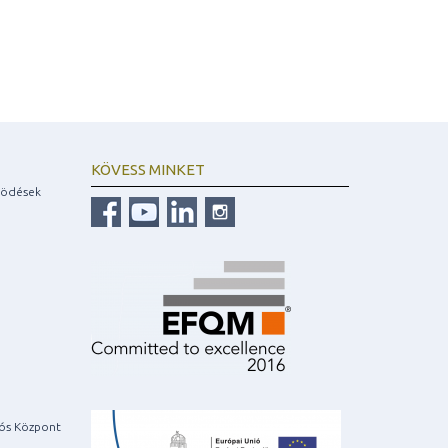
KÖVESS MINKET
ködések
iós Központ