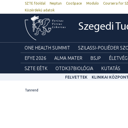
SZTE főoldal
Neptun
CooSpace
Modulo
Coursera for S
Közérdekű adatok
Szegedi T
ONE HEALTH SUMMIT
SZILASSI-POLIÉDER S
EFYE 2026
ALMA MATER
BSJP
ÉLETVÉG
SZTE EÉTK
OTDK37BIOLÓGIA
KUTATÁS
FELVETTEK
KLINIKAI KÖZPON
Tanrend