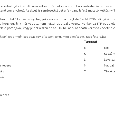
eredménylistái általában a különböző oszlopok szerint átrendezhetők: ehhez a me
kenő sorrendhez). Az aktuális rendezettséget a fel- vagy lefelé mutató kettős nyí
obbra mutató kettős >> nyílhegyek rendszerint a megfelelő adat ETR-beli nyilváno
, hogy egy link már védett, nem nyilvános oldalra vezet, ilyenkor az ETR-es beje
lelő gombjával, vagy jelentkezzen be az ETR-be, ahol az adatlekérést a védett olda
lista
” képernyőn két adat rövidítetten kerül megjelenítésre. Ezek feloldása:
Tagozat
E
Esti
K
Képzőhe
L
Levelez
n képzés
N
Nappali
zés
T
Távokta
pzés
képzés