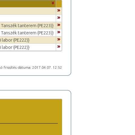
a Tanszék tanterem (PE223)}
a Tanszék tanterem (PE223)}
i labor (PE222)}
i labor (PE222)}
ó frissítés dátuma: 2017.04.07. 12:52