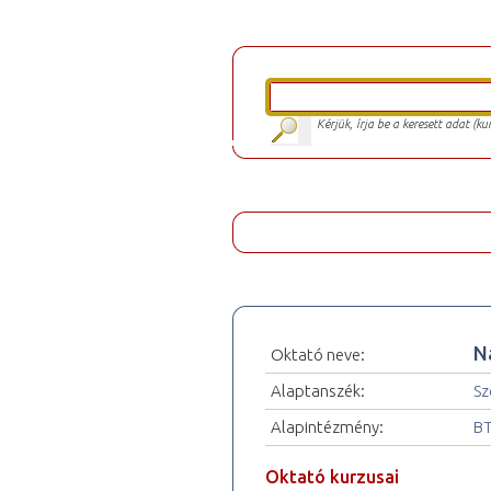
Kérjük, írja be a keresett adat (k
N
Oktató neve:
Alaptanszék:
Sz
Alapintézmény:
BT
Oktató kurzusai