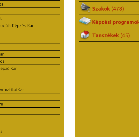
ga
Szakok
(478)
t
Képzési programo
ciális Képzési Kar
Tanszékek
(45)
ar
ága
képző Kar
ormatikai Kar
em
la