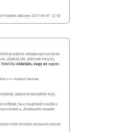
ó frissítés dátuma: 2017.04.07. 12:52
-ből az adatok időszakosan kerülnek
kok, oktatók stb. jelennek meg itt,
a
felvi.hu
oldalain, vagy az
egyes
 jobbra >>> mutató hármas
oktatók, szakok és tanszékek közt.
st indíthat, ha a megfelelő mezőkre
zempontokat a „
Kiválasztott keresési
észést több kiinduló szempont szerint