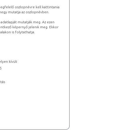
gfelelő oszlopnévre kell kattintania
lhegy mutatja az oszlopnévben.
s adatlapját mutatják meg. Az ezen
lentkező képernyő jelenik meg. Ekkor
lakon is folytathatja.
lyen kívüli
ő
tás