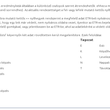
eredménylistái általában a különböző oszlopok szerint átrendezhetők: ehhez a me
kenő sorrendhez). Az aktuális rendezettséget a fel- vagy lefelé mutató kettős nyí
obbra mutató kettős >> nyílhegyek rendszerint a megfelelő adat ETR-beli nyilváno
, hogy egy link már védett, nem nyilvános oldalra vezet, ilyenkor az ETR-es beje
lelő gombjával, vagy jelentkezzen be az ETR-be, ahol az adatlekérést a védett olda
lista
” képernyőn két adat rövidítetten kerül megjelenítésre. Ezek feloldása:
Tagozat
E
Esti
K
Képzőhe
L
Levelez
n képzés
N
Nappali
zés
T
Távokta
pzés
képzés