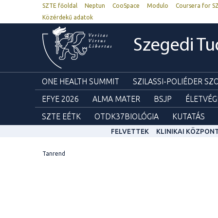
SZTE főoldal
Neptun
CooSpace
Modulo
Coursera for S
Közérdekű adatok
Szegedi T
ONE HEALTH SUMMIT
SZILASSI-POLIÉDER S
EFYE 2026
ALMA MATER
BSJP
ÉLETVÉG
SZTE EÉTK
OTDK37BIOLÓGIA
KUTATÁS
FELVETTEK
KLINIKAI KÖZPON
Tanrend