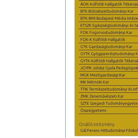
ÁOK-Külföldi Hallgatók Titkársá
BTK Bölcsészettudományi Kar
BTK-BMI Budapest Média Intéze
ETSZK Egészségtudományi és Szo
FOK Fogorvostudományi Kar
FOK-K Külföldi Hallgatók
GTK Gazdaságtudományi Kar
GYTK Gyógyszerésztudományi K
GYTK-Külföldi Hallgatók Titkárs
JGYPK Juhász Gyula Pedagógus
MGK Mezőgazdasági Kar
MK Mérnöki Kar
TTIK Természettudományi és Inf
ZMK Zeneművészeti Kar
SZTE Szegedi Tudományegyet
Összegyetemi
Önálló intézmény
Gál Ferenc Hittudományi Főisko