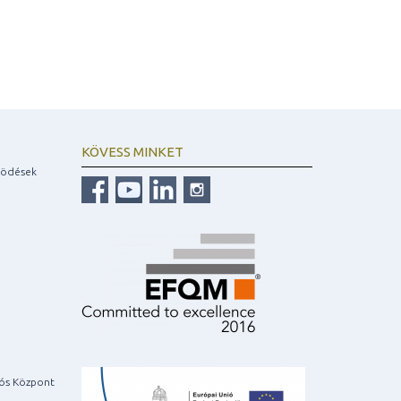
KÖVESS MINKET
ködések
iós Központ