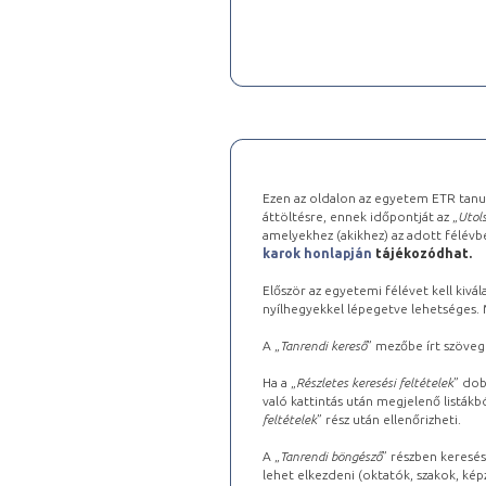
Ezen az oldalon az egyetem ETR tanu
áttöltésre, ennek időpontját az „
Utols
amelyekhez (akikhez) az adott félév
karok honlapján
tájékozódhat.
Először az egyetemi félévet kell kivála
nyílhegyekkel lépegetve lehetséges. Ma
A „
Tanrendi kereső
” mezőbe írt szöveg
Ha a „
Részletes keresési feltételek
” dob
való kattintás után megjelenő listákbó
feltételek
” rész után ellenőrizheti.
A „
Tanrendi böngésző
” részben keresés
lehet elkezdeni (oktatók, szakok, képz