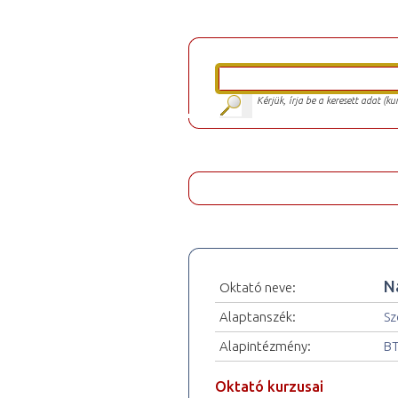
Kérjük, írja be a keresett adat (k
N
Oktató neve:
Alaptanszék:
Sz
Alapintézmény:
BT
Oktató kurzusai