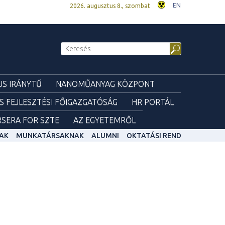
EN
2026. augusztus 8., szombat
S IRÁNYTŰ
NANOMŰANYAG KÖZPONT
ÉS FEJLESZTÉSI FŐIGAZGATÓSÁG
HR PORTÁL
SERA FOR SZTE
AZ EGYETEMRŐL
AK
MUNKATÁRSAKNAK
ALUMNI
OKTATÁSI REND