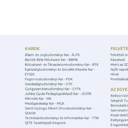
KAROK
FELVÉTE
Állam- és Jogtudományi Kar - ÁJTK
Felvételi 
Bartók Béla Művészeti Kar - BBMK
Képzések
Bölcsészet- és Társadalomtudományi Kar - BTK
Miért az S
Egészségtudományi és Szociális Képzési Kar -
Nyílt napo
ETSZK
Hírek
Fogorvostudományi Kar - FOK
Pontkalkul
Gazdaságtudományi Kar - GTK
Gyógyszerésztudományi Kar - GYTK
AZ EGY
Juhász Gyula Pedagógusképző Kar - JGYPK
Rektori kö
Mérnöki Kar - MK
Szegedi T
Mezőgazdasági Kar - MGK
Bemutatko
Szent-Györgyi Albert Orvostudományi Kar -
Szervezeti 
SZAOK
Közérdekű
Természettudományi és Informatikai Kar - TTIK
Esélyegyen
SZTE Tanárképző Központ
E-ügyintéz