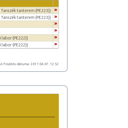
a Tanszék tanterem (PE223)}
a Tanszék tanterem (PE223)}
i labor (PE222)}
i labor (PE222)}
ó frissítés dátuma: 2017.04.07. 12:52