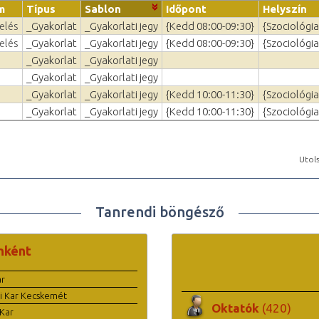
m
Típus
Sablon
Időpont
Helyszín
elés
_Gyakorlat
_Gyakorlati jegy
{Kedd 08:00-09:30}
{Szociológi
elés
_Gyakorlat
_Gyakorlati jegy
{Kedd 08:00-09:30}
{Szociológi
_Gyakorlat
_Gyakorlati jegy
_Gyakorlat
_Gyakorlati jegy
_Gyakorlat
_Gyakorlati jegy
{Kedd 10:00-11:30}
{Szociológia
_Gyakorlat
_Gyakorlati jegy
{Kedd 10:00-11:30}
{Szociológia
Utols
Tanrendi böngésző
nként
ar
i Kar Kecskemét
Oktatók
(420)
Kar