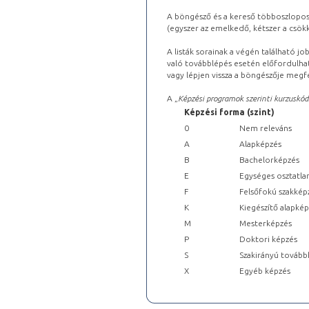
A böngésző és a kereső többoszlopos 
(egyszer az emelkedő, kétszer a csök
A listák sorainak a végén található j
való továbblépés esetén előfordulhat
vagy lépjen vissza a böngészője megfe
A „
Képzési programok szerinti kurzuskód
Képzési forma (szint)
0
Nem releváns
A
Alapképzés
B
Bachelorképzés
E
Egységes osztatla
F
Felsőfokú szakkép
K
Kiegészítő alapké
M
Mesterképzés
P
Doktori képzés
S
Szakirányú tovább
X
Egyéb képzés