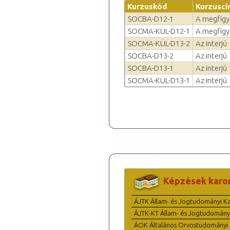
Kurzuskód
Kurzuscí
SOCBA-D12-1
A megfigy
SOCMA-KÜL-D12-1
A megfigy
SOCMA-KÜL-D13-2
Az interjú
SOCBA-D13-2
Az interjú
SOCBA-D13-1
Az interjú
SOCMA-KÜL-D13-1
Az interjú
Képzések karo
ÁJTK Állam- és Jogtudományi K
ÁJTK-KT Állam- és Jogtudomány
ÁOK Általános Orvostudományi 