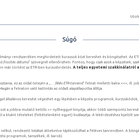
Utols
Súgó
lmányi rendszerében meghirdetett kurzusok közt kereshet és böngészhet. Az ETR
ó frissítés dátuma
” szövegnél ellenőrizheti. Fontos, hogy csak azok a képzések, sza
ben már történt az ETR-ben kurzushirdetés.
A teljes egyetemi szakkínálatról 
sztania, ez az oldal tetején a „
… félév ETR-tanrend
” felirat melletti balra <<<, ill.
gán a feliraton való kattintás az oldalt alapállapotba állítja.
gel általános keresést végezhet egy lépésben a képzési programok, kurzuskódok, 
ozt a jobbra mutató kettős >> nyílheggyel kinyitja, akkor több szempontú keresé
l a kívánt tételeket (feltételenként egyet) kiválasztja. A lekérdezéshez kijelölt s
 nélkül, rendezett listákat áttekintve tájékozódhat a féléves tanrendben. A böng
ési programok, tanszékek, ill. karok).