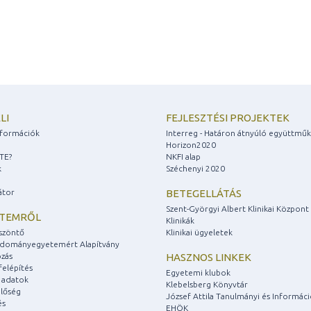
LI
FEJLESZTÉSI PROJEKTEK
információk
Interreg - Határon átnyúló együttmű
Horizon2020
ZTE?
NKFI alap
k
Széchenyi 2020
átor
BETEGELLÁTÁS
Szent-Györgyi Albert Klinikai Központ
ETEMRŐL
Klinikák
szöntő
Klinikai ügyeletek
udományegyetemért Alapítvány
zás
HASZNOS LINKEK
felépítés
Egyetemi klubok
 adatok
Klebelsberg Könyvtár
lőség
József Attila Tanulmányi és Informác
és
EHÖK