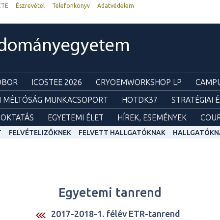
ZTE
Észrevétel
Telefonkönyv
Adatvédelem
udományegyetem
ZOBOR
ICOSTEE 2026
CRYOEMWORKSHOP LP
CAMPU
I MÉLTÓSÁG MUNKACSOPORT
HOTDK37
STRATÉGIAI 
OKTATÁS
EGYETEMI ÉLET
HÍREK, ESEMÉNYEK
COUR
T
FELVÉTELIZŐKNEK
FELVETT HALLGATÓKNAK
HALLGATÓKN
Egyetemi tanrend
2017-2018-1. félév ETR-tanrend