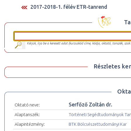
2017-2018-1. félév ETR-tanrend
Ta
Kérjük, írja be a keresett adat (kurzuskód címe, kódja, oktató, tanszék, szak
Részletes ker
Okta
Serfőző Zoltán dr.
Oktató neve:
Alaptanszék:
Történeti Segédtudományok Ta
Alapintézmény:
BTK Bölcsészettudományi Kar