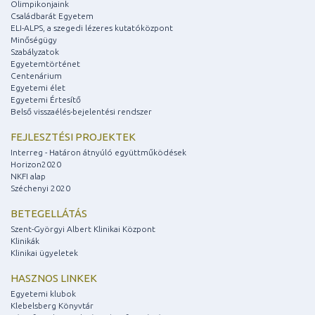
Olimpikonjaink
Családbarát Egyetem
ELI-ALPS, a szegedi lézeres kutatóközpont
Minőségügy
Szabályzatok
Egyetemtörténet
Centenárium
Egyetemi élet
Egyetemi Értesítő
Belső visszaélés-bejelentési rendszer
FEJLESZTÉSI PROJEKTEK
Interreg - Határon átnyúló együttműködések
Horizon2020
NKFI alap
Széchenyi 2020
BETEGELLÁTÁS
Szent-Györgyi Albert Klinikai Központ
Klinikák
Klinikai ügyeletek
HASZNOS LINKEK
Egyetemi klubok
Klebelsberg Könyvtár