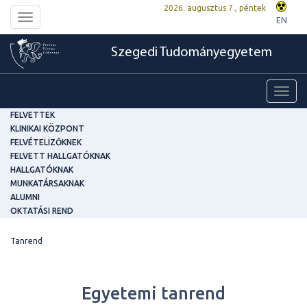
2026. augusztus 7., péntek
Toggle
EN
navigation
Szegedi Tudományegyetem
Toggl
navig
FELVETTEK
KLINIKAI KÖZPONT
FELVÉTELIZŐKNEK
FELVETT HALLGATÓKNAK
HALLGATÓKNAK
MUNKATÁRSAKNAK
ALUMNI
OKTATÁSI REND
Tanrend
Egyetemi tanrend