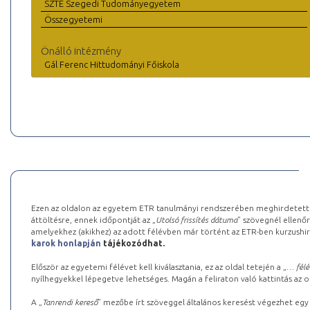
SZTE Szegedi Tudományegyetem
Összegyetemi
Önálló intézmény
Gál Ferenc Hittudományi Főiskola
Ezen az oldalon az egyetem ETR tanulmányi rendszerében meghirdetett k
áttöltésre, ennek időpontját az „
Utolsó frissítés dátuma
” szövegnél ellenőr
amelyekhez (akikhez) az adott félévben már történt az ETR-ben kurzushi
karok honlapján
tájékozódhat.
Először az egyetemi félévet kell kiválasztania, ez az oldal tetején a „
… félé
nyílhegyekkel lépegetve lehetséges. Magán a feliraton való kattintás az old
A „
Tanrendi kereső
” mezőbe írt szöveggel általános keresést végezhet egy