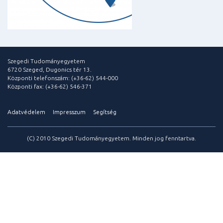
Szegedi Tudományegyetem
6720 Szeged, Dugonics tér 13.
Központi telefonszám: (+36-62) 544-000
Központi fax: (+36-62) 546-371
Adatvédelem
Impresszum
Segítség
(C) 2010 Szegedi Tudományegyetem. Minden jog fenntartva.