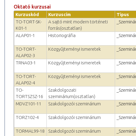
Oktató kurzusai
Kurzuskód
Kurzuscím
Típus
TO-TORT-SK-
A sajtó mint modern történeti
_Szeminá
K01-1
forrás(osztatlan)
ALAP01-1
Historiográfia
_Szeminá
TO-TORT-
Közgyűjteményi ismeretek
_Szeminá
ALAP02-3
TRNA03-1
Közgyűjteményi ismeretek
_Szeminá
TO-TORT-
Közgyűjteményi ismeretek
_Szeminá
ALAP02-4
TO-
Szakdolgozati
_Szeminá
TORTSZSZ-16
szeminárium(osztatlan)
MDVZ101-11
Szakdolgozói szeminárium
_Szeminá
TORZ102-4
Szakdolgozói szeminárium
_Szeminá
TORMAL99-18
Szakdolgozói szeminárium
_Szeminá