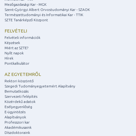
Mezőgazdasági Kar - MGK
Szent-Györgyi Albert Orvostudományi Kar - SZAOK
Természettudományi és Informatikai Kar - TTIK
SZTE Tanárképző Központ
FELVÉTELI
Felvételi információk
Képzések
Miért az SZTE?
Nyílt napok
Hírek
Pontkalkulátor
AZ EGYETEMRŐL
Rektori köszöntő
Szegedi Tudományegyetemért Alapítvány
Bemutatkozás
Szervezeti felépítés
Közérdekű adatok
Esélyegyenlőség
E-ügyintézés
Alapítványok
Professzori kar
Akadémikusaink
Díszdoktoraink