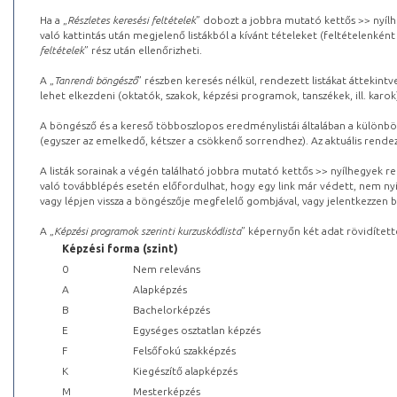
Ha a „
Részletes keresési feltételek
” dobozt a jobbra mutató kettős >> nyílh
való kattintás után megjelenő listákból a kívánt tételeket (feltételenként
feltételek
” rész után ellenőrizheti.
A „
Tanrendi böngésző
” részben keresés nélkül, rendezett listákat áttekin
lehet elkezdeni (oktatók, szakok, képzési programok, tanszékek, ill. karok
A böngésző és a kereső többoszlopos eredménylistái általában a különböz
(egyszer az emelkedő, kétszer a csökkenő sorrendhez). Az aktuális rendez
A listák sorainak a végén található jobbra mutató kettős >> nyílhegyek r
való továbblépés esetén előfordulhat, hogy egy link már védett, nem nyi
vagy lépjen vissza a böngészője megfelelő gombjával, vagy jelentkezzen be
A „
Képzési programok szerinti kurzuskódlista
” képernyőn két adat rövidített
Képzési forma (szint)
0
Nem releváns
A
Alapképzés
B
Bachelorképzés
E
Egységes osztatlan képzés
F
Felsőfokú szakképzés
K
Kiegészítő alapképzés
M
Mesterképzés