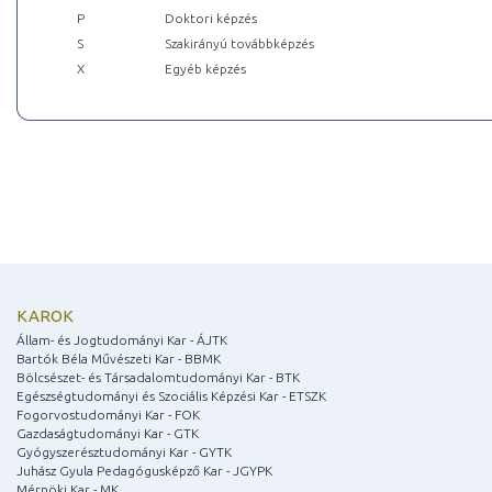
P
Doktori képzés
S
Szakirányú továbbképzés
X
Egyéb képzés
KAROK
Állam- és Jogtudományi Kar - ÁJTK
Bartók Béla Művészeti Kar - BBMK
Bölcsészet- és Társadalomtudományi Kar - BTK
Egészségtudományi és Szociális Képzési Kar - ETSZK
Fogorvostudományi Kar - FOK
Gazdaságtudományi Kar - GTK
Gyógyszerésztudományi Kar - GYTK
Juhász Gyula Pedagógusképző Kar - JGYPK
Mérnöki Kar - MK