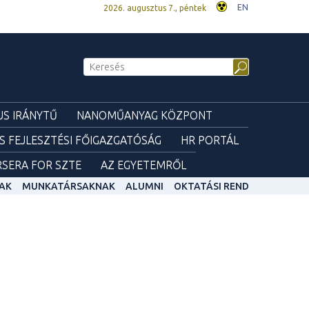
EN
2026. augusztus 7., péntek
S IRÁNYTŰ
NANOMŰANYAG KÖZPONT
ÉS FEJLESZTÉSI FŐIGAZGATÓSÁG
HR PORTÁL
SERA FOR SZTE
AZ EGYETEMRŐL
AK
MUNKATÁRSAKNAK
ALUMNI
OKTATÁSI REND