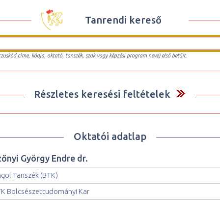
Tanrendi kereső
urzuskód címe, kódja, oktató, tanszék, szak vagy képzési program neve) első betűit.
Részletes keresési feltételek
Oktatói adatlap
zőnyi György Endre dr.
gol Tanszék (BTK)
K Bölcsészettudományi Kar