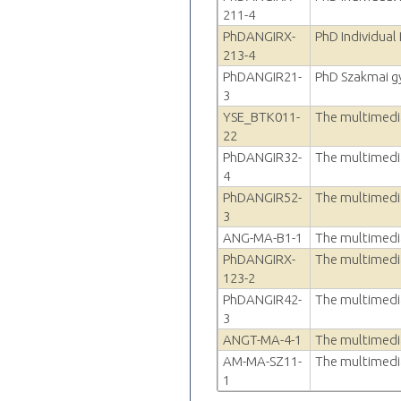
211-4
PhDANGIRX-
PhD Individual
213-4
PhDANGIR21-
PhD Szakmai g
3
YSE_BTK011-
The multimedia
22
PhDANGIR32-
The multimedia
4
PhDANGIR52-
The multimedia
3
ANG-MA-B1-1
The multimedia
PhDANGIRX-
The multimedia
123-2
PhDANGIR42-
The multimedia
3
ANGT-MA-4-1
The multimedia
AM-MA-SZ11-
The multimedia
1