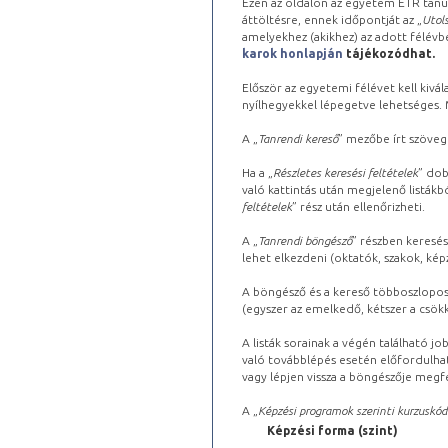
Ezen az oldalon az egyetem ETR tanu
áttöltésre, ennek időpontját az „
Utols
amelyekhez (akikhez) az adott félév
karok honlapján
tájékozódhat.
Először az egyetemi félévet kell kivála
nyílhegyekkel lépegetve lehetséges. Ma
A „
Tanrendi kereső
” mezőbe írt szöveg
Ha a „
Részletes keresési feltételek
” dob
való kattintás után megjelenő listákbó
feltételek
” rész után ellenőrizheti.
A „
Tanrendi böngésző
” részben keresés
lehet elkezdeni (oktatók, szakok, képz
A böngésző és a kereső többoszlopos 
(egyszer az emelkedő, kétszer a csök
A listák sorainak a végén található j
való továbblépés esetén előfordulhat
vagy lépjen vissza a böngészője megfe
A „
Képzési programok szerinti kurzuskód
Képzési forma (szint)