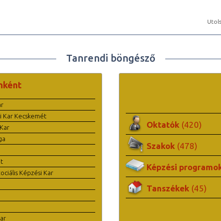
Utols
Tanrendi böngésző
nként
ar
i Kar Kecskemét
Oktatók
(420)
Kar
ga
Szakok
(478)
t
Képzési programo
ciális Képzési Kar
Tanszékek
(45)
ar