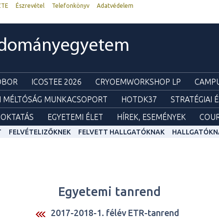
ZTE
Észrevétel
Telefonkönyv
Adatvédelem
udományegyetem
ZOBOR
ICOSTEE 2026
CRYOEMWORKSHOP LP
CAMPU
I MÉLTÓSÁG MUNKACSOPORT
HOTDK37
STRATÉGIAI 
OKTATÁS
EGYETEMI ÉLET
HÍREK, ESEMÉNYEK
COUR
T
FELVÉTELIZŐKNEK
FELVETT HALLGATÓKNAK
HALLGATÓKN
Egyetemi tanrend
2017-2018-1. félév ETR-tanrend