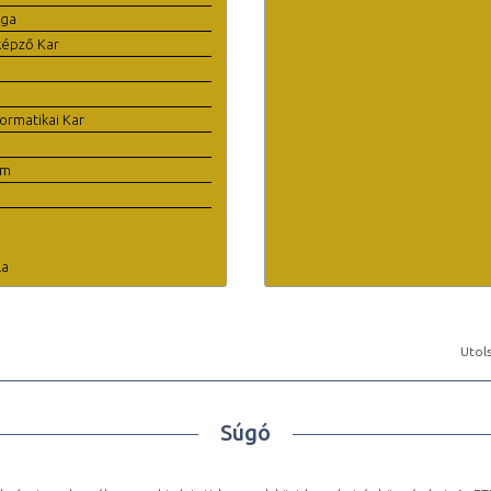
ága
képző Kar
ormatikai Kar
em
la
Utols
Súgó