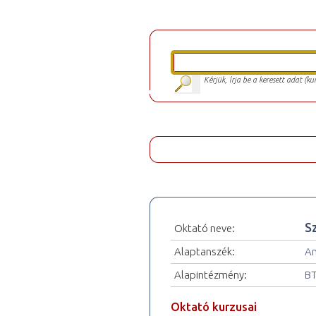
Kérjük, írja be a keresett adat (k
S
Oktató neve:
Alaptanszék:
An
Alapintézmény:
BT
Oktató kurzusai