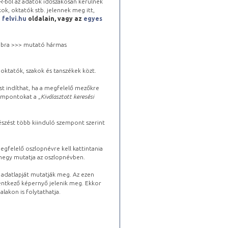
-ből az adatok időszakosan kerülnek
kok, oktatók stb. jelennek meg itt,
a
felvi.hu
oldalain, vagy az
egyes
 jobbra >>> mutató hármas
oktatók, szakok és tanszékek közt.
st indíthat, ha a megfelelő mezőkre
zempontokat a „
Kiválasztott keresési
észést több kiinduló szempont szerint
gfelelő oszlopnévre kell kattintania
lhegy mutatja az oszlopnévben.
s adatlapját mutatják meg. Az ezen
lentkező képernyő jelenik meg. Ekkor
lakon is folytathatja.