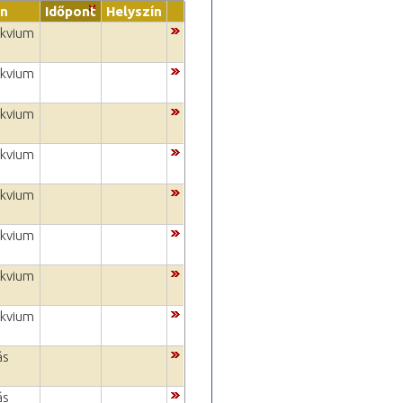
on
Időpont
Helyszín
okvium
okvium
okvium
okvium
okvium
okvium
okvium
okvium
ás
ás