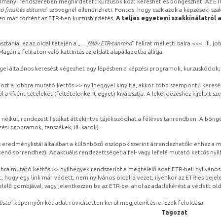
lmányi rendszerében meghirdetett kurzusok közt kereshet és böngészhet. Az ETR
ó frissítés dátuma
” szövegnél ellenőrizheti. Fontos, hogy csak azok a képzések, sza
ben már történt az ETR-ben kurzushirdetés.
A teljes egyetemi szakkínálatról 
sztania, ez az oldal tetején a „
… félév ETR-tanrend
” felirat melletti balra <<<, ill.
gán a feliraton való kattintás az oldalt alapállapotba állítja.
gel általános keresést végezhet egy lépésben a képzési programok, kurzuskódok, 
ozt a jobbra mutató kettős >> nyílheggyel kinyitja, akkor több szempontú keresé
l a kívánt tételeket (feltételenként egyet) kiválasztja. A lekérdezéshez kijelölt s
 nélkül, rendezett listákat áttekintve tájékozódhat a féléves tanrendben. A böng
ési programok, tanszékek, ill. karok).
eredménylistái általában a különböző oszlopok szerint átrendezhetők: ehhez a me
kenő sorrendhez). Az aktuális rendezettséget a fel- vagy lefelé mutató kettős nyí
obbra mutató kettős >> nyílhegyek rendszerint a megfelelő adat ETR-beli nyilváno
, hogy egy link már védett, nem nyilvános oldalra vezet, ilyenkor az ETR-es beje
lelő gombjával, vagy jelentkezzen be az ETR-be, ahol az adatlekérést a védett olda
lista
” képernyőn két adat rövidítetten kerül megjelenítésre. Ezek feloldása:
Tagozat