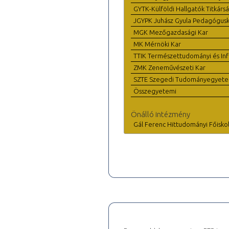
GYTK-Külföldi Hallgatók Titkárs
JGYPK Juhász Gyula Pedagógus
MGK Mezőgazdasági Kar
MK Mérnöki Kar
TTIK Természettudományi és Inf
ZMK Zeneművészeti Kar
SZTE Szegedi Tudományegyet
Összegyetemi
Önálló intézmény
Gál Ferenc Hittudományi Főisko