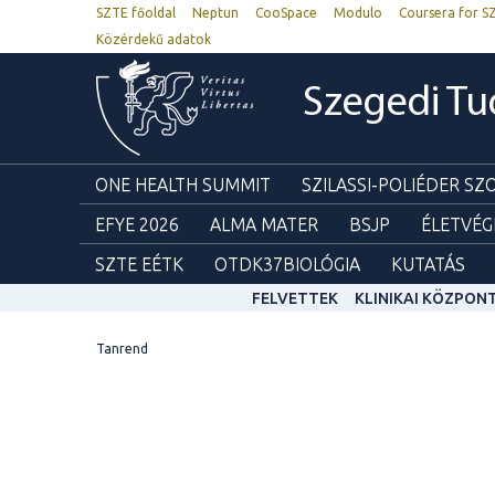
SZTE főoldal
Neptun
CooSpace
Modulo
Coursera for S
Közérdekű adatok
Szegedi T
ONE HEALTH SUMMIT
SZILASSI-POLIÉDER S
EFYE 2026
ALMA MATER
BSJP
ÉLETVÉG
SZTE EÉTK
OTDK37BIOLÓGIA
KUTATÁS
FELVETTEK
KLINIKAI KÖZPON
Tanrend