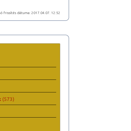
ó frissítés dátuma: 2017.04.07. 12:52
k
(573)