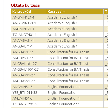
Oktató kurzusai
Kurzuskód
Kurzuscím
T
ANGMIN121-1
Academic English 1
_
ANGLMIN121-1
Academic English 1
_
AMEMIN121-1
Academic English 1
_
TO-ANGT401-1
Academic English 1
_
ANAMBA51-1
Academic English 1
_
ANGBAL71-1
Academic English 1
_
ANGBA91-27
Consultation for BA Thesis
_
AMEBA91-27
Consultation for BA Thesis
_
ANGBAL161-27
Consultation for BA Thesis
_
ANGBAL1661-27
Consultation for BA Thesis
_
ANGBA991-27
Consultation for BA Thesis
_
AMEBA991-27
Consultation for BA Thesis
_
ANGMIN51-5
English Foundation 1
_
YSE_BTK011-32
English Foundation 1
_
AMEMIN51-5
English Foundation 1
_
TO-ANGT201-5
English Foundation 1
_