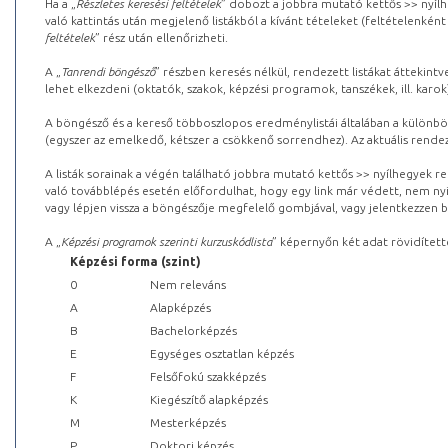
Ha a „
Részletes keresési feltételek
” dobozt a jobbra mutató kettős >> nyílh
való kattintás után megjelenő listákból a kívánt tételeket (feltételenként
feltételek
” rész után ellenőrizheti.
A „
Tanrendi böngésző
” részben keresés nélkül, rendezett listákat áttekin
lehet elkezdeni (oktatók, szakok, képzési programok, tanszékek, ill. karok
A böngésző és a kereső többoszlopos eredménylistái általában a különböz
(egyszer az emelkedő, kétszer a csökkenő sorrendhez). Az aktuális rendez
A listák sorainak a végén található jobbra mutató kettős >> nyílhegyek r
való továbblépés esetén előfordulhat, hogy egy link már védett, nem nyi
vagy lépjen vissza a böngészője megfelelő gombjával, vagy jelentkezzen be
A „
Képzési programok szerinti kurzuskódlista
” képernyőn két adat rövidített
Képzési forma (szint)
0
Nem releváns
A
Alapképzés
B
Bachelorképzés
E
Egységes osztatlan képzés
F
Felsőfokú szakképzés
K
Kiegészítő alapképzés
M
Mesterképzés
P
Doktori képzés