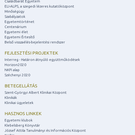
Családbarát Egyetem
ELI-ALPS, a szegedi lézeres kutatóközpont
Minőségügy
Szabályzatok
Egyetemtörténet
Centenárium
Egyetemi élet
Egyetemi Értesítő
Belső visszaélés-bejelentési rendszer
FEJLESZTÉSI PROJEKTEK
Interreg - Határon átnyúló együttműködések
Horizon2020
NKFI alap
Széchenyi 2020
BETEGELLÁTÁS
Szent-Györgyi Albert Klinikai Központ
Klinikák
Klinikai ügyeletek
HASZNOS LINKEK
Egyetemi klubok
Klebelsberg Könyvtár
József Attila Tanulmányi és Információs Központ