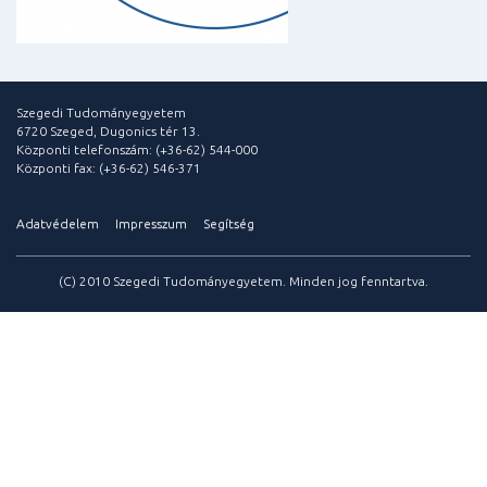
Szegedi Tudományegyetem
6720 Szeged, Dugonics tér 13.
Központi telefonszám: (+36-62) 544-000
Központi fax: (+36-62) 546-371
Adatvédelem
Impresszum
Segítség
(C) 2010 Szegedi Tudományegyetem. Minden jog fenntartva.