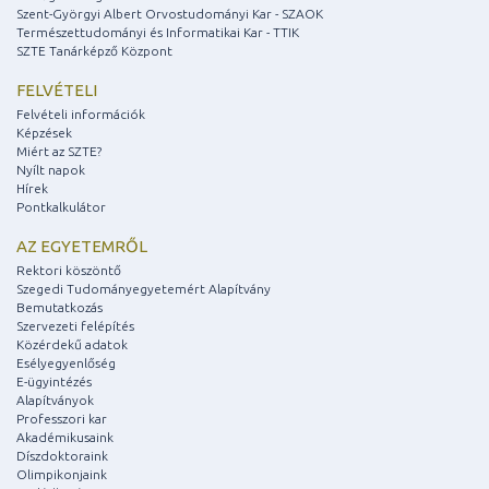
Szent-Györgyi Albert Orvostudományi Kar - SZAOK
Természettudományi és Informatikai Kar - TTIK
SZTE Tanárképző Központ
FELVÉTELI
Felvételi információk
Képzések
Miért az SZTE?
Nyílt napok
Hírek
Pontkalkulátor
AZ EGYETEMRŐL
Rektori köszöntő
Szegedi Tudományegyetemért Alapítvány
Bemutatkozás
Szervezeti felépítés
Közérdekű adatok
Esélyegyenlőség
E-ügyintézés
Alapítványok
Professzori kar
Akadémikusaink
Díszdoktoraink
Olimpikonjaink