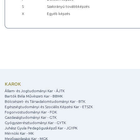
S
Szakirányú továbbképzés
X
Egyéb képzés
KAROK
Állam- és Jogtudományi Kar - ÁJTK
Bartók Béla Művészeti Kar - BBMK
Bölcsészet- és Társadalomtudományi Kar - BTK
Egészségtudományi és Szociális Képzési Kar - ETSZK
Fogorvostudományi Kar - FOK
Gazdaságtudományi Kar - GTK
Gyógyszerésztudományi Kar - GYTK
Juhász Gyula Pedagógusképző Kar - JGYPK
Mérnöki Kar - MK
Mezőgazdasági Kar - MGK