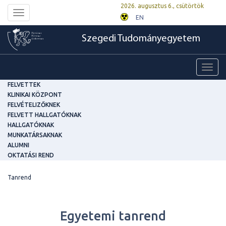
2026. augusztus 6., csütörtök
Toggle
EN
navigation
Szegedi Tudományegyetem
Toggl
navig
FELVETTEK
KLINIKAI KÖZPONT
FELVÉTELIZŐKNEK
FELVETT HALLGATÓKNAK
HALLGATÓKNAK
MUNKATÁRSAKNAK
ALUMNI
OKTATÁSI REND
Tanrend
Egyetemi tanrend