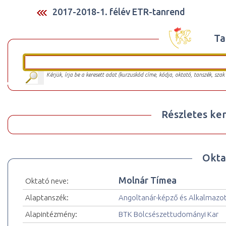
2017-2018-1. félév ETR-tanrend
Ta
Kérjük, írja be a keresett adat (kurzuskód címe, kódja, oktató, tanszék, szak
Részletes ker
Okta
Molnár Tímea
Oktató neve:
Alaptanszék:
Angoltanár-képző és Alkalmazot
Alapintézmény:
BTK Bölcsészettudományi Kar