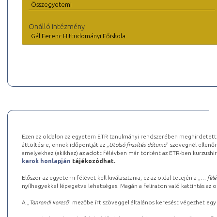
Összegyetemi
Önálló intézmény
Gál Ferenc Hittudományi Főiskola
Ezen az oldalon az egyetem ETR tanulmányi rendszerében meghirdetett k
áttöltésre, ennek időpontját az „
Utolsó frissítés dátuma
” szövegnél ellenőr
amelyekhez (akikhez) az adott félévben már történt az ETR-ben kurzushi
karok honlapján
tájékozódhat.
Először az egyetemi félévet kell kiválasztania, ez az oldal tetején a „
… félé
nyílhegyekkel lépegetve lehetséges. Magán a feliraton való kattintás az old
A „
Tanrendi kereső
” mezőbe írt szöveggel általános keresést végezhet egy