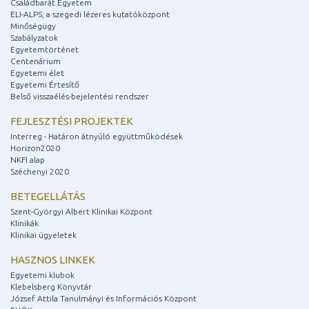
Családbarát Egyetem
ELI-ALPS, a szegedi lézeres kutatóközpont
Minőségügy
Szabályzatok
Egyetemtörténet
Centenárium
Egyetemi élet
Egyetemi Értesítő
Belső visszaélés-bejelentési rendszer
FEJLESZTÉSI PROJEKTEK
Interreg - Határon átnyúló együttműködések
Horizon2020
NKFI alap
Széchenyi 2020
BETEGELLÁTÁS
Szent-Györgyi Albert Klinikai Központ
Klinikák
Klinikai ügyeletek
HASZNOS LINKEK
Egyetemi klubok
Klebelsberg Könyvtár
József Attila Tanulmányi és Információs Központ