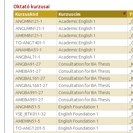
Oktató kurzusai
Kurzuskód
Kurzuscím
T
ANGMIN121-1
Academic English 1
_
ANGLMIN121-1
Academic English 1
_
AMEMIN121-1
Academic English 1
_
TO-ANGT401-1
Academic English 1
_
ANAMBA51-1
Academic English 1
_
ANGBAL71-1
Academic English 1
_
ANGBA91-27
Consultation for BA Thesis
_
AMEBA91-27
Consultation for BA Thesis
_
ANGBAL161-27
Consultation for BA Thesis
_
ANGBAL1661-27
Consultation for BA Thesis
_
ANGBA991-27
Consultation for BA Thesis
_
AMEBA991-27
Consultation for BA Thesis
_
ANGMIN51-5
English Foundation 1
_
YSE_BTK011-32
English Foundation 1
_
AMEMIN51-5
English Foundation 1
_
TO-ANGT201-5
English Foundation 1
_