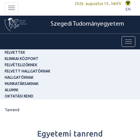
2026. augusztus 10., hétfő
Toggle
EN
navigation
Szegedi Tudományegyetem
Toggl
navig
FELVETTEK
KLINIKAI KÖZPONT
FELVÉTELIZŐKNEK
FELVETT HALLGATÓKNAK
HALLGATÓKNAK
MUNKATÁRSAKNAK
ALUMNI
OKTATÁSI REND
Tanrend
Egyetemi tanrend