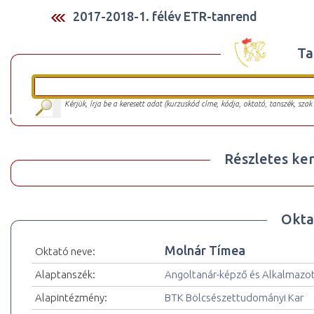
2017-2018-1. félév ETR-tanrend
Ta
Kérjük, írja be a keresett adat (kurzuskód címe, kódja, oktató, tanszék, szak
Részletes ker
Okta
Molnár Tímea
Oktató neve:
Alaptanszék:
Angoltanár-képző és Alkalmazot
Alapintézmény:
BTK Bölcsészettudományi Kar