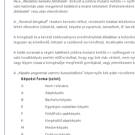
Ha a „
Részletes keresési feltételek
” dobozt a jobbra mutató kettős >> nyílh
való kattintás után megjelenő listákból a kívánt tételeket (feltételenként
feltételek
” rész után ellenőrizheti.
A „
Tanrendi böngésző
” részben keresés nélkül, rendezett listákat áttekin
lehet elkezdeni (oktatók, szakok, képzési programok, tanszékek, ill. karok
A böngésző és a kereső többoszlopos eredménylistái általában a különböz
(egyszer az emelkedő, kétszer a csökkenő sorrendhez). Az aktuális rendez
A listák sorainak a végén található jobbra mutató kettős >> nyílhegyek r
való továbblépés esetén előfordulhat, hogy egy link már védett, nem nyi
vagy lépjen vissza a böngészője megfelelő gombjával, vagy jelentkezzen be
A „
Képzési programok szerinti kurzuskódlista
” képernyőn két adat rövidített
Képzési forma (szint)
0
Nem releváns
A
Alapképzés
B
Bachelorképzés
E
Egységes osztatlan képzés
F
Felsőfokú szakképzés
K
Kiegészítő alapképzés
M
Mesterképzés
P
Doktori képzés