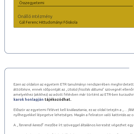
Összegyetemi
Önálló intézmény
Gál Ferenc Hittudományi Főiskola
Ezen az oldalon az egyetem ETR tanulmányi rendszerében meghirdetett k
áttöltésre, ennek időpontját az „
Utolsó frissítés dátuma
” szövegnél ellenőr
amelyekhez (akikhez) az adott félévben már történt az ETR-ben kurzushi
karok honlapján
tájékozódhat.
Először az egyetemi félévet kell kiválasztania, ez az oldal tetején a „
… félé
nyílhegyekkel lépegetve lehetséges. Magán a feliraton való kattintás az old
A „
Tanrendi kereső
” mezőbe írt szöveggel általános keresést végezhet egy