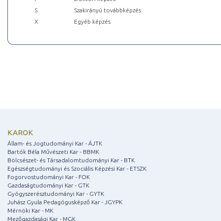
S
Szakirányú továbbképzés
X
Egyéb képzés
KAROK
Állam- és Jogtudományi Kar - ÁJTK
Bartók Béla Művészeti Kar - BBMK
Bölcsészet- és Társadalomtudományi Kar - BTK
Egészségtudományi és Szociális Képzési Kar - ETSZK
Fogorvostudományi Kar - FOK
Gazdaságtudományi Kar - GTK
Gyógyszerésztudományi Kar - GYTK
Juhász Gyula Pedagógusképző Kar - JGYPK
Mérnöki Kar - MK
Mezőgazdasági Kar - MGK