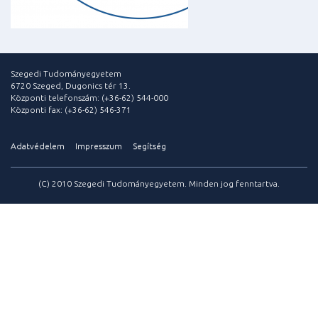
Szegedi Tudományegyetem
6720 Szeged, Dugonics tér 13.
Központi telefonszám: (+36-62) 544-000
Központi fax: (+36-62) 546-371
Adatvédelem
Impresszum
Segítség
(C) 2010 Szegedi Tudományegyetem. Minden jog fenntartva.