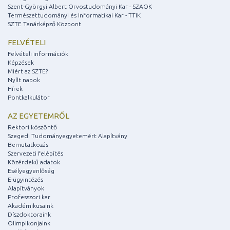
Szent-Györgyi Albert Orvostudományi Kar - SZAOK
Természettudományi és Informatikai Kar - TTIK
SZTE Tanárképző Központ
FELVÉTELI
Felvételi információk
Képzések
Miért az SZTE?
Nyílt napok
Hírek
Pontkalkulátor
AZ EGYETEMRŐL
Rektori köszöntő
Szegedi Tudományegyetemért Alapítvány
Bemutatkozás
Szervezeti felépítés
Közérdekű adatok
Esélyegyenlőség
E-ügyintézés
Alapítványok
Professzori kar
Akadémikusaink
Díszdoktoraink
Olimpikonjaink