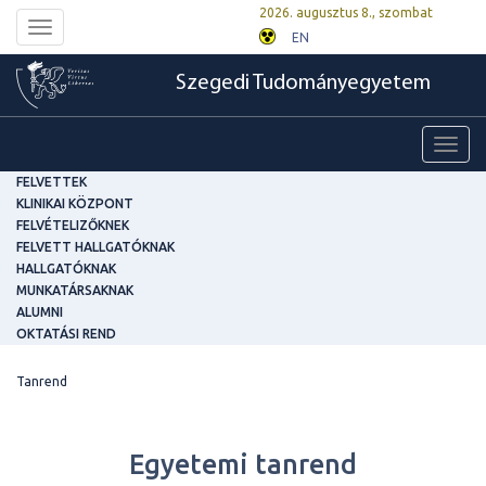
2026. augusztus 8., szombat
Toggle
EN
navigation
Szegedi Tudományegyetem
Toggl
navig
FELVETTEK
KLINIKAI KÖZPONT
FELVÉTELIZŐKNEK
FELVETT HALLGATÓKNAK
HALLGATÓKNAK
MUNKATÁRSAKNAK
ALUMNI
OKTATÁSI REND
Tanrend
Egyetemi tanrend