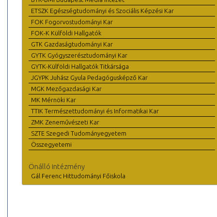
ETSZK Egészségtudományi és Szociális Képzési Kar
FOK Fogorvostudományi Kar
FOK-K Külföldi Hallgatók
GTK Gazdaságtudományi Kar
GYTK Gyógyszerésztudományi Kar
GYTK-Külföldi Hallgatók Titkársága
JGYPK Juhász Gyula Pedagógusképző Kar
MGK Mezőgazdasági Kar
MK Mérnöki Kar
TTIK Természettudományi és Informatikai Kar
ZMK Zeneművészeti Kar
SZTE Szegedi Tudományegyetem
Összegyetemi
Önálló intézmény
Gál Ferenc Hittudományi Főiskola