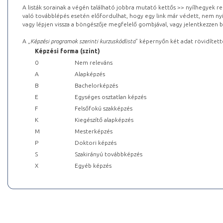
A listák sorainak a végén található jobbra mutató kettős >> nyílhegyek r
való továbblépés esetén előfordulhat, hogy egy link már védett, nem nyi
vagy lépjen vissza a böngészője megfelelő gombjával, vagy jelentkezzen be
A „
Képzési programok szerinti kurzuskódlista
” képernyőn két adat rövidített
Képzési forma (szint)
0
Nem releváns
A
Alapképzés
B
Bachelorképzés
E
Egységes osztatlan képzés
F
Felsőfokú szakképzés
K
Kiegészítő alapképzés
M
Mesterképzés
P
Doktori képzés
S
Szakirányú továbbképzés
X
Egyéb képzés