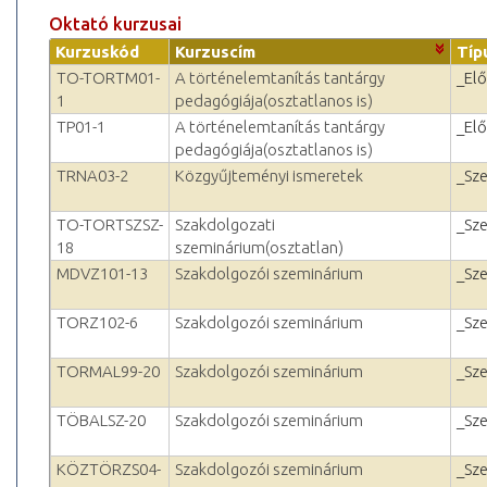
Oktató kurzusai
Kurzuskód
Kurzuscím
Típ
TO-TORTM01-
A történelemtanítás tantárgy
_El
1
pedagógiája(osztatlanos is)
TP01-1
A történelemtanítás tantárgy
_El
pedagógiája(osztatlanos is)
TRNA03-2
Közgyűjteményi ismeretek
_Sz
TO-TORTSZSZ-
Szakdolgozati
_Sz
18
szeminárium(osztatlan)
MDVZ101-13
Szakdolgozói szeminárium
_Sz
TORZ102-6
Szakdolgozói szeminárium
_Sz
TORMAL99-20
Szakdolgozói szeminárium
_Sz
TÖBALSZ-20
Szakdolgozói szeminárium
_Sz
KÖZTÖRZS04-
Szakdolgozói szeminárium
_Sz