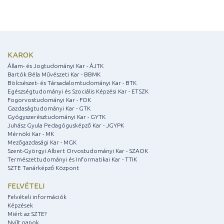
KAROK
Állam- és Jogtudományi Kar - ÁJTK
Bartók Béla Művészeti Kar - BBMK
Bölcsészet- és Társadalomtudományi Kar - BTK
Egészségtudományi és Szociális Képzési Kar - ETSZK
Fogorvostudományi Kar - FOK
Gazdaságtudományi Kar - GTK
Gyógyszerésztudományi Kar - GYTK
Juhász Gyula Pedagógusképző Kar - JGYPK
Mérnöki Kar - MK
Mezőgazdasági Kar - MGK
Szent-Györgyi Albert Orvostudományi Kar - SZAOK
Természettudományi és Informatikai Kar - TTIK
SZTE Tanárképző Központ
FELVÉTELI
Felvételi információk
Képzések
Miért az SZTE?
Nyílt napok