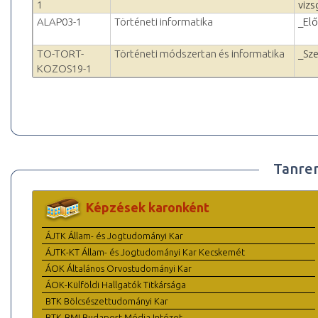
1
vizs
ALAP03-1
Történeti informatika
_El
TO-TORT-
Történeti módszertan és informatika
_Sz
KOZOS19-1
Tanre
Képzések karonként
ÁJTK Állam- és Jogtudományi Kar
ÁJTK-KT Állam- és Jogtudományi Kar Kecskemét
ÁOK Általános Orvostudományi Kar
ÁOK-Külföldi Hallgatók Titkársága
BTK Bölcsészettudományi Kar
BTK-BMI Budapest Média Intézet