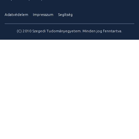
Adatvédelem
Impresszum
Segítség
(C) 2010 Szegedi Tudományegyetem. Minden jog fenntartva.