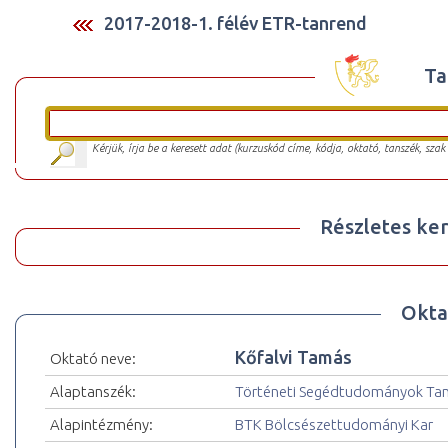
2017-2018-1. félév ETR-tanrend
Ta
Kérjük, írja be a keresett adat (kurzuskód címe, kódja, oktató, tanszék, szak
Részletes ker
Okta
Kőfalvi Tamás
Oktató neve:
Alaptanszék:
Történeti Segédtudományok Ta
Alapintézmény:
BTK Bölcsészettudományi Kar