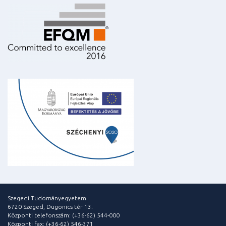
Szegedi Tudományegyetem
6720 Szeged, Dugonics tér 13.
Központi telefonszám: (+36-62) 544-000
Központi fax: (+36-62) 546-371