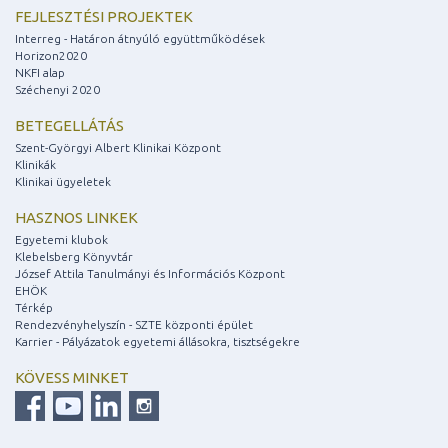
FEJLESZTÉSI PROJEKTEK
Interreg - Határon átnyúló együttműködések
Horizon2020
NKFI alap
Széchenyi 2020
BETEGELLÁTÁS
Szent-Györgyi Albert Klinikai Központ
Klinikák
Klinikai ügyeletek
HASZNOS LINKEK
Egyetemi klubok
Klebelsberg Könyvtár
József Attila Tanulmányi és Információs Központ
EHÖK
Térkép
Rendezvényhelyszín - SZTE központi épület
Karrier - Pályázatok egyetemi állásokra, tisztségekre
KÖVESS MINKET