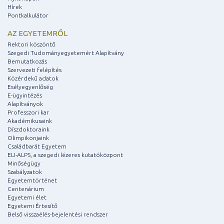
Hírek
Pontkalkulátor
AZ EGYETEMRŐL
Rektori köszöntő
Szegedi Tudományegyetemért Alapítvány
Bemutatkozás
Szervezeti felépítés
Közérdekű adatok
Esélyegyenlőség
E-ügyintézés
Alapítványok
Professzori kar
Akadémikusaink
Díszdoktoraink
Olimpikonjaink
Családbarát Egyetem
ELI-ALPS, a szegedi lézeres kutatóközpont
Minőségügy
Szabályzatok
Egyetemtörténet
Centenárium
Egyetemi élet
Egyetemi Értesítő
Belső visszaélés-bejelentési rendszer