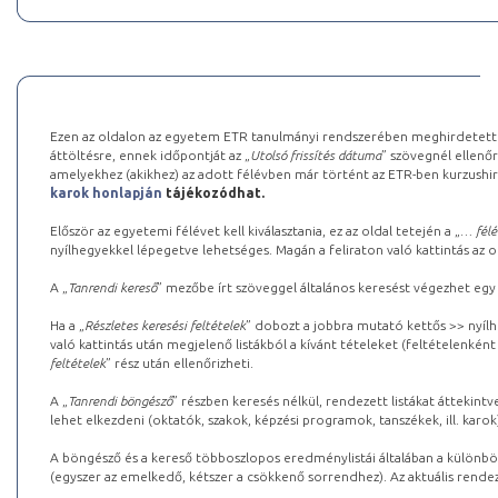
Ezen az oldalon az egyetem ETR tanulmányi rendszerében meghirdetett k
áttöltésre, ennek időpontját az „
Utolsó frissítés dátuma
” szövegnél ellenőr
amelyekhez (akikhez) az adott félévben már történt az ETR-ben kurzushi
karok honlapján
tájékozódhat.
Először az egyetemi félévet kell kiválasztania, ez az oldal tetején a „
… félé
nyílhegyekkel lépegetve lehetséges. Magán a feliraton való kattintás az old
A „
Tanrendi kereső
” mezőbe írt szöveggel általános keresést végezhet egy
Ha a „
Részletes keresési feltételek
” dobozt a jobbra mutató kettős >> nyílh
való kattintás után megjelenő listákból a kívánt tételeket (feltételenként
feltételek
” rész után ellenőrizheti.
A „
Tanrendi böngésző
” részben keresés nélkül, rendezett listákat áttekin
lehet elkezdeni (oktatók, szakok, képzési programok, tanszékek, ill. karok
A böngésző és a kereső többoszlopos eredménylistái általában a különböz
(egyszer az emelkedő, kétszer a csökkenő sorrendhez). Az aktuális rendez