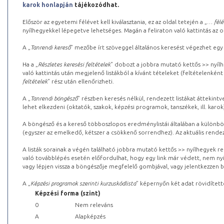
karok honlapján
tájékozódhat.
Először az egyetemi félévet kell kiválasztania, ez az oldal tetején a „
… félé
nyílhegyekkel lépegetve lehetséges. Magán a feliraton való kattintás az old
A „
Tanrendi kereső
” mezőbe írt szöveggel általános keresést végezhet egy
Ha a „
Részletes keresési feltételek
” dobozt a jobbra mutató kettős >> nyílh
való kattintás után megjelenő listákból a kívánt tételeket (feltételenként
feltételek
” rész után ellenőrizheti.
A „
Tanrendi böngésző
” részben keresés nélkül, rendezett listákat áttekin
lehet elkezdeni (oktatók, szakok, képzési programok, tanszékek, ill. karok
A böngésző és a kereső többoszlopos eredménylistái általában a különböz
(egyszer az emelkedő, kétszer a csökkenő sorrendhez). Az aktuális rendez
A listák sorainak a végén található jobbra mutató kettős >> nyílhegyek r
való továbblépés esetén előfordulhat, hogy egy link már védett, nem nyi
vagy lépjen vissza a böngészője megfelelő gombjával, vagy jelentkezzen be
A „
Képzési programok szerinti kurzuskódlista
” képernyőn két adat rövidített
Képzési forma (szint)
0
Nem releváns
A
Alapképzés