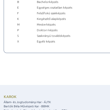
B
Bachelorképzés
E
Egységes osztatlan képzés
F
Felsőfokú szakképzés
K
Kiegészítő alapképzés
M
Mesterképzés
P
Doktori képzés
S
Szakirányú továbbképzés
X
Egyéb képzés
KAROK
Állam- és Jogtudományi Kar - ÁJTK
Bartók Béla Művészeti Kar - BBMK