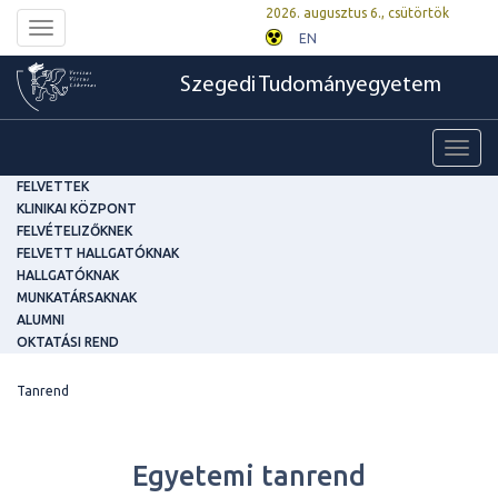
2026. augusztus 6., csütörtök
Toggle
EN
navigation
Szegedi Tudományegyetem
Toggl
navig
FELVETTEK
KLINIKAI KÖZPONT
FELVÉTELIZŐKNEK
FELVETT HALLGATÓKNAK
HALLGATÓKNAK
MUNKATÁRSAKNAK
ALUMNI
OKTATÁSI REND
Tanrend
Egyetemi tanrend