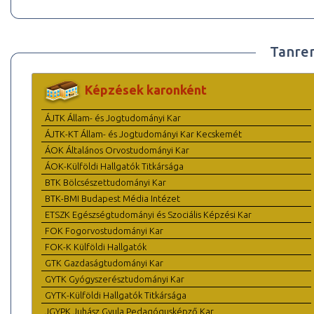
Tanre
Képzések karonként
ÁJTK Állam- és Jogtudományi Kar
ÁJTK-KT Állam- és Jogtudományi Kar Kecskemét
ÁOK Általános Orvostudományi Kar
ÁOK-Külföldi Hallgatók Titkársága
BTK Bölcsészettudományi Kar
BTK-BMI Budapest Média Intézet
ETSZK Egészségtudományi és Szociális Képzési Kar
FOK Fogorvostudományi Kar
FOK-K Külföldi Hallgatók
GTK Gazdaságtudományi Kar
GYTK Gyógyszerésztudományi Kar
GYTK-Külföldi Hallgatók Titkársága
JGYPK Juhász Gyula Pedagógusképző Kar