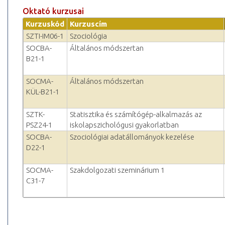
Oktató kurzusai
Kurzuskód
Kurzuscím
SZTI-IM06-1
Szociológia
SOCBA-
Általános módszertan
B21-1
SOCMA-
Általános módszertan
KÜL-B21-1
SZTK-
Statisztika és számítógép-alkalmazás az
PSZ24-1
iskolapszichológusi gyakorlatban
SOCBA-
Szociológiai adatállományok kezelése
D22-1
SOCMA-
Szakdolgozati szeminárium 1
C31-7