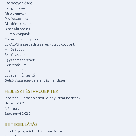
Esélyegyenlőség
E-ügyintézés
Alapítványok
Professzori kar
Akadémikusaink
Díszdoktoraink
Olimpikonjaink
Családbarát Egyetem
ELI-ALPS, a szegedi lézeres kutatóközpont
Minőségügy
Szabályzatok
Egyetemtörténet
Centenárium
Egyetemi élet
Egyetemi Értesítő
Belső visszaélés-bejelentési rendszer
FEJLESZTÉSI PROJEKTEK
Interreg - Határon átnyúló együttműködések
Horizon2020
NKFI alap
Széchenyi 2020
BETEGELLÁTÁS
Szent-Györgyi Albert Klinikai Központ