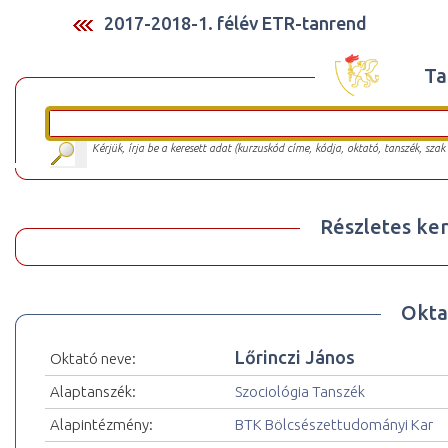
2017-2018-1. félév ETR-tanrend
Ta
Kérjük, írja be a keresett adat (kurzuskód címe, kódja, oktató, tanszék, szak
Részletes ker
Okta
Lőrinczi János
Oktató neve:
Alaptanszék:
Szociológia Tanszék
Alapintézmény:
BTK Bölcsészettudományi Kar