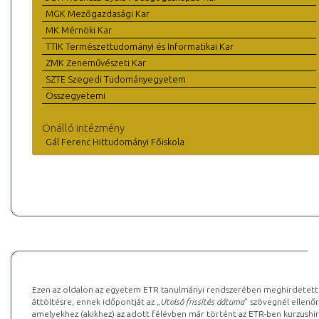
MGK Mezőgazdasági Kar
MK Mérnöki Kar
TTIK Természettudományi és Informatikai Kar
ZMK Zeneművészeti Kar
SZTE Szegedi Tudományegyetem
Összegyetemi
Önálló intézmény
Gál Ferenc Hittudományi Főiskola
Ezen az oldalon az egyetem ETR tanulmányi rendszerében meghirdetett k
áttöltésre, ennek időpontját az „
Utolsó frissítés dátuma
” szövegnél ellenőr
amelyekhez (akikhez) az adott félévben már történt az ETR-ben kurzushi