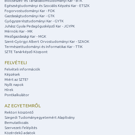
Bölcsészet- és Társadalomtudományi Kar - BTK
Egészségtudományi és Szociális Képzési Kar - ETSZK
Fogorvostudományi Kar - FOK
Gazdaságtudományi Kar - GTK
Gyógyszerésztudományi Kar - GYTK
Juhász Gyula Pedagógusképző Kar - JGYPK
Mérnöki Kar - MK
Mezőgazdasági Kar - MGK
Szent-Györgyi Albert Orvostudományi Kar - SZAOK
Természettudományi és Informatikai Kar - TTIK
SZTE Tanárképző Központ
FELVÉTELI
Felvételi információk
Képzések
Miért az SZTE?
Nyílt napok
Hírek
Pontkalkulátor
AZ EGYETEMRŐL
Rektori köszöntő
Szegedi Tudományegyetemért Alapítvány
Bemutatkozás
Szervezeti felépítés
Közérdekű adatok