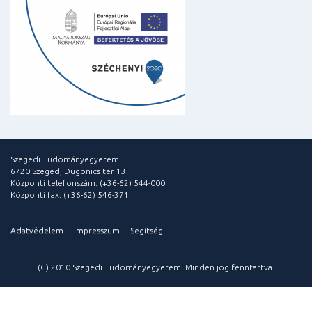
Szegedi Tudományegyetem
6720 Szeged, Dugonics tér 13.
Központi telefonszám: (+36-62) 544-000
Központi fax: (+36-62) 546-371
Adatvédelem
Impresszum
Segítség
(C) 2010 Szegedi Tudományegyetem. Minden jog fenntartva.